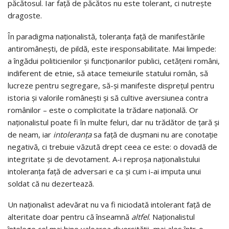
păcătosul. Iar faţă de păcătos nu este tolerant, ci nutreşte
dragoste.
În paradigma naţionalistă, toleranţa faţă de manifestările
antiromâneşti, de pildă, este iresponsabilitate. Mai limpede:
a îngădui politicienilor şi funcţionarilor publici, cetăţeni români,
indiferent de etnie, să atace temeiurile statului român, să
lucreze pentru segregare, să-şi manifeste dispreţul pentru
istoria şi valorile româneşti şi să cultive aversiunea contra
românilor – este o complicitate la trădare naţională. Or
naţionalistul poate fi în multe feluri, dar nu trădător de ţară şi
de neam, iar
intoleranţa
sa faţă de duşmani nu are conotaţie
negativă, ci trebuie văzută drept ceea ce este: o dovadă de
integritate şi de devotament. A-i reproşa naţionalistului
intoleranţa faţă de adversari e ca şi cum i-ai imputa unui
soldat că nu dezertează.
Un naţionalist adevărat nu va fi niciodată intolerant faţă de
alteritate doar pentru că înseamnă
altfel
. Naţionalistul