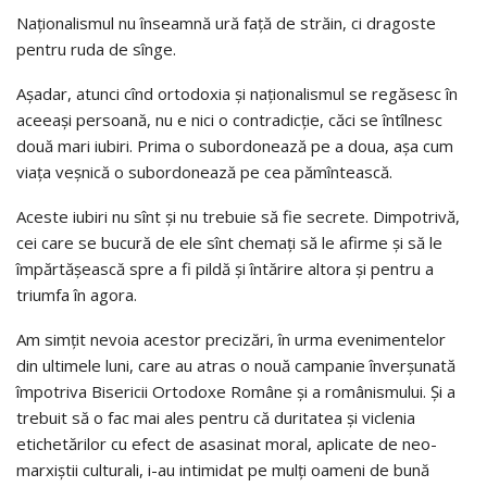
Naţionalismul nu înseamnă ură faţă de străin, ci dragoste
pentru ruda de sînge.
Aşadar, atunci cînd ortodoxia şi naţionalismul se regăsesc în
aceeaşi persoană, nu e nici o contradicţie, căci se întîlnesc
două mari iubiri. Prima o subordonează pe a doua, aşa cum
viaţa veşnică o subordonează pe cea pămîntească.
Aceste iubiri nu sînt şi nu trebuie să fie secrete. Dimpotrivă,
cei care se bucură de ele sînt chemaţi să le afirme şi să le
împărtăşească spre a fi pildă şi întărire altora şi pentru a
triumfa în agora.
Am simţit nevoia acestor precizări, în urma evenimentelor
din ultimele luni, care au atras o nouă campanie înverşunată
împotriva Bisericii Ortodoxe Române şi a românismului. Şi a
trebuit să o fac mai ales pentru că duritatea şi viclenia
etichetărilor cu efect de asasinat moral, aplicate de neo-
marxiştii culturali, i-au intimidat pe mulţi oameni de bună