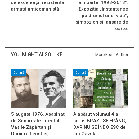
de excelență: rezistenţa
la moarte. 1993-2013”.
armată anticomunistă
Expoziția „Instantanee
pe drumul unei vieți”,
simpozion și lansare de
carte.
YOU MIGHT ALSO LIKE
More From Author
Cultură
Cultură
5 august 1976. Asasinați
A apărut volumul 4 al
de Securitate: preotul
seriei BRAZII SE FRÂNG,
Vasile Zăpârțan și
DAR NU SE ÎNDOIESC de
Dumitru Leontieș…
Ion Gavrilă…