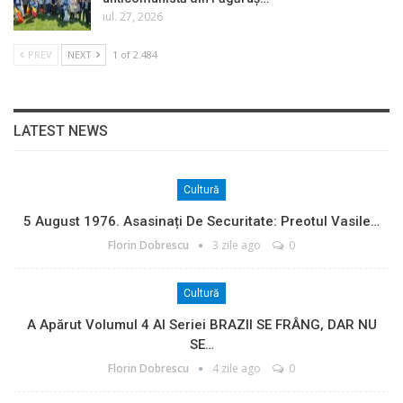
iul. 27, 2026
PREV
NEXT
1 of 2.484
LATEST NEWS
Cultură
5 August 1976. Asasinați De Securitate: Preotul Vasile…
Florin Dobrescu
3 zile ago
0
Cultură
A Apărut Volumul 4 Al Seriei BRAZII SE FRÂNG, DAR NU
SE…
Florin Dobrescu
4 zile ago
0