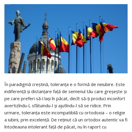
În paradigmă creştină, toleranţa e o formă de neiubire. Este
indiferenţă şi distanţare faţă de semenul tău care greşeşte şi
pe care preferi să-l laşi în păcat, decît să-ţi produci inconfort
avertizîndu-l, sfătuindu-l şi ajutîndu-l să se ridice. Prin
urmare, toleranţa este incompatibilă cu ortodoxia – o religie
a iubirii, prin excelenţă. De reţinut că un ortodox autentic va fi
întodeauna intolerant faţă de păcat, nu în raport cu