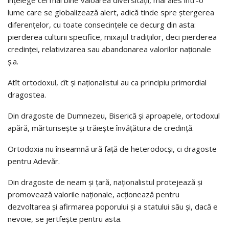
înţelege cel mai bine valoarea diversităţii, mai ales într-o
lume care se globalizează alert, adică tinde spre ştergerea
diferenţelor, cu toate consecinţele ce decurg din asta:
pierderea culturii specifice, mixajul tradiţiilor, deci pierderea
credinţei, relativizarea sau abandonarea valorilor naţionale
ş.a.
Atît ortodoxul, cît şi naţionalistul au ca principiu primordial
dragostea.
Din dragoste de Dumnezeu, Biserică şi aproapele, ortodoxul
apără, mărturiseşte şi trăieşte învăţătura de credinţă.
Ortodoxia nu înseamnă ură faţă de heterodocşi, ci dragoste
pentru Adevăr.
Din dragoste de neam şi ţară, naţionalistul protejează şi
promovează valorile naţionale, acţionează pentru
dezvoltarea şi afirmarea poporului şi a statului său şi, dacă e
nevoie, se jertfeşte pentru asta.