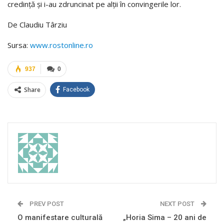
credinţă şi i-au zdruncinat pe alţii în convingerile lor.
De Claudiu Târziu
Sursa:
www.rostonline.ro
937
0
Share
Facebook
PREV POST
NEXT POST
O manifestare culturală
„Horia Sima – 20 ani de