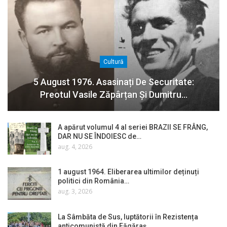
Cultură
5 August 1976. Asasinați De Securitate:
Preotul Vasile Zăpârțan Și Dumitru…
A apărut volumul 4 al seriei BRAZII SE FRÂNG,
DAR NU SE ÎNDOIESC de…
aug. 4, 2026
1 august 1964. Eliberarea ultimilor deținuți
politici din România…
aug. 3, 2026
La Sâmbăta de Sus, luptătorii în Rezistența
anticomunistă din Făgăraș…