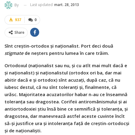
Last updated
mart. 28, 2013
By
937
0
Share
Sînt creştin-ortodox şi naţionalist. Port deci două
stigmate
de neşters pentru lumea în care trăim.
Ortodoxul (naţionalist sau nu, şi cu atît mai mult dacă e
şi naţionalist) şi naţionalistul (ortodox ori ba, dar mai
abitir dacă e şi ortodox) sînt acuzaţi, după caz, că nu
iubesc destul, că nu sînt toleranţi şi, finalmente, că
urăsc. Majoritatea acuzatorilor habar n-au ce înseamnă
toleranţa sau dragostea. Corifeii antiromânismului şi ai
antiortodoxiei ştiu însă bine ce semnifică şi toleranţa, şi
dragostea, dar manevrează astfel aceste cuvinte încît
să-şi justifice ura şi intoleranţa faţă de creştin-ortodocşi
şi de naţionalişti.