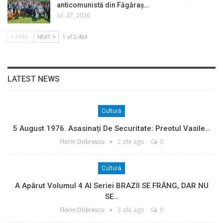
anticomunistă din Făgăraș…
iul. 27, 2026
PREV
NEXT
1 of 2.484
LATEST NEWS
Cultură
5 August 1976. Asasinați De Securitate: Preotul Vasile…
Florin Dobrescu
2 zile ago
0
Cultură
A Apărut Volumul 4 Al Seriei BRAZII SE FRÂNG, DAR NU
SE…
Florin Dobrescu
3 zile ago
0