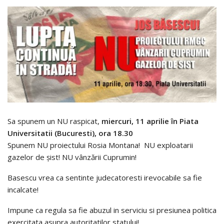
Sa spunem un NU raspicat,
miercuri, 11 aprilie
în Piata
Universitatii (Bucuresti), ora 18.30
Spunem NU proiectului Rosia Montana! NU exploatarii
gazelor de şist! NU vânzării Cuprumin!
Basescu vrea ca sentinte judecatoresti irevocabile sa fie
incalcate!
Impune ca regula sa fie abuzul in serviciu si presiunea politica
exercitata asupra autoritatilor statului!