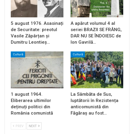
5 august 1976. Asasinați
A apărut volumul 4 al
de Securitate: preotul
seriei BRAZII SE FRÂNG,
Vasile Zăpârțan și
DAR NU SE ÎNDOIESC de
Dumitru Leontieș…
Ion Gavrilă…
Cultură
Cultură
1 august 1964.
La Sâmbăta de Sus,
Eliberarea ultimilor
luptătorii în Rezistența
deținuți politici din
anticomunistă din
România comunistă
Făgăraș au fost…
PREV
NEXT