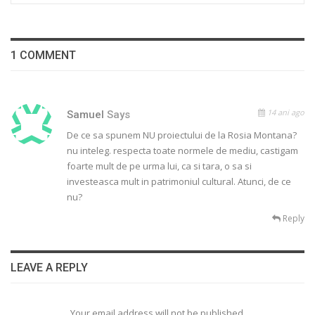
1 COMMENT
14 ani ago
Samuel
Says
De ce sa spunem NU proiectului de la Rosia Montana?
nu inteleg. respecta toate normele de mediu, castigam
foarte mult de pe urma lui, ca si tara, o sa si
investeasca mult in patrimoniul cultural. Atunci, de ce
nu?
Reply
LEAVE A REPLY
Your email address will not be published.