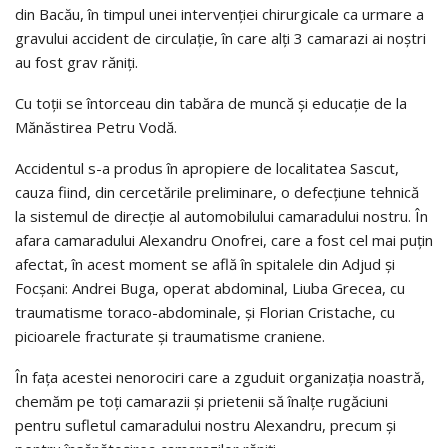
din Bacău, în timpul unei intervenţiei chirurgicale ca urmare a
gravului accident de circulaţie, în care alţi 3 camarazi ai noştri
au fost grav răniţi.
Cu toţii se întorceau din tabăra de muncă şi educaţie de la
Mănăstirea Petru Vodă.
Accidentul s-a produs în apropiere de localitatea Sascut,
cauza fiind, din cercetările preliminare, o defecţiune tehnică
la sistemul de direcţie al automobilului camaradului nostru. În
afara camaradului Alexandru Onofrei, care a fost cel mai puţin
afectat, în acest moment se află în spitalele din Adjud şi
Focşani: Andrei Buga, operat abdominal, Liuba Grecea, cu
traumatisme toraco-abdominale, şi Florian Cristache, cu
picioarele fracturate şi traumatisme craniene.
În faţa acestei nenorociri care a zguduit organizaţia noastră,
chemăm pe toţi camarazii şi prietenii să înalţe rugăciuni
pentru sufletul camaradului nostru Alexandru, precum şi