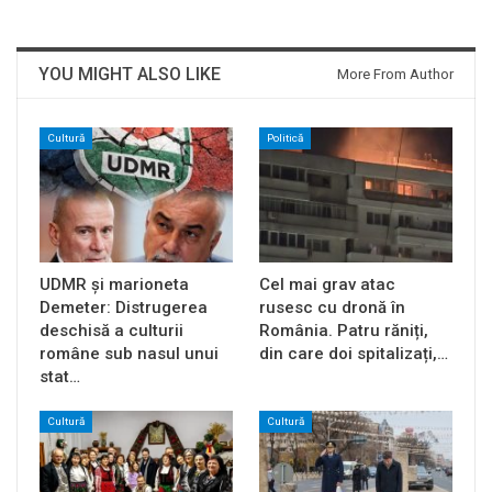
YOU MIGHT ALSO LIKE
More From Author
Cultură
Politică
UDMR și marioneta
Cel mai grav atac
Demeter: Distrugerea
rusesc cu dronă în
deschisă a culturii
România. Patru răniți,
române sub nasul unui
din care doi spitalizați,…
stat…
Cultură
Cultură