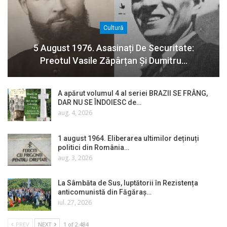
Cultură
5 August 1976. Asasinați De Securitate:
Preotul Vasile Zăpârțan Și Dumitru…
A apărut volumul 4 al seriei BRAZII SE FRÂNG,
DAR NU SE ÎNDOIESC de…
aug. 4, 2026
1 august 1964. Eliberarea ultimilor deținuți
politici din România…
aug. 3, 2026
La Sâmbăta de Sus, luptătorii în Rezistența
anticomunistă din Făgăraș…
iul. 27, 2026
PREV
NEXT
1 of 2.484