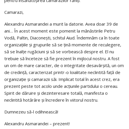
pentru însănătoşirea camarazilor răniţi.
Camarazi,
Alexandru Asmarandei a murit la datorie. Avea doar 39 de
ani… În acest moment este pomenit la mănăstirile Petru
Vodă, Paltin, Diaconeşti, schitul Aiud. Îndemnăm ca în toate
organizaţiile şi grupurile să se ţină momente de reculegere,
să se înalţe rugăciuni şi să se vorbească despre el. El nu
trebuie să înceteze să fie prezent în mijlocul nostru. A fost
un om de mare caracter, de o integritate desavârşită, un om
de credinţă, caracterizat printr-o loialitate neclintită faţă de
organizaţie şi camarazii săi. Implicat total în acest crez, era
prezent peste tot acolo unde acţiunile partidului o cereau.
Spirit de dăruire şi dezinteresare totală, manifesta o
neclintită hotărâre şi încredere în viitorul nostru.
Dumnezeu să-l odihnească!
Alexandru Asmarandei – prezent!