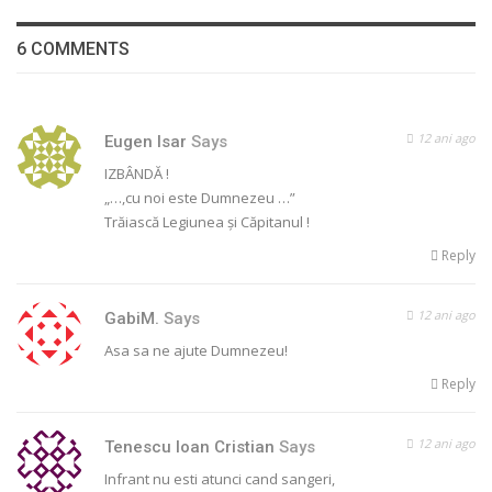
6 COMMENTS
12 ani ago
Eugen Isar
Says
IZBÂNDĂ !
„…,cu noi este Dumnezeu …”
Trăiască Legiunea şi Căpitanul !
Reply
12 ani ago
GabiM.
Says
Asa sa ne ajute Dumnezeu!
Reply
12 ani ago
Tenescu Ioan Cristian
Says
Infrant nu esti atunci cand sangeri,