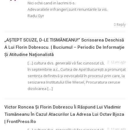
Nici ochii cand in lacrimi ti-s.
Adevaratele infrangeri,sunt renuntarile la vis.
Radu Gyr
Reply
„AŞTEPT SCUZE, D-LE TISMĂNEANU!” Scrisoarea Deschisă
A Lui Florin Dobrescu. | Buciumul – Periodic De Informaţie
Şi Atitudine Naţionalistă
12 ani ago
[…] cultura dvs. generală vă fac cunoscut că,
în septembrie a.c., Curtea de Apel Bucureşti a pronunţat
sentinţa definitivă şi irevocabilă în procesul prin care, la
sesizarea Institutului Elie Wiesel, Procuratura ceruse
dizolvarea […]
Victor Roncea Şi Florin Dobrescu Îi Răspund Lui Vladimir
Tismăneanu În Cazul Atacurilor La Adresa Lui Octav Bjoza
| FrontPress.ro
12 ani ago