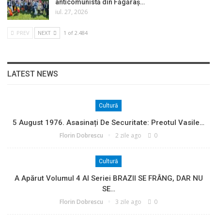
anticomunistă din Făgăraș…
iul. 27, 2026
PREV
NEXT
1 of 2.484
LATEST NEWS
Cultură
5 August 1976. Asasinați De Securitate: Preotul Vasile…
Florin Dobrescu
2 zile ago
0
Cultură
A Apărut Volumul 4 Al Seriei BRAZII SE FRÂNG, DAR NU
SE…
Florin Dobrescu
3 zile ago
0