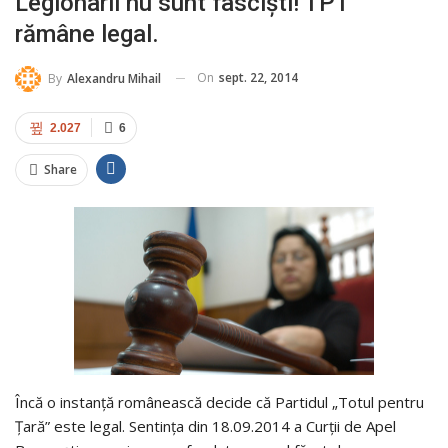
Legionarii nu sunt fascişti! TPT
rămâne legal.
On
sept. 22, 2014
By
Alexandru Mihail
2.027
6
Share
Încă o instanţă românească decide că Partidul „Totul pentru
Ţară” este legal. Sentinţa din 18.09.2014 a Curţii de Apel