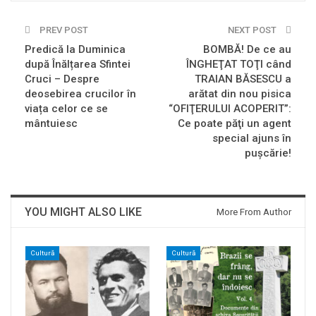
PREV POST
NEXT POST
Predică la Duminica
BOMBĂ! De ce au
după Înălțarea Sfintei
ÎNGHEŢAT TOŢI când
Cruci – Despre
TRAIAN BĂSESCU a
deosebirea crucilor în
arătat din nou pisica
viața celor ce se
“OFIŢERULUI ACOPERIT”:
mântuiesc
Ce poate păţi un agent
special ajuns în
puşcărie!
YOU MIGHT ALSO LIKE
More From Author
Cultură
Cultură