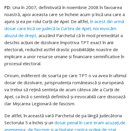
FD:
Una în 2007, definitivată în noiembrie 2008 în favoarea
noastră, apoi aceasta care se încheie acum şi încă una care a
ajuns şi ea pe rolul Curţii de Apel. De altfel,
în acest din urmă
dosar care încă se judecă la Curtea de Apel, noi invocăm
abuzul de drept,
acuzând Parchetul că în mod premeditat a
deschis acţiuni de dizolvare împotriva TPT exact în anii
electorali, reducînd astfel drastic posibilităţile noastre de
implicare a unor resurse umane şi financiare semnificative în
procesul electoral.
Oricum, indiferent de soarta pe care TPT o va avea în ultimul
dosar de dizolvare, jurisprudenţa românească şi europeană
va trebui să reţină sentinţa de acum câteva zile a Curţii de
Apel, ca încă o sentinţă definitivă şi irevocabilă care disociază
clar Mişcarea Legionară de fascism.
De altfel, în această vară Parchetul de pa lângă Judecătoria
Sectorului 5 a închis şi un
dosar penal în care eram acuzaţi,de
asemenea, de fascism şi activitate contra ordinii de stat.