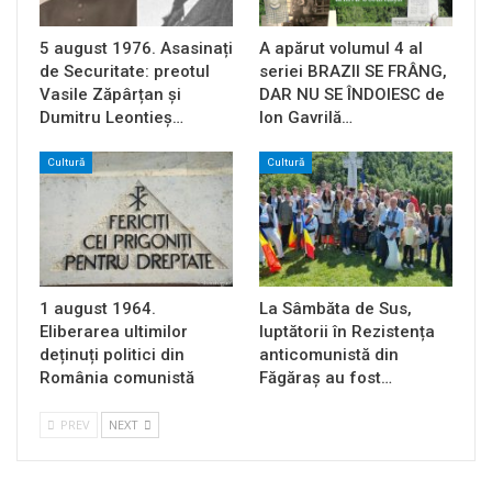
5 august 1976. Asasinați
A apărut volumul 4 al
de Securitate: preotul
seriei BRAZII SE FRÂNG,
Vasile Zăpârțan și
DAR NU SE ÎNDOIESC de
Dumitru Leontieș…
Ion Gavrilă…
Cultură
Cultură
1 august 1964.
La Sâmbăta de Sus,
Eliberarea ultimilor
luptătorii în Rezistența
deținuți politici din
anticomunistă din
România comunistă
Făgăraș au fost…
PREV
NEXT