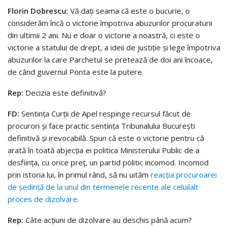
Florin Dobrescu:
Vă daţi seama că este o bucurie, o
considerăm încă o victorie împotriva abuzurilor procuraturii
din ultimii 2 ani. Nu e doar o victorie a noastră, ci este o
victorie a statului de drept, a ideii de justiţie şi lege împotriva
abuzurilor la care Parchetul se pretează de doi ani încoace,
de când guvernul Ponta este la putere.
Rep:
Decizia este definitivă?
FD:
Sentinţa Curţii de Apel respinge recursul făcut de
procurori şi face practic sentinţa Tribunalului Bucureşti
definitivă şi irevocabilă. Spun că este o victorie pentru că
arată în toată abjecţia ei politica Ministerului Public de a
desfiinţa, cu orice preţ, un partid politic incomod. Incomod
prin istoria lui, în primul rând, să nu uităm
reacţia procuroarei
de şedinţă de la unul din termenele recente ale celuilalt
proces de dizolvare
.
Rep:
Câte acţiuni de dizolvare au deschis până acum?