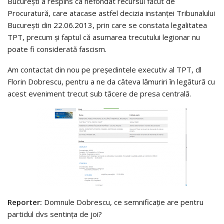
Bucureşti a respins ca nefondat recursul făcut de
Procuratură, care atacase astfel decizia instanţei Tribunalului
Bucureşti din 22.06.2013, prin care se constata legalitatea
TPT, precum şi faptul că asumarea trecutului legionar nu
poate fi considerată fascism.
Am contactat din nou pe preşedintele executiv al TPT, dl
Florin Dobrescu, pentru a ne da câteva lămuriri în legătură cu
acest eveniment trecut sub tăcere de presa centrală.
Reporter:
Domnule Dobrescu, ce semnificaţie are pentru
partidul dvs sentinţa de joi?