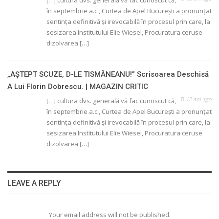
[…] cultura dvs. generală vă fac cunoscut că,
în septembrie a.c., Curtea de Apel Bucureşti a pronunţat
sentinţa definitivă şi irevocabilă în procesul prin care, la
sesizarea Institutului Elie Wiesel, Procuratura ceruse
dizolvarea […]
„AŞTEPT SCUZE, D-LE TISMĂNEANU!” Scrisoarea Deschisă
A Lui Florin Dobrescu. | MAGAZIN CRITIC
12 ani ago
[…] cultura dvs. generală vă fac cunoscut că,
în septembrie a.c., Curtea de Apel Bucureşti a pronunţat
sentinţa definitivă şi irevocabilă în procesul prin care, la
sesizarea Institutului Elie Wiesel, Procuratura ceruse
dizolvarea […]
LEAVE A REPLY
Your email address will not be published.