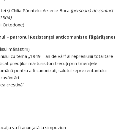
i și Chilia Părintelui Arsenie Boca
(persoană de contact
71504)
ei Ortodoxe)
nul – patronul Rezistenței anticomuniste făgărășene)
isul mănăstirii)
nului cu tema „1949 – an de vârf al represiunii totalitare
cat preoților mărturisitori trecuți prin tmenițele
ână pentru a fi canonizați; salutul reprezentantului
cuvântări.
tea creștină”
Locația va fi anunțată la simpozion