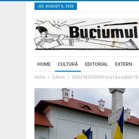
JOI, AUGUST 6, 2026
HOME
CULTURĂ
EDITORIAL
EXTERN
Home
Cultură
ZILELE REZISTENȚEI la a 14-a ediție! 19