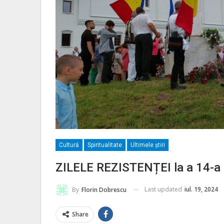
Cultură
Spiritualitate
Ultimele ştiri
ZILELE REZISTENȚEI la a 14-a e
Last updated
iul. 19, 2024
By
Florin Dobrescu
Share