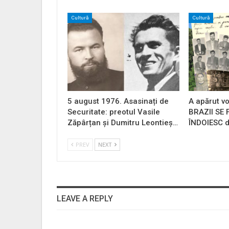
Cultură
Cultură
5 august 1976. Asasinați de
A apărut vo
Securitate: preotul Vasile
BRAZII SE
Zăpârțan și Dumitru Leontieș…
ÎNDOIESC d
PREV
NEXT
LEAVE A REPLY