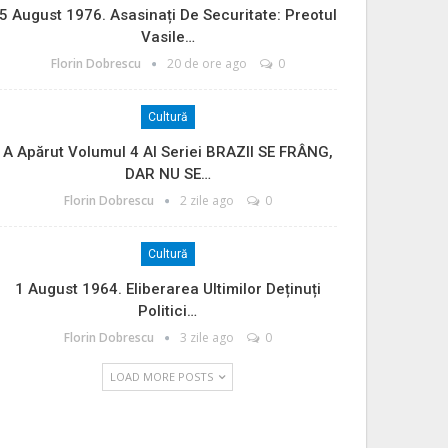
5 August 1976. Asasinați De Securitate: Preotul
Vasile…
Florin Dobrescu
20 de ore ago
0
Cultură
A Apărut Volumul 4 Al Seriei BRAZII SE FRÂNG,
DAR NU SE…
Florin Dobrescu
2 zile ago
0
Cultură
1 August 1964. Eliberarea Ultimilor Deținuți
Politici…
Florin Dobrescu
3 zile ago
0
LOAD MORE POSTS