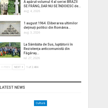
A apărut volumul 4 al seriei BRAZII
SE FRÂNG, DAR NU SE ÎNDOIESC de…
aug. 4, 2026
1 august 1964. Eliberarea ultimilor
deținuți politici din România…
aug. 3, 2026
La Sâmbăta de Sus, luptătorii în
Rezistența anticomunistă din
Făgăraș…
iul. 27, 2026
PREV
NEXT
1 of 2.484
LATEST NEWS
Cultură