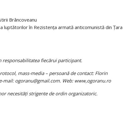
stirii Brâncoveanu
 luptătorilor în Rezistența armată anticomunistă din Țara
 responsabilitatea fiecărui participant.
, protocol, mass-media – persoană de contact: Florin
 e-mail: ogoranu@gmail.com. Web: www,ogoranu.ro
r necesități strigente de ordin organizatoric.