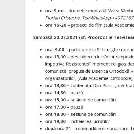
ora 9,oo
– drumeție montană: Valea Sâmbete
Florian Cristache, Tel/WhatsApp +407216
ora 16-20
– proiecții de film (aula Academi
Sâmbătă 20.07.2021 (Sf. Prooroc Ilie Tesvitea
ora 9,00
– participare la Sf Liturghie (paracl
ora 13,
00 – deschiderea lucrărilor simpozio
împotriva Rezistenței”; moment religios dedi
comuniste, propuși de Biserica Ortodoxă Rom
organizatorilor; (Aula Academiei Ortodoxe); 
ora 13,30 –
conferință: Dan Puric: „Identita
ora 14,30
– pauză
ora 15,00
– sesiune de comunicări
ora 17,30
– pauză
ora 18,00
– sesiune de comunicări
ora 19,30
– încheierea lucrărilor
după ora 21
– reuniuni libere, socializare. 