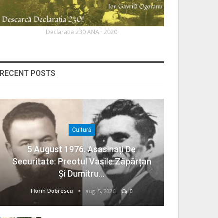
Declaratia 230 ANAF 2020
RECENT POSTS
Cultură
5 August 1976. Asasinați De
Securitate: Preotul Vasile Zăpârțan
Și Dumitru…
Florin Dobrescu
aug. 5, 2026
0