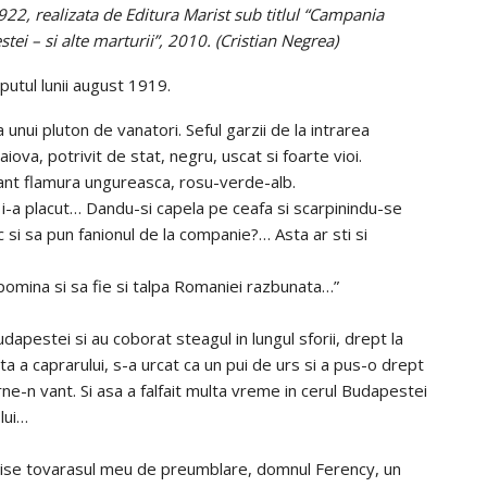
22, realizata de Editura Marist sub titlul “Campania
ei – si alte marturii”, 2010. (Cristian Negrea)
putul lunii august 1919.
unui pluton de vanatori. Seful garzii de la intrarea
iova, potrivit de stat, negru, uscat si foarte vioi.
vant flamura ungureasca, rosu-verde-alb.
u i-a placut… Dandu-si capela pe ceafa si scarpinindu-se
 si sa pun fanionul de la companie?… Asta ar sti si
pomina si sa fie si talpa Romaniei razbunata…”
dapestei si au coborat steagul in lungul sforii, drept la
ta a caprarului, s-a urcat ca un pui de urs si a pus-o drept
tirne-n vant. Si asa a falfait multa vreme in cerul Budapestei
lui…
i zise tovarasul meu de preumblare, domnul Ferency, un