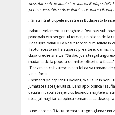
desrobirea Ardealului si ocuparea Budapestei”, 19
pentru desrobirea Ardealului si ocuparea Budapest
…Si-au intrat trupele noastre in Budapesta la ince
Palatul Parlamentului maghiar a fost pus sub paza 
principala era sergentul Iordan, un oltean de la Cra
Deasupra palatului a vazut Iordan cum falfaia in 
Faptul acesta nu l-a suparat prea tare, dar nici n
dupa ureche si-a zis: “Sa dau jos steagul unguresc
madama de la popota domnilor ofiteri s-o faca…”
“Dar am sa chibzuiesc in asa fel ca sa ramana de 
Zis si facut.
Chemand pe caprarul Bivolaru, s-au suit in norii Bu
jumatatea steajerului si, luand apoi opinca rasufla
caciula in capul steajerului, lasandu-i nojitele s-a
steagul maghiar cu opinca romaneasca deasupra 
….
“Cine oare sa fi facut aceasta tragica gluma? im