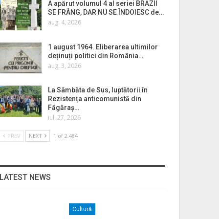
A apărut volumul 4 al seriei BRAZII
SE FRÂNG, DAR NU SE ÎNDOIESC de…
aug. 4, 2026
1 august 1964. Eliberarea ultimilor
deținuți politici din România…
aug. 3, 2026
La Sâmbăta de Sus, luptătorii în
Rezistența anticomunistă din
Făgăraș…
iul. 27, 2026
PREV
NEXT
1 of 2.484
LATEST NEWS
Cultură