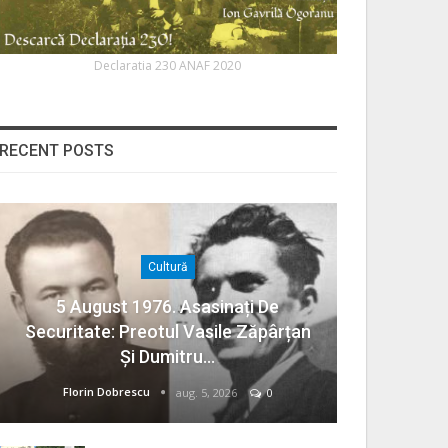
Declaratia 230 ANAF 2020
RECENT POSTS
Cultură
5 August 1976. Asasinați De
Securitate: Preotul Vasile Zăpârțan
Și Dumitru…
Florin Dobrescu
aug. 5, 2026
0