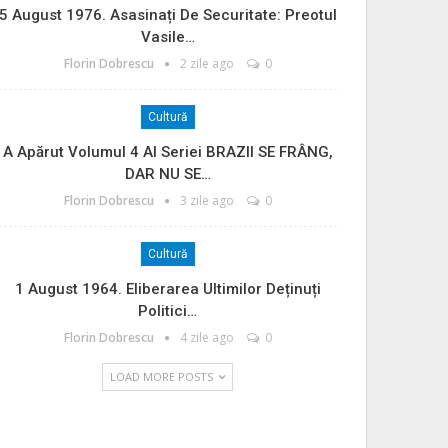
5 August 1976. Asasinați De Securitate: Preotul
Vasile…
Florin Dobrescu
2 zile ago
0
Cultură
A Apărut Volumul 4 Al Seriei BRAZII SE FRÂNG,
DAR NU SE…
Florin Dobrescu
3 zile ago
0
Cultură
1 August 1964. Eliberarea Ultimilor Deținuți
Politici…
Florin Dobrescu
4 zile ago
0
LOAD MORE POSTS