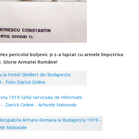
les pericolul bolşevic şi s-a luptat cu armele împotriva
-l. Glorie Armatei Române!