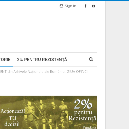
Sign In
TORIE
2% PENTRU REZISTENȚĂ
T din Arhivele Naţionale ale României. ZIUA OPINCII