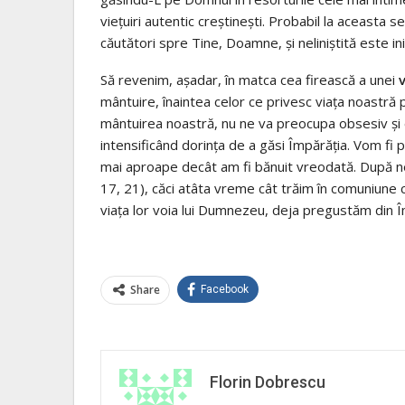
viețuiri autentic creștinești. Probabil la aceasta s
căutători spre Tine, Doamne, și neliniștită este in
Să revenim, așadar, în matca cea firească a unei
v
mântuire, înaintea celor ce privesc viața noastră p
mântuirea noastră, nu ne va preocupa obsesiv şi e
intensificând dorința de a găsi Împărăția. Vom fi 
mai aproape decât am fi bănuit vreodată. După nem
17, 21), căci atâta vreme cât trăim în comuniune cu
viața lor voia lui Dumnezeu, deja pregustăm din Î
Share
Facebook
Florin Dobrescu