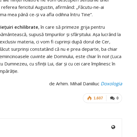
e referea fericitul Augustin, afirmând: „Făcutu-ne-ai
ima mea până ce-și va afla odihna întru Tine”.
iețuiri echilibrate
, în care să primeze grija pentru
ământească, supusă timpurilor și sfârșitului. Așa lucrând la
xclusiv materia, ci vom fi cuprinși după dorul de Cer,
plăcut surprinși constatând că nu e prea departe, ba chiar
incinoasele cuvinte ale Domnului, este chiar în noi! (Luca
 Dumnezeu, cu sfinții Lui, dar și cu cei care împlinesc în
mpărăție.
de Arhim. Mihail Daniiliuc
Doxologia
1.607
0