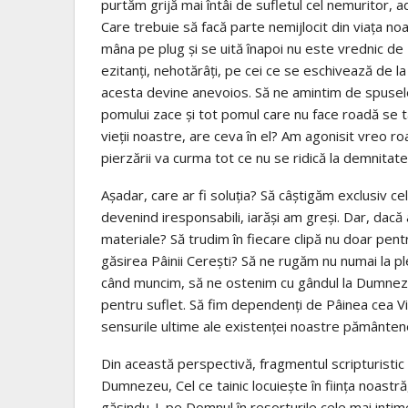
purtăm grijă mai întâi de sufletul cel nemuritor, a
Care trebuie să facă parte nemijlocit din viața noa
mâna pe plug și se uită înapoi nu este vrednic de 
ezitanți, nehotărâți, pe cei ce se eschivează de la 
acesta devine anevoios. Să ne amintim de spusele 
pomului zace și tot pomul care nu face roadă se ta
vieții noastre, are ceva în el? Am agonisit vreo 
pierzării va curma tot ce nu se ridică la demnitat
Așadar, care ar fi soluția? Să câștigăm exclusiv ce
devenind iresponsabili, iarăși am greși. Dar, dacă
materiale? Să trudim în fiecare clipă nu doar pen
găsirea Pâinii Cerești? Să ne rugăm nu numai la ple
când muncim, să ne ostenim cu gândul la Dumnezeu
pentru suflet. Să fim dependenți de Pâinea cea Vi
sensurile ultime ale existenței noastre pământen
Din această perspectivă, fragmentul scripturisti
Dumnezeu, Cel ce tainic locuiește în ființa noastră
găsindu-L pe Domnul în resorturile cele mai intim