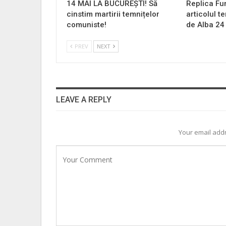
14 MAI LA BUCUREȘTI! Să
Replica Fu
cinstim martirii temnițelor
articolul t
comuniste!
de Alba 24
PREV
NEXT
LEAVE A REPLY
Your email addr