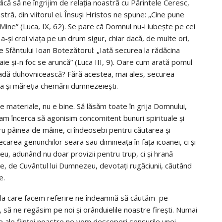
dică să ne îngrijim de relația noastră cu Părintele Ceresc,
stră, din viitorul ei. Însuși Hristos ne spune: „Cine pune
Mine” (Luca, IX, 62). Se pare că Domnul nu-i iubește pe cei
a-și croi viața pe un drum sigur, chiar dacă, de multe ori,
Sfântului Ioan Botezătorul: „Iată securea la rădăcina
ie și-n foc se aruncă” (Luca III, 9). Oare cum arată pomul
roadă duhovnicească? Fără acestea, mai ales, securea
ea și măreția chemării dumnezeiești.
le materiale, nu e bine. Să lăsăm toate în grija Domnului,
 am încerca să agonisim concomitent bunuri spirituale și
tru pâinea de mâine, ci îndeosebi pentru căutarea și
carea genunchilor seara sau dimineața în fața icoanei, ci și
, adunând nu doar provizii pentru trup, ci şi hrană
e, de Cuvântul lui Dumnezeu, devotați rugăciunii, căutând
e.
c la care facem referire ne îndeamnă să căutăm pe
, să ne regăsim pe noi și orânduielile noastre firești. Numai
e ale ființei noastre ne vom descoperi sensurile unei