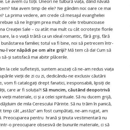
rie. Le avem cu toții. Uneori ne tulbură viața, dând năvală
e facem? Mai avem timp de ele? Ne gândim noi: oare ce mai
iei? La prima vedere, am crede că mesajul evangheliei
u trebuie să ne îngrijim prea mult de cele trebuincioase
a Creației Sale – cu atât mai mult cu cât ocrotește florile
re, la o viață trăită ca un ideal romantic, fără griji, fără
 bunăstarea familiei; totul va fi bine, noi să petrecem într-
nu-l vor năpădi pe om alte griji?
Mă tem că da! Cum să
ă-și satisfacă mai abitir plăcerile.
m la cele sufletești, suntem acuzați că ne-am redus viața
pările vieții de zi cu zi, dedicându-ne exclusiv căutării
 vom fi catalogați drept fanatici, iresponsabili, lipsiți de
i, care ar fi soluția?!
Să muncim, căutând deopotrivă
ții materiale, ci și a celei spirituale. Să nu ducem grijă,
dăjduim de mila Cerescului Părinte. Să nu trăim în panică,
tât timp cât „astăzi” am fost cumpătați, ne-am rugat, am
tă. Preocuparea pentru hrană și ținuta vestimentară nu
rintr-o preocupare obsesivă de bunurile materiale, ci să