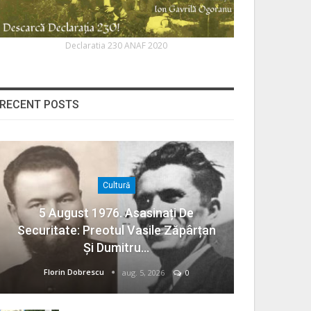
Declaratia 230 ANAF 2020
RECENT POSTS
Cultură
5 August 1976. Asasinați De
Securitate: Preotul Vasile Zăpârțan
Și Dumitru…
Florin Dobrescu
aug. 5, 2026
0