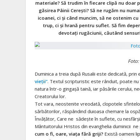
materiale? Să trudim în fiecare clipă nu doar 
găsirea Pâinii Cerești? Să ne rugăm nu numai
icoanei, ci și când muncim, să ne ostenim c
trup, ci şi hrană pentru suflet. Să fim dep
devotați rugăciunii, căutând sensur
Foto:
Duminica a treia după Rusalii este dedicată, prin e
vieții”
. Textul scripturistic este rânduit, poate nu
natura într-o gingașă taină, iar păsările cerului, 
Creatorului lor.
Tot vara, neostenite vreodată, clopotele sfintelor 
sărbătorilor, răspândind duioasa chemare la ospățu
Învățător, Care ne sădește în suflete, cu nesfârși
Mântuitorului Hristos din evanghelia duminicii ne
cum o fi, oare, viața fără griji?
Există oameni lip