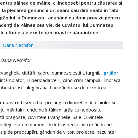
pentru pâinea de mâine, ci îndeosebi pentru căutarea și
 la plecarea genunchilor, seara sau dimineața în fața
u gândul la Dumnezeu, adunând nu doar provizii pentru
endenți de Pâinea cea Vie, de Cuvântul lui Dumnezeu,
ile ultime ale existenței noastre pământene.
 Oana Nechifor
vanghelia citită în cadrul dumnezeieștii Liturghii,
„grijilor
 întâmplător, în perioada verii, când crinii câmpului îmbracă
neobosite, își culeg hrana, bucurându-se de ocrotirea
noastre biserici bat prelung în diminețile duminicilor și
l mântuirii, unde ne întâlnim iarăși cu neobositul
tă dragoste, cuvintele Evangheliei Sale. Cuvintele
 prilejuiesc un moment de introspecție, întrebându-ne:
siți de preocupări, gânduri de viitor, proiecte, năzuințe?