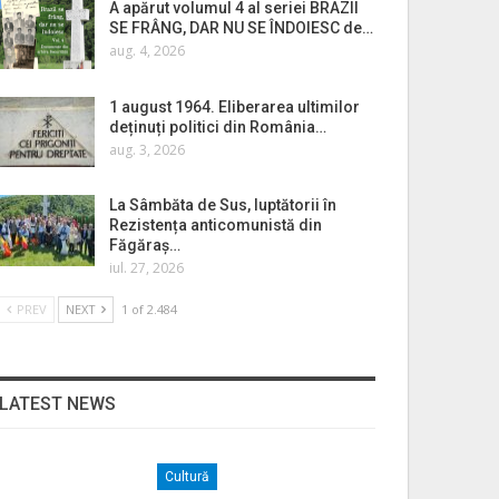
A apărut volumul 4 al seriei BRAZII
SE FRÂNG, DAR NU SE ÎNDOIESC de…
aug. 4, 2026
1 august 1964. Eliberarea ultimilor
deținuți politici din România…
aug. 3, 2026
La Sâmbăta de Sus, luptătorii în
Rezistența anticomunistă din
Făgăraș…
iul. 27, 2026
PREV
NEXT
1 of 2.484
LATEST NEWS
Cultură