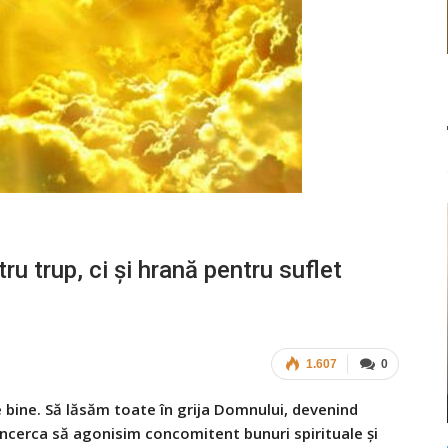
u trup, ci şi hrană pentru suflet
1.607
0
e bine. Să lăsăm toate în grija Domnului, devenind
 încerca să agonisim concomitent bunuri spirituale și