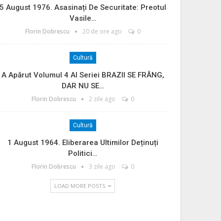
5 August 1976. Asasinați De Securitate: Preotul
Vasile…
Florin Dobrescu
20 de ore ago
0
Cultură
A Apărut Volumul 4 Al Seriei BRAZII SE FRÂNG,
DAR NU SE…
Florin Dobrescu
2 zile ago
0
Cultură
1 August 1964. Eliberarea Ultimilor Deținuți
Politici…
Florin Dobrescu
3 zile ago
0
LOAD MORE POSTS