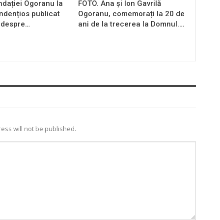
ndației Ogoranu la
FOTO. Ana și Ion Gavrilă
endențios publicat
Ogoranu, comemorați la 20 de
 despre…
ani de la trecerea la Domnul.…
ess will not be published.