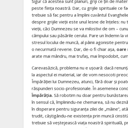
Sigur că acestea sunt planuri, griji ce țin de mate
peste ființa noastră. Dar, cu grijile spirituale c
trebuie să fac pentru a împlini cuvântul Evanghel
despre grijile vieții este unul lesne de înțeles: n
vieții, căci Dumnezeu se va milostivi de om – cunun
câmpului sau păsările cerului. Pare un îndemn la visa
stresul locului de muncă, al pâinii agonisite pentru
o necurmată reverie. Dar, de-o fi chiar așa,
oare 
arate mai mândru, mai trufaș, mai împodobit, cum s
Carevasăzică, problema nu e ușoară: dacă renunță
la aspectul ei material, iar de vom nesocoti preocu
Împărăției lui Dumnezeu, atunci, fără doar și poate,
răspunderi socio-profesionale. În asemenea condiți
Împărăția.
Să robotim nu doar pentru bunăstarea vie
în sensul că, împlinindu-ne chemarea, să nu deznă
în disperare pentru siguranța zilei de „mâine”, a
trudit, câștigându-ne existența prin muncă cinsti
trebuie să veștejească viața noastră spirituală, p