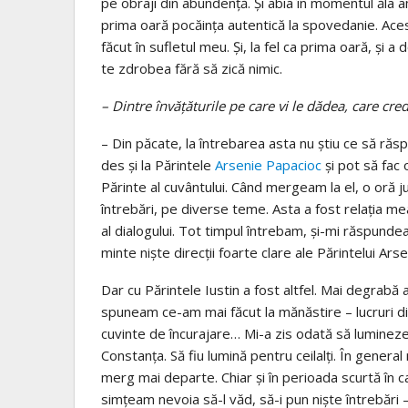
pe obraji din abundenţă. Şi abia în momentul ăla am
prima oară pocăinţa autentică la spovedanie. Ace
făcut în sufletul meu. Şi, la fel ca prima oară, şi a
te zdrobea fără să zică nimic.
– Dintre învăţăturile pe care vi le dădea, care cred
– Din păcate, la întrebarea asta nu ştiu ce să răsp
des şi la Părintele
Arsenie Papacioc
şi pot să fac 
Părinte al cuvântului. Când mergeam la el, o oră ju
întrebări, pe diverse teme. Asta a fost relaţia me
al dialogului. Tot timpul întrebam, şi-mi răspundea.
minte nişte direcţii foarte clare ale Părintelui Arse
Dar cu Părintele Iustin a fost altfel. Mai degrabă 
spuneam ce-am mai făcut la mănăstire – lucruri din
cuvinte de încurajare… Mi-a zis odată să lumineze 
Constanţa. Să fiu lumină pentru ceilalţi. În genera
merg mai departe. Chiar şi în perioada scurtă în 
simţeam nevoia să-l văd, să-i pun nişte întrebări –