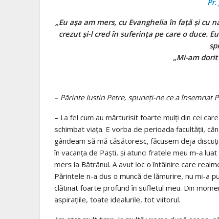
Pr.
„Eu așa am mers, cu Evanghelia în față și cu n
crezut și-l cred în suferința pe care o duce. E
sp
„Mi-am dorit
– Părinte Iustin Petre, spuneţi-ne ce a însemnat Pă
– La fel cum au mărturisit foarte mulţi din cei car
schimbat viaţa. E vorba de perioada facultăţii, c
gândeam să mă căsătoresc, făcusem deja discuţia c
în vacanţa de Paşti, şi atunci fratele meu m-a luat
mers la Bătrânul. A avut loc o întâlnire care real
Părintele n-a dus o muncă de lămurire, nu mi-a pus
clătinat foarte profund în sufletul meu. Din mome
aspiraţiile, toate idealurile, tot viitorul.