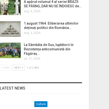
A apărut volumul 4 al seriei BRAZII
SE FRÂNG, DAR NU SE ÎNDOIESC de…
aug. 4, 2026
1 august 1964. Eliberarea ultimilor
deținuți politici din România…
aug. 3, 2026
La Sâmbăta de Sus, luptătorii în
Rezistența anticomunistă din
Făgăraș…
iul. 27, 2026
PREV
NEXT
1 of 2.484
LATEST NEWS
Cultură