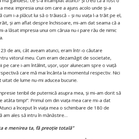
mă gândesc: ce s-a întâmplat atunci? Şi cred că a fost o
ra mea: impresia unui om care a ajuns acolo unde şi-a
um i-a plăcut lui să o trăiască – şi nu viaţa l-a trăit pe el,
trăit, şi am aflat despre închisoare, mi-am dat seama că a
 mi-a lăsat impresia unui om căruia nu-i pare rău de nimic
a.
e 23 de ani, cât aveam atunci, eram într-o căutare
ntru viitorul meu. Cum eram dezamăgit de societate,
pe care i-am întâlnit, uşor, uşor alunecam spre o viaţă
rspectivă care mă mai încânta la momentul respectiv. Nici
at uitat de lume nu-mi aducea bucurie.
impresie teribil de puternică asupra mea, şi mi-am dorit să
de atâta timp!”. Primul om din viaţa mea care mi-a dat
l. Atunci a început în viaţa mea o schimbare de 180 de
că am ales să intru în mănăstire…
a e menirea ta, fă preoţie totală”