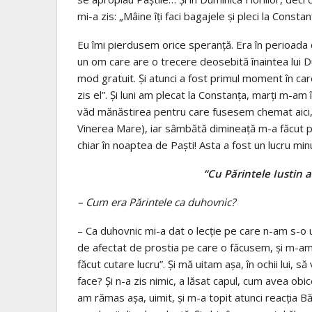
mi-a zis: „Mâine îţi faci bagajele şi pleci la Constan
Eu îmi pierdusem orice speranţă. Era în perioada
un om care are o trecere deosebită înaintea lui Du
mod gratuit. Şi atunci a fost primul moment în care
zis el”. Şi luni am plecat la Constanţa, marţi m-am 
văd mănăstirea pentru care fusesem chemat aici, joi
Vinerea Mare), iar sâmbătă dimineaţă m-a făcut preo
chiar în noaptea de Paşti! Asta a fost un lucru m
“Cu Părintele Iustin a
– Cum era Părintele ca duhovnic?
– Ca duhovnic mi-a dat o lecţie pe care n-am s-o 
de afectat de prostia pe care o făcusem, şi m-am
făcut cutare lucru”. Şi mă uitam aşa, în ochii lui, 
face? Şi n-a zis nimic, a lăsat capul, cum avea obic
am rămas aşa, uimit, şi m-a topit atunci reacţia Bă