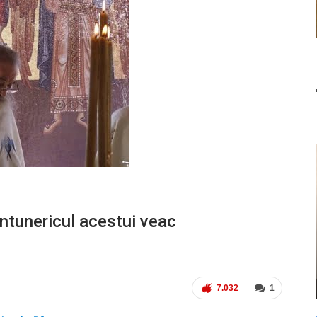
întunericul acestui veac
7.032
1