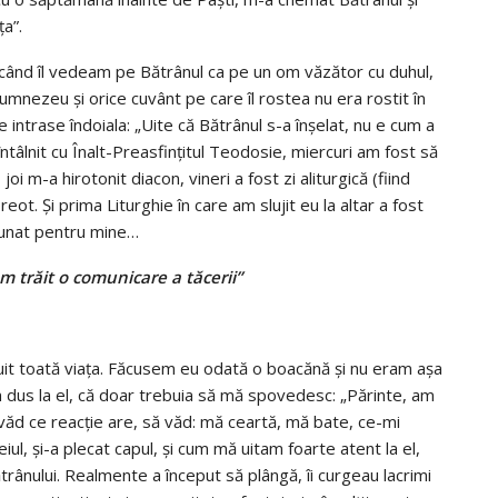
ţa”.
 când îl vedeam pe Bătrânul ca pe un om văzător cu duhul,
mnezeu şi orice cuvânt pe care îl rostea nu era rostit în
 intrase îndoiala: „Uite că Bătrânul s-a înşelat, nu e cum a
întâlnit cu Înalt-Preasfinţitul Teodosie, miercuri am fost să
 m-a hirotonit diacon, vineri a fost zi aliturgică (fiind
t. Şi prima Liturghie în care am slujit eu la altar a fost
inunat pentru mine…
m trăit o comunicare a tăcerii”
uit toată viaţa. Făcusem eu odată o boacănă şi nu eram aşa
 dus la el, că doar trebuia să mă spovedesc: „Părinte, am
să văd ce reacţie are, să văd: mă ceartă, mă bate, ce-mi
eiul, şi-a plecat capul, şi cum mă uitam foarte atent la el,
trânului. Realmente a început să plângă, îi curgeau lacrimi