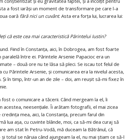
 conştientizat şi eu gravitatea faptei, şi a încolţit pentru
sta a fost iarăşi un moment de transformare pe care l-a
 doua oară
fără nici un cuvânt
. Asta era forţa lui, lucrarea lui:
eţi că este cea mai caracteristică Părintelui Iustin?
und. Fiind în Constanţa, aici, în Dobrogea, am fost foarte
o paralelă între ei. Părintele Arsenie Papacioc era un
mate – două ore nu te lăsa să pleci. Se iscau tot felul de
a cu Părintele Arsenie, şi comunicarea era la nivelul acesta,
 Şi în timp, într-un an de zile – doi, am reuşit să-mi fixez în
nie.
a fost o comunicare a tăcerii. Când mergeam la el, îi
 acestea, neesenţiale. Îi arătam fotografii, el mai zicea
credinţa mea, aici, la Constanţa, precum farul din
l mă lua aşa, cu cuvinte blânde, moi, ca să-mi dea curaj să
care am stat în Petru-Vodă, mă duceam la Bătrânul, că
 şi totul se năruia când ajungeam la el, nu mai ştiam ce să-l