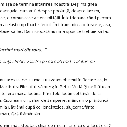
am aşa se termina întâlnirea noastră! Deşi mă ţinea
 esenţiale, cum ar fi despre pocăinţă, despre lacrimi,
are, o comunicare a sensibilităţii. Întotdeauna când plecam
 acelaşi timp foarte fericit. Îmi transmitea o tristeţe, aşa,
uie să fac. Dar niciodată nu mi-a spus ce trebuie să fac.
lacrimi mari cât roua…”
iața sfinției voastre pe care ați trăit-o alături de
ul acesta, de 1 iunie. Eu aveam obiceiul în fiecare an, în
n Martirul și Filosoful, să merg în Petru-Vodă. Și ne înâlneam
unte: era maica Iustina, Părintele Iustin cel tânăr de la
ine. Ciocneam un pahar de șampanie, mâncam o prăjiturică,
m la Bătrânul după ce, bineînțeles, slujeam Sfânta
 mari, fără frământări.
stinii” mă așteptau, chiar se mirau: ”Uite că s-a făcut ora 2