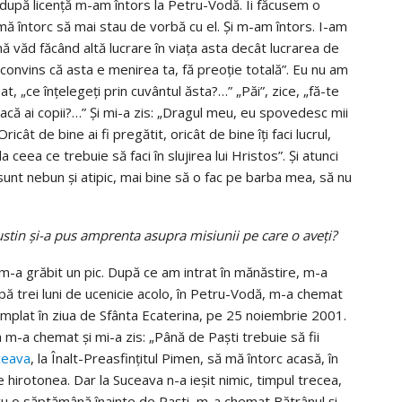
at după licenţă m-am întors la Petru-Vodă. Îi făcusem o
mă întorc să mai stau de vorbă cu el. Şi m-am întors. I-am
ă văd făcând altă lucrare în viaţa asta decât lucrarea de
şti convins că asta e menirea ta, fă preoţie totală”. Eu nu am
t, „ce înţelegeţi prin cuvântul ăsta?…” „Păi”, zice, „fă-te
dacă ai copii?…” Şi mi-a zis: „Dragul meu, eu spovedesc mii
cât de bine ai fi pregătit, oricât de bine îţi faci lucrul,
eea ce trebuie să faci în slujirea lui Hristos”. Şi atunci
 sunt nebun şi atipic, mai bine să o fac pe barba mea, să nu
Iustin şi-a pus amprenta asupra misiunii pe care o aveţi?
l m-a grăbit un pic. După ce am intrat în mănăstire, m-a
 După trei luni de ucenicie acolo, în Petru-Vodă, m-a chemat
ntâmplat în ziua de Sfânta Ecaterina, pe 25 noiembrie 2001.
şa m-a chemat şi mi-a zis: „Până de Paşti trebuie să fii
ceava
, la Înalt-Preasfinţitul Pimen, să mă întorc acasă, în
hirotonea. Dar la Suceava n-a ieşit nimic, timpul trecea,
i cu o săptămână înainte de Paşti, m-a chemat Bătrânul şi