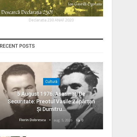
Declaratia 230 ANAF 2020
RECENT POSTS
Cultură
5 August 1976. Asasinați De
Securitate: Preotul Vasile Zăpârțan
Și Dumitru…
Florin Dobrescu
aug. 5, 2026
0