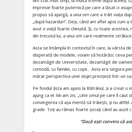
Am stat mult timp, la multă vreme după aceea, să 
impresie foarte puternică pe care a lăsat-o asup
propus să ajungă, a unui om care a trăit viaţa după c
„după hazarduri”. Deşi, când am aflat apoi cum a 
avut o viaţă foarte chinuită. Şi, cu toate acestea,
din trecutul lui, a unui om care realmente străluce
Asta se întâmpla în contextul în care, la vârsta d
disperată de modele, voiam să hotărăsc ceva pe
dezamăgit de Universitate, dezamăgit de oamenii 
comodă, cu familie, cu copii… Asta era singura pe
măcar perspectiva unei slujiri preoţeşti într-un s
Pe fondul ăsta am ajuns la Bătrânul, şi a creat o 
ajung ca el. Mi-am zis: „Uite omul pe care îl caut 
convingerea că aşa merită să trăieşti, şi nu altfe
grade. Toţi au rămas foarte şocaţi când au auzit 
“Dacă eşti convins că ast