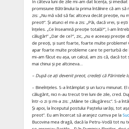
În câteva luni de zile mi-am dat licenţa, şi imedi
promisiune Bătrânului la prima întâlnire că am să 
zis: „Nu mă văd să fac altceva decât preoţie, nu m
preot!”. Şi atunci el mi-a zis: „Păi, dacă vrei, şi e
înţeles. „Ce înseamnă preoţie totală?”, l-am întreba
călugăr!” „Dar de ce?”, zic, „nu e aceeaşi preoţie 
de preoţi, şi sunt foarte, foarte multe probleme! Ori
apar foarte multe probleme care te perturbă de la c
mi-am făcut eu aşa, un calcul, am zis că, dacă tot
mai chinui şi pe altcineva…
– După ce aţi devenit preot, credeţi că Părintele 
– Bineînţeles. S-a întâmplat şi un lucru minunat. E
călugărit, nici n-au trecut trei luni de zile, cred.
într-o zi şi mi-a zis: „Mâine te călugăresc”. S-a î
Şi apoi, la începutul postului Paştelui iarăşi, tot a
preot”. Eu am încercat să aranjez cumva pe la
Su
Bucovina mea dragă, dacă la Petru-Vodă tot nu te 
se apropiau Paştile… Şi în Duminica Floriilor, dec