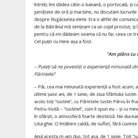
întreb; îmi dădea câte-o banană, o portocală, şi c
jumătate de oră şi mai bine, nu discutam lucrurile
despre Rugăciunea inimii. Era o altfel de comunic
de la Bătrânul mă simţeam ca un copil prostuţ, şi în
pentru că-mi dădeam seama că nu fac ceea ce treb
Cel puţin cu mine aşa a fost.
”Am plâns cu 
– Puteți să ne povestiți o experiență minunată din v
Părintele?
– Păi, cea mai minunată experiență a fost acum, an
ultimii șase ani, de 1 iunie, de ziua Sfântului Iusti
acolo toți ”Iustinii”, cu Părintele Iustin Pârvu în fr
Petru-Vodă – ”Iustinel”, cum îi spun eu – și cu m
în sfârșit, o atmosferă foarte destinsă. Ne ducea
Liturghie. O întâlnire caldă, de suflet, fără cuvinte
Anul acesta m-am dus, tot așa, de 1 iunie. Toți ”Iu