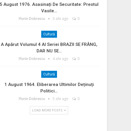
5 August 1976. Asasinați De Securitate: Preotul
Vasile…
Florin Dobrescu
3 zile ago
0
Cultură
A Apărut Volumul 4 Al Seriei BRAZII SE FRÂNG,
DAR NU SE…
Florin Dobrescu
4 zile ago
0
Cultură
1 August 1964. Eliberarea Ultimilor Deținuți
Politici…
Florin Dobrescu
5 zile ago
0
LOAD MORE POSTS