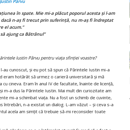
 Justin Pârvu
ațiunea în spate. Mie mi-a plăcut poporul acesta și l-am
u dacă n-aș fi trecut prin suferință, nu m-aș fi îndreptat
re el acum.”
 să ajung ca Bătrânul”
rintele Iustin Pârvu pentru viaţa sfinţiei voastre?
e l-au cunoscut, şi eu pot să spun că Părintele Iustin mi-a
ând eram hotărât să urmez o carieră universitară şi mă
u cineva. Eram în anul IV de facultate, înainte de licenţă,
 şi m-a dus la Părintele Iustin. Mai mult din curiozitate am
mente mi-a schimbat viaţa. Nu a fost un schimb de cuvinte,
 întrebări, n-a existat un dialog. L-am văzut – şi ceva s-a
ntul acela am simţit că trebuie să-mi reconsider toate