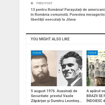
PREV POST
13 pentru România! Parașutați de americani
în România comunistă. Povestea mesagerilo
libertății executați la Jilava
YOU MIGHT ALSO LIKE
Cultură
Cultură
5 august 1976. Asasinați de
A apărut vo
Securitate: preotul Vasile
BRAZII SE
Zăpârțan și Dumitru Leontieș…
ÎNDOIESC d