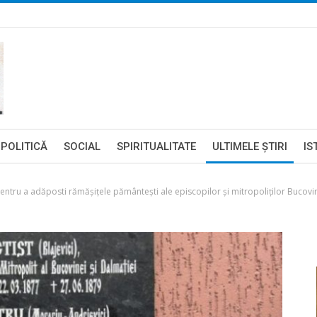
POLITICĂ
SOCIAL
SPIRITUALITATE
ULTIMELE ŞTIRI
IS
entru a adăposti rămășițele pământești ale episcopilor și mitropoliților Bucovin