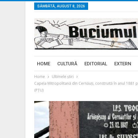
SÂMBĂTĂ, AUGUST 8, 2026
HOME
CULTURĂ
EDITORIAL
EXTERN
Home
Ultimele ştiri
Capela Mitropolitană din Cernăuți, construită în anul 1881 p
(PȚU)