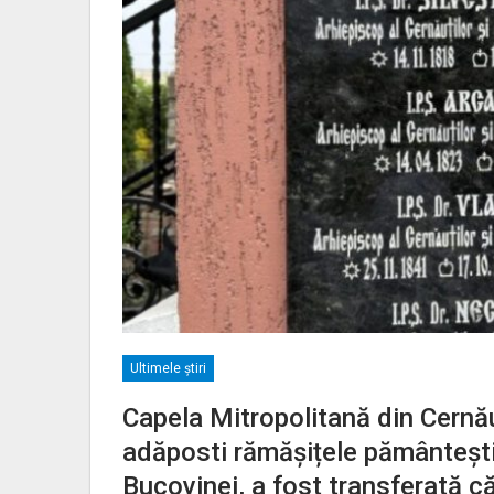
Ultimele ştiri
Capela Mitropolitană din Cernău
adăposti rămășițele pământești a
Bucovinei, a fost transferată c