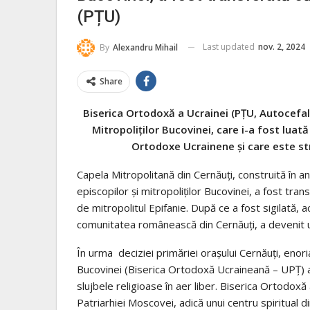
(PȚU)
Last updated
nov. 2, 2024
By
Alexandru Mihail
Share
Biserica Ortodoxă a Ucrainei (PȚU, Autocefală
Mitropoliților Bucovinei, care i-a fost luată
Ortodoxe Ucrainene și care este st
Capela Mitropolitană din Cernăuți, construită în 
episcopilor și mitropoliților Bucovinei, a fost tr
de mitropolitul Epifanie. După ce a fost sigilată,
comunitatea românească din Cernăuți, a devenit un 
În urma deciziei primăriei orașului Cernăuți, enoria
Bucovinei (Biserica Ortodoxă Ucraineană – UPȚ) au fo
slujbele religioase în aer liber. Biserica Ortodo
Patriarhiei Moscovei, adică unui centru spiritual d