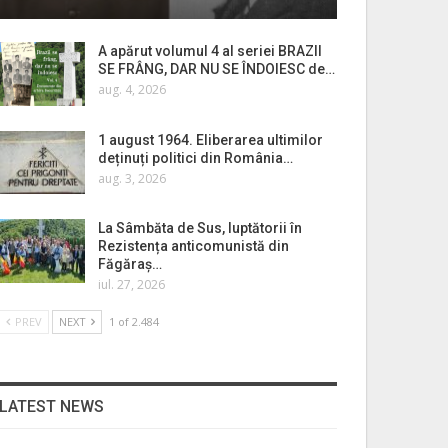
A apărut volumul 4 al seriei BRAZII
SE FRÂNG, DAR NU SE ÎNDOIESC de…
aug. 4, 2026
1 august 1964. Eliberarea ultimilor
deținuți politici din România…
aug. 3, 2026
La Sâmbăta de Sus, luptătorii în
Rezistența anticomunistă din
Făgăraș…
iul. 27, 2026
PREV
NEXT
1 of 2.484
LATEST NEWS