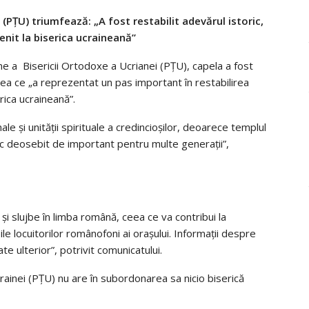
(PȚU) triumfează: „A fost restabilit adevărul istoric,
nit la biserica ucraineană”
ene a Bisericii Ortodoxe a Ucrianei (PȚU), capela a fost
ea ce „a reprezentat un pas important în restabilirea
rica ucraineană”.
ale și unității spirituale a credincioșilor, deoarece templul
oc deosebit de important pentru multe generații”,
și slujbe în limba română, ceea ce va contribui la
oile locuitorilor românofoni ai orașului. Informații despre
ate ulterior”, potrivit comunicatului.
ainei (PȚU) nu are în subordonarea sa nicio biserică