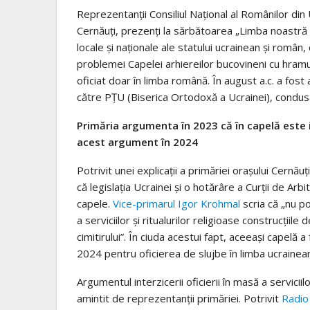
Reprezentanții Consiliul Național al Românilor din
Cernăuți, prezenți la sărbătoarea „Limba noastră 
locale și naționale ale statului ucrainean și româ
problemei Capelei arhiereilor bucovineni cu hramul „
oficiat doar în limba română. În august a.c. a fost
către PȚU (Biserica Ortodoxă a Ucrainei), condusă
Primăria argumenta în 2023 că în capelă este in
acest argument în 2024
Potrivit unei explicații a primăriei orașului Cernău
că legislația Ucrainei și o hotărâre a Curții de Arb
capele.
Vice-primarul Igor Krohmal
scria că „nu po
a serviciilor și ritualurilor religioase construcțiile
cimitirului”. În ciuda acestui fapt, aceeași capelă 
2024 pentru oficierea de slujbe în limba ucrainea
Argumentul interzicerii oficierii în masă a serviciilo
amintit de reprezentanții primăriei. Potrivit
Radio