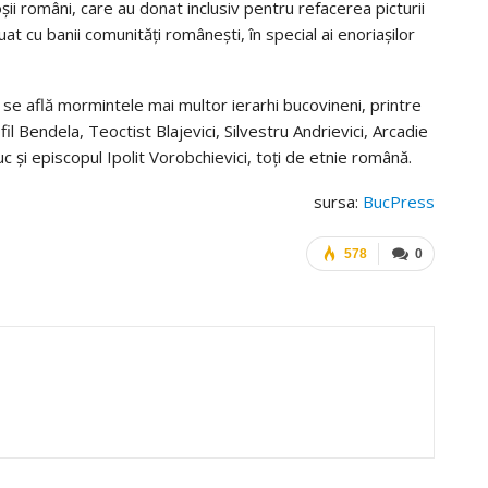
șii români, care au donat inclusiv pentru refacerea picturii
at cu banii comunități românești, în special ai enoriașilor
 se află mormintele mai multor ierarhi bucovineni, printre
l Bendela, Teoctist Blajevici, Silvestru Andrievici, Arcadie
c și episcopul Ipolit Vorobchievici, toți de etnie română.
sursa:
BucPress
578
0