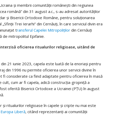
 Ucraina și membrii comunității românești din regiunea
cea română” din 31 august a.c., s-au adresat autorităților
n, dar și Bisericii Ortodoxe Române, pentru soluționarea
Sfinții Trei Ierarhi” din Cernăuți, în care serviciul divin era
 anunațat t
ransferul Capelei Mitropoliților
din Cernăuți
 de mitropolitul Epifanie.
terzisă oficierea ritualurilor religioase, uitând de
ți din 21 iunie 2023, capela este luată de la enoriași pentru
itraj din 1996 nu permite oficierea unor servicii divine în
t fi considerate ca fiind adaptate pentru oficierea în masă
 de cult, cum ar fi capela, adică construcția-gropniță a
a fost oferită Bisericii Ortodoxe a Ucrainei (PȚU) în august
nă.
r și ritualurilor religioase în capele și cripte nu mai este
 Europa Liberă
, citând reprezentanți ai comunității