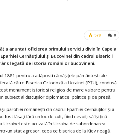
578
0
) a anunțat oficierea primului serviciu divin în Capela
 Eparhiei Cernăuțiului și Bucovinei din cadrul Bisericii
râns legată de istoria românilor bucovineni.
anul 1881 pentru a adăposti rămășițele pământești ale
ansferată către Biserica Ortodoxă a Ucrainei (PȚU), condusă
 acest monument istoric și religios de mare valoare pentru
subiect al discuțiilor diplomatice, politice și de presă.
șii parohiei românești din cadrul Eparhiei Cernăuților și a
st lăsați fără un loc de cult, fiind nevoiți să își țină
xă a Ucrainei este acuzată în Ucraina de subordonarea
intr-un stat agresor, ceea ce biserica de la Kiev neagă.