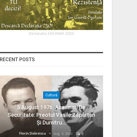
Declaratia 230 ANAF 2020
RECENT POSTS
Cultură
5 August 1976. Asasinați De
Securitate: Preotul Vasile Zăpârțan
Și Dumitru…
Florin Dobrescu
aug. 5, 2026
0