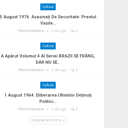
Cultură
5 August 1976. Asasinați De Securitate: Preotul
Vasile…
Florin Dobrescu
3 zile ago
0
Cultură
A Apărut Volumul 4 Al Seriei BRAZII SE FRÂNG,
DAR NU SE…
Florin Dobrescu
4 zile ago
0
Cultură
1 August 1964. Eliberarea Ultimilor Deținuți
Politici…
Florin Dobrescu
5 zile ago
0
LOAD MORE POSTS