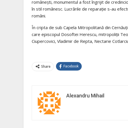
românești, monumentul a fost îngrijit de credincio
în stil românesc. Lucrările de reparație s-au efectu
români.
În cripta de sub Capela Mitropolitană din Cernăuți
care episcopul Dosoftei Herescu, mitropoliții Teofi
Ciupercovici, Vladimir de Repta, Nectarie Cotlarciu
Share
Facebook
Alexandru Mihail