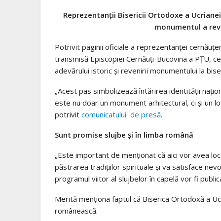
Reprezentanții Bisericii Ortodoxe a Ucrianei 
monumentul a reve
Potrivit paginii oficiale a reprezentanței cernăuț
transmisă Episcopiei Cernăuți-Bucovina a PȚU, ce
adevărului istoric și revenirii monumentului la bise
„Acest pas simbolizează întărirea identității națion
este nu doar un monument arhitectural, ci și un l
potrivit
comunicatului de presă
.
Sunt promise slujbe și în limba română
„Este important de menționat că aici vor avea loc 
păstrarea tradițiilor spirituale și va satisface nev
programul viitor al slujbelor în capelă vor fi public
Merită menționa faptul că Biserica Ortodoxă a Ucr
românească.