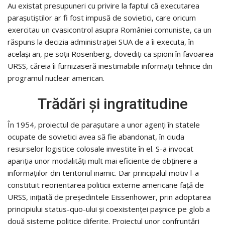
Au existat presupuneri cu privire la faptul că executarea
parașutiștilor ar fi fost impusă de sovietici, care oricum
exercitau un cvasicontrol asupra României comuniste, ca un
răspuns la decizia administrației SUA de a îi executa, în
același an, pe soții Rosenberg, dovediți ca spioni în favoarea
URSS, căreia îi furnizaseră inestimabile informații tehnice din
programul nuclear american.
Trădări și ingratitudine
În 1954, proiectul de parașutare a unor agenți în statele
ocupate de sovietici avea să fie abandonat, în ciuda
resurselor logistice colosale investite în el. S-a invocat
apariția unor modalități mult mai eficiente de obținere a
informațiilor din teritoriul inamic. Dar principalul motiv l-a
constituit reorientarea politicii externe americane față de
URSS, inițiată de președintele Eissenhower, prin adoptarea
principiului status-quo-ului și coexistenței pașnice pe glob a
două sisteme politice diferite. Proiectul unor confruntări