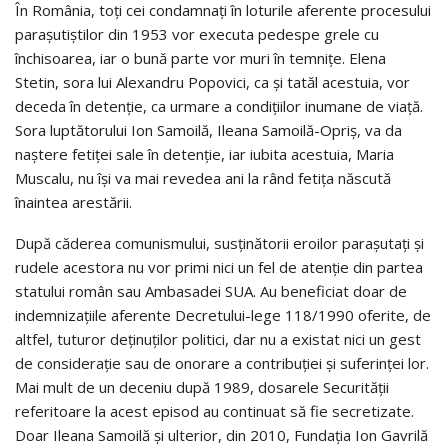
În România, toți cei condamnați în loturile aferente procesului
parașutiștilor din 1953 vor executa pedespe grele cu
închisoarea, iar o bună parte vor muri în temnițe. Elena
Stetin, sora lui Alexandru Popovici, ca și tatăl acestuia, vor
deceda în detenție, ca urmare a condițiilor inumane de viață.
Sora luptătorului Ion Samoilă, Ileana Samoilă-Opriș, va da
naștere fetiței sale în detenție, iar iubita acestuia, Maria
Muscalu, nu își va mai revedea ani la rând fetița născută
înaintea arestării.
După căderea comunismului, susținătorii eroilor parașutați și
rudele acestora nu vor primi nici un fel de atenție din partea
statului român sau Ambasadei SUA. Au beneficiat doar de
indemnizațiile aferente Decretului-lege 118/1990 oferite, de
altfel, tuturor deținuților politici, dar nu a existat nici un gest
de considerație sau de onorare a contribuției și suferinței lor.
Mai mult de un deceniu după 1989, dosarele Securității
referitoare la acest episod au continuat să fie secretizate.
Doar Ileana Samoilă și ulterior, din 2010, Fundația Ion Gavrilă