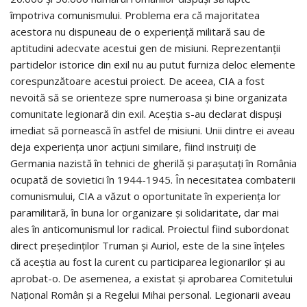
împotriva comunismului. Problema era că majoritatea
acestora nu dispuneau de o experiență militară sau de
aptitudini adecvate acestui gen de misiuni. Reprezentanții
partidelor istorice din exil nu au putut furniza deloc elemente
corespunzătoare acestui proiect. De aceea, CIA a fost
nevoită să se orienteze spre numeroasa și bine organizata
comunitate legionară din exil. Aceștia s-au declarat dispuși
imediat să pornească în astfel de misiuni. Unii dintre ei aveau
deja experiența unor acțiuni similare, fiind instruiți de
Germania nazistă în tehnici de gherilă și parașutați în România
ocupată de sovietici în 1944-1945. În necesitatea combaterii
comunismului, CIA a văzut o oportunitate în experiența lor
paramilitară, în buna lor organizare și solidaritate, dar mai
ales în anticomunismul lor radical. Proiectul fiind subordonat
direct președinților Truman și Auriol, este de la sine înțeles
că aceștia au fost la curent cu participarea legionarilor și au
aprobat-o. De asemenea, a existat și aprobarea Comitetului
Național Român și a Regelui Mihai personal. Legionarii aveau