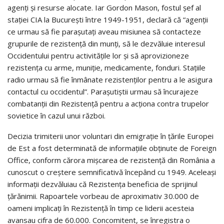
agenţi şi resurse alocate. Iar Gordon Mason, fostul şef al
staţiei CIA la Bucureşti între 1949-1951, declară că “agenţii
ce urmau să fie paraşutaţi aveau misiunea să contacteze
grupurile de rezistenţă din munţi, să le dezvăluie interesul
Occidentului pentru activităţile lor şi să aprovizioneze
rezistenţa cu arme, muniţie, medicamente, fonduri. Staţiile
radio urmau să fie înmânate rezistenţilor pentru a le asigura
contactul cu occidentul”. Parașutiștii urmau să încurajeze
combatanții din Rezistență pentru a acționa contra trupelor
sovietice în cazul unui război.
Decizia trimiterii unor voluntari din emigrație în țările Europei
de Est a fost determinată de informaţiile obţinute de Foreign
Office, conform cărora mişcarea de rezistenţă din România a
cunoscut o creştere semnificativă începând cu 1949. Aceleaşi
informaţii dezvăluiau că Rezistenţa beneficia de sprijinul
ţărănimii. Rapoartele vorbeau de aproximativ 30.000 de
oameni implicaţi în Rezistenţă în timp ce liderii acesteia
avansau cifra de 60.000. Concomitent, se înregistra o