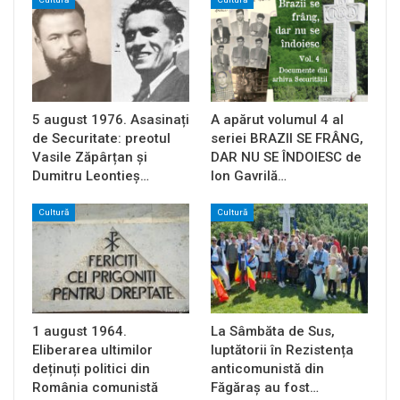
5 august 1976. Asasinați
A apărut volumul 4 al
de Securitate: preotul
seriei BRAZII SE FRÂNG,
Vasile Zăpârțan și
DAR NU SE ÎNDOIESC de
Dumitru Leontieș…
Ion Gavrilă…
Cultură
Cultură
1 august 1964.
La Sâmbăta de Sus,
Eliberarea ultimilor
luptătorii în Rezistența
deținuți politici din
anticomunistă din
România comunistă
Făgăraș au fost…