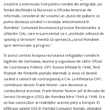
creştere a interesului SUA pentru românii din emigraţie, pe
fondul desfiinţării la București a Oficiului American de
Informaţii, considerat de sovietici un „butoi de pulbere ce
putea declanşa oricând o revoluţie anticomunistă în
România”. Comuniștii înscenaseră procese funcționarilor și
ofițerilor OAI, care era prezentat ca o „instituţie odioasă de
spionaj şi terorism” menită să oprească „cursul României
spre democraţie şi progres.”
În acest context începea recrutarea refugiaţilor români în
lagărele din Germania, Austria și Iugoslavia de către Oficiul
de Coordonare Politică. OPC fusese înființat în 1948, fiind
finanţat din fondurile planului Marshall, și avea să devină
curând o ramură de contraspionaj a CIA. La înființarea OPC
contribuise decisiv Frank Wisner, care devenise și
conducătorul acestuia. Frank Wisner fusese şef al Biroului de
Servicii Strategice (OSS) din România între 1944 și 1948. Era
un bun cunoscător al realităţilor acestei părţi a Europei. El
infiltrase agenți OSS în Partidul Comunist Român, obținând