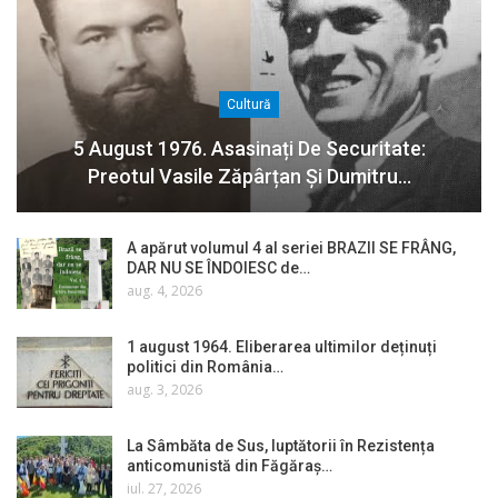
Cultură
5 August 1976. Asasinați De Securitate:
Preotul Vasile Zăpârțan Și Dumitru…
A apărut volumul 4 al seriei BRAZII SE FRÂNG,
DAR NU SE ÎNDOIESC de…
aug. 4, 2026
1 august 1964. Eliberarea ultimilor deținuți
politici din România…
aug. 3, 2026
La Sâmbăta de Sus, luptătorii în Rezistența
anticomunistă din Făgăraș…
iul. 27, 2026