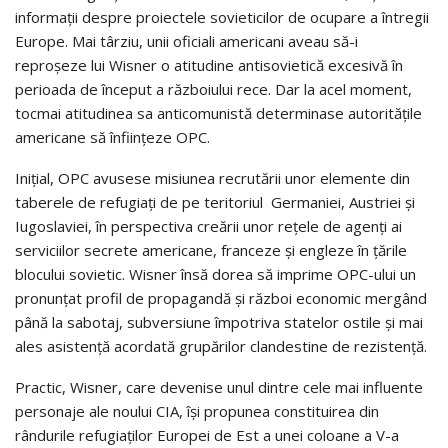
informații despre proiectele sovieticilor de ocupare a întregii
Europe. Mai târziu, unii oficiali americani aveau să-i
reproșeze lui Wisner o atitudine antisovietică excesivă în
perioada de început a războiului rece. Dar la acel moment,
tocmai atitudinea sa anticomunistă determinase autorităţile
americane să înfiinţeze OPC.
Inițial, OPC avusese misiunea recrutării unor elemente din
taberele de refugiaţi de pe teritoriul Germaniei, Austriei şi
Iugoslaviei, în perspectiva creării unor reţele de agenţi ai
serviciilor secrete americane, franceze şi engleze în ţările
blocului sovietic. Wisner însă dorea să imprime OPC-ului un
pronunţat profil de propagandă și război economic mergând
până la sabotaj, subversiune împotriva statelor ostile şi mai
ales asistență acordată grupărilor clandestine de rezistenţă.
Practic, Wisner, care devenise unul dintre cele mai influente
personaje ale noului CIA, își propunea constituirea din
rândurile refugiaților Europei de Est a unei coloane a V-a