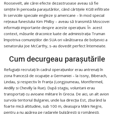
Roosevelt, ale cărei efecte dezastruoase aveau să fie
simțite în perioada paraşutărilor, când cârtiţele KGB infiltrate
în serviciile speciale engleze şi americane – în mod special
rețeaua funestului Kim Philby – aveau să transmită Moscovei
informaţii importante despre aceste operațiuni. În acest
context, măsurile draconice luate de administraţia Truman
împotriva comuniştilor din SUA ori vânătoarea de bolșevici a
senatorului Joe McCarthy, s-au dovedit perfect întemeiate.
Cum decurgeau parașutările
Refugiații recrutați în cadrul operațiunilor erau antrenați în
zona franceză de ocupaţie a Germaniei – la Issny, Biberach,
Lindau, şi respectiv în Franţa (Longjoumeau, Montfermeil,
Andilly si Chevilly la Rue). După stagiu, voluntarii erau
transportați cu avioane militare în Grecia. De aici, un alt avion
survola teritoriul Bulgariei, unde lua direcția Est, zburând la
foarte mică altitudine, sub 100 m, deasupra Mãrii Negre,
pentru a nu apărea pe radarele bulgărești și românești.