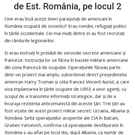
de Est. România, pe locul 2
Cine erau însă acești tineri parașutați de americani în
România ocupată de sovietici? Erau români, refugiați politici
în țările occidentale. Cei mai mulți dintre ei au fost recrutați
din rândurile legionarilor.
Ei erau instruiţi în prelabil de serviciile secrete americane și
franceze. Instrucția lor se făcea în bazele militare americane
din zona franceză de ocupaţie. Operațiunile făceau parte
dintr-un proiect mai amplu, subordonat direct preşedintelui
american Harry Truman şi celui francez Vincent Auriol, și care
viza implantarea în țările ocupate de URSS a unor agenți, cu
scopul de a transmite informații strategice, dar și de a
încuraja rezitența anticomunistă din aceste țări. Trei țări au
fost vizate de acest proiect militar secret: Ucraina, Albania și
România. Șeful operaţiunilor acoperite ale CIA în Balcani,
Gratien Yatsevich, confirma că operaţiunile desfăşurate în
România s-au aflat pe locul doi, după Albania, ca număr de