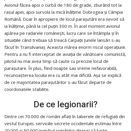
Avionul făcea apoi o curbă de 180 de grade, zburând tot la
rasul apei, apoi survola la mică înălțime Dobrogea și Câmpia
Română. Doar în apropiere de locul paraşutării era nevoit să
ia înălțime, până la cel puțin 300 m. În acel moment avionul
apărea pe radarele românești, lucru care se întâmpla și în
situațiile când trebuia să treacă Carpații (unele lansări s-au
făcut în Transilvania). Aceasta mărea enorm riscul operaţiunii.
Pentru a nu fi interceptat de aviaţia de vânătoare comunistă,
pilotul nu mai avea timp să caute cu precizie locul de
paraşutare. În plus, fiind noapte sau vreme nefavorabilă,
recunoașterea locului era cu atât mai dificilă. Așa se explică
de ce majoritatea parașutărilor s-au făcut departe de
coordonatele stabilite.
De ce legionarii?
Dintre cei 70.000 de români aflați în taberele de refugiați din
vestul Europei, serviciile secrete occidentale estimau între
20.000 și 50.000 numărul românilor dispuși să lupte