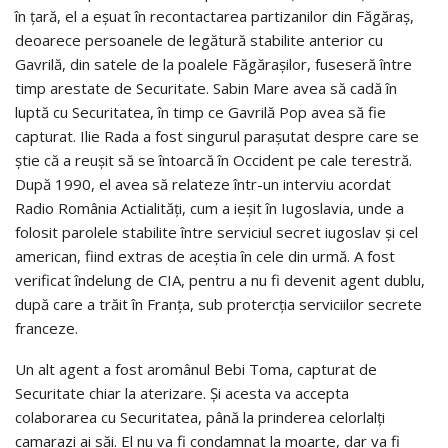
în țară, el a eșuat în recontactarea partizanilor din Făgăraș,
deoarece persoanele de legătură stabilite anterior cu
Gavrilă, din satele de la poalele Făgărașilor, fuseseră între
timp arestate de Securitate. Sabin Mare avea să cadă în
luptă cu Securitatea, în timp ce Gavrilă Pop avea să fie
capturat. Ilie Rada a fost singurul parașutat despre care se
știe că a reușit să se întoarcă în Occident pe cale terestră.
După 1990, el avea să relateze într-un interviu acordat
Radio România Actialități, cum a ieșit în Iugoslavia, unde a
folosit parolele stabilite între serviciul secret iugoslav și cel
american, fiind extras de aceștia în cele din urmă. A fost
verificat îndelung de CIA, pentru a nu fi devenit agent dublu,
după care a trăit în Franța, sub protercția serviciilor secrete
franceze.
Un alt agent a fost aromânul Bebi Toma, capturat de
Securitate chiar la aterizare. Și acesta va accepta
colaborarea cu Securitatea, până la prinderea celorlalți
camarazi ai săi. El nu va fi condamnat la moarte, dar va fi