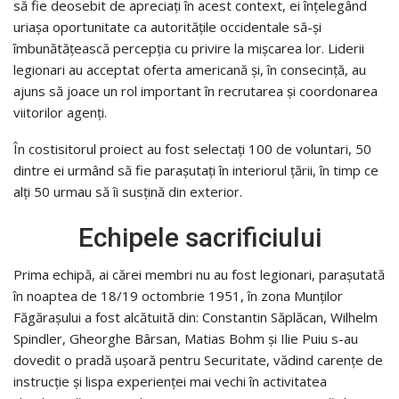
să fie deosebit de apreciați în acest context, ei înțelegând
uriașa oportunitate ca autoritățile occidentale să-și
îmbunătățească percepția cu privire la mișcarea lor. Liderii
legionari au acceptat oferta americană și, în consecință, au
ajuns să joace un rol important în recrutarea și coordonarea
viitorilor agenți.
În costisitorul proiect au fost selectați 100 de voluntari, 50
dintre ei urmând să fie parașutați în interiorul țării, în timp ce
alți 50 urmau să îi susțină din exterior.
Echipele sacrificiului
Prima echipă, ai cărei membri nu au fost legionari, parașutată
în noaptea de 18/19 octombrie 1951, în zona Munților
Făgărașului a fost alcătuită din: Constantin Săplăcan, Wilhelm
Spindler, Gheorghe Bârsan, Matias Bohm și Ilie Puiu s-au
dovedit o pradă ușoară pentru Securitate, vădind carențe de
instrucție și lispa experienței mai vechi în activitatea