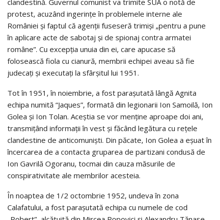
clandestină. Guvernul comunist va trimite SUA o notă de
protest, acuzând ingerințe în problemele interne ale
României și faptul că agenții fuseseră trimiși „pentru a pune
în aplicare acte de sabotaj și de spionaj contra armatei
române”. Cu excepția unuia din ei, care apucase să
folosească fiola cu cianură, membrii echipei aveau să fie
judecați și executați la sfârșitul lui 1951.
Tot în 1951, în noiembrie, a fost parașutată lângă Agnita
echipa numită “Jaques”, formată din legionarii Ion Samoilă, Ion
Golea și Ion Tolan. Aceștia se vor menține aproape doi ani,
transmițând informații în vest și făcând legătura cu rețele
clandestine de anticomuniști. Din păcate, Ion Golea a eșuat în
încercarea de a contacta gruparea de partizani condusă de
Ion Gavrilă Ogoranu, tocmai din cauza măsurile de
conspirativitate ale membrilor acesteia.
În noaptea de 1/2 octombrie 1952, undeva în zona
Calafatului, a fost parașutată echipa cu numele de cod
„Robert”, alcătuită din Mircea Popovici și Alexandru Tănase.