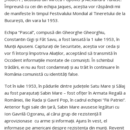
Împreună cu cei din echipa Jaques, aceștia vor răspândi mii
de manifeste în timpul Festivalului Mondial al Tineretului de la
București, din vara lui 1953.
Echipa “Pascal”, compusă din Gheorghe Gheorghiu,
Constantin Gigi și Făt Savu, a fost lansată la 1 iulie 1953, în
Munții Apuseni. Capturați de Securitate, aceștia vor ceda și
vor fi întorși împotriva Aliaților, acceptând să transmită în
Occident informațiile montate de comuniști. În schimbul
trădării, ei nu au fost condamnați și au trăit în continuare în
România comunistă cu identități false.
Tot în iulie 1953, în pădurile dintre județele Satu Mare și Sălaj
au fost parașutați Sabin Mare – fost ofițer în Armata Regală a
României, Ilie Rada și Gavril Pop, în cadrul echipei “Fiii Patriei”.
Anterior fugii sale din țară, Sabin Mare avusese legături cu
Ion Gavrilă Ogoranu, al cărui grup de rezistență îl
aprovizionase cu arme și informații. Ajuns în vest, el
informase pe americani despre rezistența din munți. Revenit