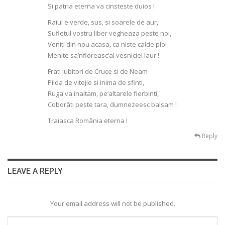
Si patria eterna va cinsteste duios !
Raiul e verde, sus, si soarele de aur,
Sufletul vostru liber vegheaza peste noi,
Veniti din nou acasa, ca niste calde ploi
Menite sa’nfloreasc’al vesniciei laur !
Frati iubitori de Cruce si de Neam
Pilda de vitejie si inima de sfinti,
Ruga va inaltam, pe’altarele fierbinti,
Coborâti peste tara, dumnezeesc balsam !
Traiasca România eterna !
Reply
LEAVE A REPLY
Your email address will not be published.