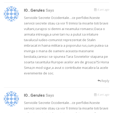
6 ani ago
IO...gerules
Says
Serviciile Secrete Occidentale…ce perfidie/Aceste
servicii secrete stiau ca vor fi trimisi la moarte toti bravii
vultani,curajosi si demni ai neamului romaesc.Daca o
armata intreaga,a unei tari nu a putut sa inlature
tavalucul iudeo-comunist reprezentat de Stalin
imbracat in haina militara a poporului rus,cum putea sa
invinga o mana de oameni aceasta masinarie
bestiala,careia i se spunea Tara Sovietelor stapana pe
soarta rasaritului Ruropei acelor ani de groaza?Si Horia
Sima,in mod sigur,a avut o contributie macabra la acele
evenimente de soc.
Reply
6 ani ago
IO...gerules
Says
Serviciile Secrete Occidentale…ce perfidie/Aceste
servicii secrete stiau ca vor fi trimisi la moarte toti bravii