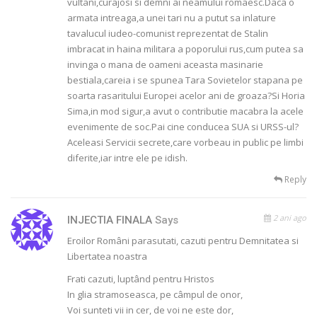
vultani,curajosi si demni ai neamului romaesc.Daca o
armata intreaga,a unei tari nu a putut sa inlature
tavalucul iudeo-comunist reprezentat de Stalin
imbracat in haina militara a poporului rus,cum putea sa
invinga o mana de oameni aceasta masinarie
bestiala,careia i se spunea Tara Sovietelor stapana pe
soarta rasaritului Europei acelor ani de groaza?Si Horia
Sima,in mod sigur,a avut o contributie macabra la acele
evenimente de soc.Pai cine conducea SUA si URSS-ul?
Aceleasi Servicii secrete,care vorbeau in public pe limbi
diferite,iar intre ele pe idish.
Reply
2 ani ago
INJECTIA FINALA
Says
Eroilor Români parasutati, cazuti pentru Demnitatea si
Libertatea noastra
Frati cazuti, luptând pentru Hristos
In glia stramoseasca, pe câmpul de onor,
Voi sunteti vii in cer, de voi ne este dor,