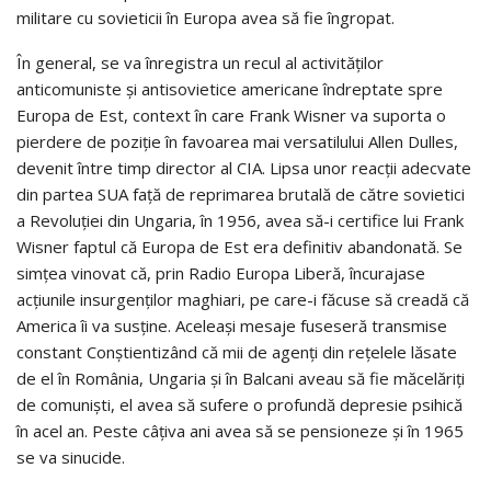
militare cu sovieticii în Europa avea să fie îngropat.
În general, se va înregistra un recul al activităților
anticomuniste și antisovietice americane îndreptate spre
Europa de Est, context în care Frank Wisner va suporta o
pierdere de poziție în favoarea mai versatilului Allen Dulles,
devenit între timp director al CIA. Lipsa unor reacții adecvate
din partea SUA față de reprimarea brutală de către sovietici
a Revoluției din Ungaria, în 1956, avea să-i certifice lui Frank
Wisner faptul că Europa de Est era definitiv abandonată. Se
simțea vinovat că, prin Radio Europa Liberă, încurajase
acțiunile insurgenților maghiari, pe care-i făcuse să creadă că
America îi va susține. Aceleași mesaje fuseseră transmise
constant Conștientizând că mii de agenți din rețelele lăsate
de el în România, Ungaria și în Balcani aveau să fie măcelăriți
de comuniști, el avea să sufere o profundă depresie psihică
în acel an. Peste câțiva ani avea să se pensioneze și în 1965
se va sinucide.