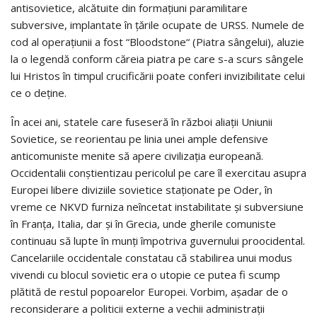
antisovietice, alcătuite din formațiuni paramilitare
subversive, implantate în țările ocupate de URSS. Numele de
cod al operaţiunii a fost “Bloodstone“ (Piatra sângelui), aluzie
la o legendă conform căreia piatra pe care s-a scurs sângele
lui Hristos în timpul crucificării poate conferi invizibilitate celui
ce o deține.
În acei ani, statele care fuseseră în război aliaţii Uniunii
Sovietice, se reorientau pe linia unei ample defensive
anticomuniste menite să apere civilizaţia europeană.
Occidentalii conştientizau pericolul pe care îl exercitau asupra
Europei libere diviziile sovietice staţionate pe Oder, în
vreme ce NKVD furniza neîncetat instabilitate și subversiune
în Franța, Italia, dar și în Grecia, unde gherile comuniste
continuau să lupte în munți împotriva guvernului proocidental.
Cancelariile occidentale constatau că stabilirea unui modus
vivendi cu blocul sovietic era o utopie ce putea fi scump
plătită de restul popoarelor Europei. Vorbim, așadar de o
reconsiderare a politicii externe a vechii administraţii