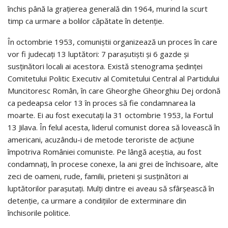
închis până la grațierea generală din 1964, murind la scurt
timp ca urmare a bolilor căpătate în detenție.
În octombrie 1953, comuniștii organizează un proces în care
vor fi judecați 13 luptători: 7 parașutiști și 6 gazde și
susținători locali ai acestora. Există stenograma ședinței
Comitetului Politic Executiv al Comitetului Central al Partidului
Muncitoresc Român, în care Gheorghe Gheorghiu Dej ordonă
ca pedeapsa celor 13 în proces să fie condamnarea la
moarte. Ei au fost executați la 31 octombrie 1953, la Fortul
13 Jilava. În felul acesta, liderul comunist dorea să lovească în
americani, acuzându-i de metode teroriste de acțiune
împotriva României comuniste. Pe lângă aceștia, au fost
condamnați, în procese conexe, la ani grei de închisoare, alte
zeci de oameni, rude, familii, prieteni și susținători ai
luptătorilor parașutați. Mulți dintre ei aveau să sfârșească în
detenție, ca urmare a condițiilor de exterminare din
închisorile politice.