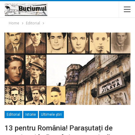
Home
Editorial
Editorial
Istorie
Ultimele ştiri
13 pentru România! Parașutați de