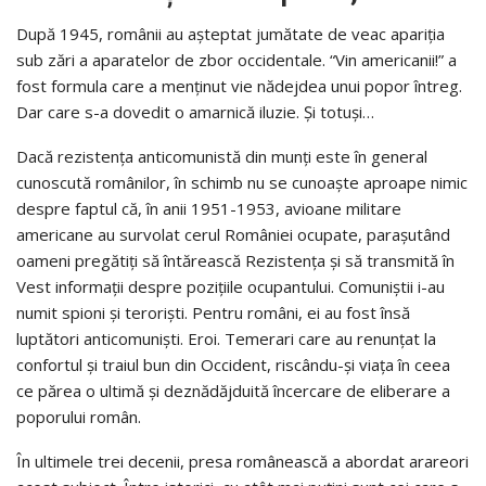
După 1945, românii au aşteptat jumătate de veac apariţia
sub zări a aparatelor de zbor occidentale. “Vin americanii!” a
fost formula care a menținut vie nădejdea unui popor întreg.
Dar care s-a dovedit o amarnică iluzie. Și totuși…
Dacă rezistenţa anticomunistă din munți este în general
cunoscută românilor, în schimb nu se cunoaşte aproape nimic
despre faptul că, în anii 1951-1953, avioane militare
americane au survolat cerul României ocupate, parașutând
oameni pregătiți să întărească Rezistența și să transmită în
Vest informații despre pozițiile ocupantului. Comuniștii i-au
numit spioni și teroriști. Pentru români, ei au fost însă
luptători anticomuniști. Eroi. Temerari care au renunţat la
confortul și traiul bun din Occident, riscându-și viaţa în ceea
ce părea o ultimă şi deznădăjduită încercare de eliberare a
poporului român.
În ultimele trei decenii, presa românească a abordat arareori