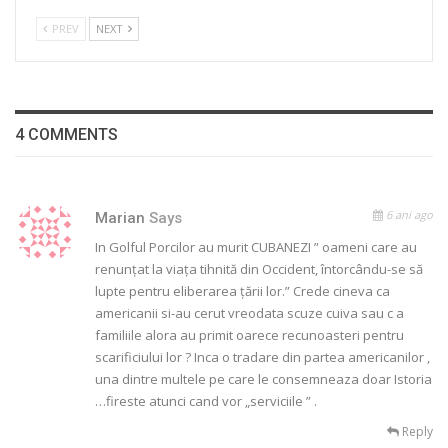
PREV
NEXT
4 COMMENTS
6 ani ago
Marian
Says
In Golful Porcilor au murit CUBANEZI ” oameni care au
renunțat la viața tihnită din Occident, întorcându-se să
lupte pentru eliberarea țării lor.” Crede cineva ca
americanii si-au cerut vreodata scuze cuiva sau c a
familiile alora au primit oarece recunoasteri pentru
scarificiului lor ? Inca o tradare din partea americanilor ,
una dintre multele pe care le consemneaza doar Istoria
…fireste atunci cand vor „serviciile ” .
Reply