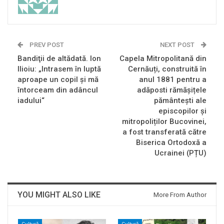
PREV POST
NEXT POST
Bandiţii de altădată. Ion
Capela Mitropolitană din
Ilioiu: „Intrasem în luptă
Cernăuți, construită în
aproape un copil şi mă
anul 1881 pentru a
întorceam din adâncul
adăposti rămășițele
iadului“
pământești ale
episcopilor și
mitropoliților Bucovinei,
a fost transferată către
Biserica Ortodoxă a
Ucrainei (PȚU)
YOU MIGHT ALSO LIKE
More From Author
Cultură
Cultură