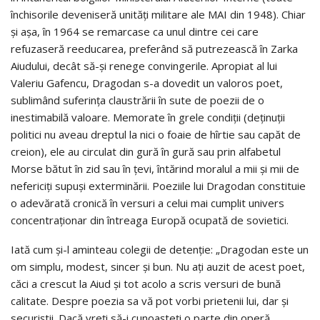
închisorile deveniseră unități militare ale MAI din 1948). Chiar
și așa, în 1964 se remarcase ca unul dintre cei care
refuzaseră reeducarea, preferând să putrezească în Zarka
Aiudului, decât să-și renege convingerile. Apropiat al lui
Valeriu Gafencu, Dragodan s-a dovedit un valoros poet,
sublimând suferința claustrării în sute de poezii de o
inestimabilă valoare. Memorate în grele condiții (deținuții
politici nu aveau dreptul la nici o foaie de hîrtie sau capăt de
creion), ele au circulat din gură în gură sau prin alfabetul
Morse bătut în zid sau în țevi, întărind moralul a mii și mii de
nefericiți supuși exterminării. Poeziile lui Dragodan constituie
o adevărată cronică în versuri a celui mai cumplit univers
concentraționar din întreaga Europă ocupată de sovietici.
Iată cum și-l aminteau colegii de detenție: „Dragodan este un
om simplu, modest, sincer şi bun. Nu aţi auzit de acest poet,
căci a crescut la Aiud şi tot acolo a scris versuri de bună
calitate. Despre poezia sa vă pot vorbi prietenii lui, dar şi
securiştii. Dacă vreţi să-i cunoaşteţi o parte din operă,