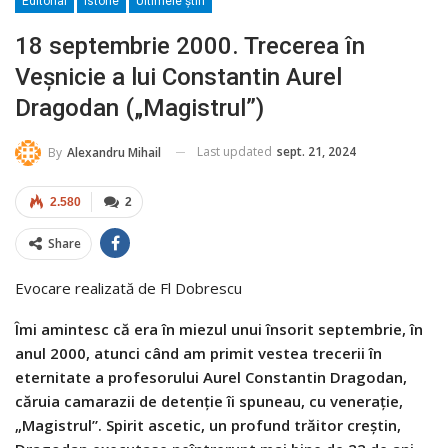
Editorial
Istorie
Ultimele ştiri
18 septembrie 2000. Trecerea în
Veșnicie a lui Constantin Aurel
Dragodan („Magistrul”)
Last updated
sept. 21, 2024
By
Alexandru Mihail
2.580
2
Share
Evocare realizată de Fl Dobrescu
Îmi amintesc că era în miezul unui însorit septembrie, în
anul 2000, atunci când am primit vestea trecerii în
eternitate a profesorului Aurel Constantin Dragodan,
căruia camarazii de detenție îi spuneau, cu venerație,
„Magistrul”. Spirit ascetic, un profund trăitor creștin,