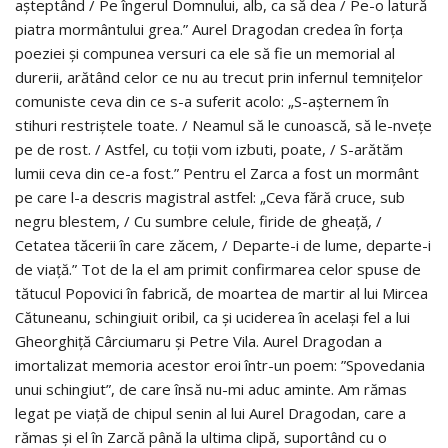
așteptând / Pe îngerul Domnului, alb, ca să dea / Pe-o latură
piatra mormântului grea.” Aurel Dragodan credea în forța
poeziei și compunea versuri ca ele să fie un memorial al
durerii, arătând celor ce nu au trecut prin infernul temnițelor
comuniste ceva din ce s-a suferit acolo: „S-așternem în
stihuri restriștele toate. / Neamul să le cunoască, să le-nvețe
pe de rost. / Astfel, cu toții vom izbuti, poate, / S-arătăm
lumii ceva din ce-a fost.” Pentru el Zarca a fost un mormânt
pe care l-a descris magistral astfel: „Ceva fără cruce, sub
negru blestem, / Cu sumbre celule, firide de gheață, /
Cetatea tăcerii în care zăcem, / Departe-i de lume, departe-i
de viață.” Tot de la el am primit confirmarea celor spuse de
tătucul Popovici în fabrică, de moartea de martir al lui Mircea
Cătuneanu, schingiuit oribil, ca și uciderea în același fel a lui
Gheorghiță Cârciumaru și Petre Vila. Aurel Dragodan a
imortalizat memoria acestor eroi într-un poem: ”Spovedania
unui schingiut”, de care însă nu-mi aduc aminte. Am rămas
legat pe viață de chipul senin al lui Aurel Dragodan, care a
rămas și el în Zarcă până la ultima clipă, suportând cu o