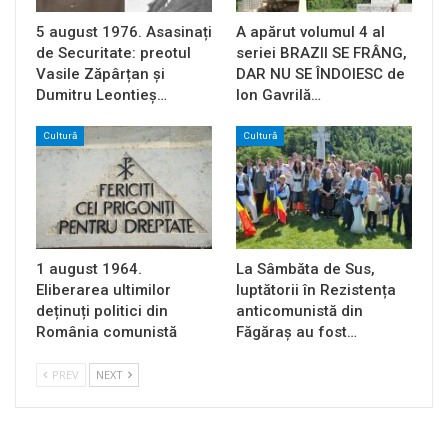
5 august 1976. Asasinați
A apărut volumul 4 al
de Securitate: preotul
seriei BRAZII SE FRÂNG,
Vasile Zăpârțan și
DAR NU SE ÎNDOIESC de
Dumitru Leontieș…
Ion Gavrilă…
Cultură
Cultură
1 august 1964.
La Sâmbăta de Sus,
Eliberarea ultimilor
luptătorii în Rezistența
deținuți politici din
anticomunistă din
România comunistă
Făgăraș au fost…
PREV
NEXT