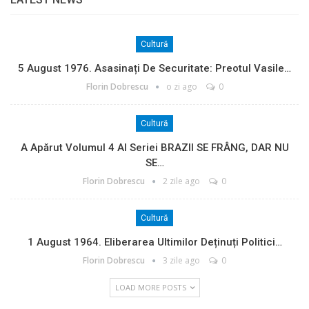
Cultură
5 August 1976. Asasinați De Securitate: Preotul Vasile…
Florin Dobrescu
o zi ago
0
Cultură
A Apărut Volumul 4 Al Seriei BRAZII SE FRÂNG, DAR NU
SE…
Florin Dobrescu
2 zile ago
0
Cultură
1 August 1964. Eliberarea Ultimilor Deținuți Politici…
Florin Dobrescu
3 zile ago
0
LOAD MORE POSTS