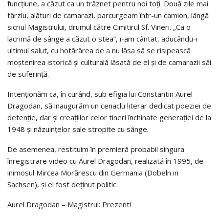
funcțiune, a căzut ca un trăznet pentru noi toți. Două zile mai
târziu, alături de camarazi, parcurgeam într-un camion, lângă
sicriul Magistrului, drumul către Cimitirul Sf. Vineri. „Ca o
lacrimă de sânge a căzut o stea”, i-am cântat, aducându-i
ultimul salut, cu hotărârea de a nu lăsa să se risipească
moștenirea istorică și culturală lăsată de el și de camarazii săi
de suferință.
Intenționăm ca, în curând, sub efigia lui Constantin Aurel
Dragodan, să inaugurăm un cenaclu literar dedicat poeziei de
detenție, dar și creațiilor celor tineri închinate generației de la
1948 și năzuințelor sale stropite cu sânge.
De asemenea, restituim în premieră probabil singura
înregistrare video cu Aurel Dragodan, realizată în 1995, de
inimosul Mircea Morărescu din Germania (Dobeln in
Sachsen), și el fost deținut politic.
Aurel Dragodan – Magistrul: Prezent!