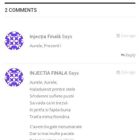
2 COMMENTS
3 ani ago
Injecția Finală
Says
Aurele, Prezent !
Reply
2 ani ago
INJECTIA FINALA
Says
Aurele, Aurele,
Haladuiesti printre stele
Si’ndemni suflete pustii
Sa vada ca in trezvii
In jertfa si fapta buna
Trait’a inima Româna
C’avem bogatii nenumarate
Dar si mai multe pacate