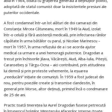
abia în 1964, odată cu grațierea generală a deținuților politici,
adoptată de statul comunist doar la insistentele presiuni ale
puterilor occidentale.
A fost condamnat într-un lot alături de doi camarazi din
Constanța: Mircea Cătuneanu, mort în 1949 la Aiud, izolat
într-o celulă și fără asistență medicală, prin infectarea rănilor
căpătate în urma bătăilor cu parul, și Nicolae Marinescu –
mort în 1957, în urma refuzului de a i se acorda ajutor
medical ca urmare a unei hemoragii puternice. Dragodan a
trecut prin închisorile Jilava, Văcărești, Aiud, Alba-Iulia, Pitești,
Caransebeș și Târgu-Ocna – aici contribuind, prin atitudinea
lui demnă și prin proteste vehemente, la eșuarea
„reeducării” inițiate de comuniști. În 1959 a fost judecat din
nou, pentru poeziile create și transmise clandestin, în
general prin Morse, altor deținuți, primind încă o condmanare
de 25 de ani.
Practic toată tinerețea lui Aurel Dragodan fusese petrecută
în întunericul bolgiilor Ministerului Afacerilor Interne (toate