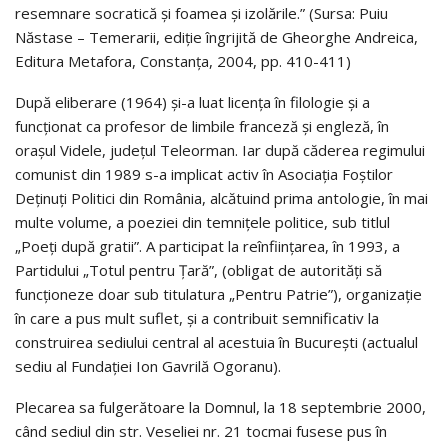
resemnare socratică și foamea și izolările.” (Sursa: Puiu
Năstase – Temerarii, ediție îngrijită de Gheorghe Andreica,
Editura Metafora, Constanța, 2004, pp. 410-411)
După eliberare (1964) și-a luat licența în filologie și a
funcționat ca profesor de limbile franceză și engleză, în
orașul Videle, județul Teleorman. Iar după căderea regimului
comunist din 1989 s-a implicat activ în Asociația Foștilor
Deținuți Politici din România, alcătuind prima antologie, în mai
multe volume, a poeziei din temnițele politice, sub titlul
„Poeți după gratii”. A participat la reînființarea, în 1993, a
Partidului „Totul pentru Țară”, (obligat de autorități să
funcționeze doar sub titulatura „Pentru Patrie”), organizație
în care a pus mult suflet, și a contribuit semnificativ la
construirea sediului central al acestuia în București (actualul
sediu al Fundației Ion Gavrilă Ogoranu).
Plecarea sa fulgerătoare la Domnul, la 18 septembrie 2000,
când sediul din str. Veseliei nr. 21 tocmai fusese pus în