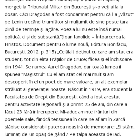
mergeţi la Tribunalul Militar din Bucureşti şi-o veţi afla la
dosar. Căci Dragodan a fost condamnat pentru că l-a „văzut”
pe Lenin trecând triumfător şi mulţumit de sine peste ţara
plină de temniţe şi lagăre. Poezia lui nu este însă numai
politică, ci și de substanță.”(Ioan Ianolide – Întoarcerea la
Hristos. Document pentru o lume nouă, Editura Bonifaciu,
București, 2012, p. 315) „Celălalt deținut cu care am stat era
student, tot din elita Frățiilor de Cruce; făcea și el închisoare
din 1941. Se numea Aurel Dragodan, dar toată lumea îi
spunea ”Magistrul”. Cu el am stat cel mai mult și am
descoperit în el un poet de mare valoare, un alt exemplar
strălucit al generației noaste. Născut în 1919, era student la
Facultatea de Drept din București, când a fost arestat
pentru activitate legionară și a primit 25 de ani, din care a
făcut 23 fără întrerupere. Mi-aduc aminte frânturi din
poemele sale, fiindcă tensiunea în care ne aflam în Zarcă
slăbise considerabil puterea noastră de memorare: „Și stăm,
luminați de-un opaiț de gând / Pe talpa aceasta de iad,