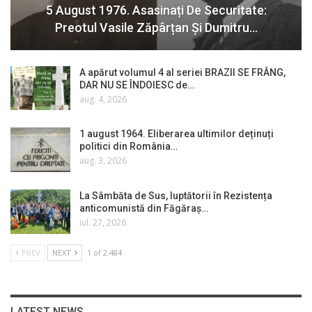
5 August 1976. Asasinați De Securitate:
Preotul Vasile Zăpârțan Și Dumitru…
A apărut volumul 4 al seriei BRAZII SE FRÂNG,
DAR NU SE ÎNDOIESC de…
aug. 4, 2026
1 august 1964. Eliberarea ultimilor deținuți
politici din România…
aug. 3, 2026
La Sâmbăta de Sus, luptătorii în Rezistența
anticomunistă din Făgăraș…
iul. 27, 2026
PREV
NEXT
1 of 2.484
LATEST NEWS