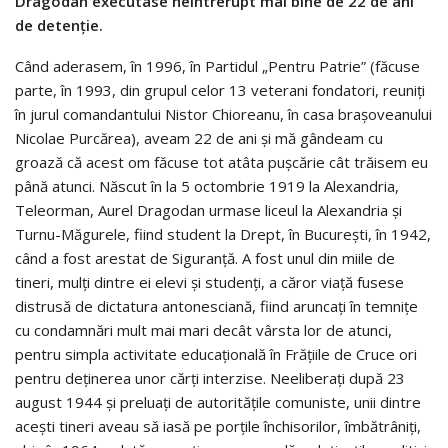
Dragodan executase neîntrerupt mai bine de 22 de ani
de detenție.
Când aderasem, în 1996, în Partidul „Pentru Patrie” (făcuse
parte, în 1993, din grupul celor 13 veterani fondatori, reuniți
în jurul comandantului Nistor Chioreanu, în casa brașoveanului
Nicolae Purcărea), aveam 22 de ani și mă gândeam cu
groază că acest om făcuse tot atâta pușcărie cât trăisem eu
până atunci. Născut în la 5 octombrie 1919 la Alexandria,
Teleorman, Aurel Dragodan urmase liceul la Alexandria și
Turnu-Măgurele, fiind student la Drept, în București, în 1942,
când a fost arestat de Siguranță. A fost unul din miile de
tineri, mulți dintre ei elevi și studenți, a căror viață fusese
distrusă de dictatura antonesciană, fiind aruncați în temnițe
cu condamnări mult mai mari decât vârsta lor de atunci,
pentru simpla activitate educațională în Frățiile de Cruce ori
pentru deținerea unor cărți interzise. Neeliberați după 23
august 1944 și preluați de autoritățile comuniste, unii dintre
acești tineri aveau să iasă pe porțile închisorilor, îmbătrâniți,