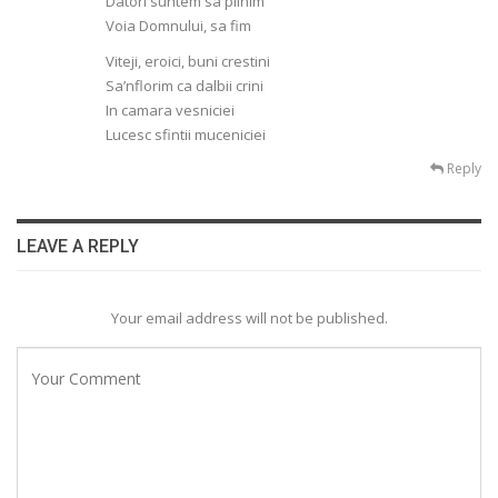
Datori suntem sa plinim
Voia Domnului, sa fim
Viteji, eroici, buni crestini
Sa’nflorim ca dalbii crini
In camara vesniciei
Lucesc sfintii muceniciei
Reply
LEAVE A REPLY
Your email address will not be published.