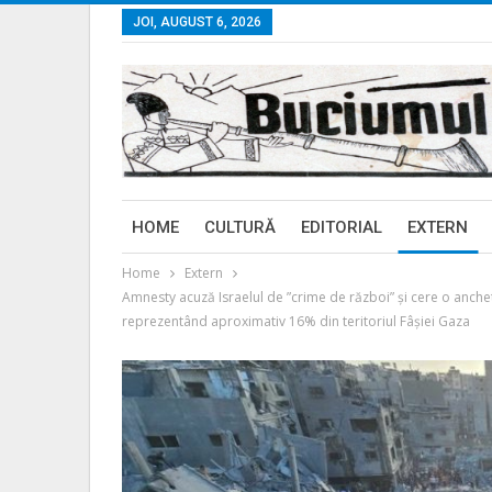
JOI, AUGUST 6, 2026
HOME
CULTURĂ
EDITORIAL
EXTERN
Home
Extern
Amnesty acuză Israelul de ”crime de război” şi cere o anchet
reprezentând aproximativ 16% din teritoriul Fâşiei Gaza