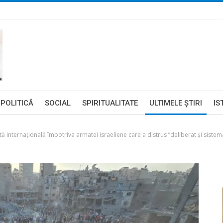
POLITICĂ
SOCIAL
SPIRITUALITATE
ULTIMELE ŞTIRI
IS
ă internaţională împotriva armatei israeliene care a distrus ”deliberat şi sistem