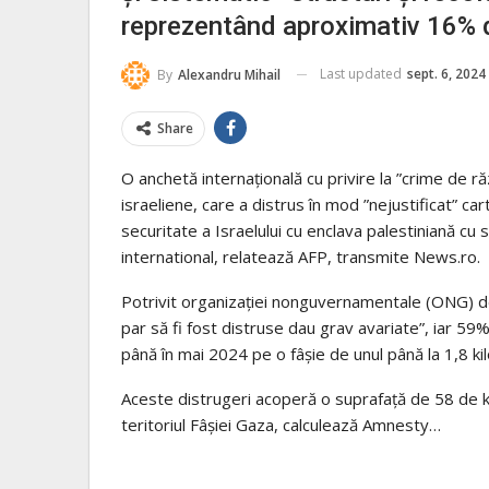
reprezentând aproximativ 16% di
Last updated
sept. 6, 2024
By
Alexandru Mihail
Share
O anchetă internaţională cu privire la ”crime de 
israeliene, care a distrus în mod ”nejustificat” car
securitate a Israelului cu enclava palestiniană c
international, relatează AFP, transmite News.ro.
Potrivit organizaţiei nonguvernamentale (ONG) de
par să fi fost distruse dau grav avariate”, iar 59
până în mai 2024 pe o fâşie de unul până la 1,8 kil
Aceste distrugeri acoperă o suprafaţă de 58 de k
teritoriul Fâşiei Gaza, calculează Amnesty…