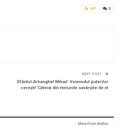
567
0
NEXT POST
Sfântul Arhanghel Mihail: Voievodul puterilor
cereşti! Câteva din minunile savârşite de el
More From Author