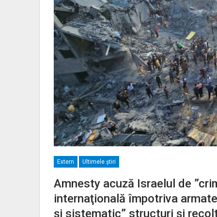
Extern
Ultimele ştiri
Amnesty acuză Israelul de ”cri
internaţională împotriva armatei
şi sistematic” structuri şi rec