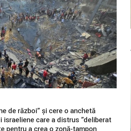
me de război” şi cere o anchetă
 israeliene care a distrus ”deliberat
olte pentru a crea o zonă-tampon