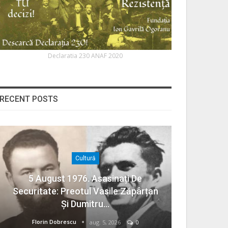
Declaratia 230 ANAF 2020
RECENT POSTS
Cultură
5 August 1976. Asasinați De
Securitate: Preotul Vasile Zăpârțan
Și Dumitru…
Florin Dobrescu
aug. 5, 2026
0