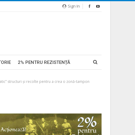
Sign In
TORIE
2% PENTRU REZISTENȚĂ
atic” structuri şi recolte pentru a crea o zonă-tampon