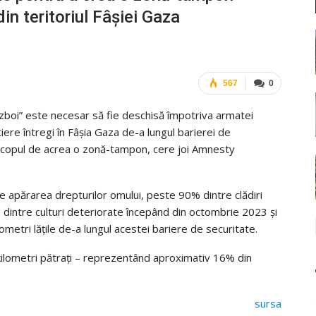
n teritoriul Fâşiei Gaza
567
0
război” este necesar să fie deschisă împotriva armatei
tiere întregi în Fâşia Gaza de-a lungul barierei de
u scopul de acrea o zonă-tampon, cere joi Amnesty
 apărarea drepturilor omului, peste 90% dintre clădiri
% dintre culturi deteriorate începând din octombrie 2023 şi
ometri lăţile de-a lungul acestei bariere de securitate.
ilometri pătraţi – reprezentând aproximativ 16% din
sursa