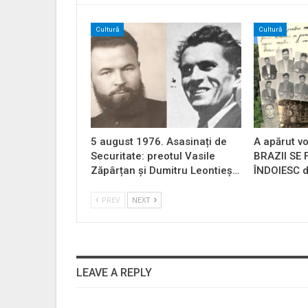
Cultură
Cultură
5 august 1976. Asasinați de
A apărut vo
Securitate: preotul Vasile
BRAZII SE
Zăpârțan și Dumitru Leontieș…
ÎNDOIESC d
PREV
NEXT
LEAVE A REPLY