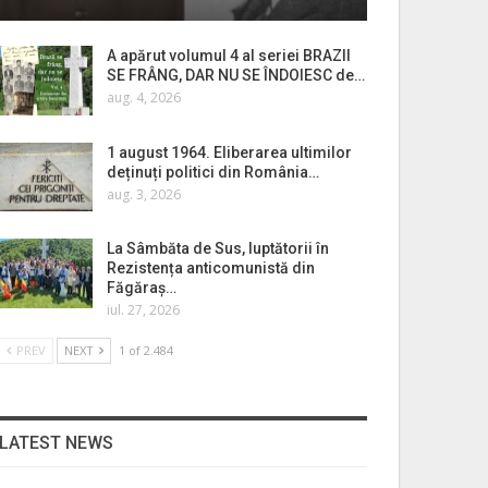
A apărut volumul 4 al seriei BRAZII
SE FRÂNG, DAR NU SE ÎNDOIESC de…
aug. 4, 2026
1 august 1964. Eliberarea ultimilor
deținuți politici din România…
aug. 3, 2026
La Sâmbăta de Sus, luptătorii în
Rezistența anticomunistă din
Făgăraș…
iul. 27, 2026
PREV
NEXT
1 of 2.484
LATEST NEWS