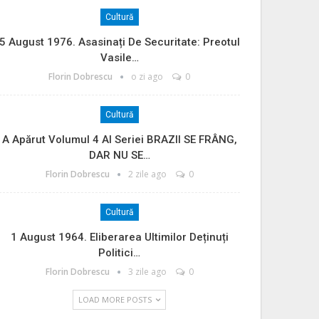
Cultură
5 August 1976. Asasinați De Securitate: Preotul
Vasile…
Florin Dobrescu
o zi ago
0
Cultură
A Apărut Volumul 4 Al Seriei BRAZII SE FRÂNG,
DAR NU SE…
Florin Dobrescu
2 zile ago
0
Cultură
1 August 1964. Eliberarea Ultimilor Deținuți
Politici…
Florin Dobrescu
3 zile ago
0
LOAD MORE POSTS