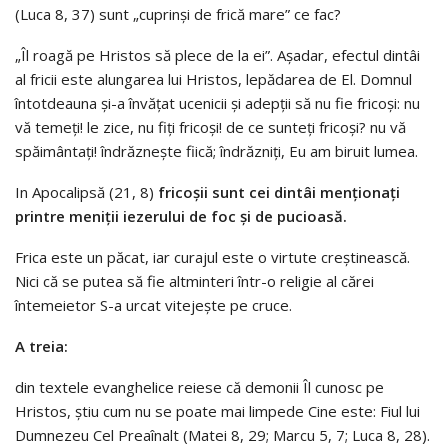
(Luca 8, 37) sunt „cuprinşi de frică mare” ce fac?
„Îl roagă pe Hristos să plece de la ei”. Aşadar, efectul dintâi
al fricii este alungarea lui Hristos, lepădarea de El. Domnul
întotdeauna şi-a învăţat ucenicii şi adepţii să nu fie fricoşi: nu
vă temeţi! le zice, nu fiţi fricoşi! de ce sunteţi fricoşi? nu vă
spăimântaţi! îndrăzneşte fiică; îndrăzniţi, Eu am biruit lumea.
In Apocalipsă (21, 8)
fricoşii sunt cei dintâi menţionaţi
printre meniţii iezerului de foc şi de pucioasă.
Frica este un păcat, iar curajul este o virtute creştinească.
Nici că se putea să fie altminteri într-o religie al cărei
întemeietor S-a urcat vitejeşte pe cruce.
A treia:
din textele evanghelice reiese că demonii Îl cunosc pe
Hristos, ştiu cum nu se poate mai limpede Cine este: Fiul lui
Dumnezeu Cel Preaînalt (Matei 8, 29; Marcu 5, 7; Luca 8, 28).