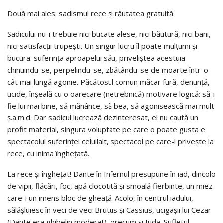
Două mai ales: sadismul rece şi răutatea gratuită.
Sadicului nu-i trebuie nici bucate alese, nici băutură, nici bani,
nici satisfacţii trupeşti. Un singur lucru îl poate mulţumi şi
bucura: suferinţa aproapelui său, priveliştea acestuia
chinuindu-se, perpelindu-se, zbătându-se de moarte într-o
cât mai lungă agonie. Păcătosul comun măcar fură, denunţă,
ucide, înşeală cu o oarecare (netrebnică) motivare logică: să-i
fie lui mai bine, să mănânce, să bea, să agonisească mai mult
ş.a.m.d. Dar sadicul lucrează dezinteresat, el nu caută un
profit material, singura voluptate pe care o poate gusta e
spectacolul suferinţei celuilalt, spectacol pe care-l priveşte la
rece, cu inima îngheţată.
La rece şi îngheţat! Dante în Infernul presupune în iad, dincolo
de vipii, flăcări, foc, apă clocotită şi smoală fierbinte, un miez
care-i un imens bloc de gheaţă. Acolo, în centrul iadului,
sălăşluiesc în veci de veci Brutus şi Cassius, ucigaşii lui Cezar
(Dante era ghibelin moderat), precum şi Iuda. Sufletul