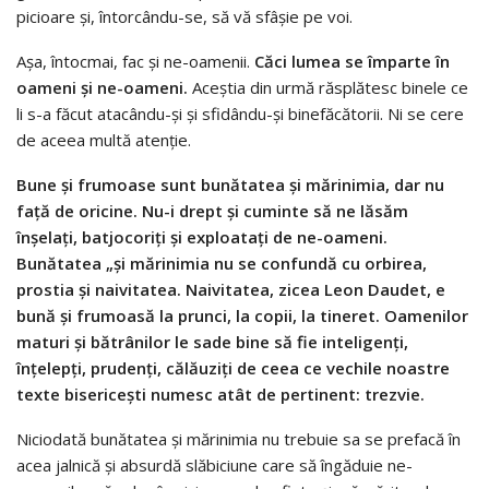
picioare şi, întorcându-se, să vă sfâşie pe voi.
Aşa, întocmai, fac şi ne-oamenii.
Căci lumea se împarte în
oameni şi ne-oameni.
Aceştia din urmă răsplătesc binele ce
li s-a făcut atacându-şi şi sfidându-şi binefăcătorii. Ni se cere
de aceea multă atenţie.
Bune şi frumoase sunt bunătatea şi mărinimia, dar nu
faţă de oricine. Nu-i drept şi cuminte să ne lăsăm
înşelaţi, batjocoriţi şi exploataţi de ne-oameni.
Bunătatea „şi mărinimia nu se confundă cu orbirea,
prostia şi naivitatea. Naivitatea, zicea Leon Daudet, e
bună şi frumoasă la prunci, la copii, la tineret. Oamenilor
maturi şi bătrânilor le sade bine să fie inteligenţi,
înţelepţi, prudenţi, călăuziţi de ceea ce vechile noastre
texte bisericeşti numesc atât de pertinent: trezvie.
Niciodată bunătatea şi mărinimia nu trebuie sa se prefacă în
acea jalnică şi absurdă slăbiciune care să îngăduie ne-