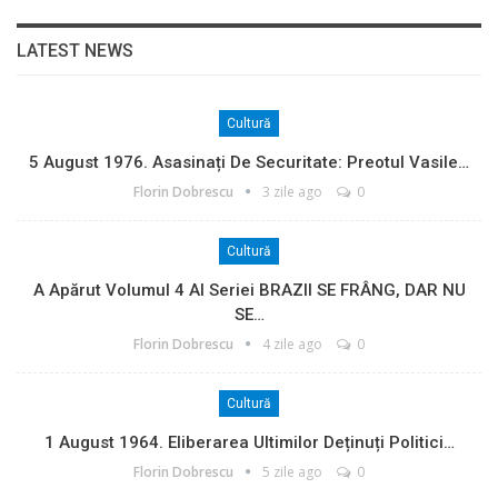
LATEST NEWS
Cultură
5 August 1976. Asasinați De Securitate: Preotul Vasile…
Florin Dobrescu
3 zile ago
0
Cultură
A Apărut Volumul 4 Al Seriei BRAZII SE FRÂNG, DAR NU
SE…
Florin Dobrescu
4 zile ago
0
Cultură
1 August 1964. Eliberarea Ultimilor Deținuți Politici…
Florin Dobrescu
5 zile ago
0