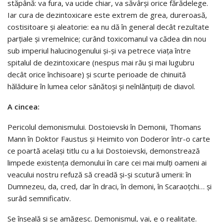
stăpână: va fura, va ucide chiar, va săvârşi orice fărădelege.
Iar cura de dezintoxicare este extrem de grea, dureroasă,
costisitoare şi aleatorie: ea nu dă în general decât rezultate
parţiale şi vremelnice; curând toxicomanul va cădea din nou
sub imperiul halucinogenului şi-şi va petrece viaţa între
spitalul de dezintoxicare (nespus mai rău şi mai lugubru
decât orice închisoare) şi scurte perioade de chinuită
hălăduire în lumea celor sănătoşi şi neînlănţuiţi de diavol.
A cincea:
Pericolul demonismului. Dostoievski în Demonii, Thomans
Mann în Doktor Faustus şi Heimito von Doderor într-o carte
ce poartă acelaşi titlu cu a lui Dostoievski, demonstrează
limpede existenţa demonului în care cei mai mulţi oameni ai
veacului nostru refuză să creadă şi-şi scutură umerii: în
Dumnezeu, da, cred, dar în draci, în demoni, în Scaraoţchi… şi
surâd semnificativ.
Se înşeală şi se amăgesc. Demonismul, vai, e o realitate.