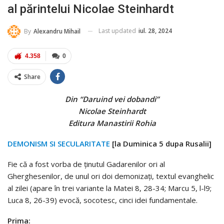
al părintelui Nicolae Steinhardt
Last updated
iul. 28, 2024
By
Alexandru Mihail
4.358
0
Share
Din “Daruind vei dobandi”
Nicolae Steinhardt
Editura Manastirii Rohia
DEMONISM SI SECULARITATE
[la Duminica 5 dupa Rusalii]
Fie că a fost vorba de ţinutul Gadarenilor ori al
Gherghesenilor, de unul ori doi demonizaţi, textul evanghelic
al zilei (apare în trei variante la Matei 8, 28-34; Marcu 5, l-l9;
Luca 8, 26-39) evocă, socotesc, cinci idei fundamentale.
Prima: