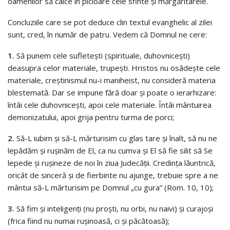
oamenilor să calce în picioare cele sfinte şi mărgăritarele.
Concluziile care se pot deduce clin textul evanghelic al zilei
sunt, cred, în număr de patru. Vedem că Domnul ne cere:
1.
Să punem cele sufleteşti (spirituale, duhovniceşti)
deasupra celor materiale, trupeşti. Hristos nu osâdeşte cele
materiale, creştinismul nu-i maniheist, nu consideră materia
blestemată. Dar se impune fără doar şi poate o ierarhizare:
întâi cele duhovniceşti, apoi cele materiale. Întâi mântuirea
demonizatului, apoi grija pentru turma de porci;
2.
Să-L iubim şi să-L mărturisim cu glas tare şi înalt, să nu ne
lepădăm şi ruşinăm de El, ca nu cumva şi El să fie silit să Se
lepede şi ruşineze de noi în ziua Judecăţii. Credinţa lăuntrică,
oricât de sinceră şi de fierbinte nu ajunge, trebuie spre a ne
mântui să-L mărturisim pe Domnul „cu gura” (Rom. 10, 10);
3.
Să fim şi inteligenţi (nu proşti, nu orbi, nu naivi) şi curajoşi
(frica fiind nu numai ruşinoasă, ci şi păcătoasă);