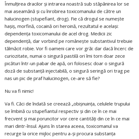
Înmulţirea dracilor şi intrarea noastră sub stăpânirea lor se
mai aseamănă şi cu înrobirea toxicomanului de către un
halucinogen (stupefiant, drog). Fie că drogul se numeşte
haşiş, morfină, cocaină ori heroină, rezultatul e acelaşi:
dependenţa toxicomanului de acel drog. Medicii zic
dependenţă, dar vorbind pe româneşte substantivul trebuie
tălmăcit robie. Vor fi oameni care vor grăi: dar dacă încerc de
curiozitate, numai o singură pastilă ori îmi torn doar zece
picături într-un pabar de apă, ori folosesc doar o singură
doză de substanţă injectabilă, o singură seringă ori trag pe
nas un pic de praf halucinogen, ce-are să fie?
Nu va fi nimic!
Va fi. Căci de îndată se creează „obişnuinţa, celulele trupului
se îmbină cu stupefiantul respectiv şi din ce în ce mai
frecvent şi mai poruncitor vor cere cantităţi din ce în ce mai
mari dintr-însul. Ajuns în starea aceea, toxicomanul va
recurge la orice mijloc pentru a-şi procura substanţa