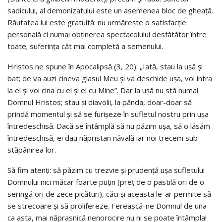
sadicului, al demonizatului este un asemenea bloc de gheaţă.
Răutatea lui este gratuită: nu urmăreşte o satisfacţie
personală ci numai obţinerea spectacolului desfătător între
toate; suferinţa cât mai completă a semenului.
Hristos ne spune în Apocalipsă (3, 20): „Iată, stau la uşă şi
bat; de va auzi cineva glasul Meu şi va deschide uşa, voi intra
la el şi voi cina cu el şi el cu Mine”. Dar la uşă nu stă numai
Domnul Hristos; stau şi diavolii, la pânda, doar-doar să
prindă momentul şi să se furişeze în sufletul nostru prin uşa
întredeschisă. Dacă se întâmplă să nu păzim uşa, să o lăsăm
întredeschisă, ei dau năpristan năvală iar noi trecem sub
stăpânirea lor.
Să fim atenţi: să păzim cu trezvie şi prudenţă uşa sufletului
Domnului nici măcar foarte puţin (preţ de o pastilă ori de o
seringă ori de zece picături), căci şi aceasta le-ar permite să
se strecoare şi să prolifereze. Ferească-ne Domnul de una
ca asta, mai năprasnică nenorocire nu ni se poate întâmpla!