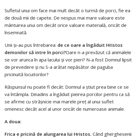
Sufletul unui om face mai mult decât o turmă de porci, fie ea
de două mii de capete. De nespus mai mare valoare este
mântuirea unui om decât orice valoare materială, oricât de
însemnată.
Unii şi-au pus întrebarea:
de ce oare a îngăduit Hristos
demonilor să intre în porci?
Oare n-a prevăzut că animalele
se vor arunca în apa lacului şi vor pieri? N-a fost Domnul lipsit
de prevedere şi nu S-a arătat nepăsător de paguba
pricinuită locuitorilor?
Răspunsul nu poate fi decât: Domnul a ştiut prea bine ce se
va întâmpla. Dinadins a îngăduit pieirea porcilor pentru ca să
se afirme cu străşnicie mai marele preţ al unui suflet
omenesc decât acel al unor oricât de numeroase animale.
A doua:
Frica e pricină de alungarea lui Hristos.
Când gherghesenii