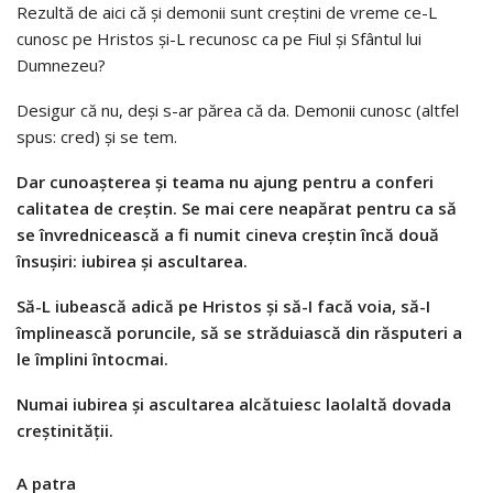
Rezultă de aici că şi demonii sunt creştini de vreme ce-L
cunosc pe Hristos şi-L recunosc ca pe Fiul şi Sfântul lui
Dumnezeu?
Desigur că nu, deşi s-ar părea că da. Demonii cunosc (altfel
spus: cred) şi se tem.
Dar cunoaşterea şi teama nu ajung pentru a conferi
calitatea de creştin. Se mai cere neapărat pentru ca să
se învrednicească a fi numit cineva creştin încă două
însuşiri: iubirea şi ascultarea.
Să-L iubească adică pe Hristos şi să-I facă voia, să-I
împlinească poruncile, să se străduiască din răsputeri a
le împlini întocmai.
Numai iubirea şi ascultarea alcătuiesc laolaltă dovada
creştinităţii.
A patra