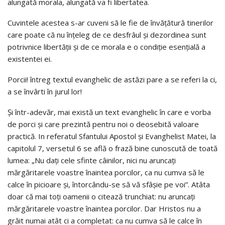
alungată morala, alungată va fi libertatea.
Cuvintele acestea s-ar cuveni să le fie de învăţătură tinerilor
care poate că nu înţeleg de ce desfrâul şi dezordinea sunt
potrivnice libertăţii şi de ce morala e o condiţie esenţială a
existentei ei.
Porcii! întreg textul evanghelic de astăzi pare a se referi la ci,
a se învârti în jurul lor!
Şi într-adevăr, mai există un text evanghelic în care e vorba
de porci şi care prezintă pentru noi o deosebită valoare
practică. In referatul Sfantului Apostol şi Evanghelist Matei, la
capitolul 7, versetul 6 se află o frază bine cunoscută de toată
lumea: „Nu daţi cele sfinte câinilor, nici nu aruncaţi
mărgăritarele voastre înaintea porcilor, ca nu cumva să le
calce în picioare şi, întorcându-se să vă sfâşie pe voi”. Atâta
doar că mai toţi oamenii o citează trunchiat: nu aruncaţi
mărgăritarele voastre înaintea porcilor. Dar Hristos nu a
grăit numai atât ci a completat: ca nu cumva să le calce în