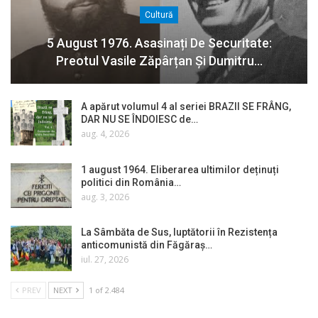
Cultură
5 August 1976. Asasinați De Securitate:
Preotul Vasile Zăpârțan Și Dumitru…
A apărut volumul 4 al seriei BRAZII SE FRÂNG,
DAR NU SE ÎNDOIESC de…
aug. 4, 2026
1 august 1964. Eliberarea ultimilor deținuți
politici din România…
aug. 3, 2026
La Sâmbăta de Sus, luptătorii în Rezistența
anticomunistă din Făgăraș…
iul. 27, 2026
PREV
NEXT
1 of 2.484