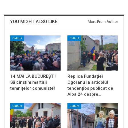
YOU MIGHT ALSO LIKE
More From Author
Cultură
Cultură
14 MAI LA BUCUREȘTI!
Replica Fundației
Să cinstim martirii
Ogoranu la articolul
temnițelor comuniste!
tendențios publicat de
Alba 24 despre…
Cultură
Cultură