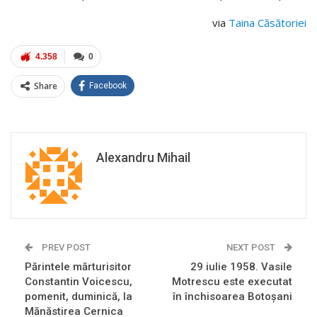
via
Taina Căsătoriei
4.358
0
Share
Facebook
Alexandru Mihail
PREV POST
NEXT POST
Părintele mărturisitor
29 iulie 1958. Vasile
Constantin Voicescu,
Motrescu este executat
pomenit, duminică, la
în închisoarea Botoșani
Mănăstirea Cernica