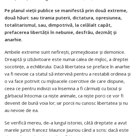
Pe planul vieţii publice se manifestă prin două extreme,
două hăuri: sau tirania puterii, dictatura, opresiunea,
totalitarismul, sau, dimpotrivă, la celălalt capăt,
prefacerea libertăţii în nebunie, desfrâu, dezmăţ şi
anarhie.
Ambele extreme sunt nefireşti, primejdioase şi demonice.
Dreaptă şi izbăvitoare este numai calea de mijloc, a dreptei
socotinţe, a echilibrului. Dacă libertatea se preface în anarhie
va fi nevoie ca statul să intervină pentru a restabili ordinea şi
o va face potrivit cu mijloacele coercitive de care dispune,
ceea ce pentru indivizi va însemna a fi cârmuiţi cu biciul şi
gârbaciul întocmai ca nişte animale, ca nişte porci ce vor fi
devenit de bună voia lor; iar porcii nu cunosc libertatea şi nu
au nevoie de ea.
Se verifică mereu, de-a lungul istoriei, câtă dreptate a avut
marele jurist francez Maurice Jauriou când a scris: dacă este