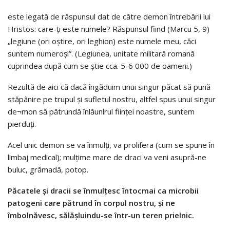
este legată de răspunsul dat de către demon întrebării lui
Hristos: care-ţi este numele? Răspunsul fiind (Marcu 5, 9)
„legiune (ori oştire, ori leghion) este numele meu, căci
suntem numeroşi”. (Legiunea, unitate militară romană
cuprindea după cum se ştie cca. 5-6 000 de oameni.)
Rezultă de aici că dacă îngăduim unui singur păcat să pună
stăpânire pe trupul şi sufletul nostru, altfel spus unui singur
de¬mon să pătrundă înlăunlrul fiinţei noastre, suntem
pierduţi.
Acel unic demon se va înmulţi, va prolifera (cum se spune în
limbaj medical); mulţime mare de draci va veni asupră-ne
buluc, grămadă, potop.
Păcatele şi dracii se înmulţesc întocmai ca microbii
patogeni care pătrund în corpul nostru, şi ne
îmbolnăvesc, sălăşluindu-se într-un teren prielnic.