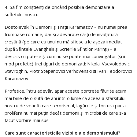
4.
Să fim conştienţi de oricând posibila demonizare a
sufletului nostru.
Dostoievski în Demonii şi Fraţii Karamazov – nu numai prea
frumoase romane, dar şi adevărate cărţi de învăţătură
creştină (pe care eu unul nu mă sfiesc a le aşeza imediat
după Sfintele Evanghelii şi Scrierile Sfinţilor Părinţi) – a
descris cu putere şi cum nu se poate mai convingător (şi în
mod profetic) trei tipuri de demonizati: Nikolai Vsevolodovici
Stavroghin, Piotr Stepanovici Verhovenski şi Ivan Feodorovici
Karamazov.
Profetice, întru adevăr, apar aceste portrete făurite acum
mai bine de o sută de ani într-o lume ca aceea a sfârşitului
nostru de veac în care terorismul, lagărele şi tortura par a
prolifera nu mai puţin decât demonii şi microbii de care s-a
făcut vorbire mai sus.
Care sunt caracteristicile vizibile ale demonismului?