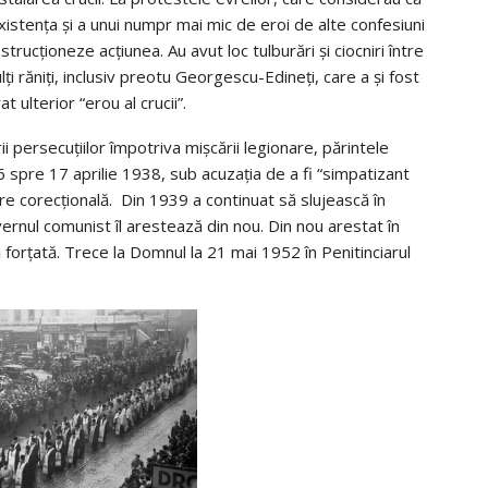
existența și a unui numpr mai mic de eroi de alte confesiuni
rucționeze acțiunea. Au avut loc tulburări și ciocniri între
lți răniți, inclusiv preotu Georgescu-Edineți, care a și fost
t ulterior “erou al crucii”.
rii persecuțiilor împotriva mișcării legionare, părintele
spre 17 aprilie 1938, sub acuzația de a fi “simpatizant
e corecțională. Din 1939 a continuat să slujească în
rnul comunist îl arestează din nou. Din nou arestat în
forțată. Trece la Domnul la 21 mai 1952 în Penitinciarul