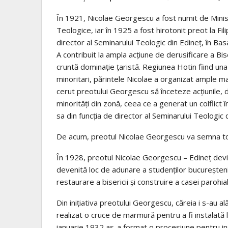
În 1921, Nicolae Georgescu a fost numit de Ministe
Teologice, iar în 1925 a fost hirotonit preot la F
director al Seminarului Teologic din Edineț, în Basa
A contribuit la ampla acțiune de derusificare a Bi
cruntă dominație țaristă. Regiunea Hotin fiind una p
minoritari, părintele Nicolae a organizat ample mani
cerut preotului Georgescu să înceteze acțiunile, d
minorități din zonă, ceea ce a generat un colflict î
sa din funcția de director al Seminarului Teologic 
De acum, preotul Nicolae Georgescu va semna to
În 1928, preotul Nicolae Georgescu – Edineț devin
devenită loc de adunare a studenților bucureșteni. 
restaurare a bisericii și construire a casei parohia
Din inițiativa preotului Georgescu, căreia i s-au al
realizat o cruce de marmură pentru a fi instalată
ianuarie 1932 as-a format o procesiune pentru ins