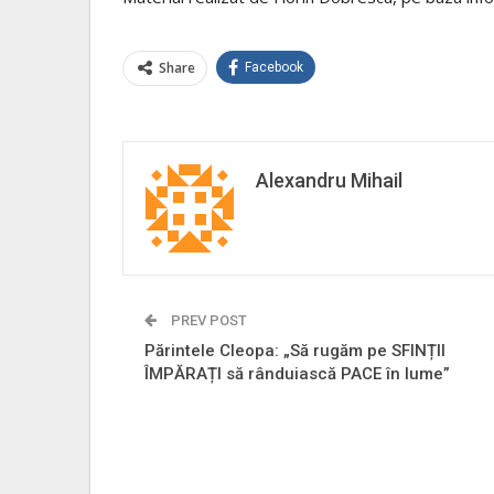
Share
Facebook
Alexandru Mihail
PREV POST
Părintele Cleopa: „Să rugăm pe SFINȚII
ÎMPĂRAȚI să rânduiască PACE în lume”