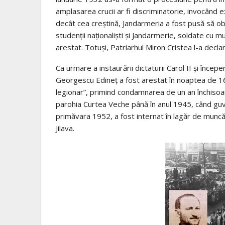
amplasarea crucii ar fi discriminatorie, invocând 
decât cea creștină, Jandarmeria a fost pusă să obst
studenții naționaliști și Jandarmerie, soldate cu mu
arestat. Totuși, Patriarhul Miron Cristea l-a declara
Ca urmare a instaurării dictaturii Carol II și începe
Georgescu Edineț a fost arestat în noaptea de 16 
legionar”, primind condamnarea de un an închisoar
parohia Curtea Veche până în anul 1945, când guve
primăvara 1952, a fost internat în lagăr de muncă 
Jilava.