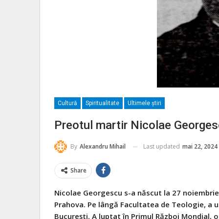
Cultură
Spiritualitate
Ultimele ştiri
Preotul martir Nicolae George
Last updated
mai 22, 2024
By
Alexandru Mihail
Share
Nicolae Georgescu s-a născut la 27 noiembrie 1
Prahova. Pe lângă Facultatea de Teologie, a urm
București. A luptat în Primul Război Mondial,