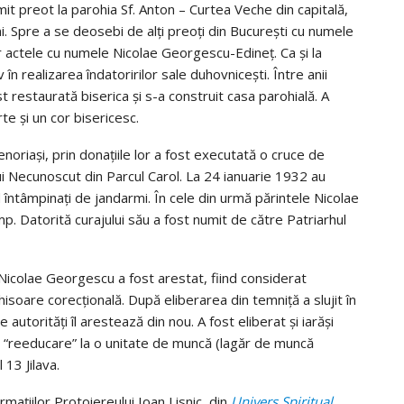
t preot la parohia Sf. Anton – Curtea Veche din capitală,
. Spre a se deosebi de alți preoți din București cu numele
 actele cu numele Nicolae Georgescu-Edineț. Ca și la
 în realizarea îndatoririlor sale duhovnicești. Între anii
restaurată biserica și s-a construit casa parohială. A
te și un cor bisericesc.
enoriași, prin donațiile lor a fost executată o cruce de
i Necunoscut din Parcul Carol. La 24 ianuarie 1932 au
 întâmpinați de jandarmi. În cele din urmă părintele Nicolae
mp. Datorită curajului său a fost numit de către Patriarhul
Nicolae Georgescu a fost arestat, fiind considerat
isoare corecțională. După eliberarea din temniță a slujit în
autorități îl arestează din nou. A fost eliberat și iarăși
re “reeducare” la o unitate de muncă (lagăr de muncă
13 Jilava.
mațiilor Protoiereului Ioan Lisnic, din
Univers Spiritual