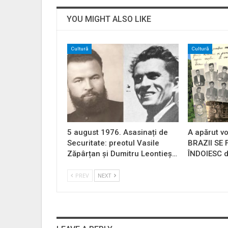
YOU MIGHT ALSO LIKE
Cultură
Cultură
5 august 1976. Asasinați de
A apărut vo
Securitate: preotul Vasile
BRAZII SE
Zăpârțan și Dumitru Leontieș…
ÎNDOIESC d
PREV
NEXT