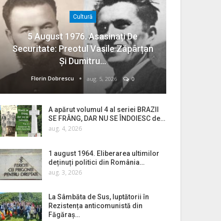
Cultură
5 August 1976. Asasinați De
Securitate: Preotul Vasile Zăpârțan
Și Dumitru…
Florin Dobrescu
aug. 5, 2026
0
A apărut volumul 4 al seriei BRAZII
SE FRÂNG, DAR NU SE ÎNDOIESC de…
aug. 4, 2026
1 august 1964. Eliberarea ultimilor
deținuți politici din România…
aug. 3, 2026
La Sâmbăta de Sus, luptătorii în
Rezistența anticomunistă din
Făgăraș…