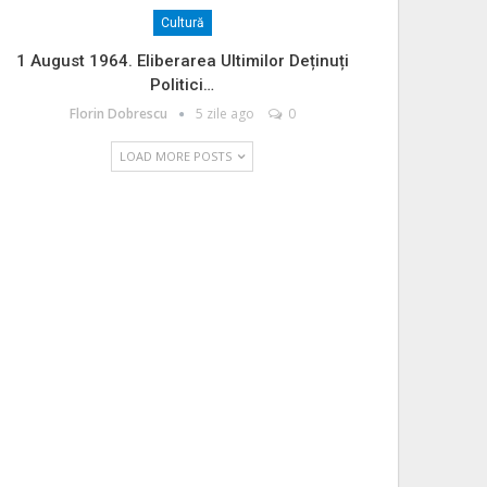
Cultură
1 August 1964. Eliberarea Ultimilor Deținuți
Politici…
Florin Dobrescu
5 zile ago
0
LOAD MORE POSTS