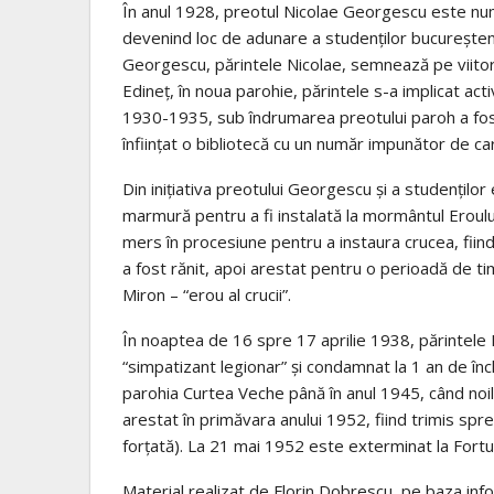
În anul 1928, preotul Nicolae Georgescu este numi
devenind loc de adunare a studenților bucureșteni
Georgescu, părintele Nicolae, semnează pe viitor
Edineț, în noua parohie, părintele s-a implicat activ
1930-1935, sub îndrumarea preotului paroh a fost 
înființat o bibliotecă cu un număr impunător de car
Din inițiativa preotului Georgescu și a studenților 
marmură pentru a fi instalată la mormântul Eroulu
mers în procesiune pentru a instaura crucea, fiind
a fost rănit, apoi arestat pentru o perioadă de ti
Miron – “erou al crucii”.
În noaptea de 16 spre 17 aprilie 1938, părintele 
“simpatizant legionar” și condamnat la 1 an de înch
parohia Curtea Veche până în anul 1945, când noile 
arestat în primăvara anului 1952, fiind trimis sp
forțată). La 21 mai 1952 este exterminat la Fortul 
Material realizat de Florin Dobrescu, pe baza infor