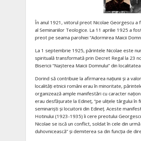
În anul 1921, viitorul preot Nicolae Georgescu a f
al Seminariilor Teologice. La 11 aprilie 1925 a fost
preot pe seama parohiei “Adormirea Maicii Domnulu
La 1 septembrie 1925, părintele Nicolae este numi
spirituală transformată prin Decret Regal la 23 n
Bisericii “Nașterea Maicii Domnului” din localitatea
Dorind să contribuie la afirmarea națiunii și a valo
localități etnicii români erau în minoritate, părin
organizează ample manifestări cu caracter naționa
erau desfășurate la Edineț, “pe ulițele târgului în 
seminariști și locuitorii din Edineț. Aceste manife
Hotinului (1923-1935) îi cere preotului Georgescu s
Nicolae se iscă un conflict, soldat în cele din urm
duhovnicească” și demiterea sa din funcția de dire