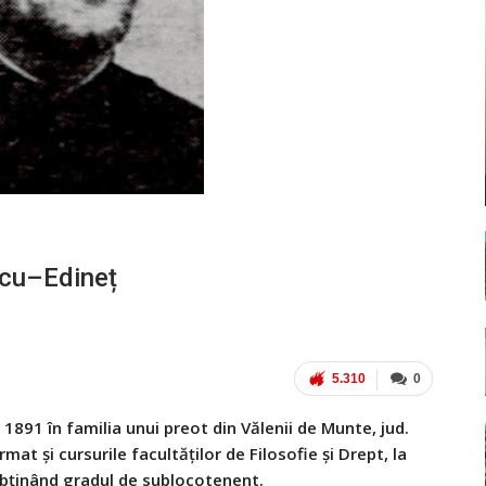
scu–Edineț
5.310
0
891 în familia unui preot din Vălenii de Munte, jud.
at și cursurile facultăților de Filosofie și Drept, la
 obținând gradul de sublocotenent.