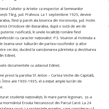
rul Cultelor și Artelor ca inspector al Seminariilor
ilipești Târg, jud. Prahova. La 1 septembrie 1925, devine
rabia, fiind și paroh ala biserica din Voronovița, jud. Hotin.
sericii Ortodoxe din Basarabia, după o sută de ani de
uternic rusificată, în unele localități românii fiind
festări cu caracter naționalist. P.S. Visarion al Hotinului a
e teama unor tulburări din partea rusofonilor și altor
ntre cei doi, ducând la sancționarea părintelui și destituirea
din Edineț.
ate documentele cu adaosul Edineț.
e preot la parohia Sf. Anton – Curtea Veche din Capitală,
Între anii 1930-1935, el a inițiat ample lucrări de
le.
ăturat studenții naționaliști, în mare parte legionari, șs-a
 la mormântul Eroului Necunoscut din Parcul Carol. La 24
talarea crucii. La protestele evreilor, care considerau că