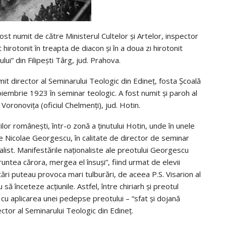
ost numit de către Ministerul Cultelor și Artelor, inspector
 hirotonit în treapta de diacon și în a doua zi hirotonit
i” din Filipești Târg, jud. Prahova.
t director al Seminarului Teologic din Edineț, fosta Școală
oiembrie 1923 în seminar teologic. A fost numit și paroh al
 Voronovița (oficiul Chelmenți), jud. Hotin.
rilor românești, într-o zonă a ținutului Hotin, unde în unele
tele Nicolae Georgescu, în calitate de director de seminar
list. Manifestările naționaliste ale preotului Georgescu
fruntea cărora, mergea el însuși”, fiind urmat de elevii
stări puteau provoca mari tulburări, de aceea P.S. Visarion al
ă înceteze acțiunile. Astfel, între chiriarh și preotul
ă cu aplicarea unei pedepse preotului – “sfat și dojană
ctor al Seminarului Teologic din Edineț.