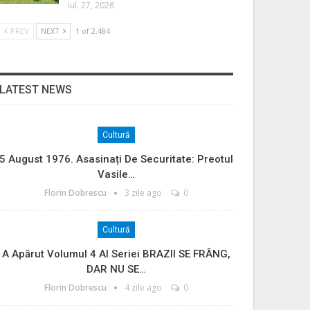
iul. 27, 2026
PREV
NEXT
1 of 2.484
LATEST NEWS
Cultură
5 August 1976. Asasinați De Securitate: Preotul
Vasile…
Florin Dobrescu
3 zile ago
0
Cultură
A Apărut Volumul 4 Al Seriei BRAZII SE FRÂNG,
DAR NU SE…
Florin Dobrescu
4 zile ago
0