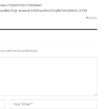
/video/7336301592137829664?
gFey8Mu75cJL-4cwIeoE3rff4YauVKm2VSq4N7oKQNFb41_lCYVk
Reply
ess will not be published.