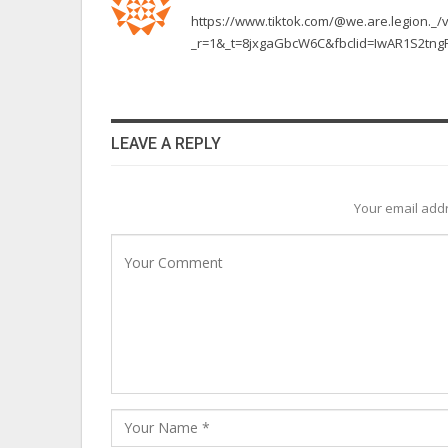
https://www.tiktok.com/@we.are.legion._
_r=1&_t=8jxgaGbcW6C&fbclid=IwAR1S2tn
LEAVE A REPLY
Your email addr