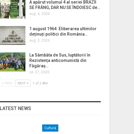
A apărut volumul 4 al seriei BRAZII
SE FRÂNG, DAR NU SE ÎNDOIESC de…
aug. 4, 2026
1 august 1964. Eliberarea ultimilor
deținuți politici din România…
aug. 3, 2026
La Sâmbăta de Sus, luptătorii în
Rezistența anticomunistă din
Făgăraș…
iul. 27, 2026
PREV
NEXT
1 of 2.484
LATEST NEWS
Cultură