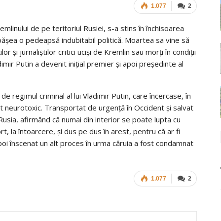
1.077
2
remlinului de pe teritoriul Rusiei, s-a stins în închisoarea
spășea o pedeapsă indubitabil politică. Moartea sa vine să
și jurnaliștilor critici uciși de Kremlin sau morți în condiții
dimir Putin a devenit inițial premier și apoi președinte al
cis de regimul criminal al lui Vladimir Putin, care încercase, în
t neurotoxic. Transportat de urgență în Occident și salvat
 Rusia, afirmând că numai din interior se poate lupta cu
t, la întoarcere, și dus pe dus în arest, pentru că ar fi
 apoi înscenat un alt proces în urma căruia a fost condamnat
1.077
2