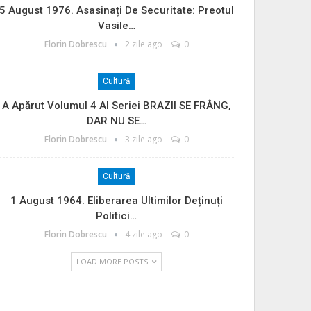
5 August 1976. Asasinați De Securitate: Preotul
Vasile…
Florin Dobrescu
2 zile ago
0
Cultură
A Apărut Volumul 4 Al Seriei BRAZII SE FRÂNG,
DAR NU SE…
Florin Dobrescu
3 zile ago
0
Cultură
1 August 1964. Eliberarea Ultimilor Deținuți
Politici…
Florin Dobrescu
4 zile ago
0
LOAD MORE POSTS