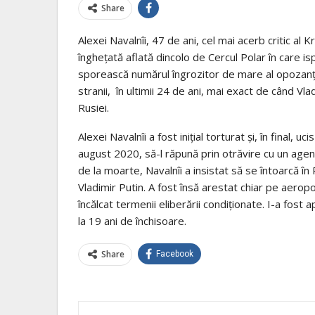
Share
Alexei Navalnîi, 47 de ani, cel mai acerb critic al K
înghețată aflată dincolo de Cercul Polar în care i
sporească numărul îngrozitor de mare al opozanților 
stranii, în ultimii 24 de ani, mai exact de când Vla
Rusiei.
Alexei Navalnîi a fost inițial torturat și, în final, u
august 2020, să-l răpună prin otrăvire cu un agen
de la moarte, Navalnîi a insistat să se întoarcă în
Vladimir Putin. A fost însă arestat chiar pe aeropor
încălcat termenii eliberării condiționate. I-a fost
la 19 ani de închisoare.
Share
Facebook