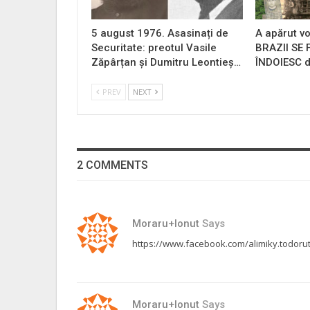
5 august 1976. Asasinați de
A apărut vo
Securitate: preotul Vasile
BRAZII SE
Zăpârțan și Dumitru Leontieș…
ÎNDOIESC d
PREV
NEXT
2 COMMENTS
Moraru+Ionut
Says
https://www.facebook.com/alimiky.todoru
Moraru+Ionut
Says