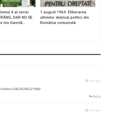
lumul 4 al seriei
1 august 1964. Eliberarea
 FRÂNG, DAR NU SE
ultimilor deținuți politici din
e Ion Gavrilă…
România comunistă
2 ani ago
t/videos/245242365221990/
Reply
2 ani ago