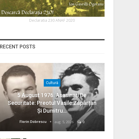
Declaratia 230 ANAF 2020
RECENT POSTS
Cultură
5 August 1976. Asasinați De
Securitate: Preotul Vasile Zăpârțan
Și Dumitru…
Florin Dobrescu
aug. 5, 2026
0