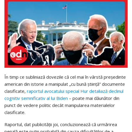
În timp ce subliniază dovezile că cel mai în vârstă președinte
american din istorie a manipulat „cu bună știință” documente
clasificate,
raportul avocatului special Hur detaliază declinul
cognitiv semnificativ al lui Biden
– poate mai dăunător din
punct de vedere politic decât manipularea materialelor
clasificate.
Raportul, dat publicității joi, concluzionează că urmărirea
penală este puțin probabilă din cauza dificultăților de a