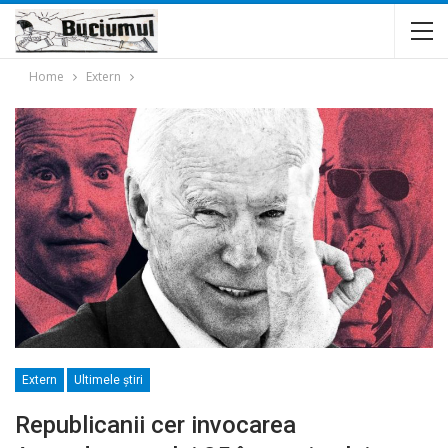
Home
Extern
Extern
Ultimele ştiri
Republicanii cer invocarea