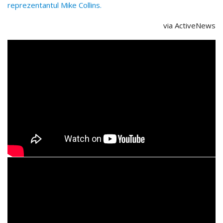
reprezentantul Mike Collins.
via ActiveNews