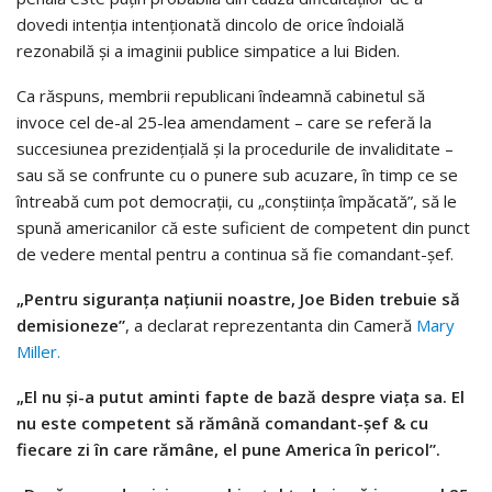
dovedi intenția intenționată dincolo de orice îndoială
rezonabilă și a imaginii publice simpatice a lui Biden.
Ca răspuns, membrii republicani îndeamnă cabinetul să
invoce cel de-al 25-lea amendament – care se referă la
succesiunea prezidențială și la procedurile de invaliditate –
sau să se confrunte cu o punere sub acuzare, în timp ce se
întreabă cum pot democrații, cu „conștiința împăcată”, să le
spună americanilor că este suficient de competent din punct
de vedere mental pentru a continua să fie comandant-șef.
„Pentru siguranța națiunii noastre, Joe Biden trebuie să
demisioneze”
, a declarat reprezentanta din Cameră
Mary
Miller.
„El nu și-a putut aminti fapte de bază despre viața sa. El
nu este competent să rămână comandant-șef & cu
fiecare zi în care rămâne, el pune America în pericol”.