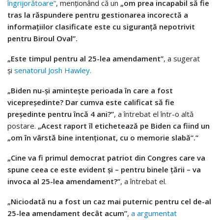
îngrijorătoare”
, menționând că un
„om prea incapabil să fie
tras la răspundere pentru gestionarea incorectă a
informațiilor clasificate este cu siguranță nepotrivit
pentru Biroul Oval”.
„Este timpul pentru al 25-lea amendament”
, a sugerat
și
senatorul Josh Hawley.
„Biden nu-și amintește perioada în care a fost
vicepreședinte? Dar cumva este calificat să fie
președinte pentru încă 4 ani?”
, a întrebat el într-o altă
postare.
„Acest raport îl etichetează pe Biden ca fiind un
„om în vârstă bine intenționat, cu o memorie slabă”.”
„Cine va fi primul democrat patriot din Congres care va
spune ceea ce este evident și – pentru binele țării – va
invoca al 25-lea amendament?”
, a întrebat el.
„Niciodată nu a fost un caz mai puternic pentru cel de-al
25-lea amendament decât acum”
,
a argumentat