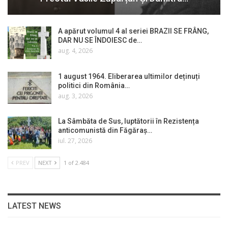
A apărut volumul 4 al seriei BRAZII SE FRÂNG,
DAR NU SE ÎNDOIESC de…
aug. 4, 2026
1 august 1964. Eliberarea ultimilor deținuți
politici din România…
aug. 3, 2026
La Sâmbăta de Sus, luptătorii în Rezistența
anticomunistă din Făgăraș…
iul. 27, 2026
PREV
NEXT
1 of 2.484
LATEST NEWS