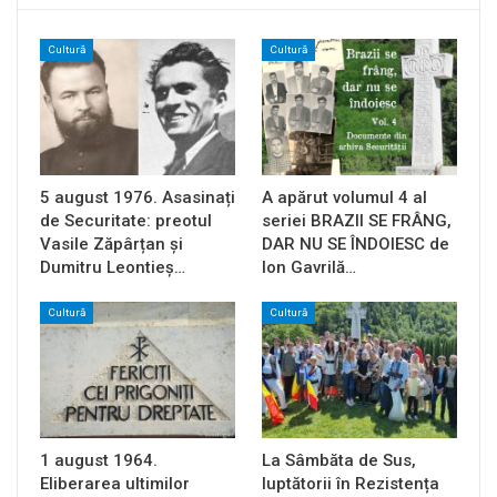
Cultură
Cultură
5 august 1976. Asasinați
A apărut volumul 4 al
de Securitate: preotul
seriei BRAZII SE FRÂNG,
Vasile Zăpârțan și
DAR NU SE ÎNDOIESC de
Dumitru Leontieș…
Ion Gavrilă…
Cultură
Cultură
1 august 1964.
La Sâmbăta de Sus,
Eliberarea ultimilor
luptătorii în Rezistența