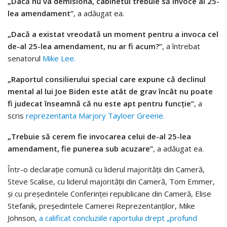
„Dacă nu va demisiona, cabinetul trebuie să invoce al 25-
lea amendament”
, a adăugat ea.
„Dacă a existat vreodată un moment pentru a invoca cel
de-al 25-lea amendament, nu ar fi acum?”
, a întrebat
senatorul
Mike Lee.
„Raportul consilierului special care expune că declinul
mental al lui Joe Biden este atât de grav încât nu poate
fi judecat înseamnă că nu este apt pentru funcție”
, a
scris
reprezentanta Marjory Tayloer Greene.
„Trebuie să cerem fie invocarea celui de-al 25-lea
amendament, fie punerea sub acuzare”
, a adăugat ea.
Într-o declarație comună cu liderul majorității din Cameră,
Steve Scalise, cu liderul majorității din Cameră, Tom Emmer,
și cu președintele Conferinței republicane din Cameră, Elise
Stefanik, președintele Camerei Reprezentanților, Mike
Johnson,
a calificat concluziile raportului drept „profund