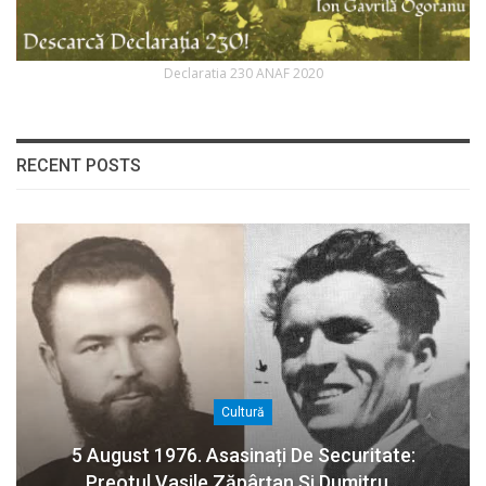
Declaratia 230 ANAF 2020
RECENT POSTS
Cultură
5 August 1976. Asasinați De Securitate:
Preotul Vasile Zăpârțan Și Dumitru…