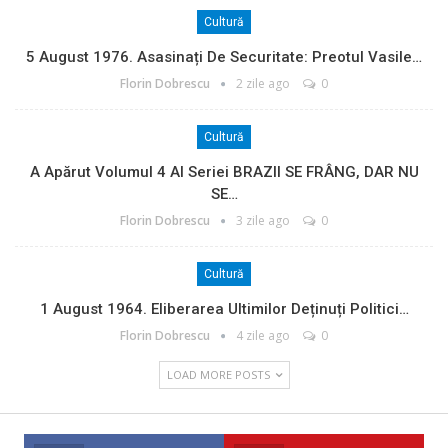
Cultură
5 August 1976. Asasinați De Securitate: Preotul Vasile…
Florin Dobrescu
2 zile ago
0
Cultură
A Apărut Volumul 4 Al Seriei BRAZII SE FRÂNG, DAR NU
SE…
Florin Dobrescu
3 zile ago
0
Cultură
1 August 1964. Eliberarea Ultimilor Deținuți Politici…
Florin Dobrescu
4 zile ago
0
LOAD MORE POSTS