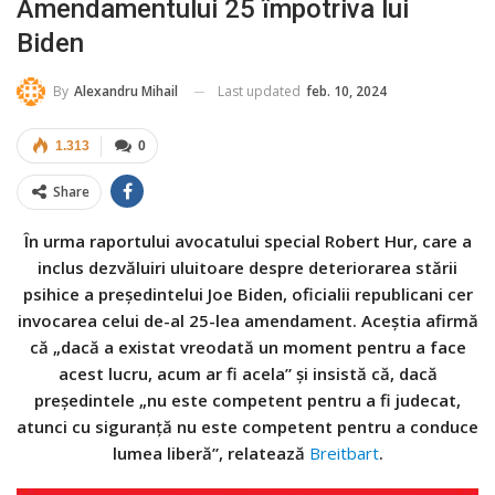
Amendamentului 25 împotriva lui
Biden
Last updated
feb. 10, 2024
By
Alexandru Mihail
1.313
0
Share
În urma raportului avocatului special Robert Hur, care a
inclus dezvăluiri uluitoare despre deteriorarea stării
psihice a președintelui Joe Biden, oficialii republicani cer
invocarea celui de-al 25-lea amendament. Aceștia afirmă
că „dacă a existat vreodată un moment pentru a face
acest lucru, acum ar fi acela” și insistă că, dacă
președintele „nu este competent pentru a fi judecat,
atunci cu siguranță nu este competent pentru a conduce
lumea liberă”, relatează
Breitbart
.