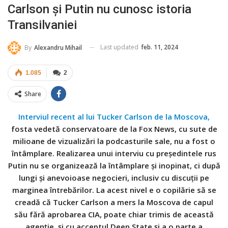
Carlson și Putin nu cunosc istoria
Transilvaniei
Last updated
feb. 11, 2024
By
Alexandru Mihail
1.085
2
Share
Interviul recent al lui Tucker Carlson de la Moscova,
fosta vedetă conservatoare de la Fox News, cu sute de
milioane de vizualizări la podcasturile sale, nu a fost o
întâmplare. Realizarea unui interviu cu președintele rus
Putin nu se organizează la întâmplare și inopinat, ci după
lungi și anevoioase negocieri, inclusiv cu discuții pe
marginea întrebărilor. La acest nivel e o copilărie să se
creadă că Tucker Carlson a mers la Moscova de capul
său fără aprobarea CIA, poate chiar trimis de această
agenție, și cu acceptul Deep State și a o parte a