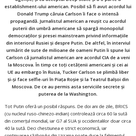
establishment-ului american. Posibil să fi avut acordul lui
Donald Trump căruia Carlson îi face o intensă
propagandă. Jurnalistul american a reușit cu acordul
puterii din umbră americane să spargă monopolul
democraților și presei mainstream privind informațiile
din interiorul Rusiei și despre Putin. De altfel, în interviul
urmărit de sute de milioane de oameni Putin îi spune lui
Carlson că jurnalistul american are acordul CIA de a veni
la Moscova. În timp ce toți cetățenii americani și cei ai
UE au embargo în Rusia, Tucker Carlson se plimbă liber
și-și face selfie-uri în Piața Roșie și la Teatrul Balșoi din
Moscova. De ce au permis asta serviciile secrete și
puterea de la Washington.
Tot Putin oferă un posibil răspuns. De doi ani de zile, BRICS
(cu nucleul ruso-chinezo-indian) controlează circa 60 la sută
din comerțul mondial, iar G7 al SUA și occidentalilor doar circa
40 la sută. Deci chestiunea e strict economică, iar
continuarea războiului din Ucraina poate duce la falimentul