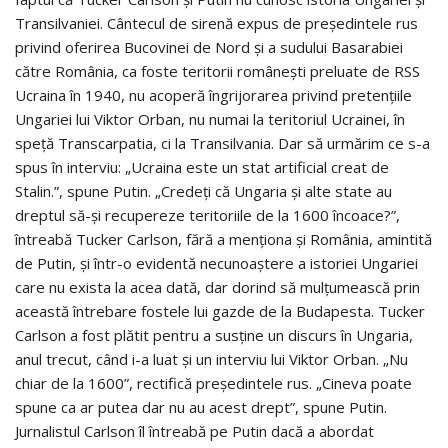
Transilvaniei. Cântecul de sirenă expus de președintele rus
privind oferirea Bucovinei de Nord și a sudului Basarabiei
către România, ca foste teritorii românești preluate de RSS
Ucraina în 1940, nu acoperă îngrijorarea privind pretențiile
Ungariei lui Viktor Orban, nu numai la teritoriul Ucrainei, în
speță Transcarpatia, ci la Transilvania. Dar să urmărim ce s-a
spus în interviu: „Ucraina este un stat artificial creat de
Stalin.”, spune Putin. „Credeți că Ungaria și alte state au
dreptul să-și recupereze teritoriile de la 1600 încoace?”,
întreabă Tucker Carlson, fără a menționa și România, amintită
de Putin, și într-o evidentă necunoaștere a istoriei Ungariei
care nu exista la acea dată, dar dorind să mulțumească prin
această întrebare fostele lui gazde de la Budapesta. Tucker
Carlson a fost plătit pentru a susține un discurs în Ungaria,
anul trecut, când i-a luat și un interviu lui Viktor Orban. „Nu
chiar de la 1600”, rectifică președintele rus. „Cineva poate
spune ca ar putea dar nu au acest drept”, spune Putin.
Jurnalistul Carlson îl întreabă pe Putin dacă a abordat