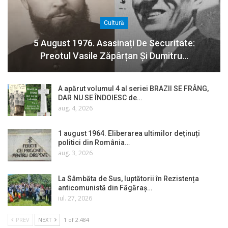
Cultură
5 August 1976. Asasinați De Securitate:
Preotul Vasile Zăpârțan Și Dumitru…
A apărut volumul 4 al seriei BRAZII SE FRÂNG,
DAR NU SE ÎNDOIESC de…
aug. 4, 2026
1 august 1964. Eliberarea ultimilor deținuți
politici din România…
aug. 3, 2026
La Sâmbăta de Sus, luptătorii în Rezistența
anticomunistă din Făgăraș…
iul. 27, 2026
PREV
NEXT
1 of 2.484