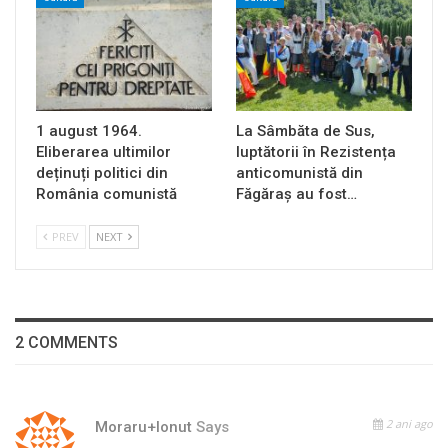
1 august 1964.
La Sâmbăta de Sus,
Eliberarea ultimilor
luptătorii în Rezistența
deținuți politici din
anticomunistă din
România comunistă
Făgăraș au fost…
PREV
NEXT
2 COMMENTS
2 ani ago
Moraru+Ionut
Says