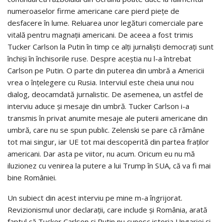
numeroaselor firme americane care pierd piețe de
desfacere în lume. Reluarea unor legături comerciale pare
vitală pentru magnații americani. De aceea a fost trimis
Tucker Carlson la Putin în timp ce alți jurnaliști democrați sunt
închiși în închisorile ruse. Despre aceștia nu l-a întrebat
Carlson pe Putin. O parte din puterea din umbră a Americii
vrea o înțelegere cu Rusia. Interviul este cheia unui nou
dialog, deocamdată jurnalistic. De asemenea, un astfel de
interviu aduce și mesaje din umbră. Tucker Carlson i-a
transmis în privat anumite mesaje ale puterii americane din
umbră, care nu se spun public. Zelenski se pare că rămâne
tot mai singur, iar UE tot mai descoperită din partea fraților
americani. Dar asta pe viitor, nu acum. Oricum eu nu mă
iluzionez cu venirea la putere a lui Trump în SUA, că va fi mai
bine României.
Un subiect din acest interviu pe mine m-a îngrijorat.
Revizionismul unor declarații, care include și România, arată
faptul că Tucker Carlson și Putin nu cunosc istoria Ungariei și