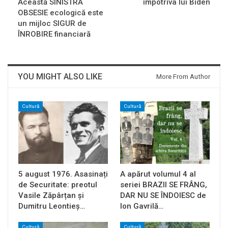
Această SINISTRĂ
împotriva lui Biden
OBSESIE ecologică este
un mijloc SIGUR de
ÎNROBIRE financiară
YOU MIGHT ALSO LIKE
More From Author
Cultură
Cultură
5 august 1976. Asasinați
A apărut volumul 4 al
de Securitate: preotul
seriei BRAZII SE FRÂNG,
Vasile Zăpârțan și
DAR NU SE ÎNDOIESC de
Dumitru Leontieș…
Ion Gavrilă…
Cultură
Cultură