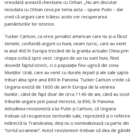
vreodată această chestiune cu Orban. „Nu am discutat
niciodata cu Orban ceva pe tema asta – spune Putin – dar
cred că ungurii care trăiesc acolo vor recuperarea
pamânturilor lor istorice.
Tucker Carlson, ca orice jurnalist american care nu și-a făcut
temele, confundă ungurii cu hunii, neam turcic, care au venit
la anul 400 în Europa trecând de la granița actualei China prin
stepa scitică spre vest. Ungurii de azi nu sunt huni, fiind
dovedit faptul istoric, ci o populație fino-ugrică din zona
Munților Urali, care au venit cu ducele Arpad și ale sale șapte
triburi abia spre anul 890 în Panonia. Tucker Carlson crede că
Ungaria există de 1600 de ani în Europa de la venirea
hunilor, când de fapt doar de circa 1140 de ani, când au sosit
triburile ungare prin pasul Vereste, la 890, în Panonia.
Atitudinea revizionistă a lui Putin și Carlson, că Ungaria
trebuie să recupereze teritoriile sale, reprezintă și o referire
indirectă la Transilvania, deși nu o nominalizează ca parte din
”tortul ucrainean”. Acest revizionism trebuie să dea de gândit