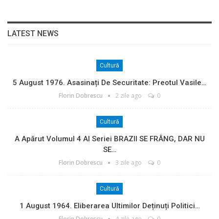
LATEST NEWS
Cultură
5 August 1976. Asasinați De Securitate: Preotul Vasile…
Florin Dobrescu
2 zile ago
0
Cultură
A Apărut Volumul 4 Al Seriei BRAZII SE FRÂNG, DAR NU
SE…
Florin Dobrescu
3 zile ago
0
Cultură
1 August 1964. Eliberarea Ultimilor Deținuți Politici…
Florin Dobrescu
4 zile ago
0