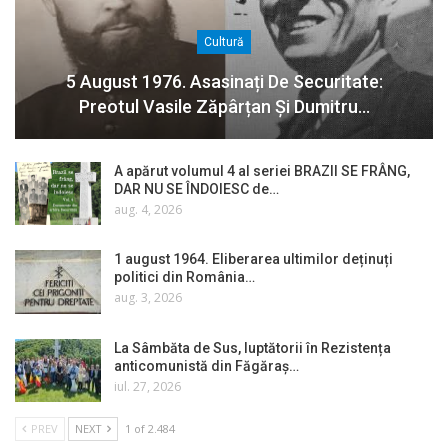
Cultură
5 August 1976. Asasinați De Securitate:
Preotul Vasile Zăpârțan Și Dumitru…
A apărut volumul 4 al seriei BRAZII SE FRÂNG,
DAR NU SE ÎNDOIESC de…
aug. 4, 2026
1 august 1964. Eliberarea ultimilor deținuți
politici din România…
aug. 3, 2026
La Sâmbăta de Sus, luptătorii în Rezistența
anticomunistă din Făgăraș…
iul. 27, 2026
PREV
NEXT
1 of 2.484