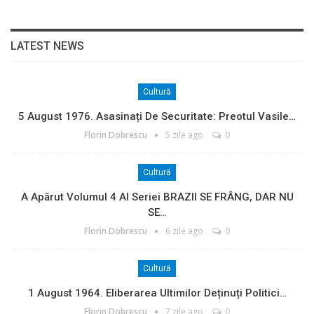
LATEST NEWS
Cultură
5 August 1976. Asasinați De Securitate: Preotul Vasile…
Florin Dobrescu
5 zile ago
0
Cultură
A Apărut Volumul 4 Al Seriei BRAZII SE FRÂNG, DAR NU
SE…
Florin Dobrescu
6 zile ago
0
Cultură
1 August 1964. Eliberarea Ultimilor Deținuți Politici…
Florin Dobrescu
7 zile ago
0