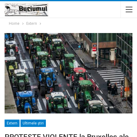
Home
Extern
Extern
Ultimele ştiri