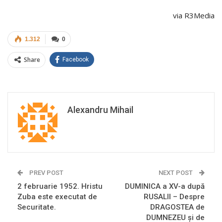
via R3Media
1.312
0
Share
Facebook
Alexandru Mihail
PREV POST
NEXT POST
2 februarie 1952. Hristu
DUMINICA a XV-a după
Zuba este executat de
RUSALII – Despre
Securitate.
DRAGOSTEA de
DUMNEZEU și de