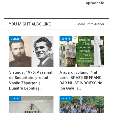
aproapele
YOU MIGHT ALSO LIKE
More From Author
Cultură
Cultură
5 august 1976. Asasinați
A apărut volumul 4 al
de Securitate: preotul
seriei BRAZII SE FRÂNG,
Vasile Zăpârțan și
DAR NU SE ÎNDOIESC de
Dumitru Leontieș…
Ion Gavrilă…
Cultură
Cultură