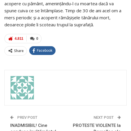
acopere cu pământ, ameninţându-l cu moartea dacă va
spune cuiva ce se întâmplase. Timp de 30 de ani acel om a
mers periodic şi a acoperit rămăşişele tânărului mort,
deoarece ploile îi scoteau trupul la suprafaţă.
4.811
0
Share
Facebook
PREV POST
NEXT POST
INADMISIBIL! Cine
PROTESTE VIOLENTE la