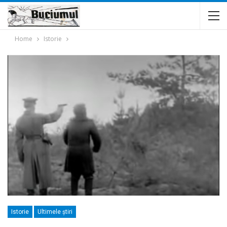
Home
Istorie
Istorie
Ultimele ştiri