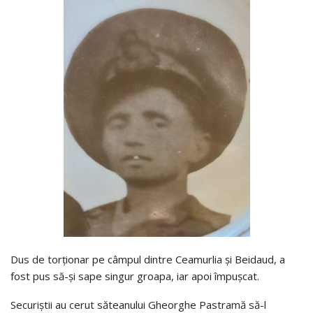
Dus de torţionar pe câmpul dintre Ceamurlia şi Beidaud, a
fost pus să-şi sape singur groapa, iar apoi împuşcat.
Securiştii au cerut săteanului Gheorghe Pastramă să-l