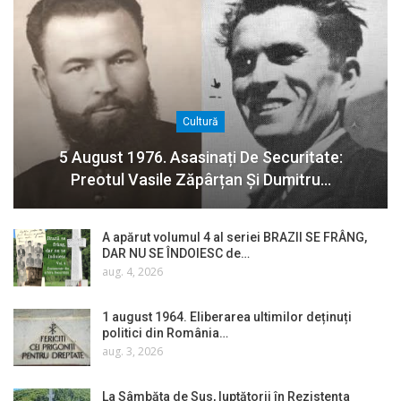
Cultură
5 August 1976. Asasinați De Securitate:
Preotul Vasile Zăpârțan Și Dumitru…
A apărut volumul 4 al seriei BRAZII SE FRÂNG,
DAR NU SE ÎNDOIESC de…
aug. 4, 2026
1 august 1964. Eliberarea ultimilor deținuți
politici din România…
aug. 3, 2026
La Sâmbăta de Sus, luptătorii în Rezistența