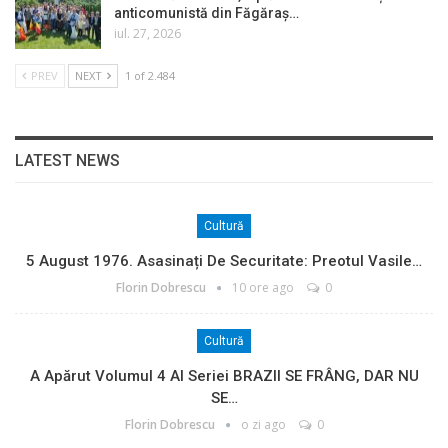
anticomunistă din Făgăraș…
iul. 27, 2026
PREV
NEXT
1 of 2.484
LATEST NEWS
Cultură
5 August 1976. Asasinați De Securitate: Preotul Vasile…
Florin Dobrescu
10 ore ago
0
Cultură
A Apărut Volumul 4 Al Seriei BRAZII SE FRÂNG, DAR NU
SE…
Florin Dobrescu
o zi ago
0