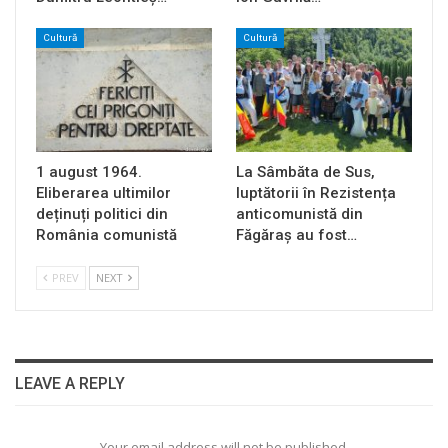
Cultură
Cultură
1 august 1964.
La Sâmbăta de Sus,
Eliberarea ultimilor
luptătorii în Rezistența
deținuți politici din
anticomunistă din
România comunistă
Făgăraș au fost…
PREV
NEXT
LEAVE A REPLY
Your email address will not be published.