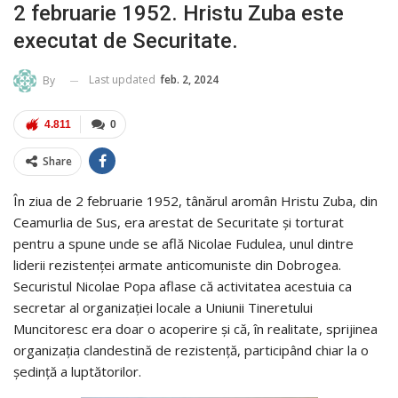
2 februarie 1952. Hristu Zuba este
executat de Securitate.
Last updated
feb. 2, 2024
By
4.811
0
Share
În ziua de 2 februarie 1952, tânărul aromân Hristu Zuba, din
Ceamurlia de Sus, era arestat de Securitate şi torturat
pentru a spune unde se află Nicolae Fudulea, unul dintre
liderii rezistenţei armate anticomuniste din Dobrogea.
Securistul Nicolae Popa aflase că activitatea acestuia ca
secretar al organizaţiei locale a Uniunii Tineretului
Muncitoresc era doar o acoperire și că, în realitate, sprijinea
organizaţia clandestină de rezistenţă, participând chiar la o
şedinţă a luptătorilor.