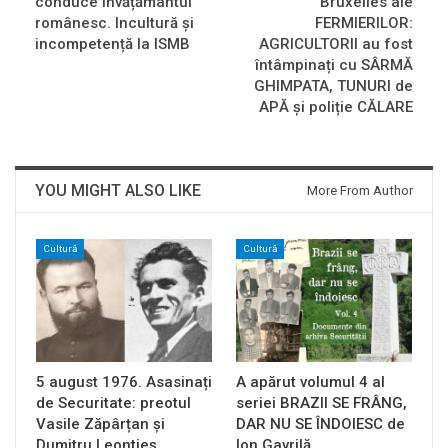
conduce învățământul
Bruxelles ale
românesc. Incultură și
FERMIERILOR:
incompetență la ISMB
AGRICULTORII au fost
întâmpinați cu SÂRMĂ
GHIMPATA, TUNURI de
APĂ și poliție CĂLARE
YOU MIGHT ALSO LIKE
More From Author
Cultură
Cultură
5 august 1976. Asasinați
A apărut volumul 4 al
de Securitate: preotul
seriei BRAZII SE FRÂNG,
Vasile Zăpârțan și
DAR NU SE ÎNDOIESC de
Dumitru Leontieș…
Ion Gavrilă…