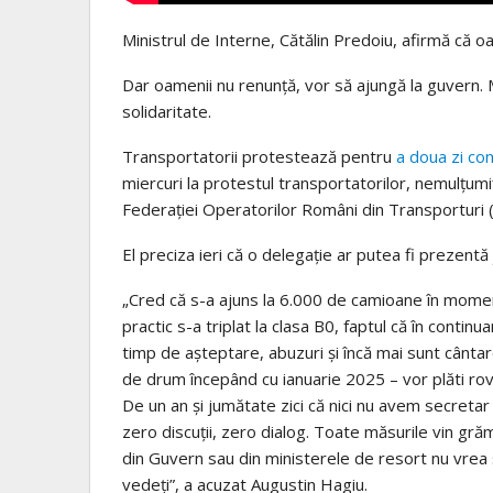
Ministrul de Interne, Cătălin Predoiu, afirmă că o
Dar oamenii nu renunță, vor să ajungă la guvern. M
solidaritate.
Transportatorii protestează pentru
a doua zi co
miercuri la protestul transportatorilor, nemulţumiţ
Federaţiei Operatorilor Români din Transporturi 
El preciza ieri că o delegație ar putea fi prezentă 
„Cred că s-a ajuns la 6.000 de camioane în momentu
practic s-a triplat la clasa B0, faptul că în conti
timp de aşteptare, abuzuri şi încă mai sunt cântare
de drum începând cu ianuarie 2025 – vor plăti rovi
De un an şi jumătate zici că nici nu avem secretar 
zero discuţii, zero dialog. Toate măsurile vin gr
din Guvern sau din ministerele de resort nu vrea 
vedeţi”, a acuzat Augustin Hagiu.