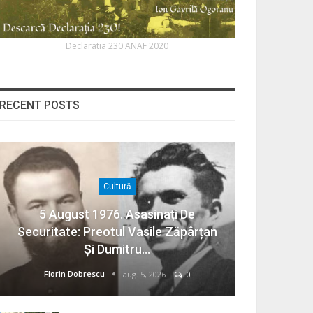
Declaratia 230 ANAF 2020
RECENT POSTS
Cultură
5 August 1976. Asasinați De
Securitate: Preotul Vasile Zăpârțan
Și Dumitru…
Florin Dobrescu
aug. 5, 2026
0