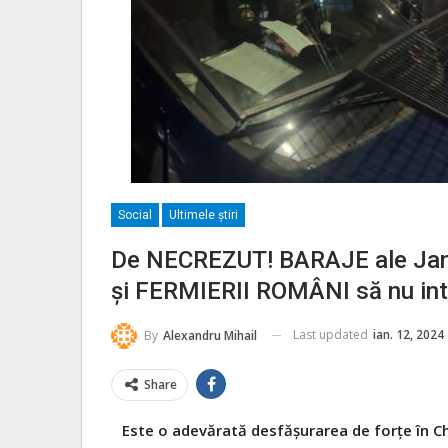
Social
Ultimele ştiri
De NECREZUT! BARAJE ale Janda
și FERMIERII ROMÂNI să nu in
Last updated
ian. 12, 2024
By
Alexandru Mihail
Share
Este o adevărată desfășurarea de forțe în Chi