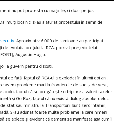
amenii nu pot protesta cu mașinile, ci doar pe jos.
ai mulți localnici s-au alăturat protestului în semn de
nsecutiv
. Aproximativ 6.000 de camioane au participat
i de evoluţia preţului la RCA, potrivit preşedintelui
(FORT), Augustin Hagiu.
joi la guvern pentru discuții.
l de faţă: faptul că RCA-ul a explodat în ultimii doi ani,
nuare avem probleme mari la frontierele de sud şi de vest,
 acolo, faptul că se pregăteşte o triplare a valorii taxelor
nietă şi Go Box, faptul că nu există dialog absolut deloc.
de stat sau ministru la Transporturi. Sunt zero întâlniri,
ămadă. S-au adunat foarte multe probleme la care nimeni
să se aplece şi evident că oamenii se manifestă aşa cum îi