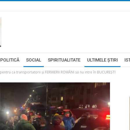
POLITICĂ
SOCIAL
SPIRITUALITATE
ULTIMELE ŞTIRI
IS
entru ca transportatorii și FERMIERII ROMÂNI să nu intre în BUCUREȘTI