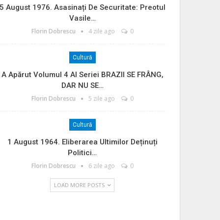
5 August 1976. Asasinați De Securitate: Preotul
Vasile…
Florin Dobrescu
4 zile ago
0
Cultură
A Apărut Volumul 4 Al Seriei BRAZII SE FRÂNG,
DAR NU SE…
Florin Dobrescu
5 zile ago
0
Cultură
1 August 1964. Eliberarea Ultimilor Deținuți
Politici…
Florin Dobrescu
6 zile ago
0
LOAD MORE POSTS