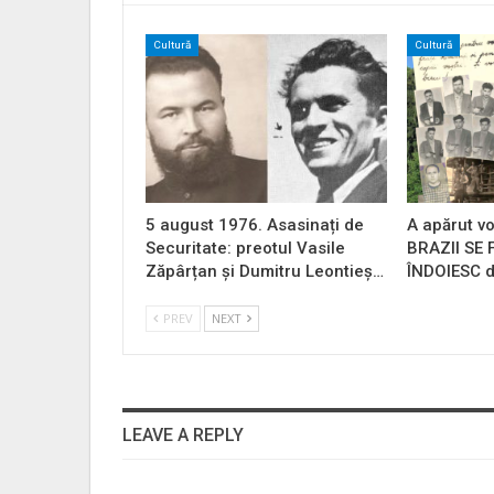
Cultură
Cultură
5 august 1976. Asasinați de
A apărut vo
Securitate: preotul Vasile
BRAZII SE
Zăpârțan și Dumitru Leontieș…
ÎNDOIESC d
PREV
NEXT
LEAVE A REPLY