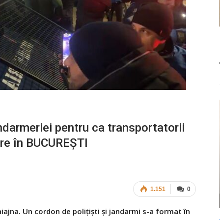
rmeriei pentru ca transportatorii
tre în BUCUREȘTI
1.151
0
ajna. Un cordon de polițiști și jandarmi s-a format în