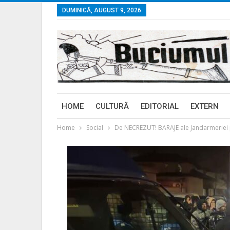
DUMINICĂ, AUGUST 9, 2026
HOME
CULTURĂ
EDITORIAL
EXTERN
Home
Social
De NECREZUT! BARAJE ale Jandarmeriei p