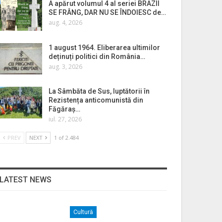
A apărut volumul 4 al seriei BRAZII
SE FRÂNG, DAR NU SE ÎNDOIESC de…
aug. 4, 2026
1 august 1964. Eliberarea ultimilor
deținuți politici din România…
aug. 3, 2026
La Sâmbăta de Sus, luptătorii în
Rezistența anticomunistă din
Făgăraș…
iul. 27, 2026
PREV
NEXT
1 of 2.484
LATEST NEWS
Cultură