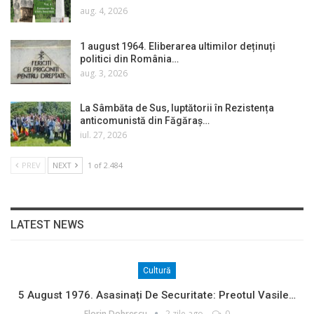
aug. 4, 2026
1 august 1964. Eliberarea ultimilor deținuți
politici din România…
aug. 3, 2026
La Sâmbăta de Sus, luptătorii în Rezistența
anticomunistă din Făgăraș…
iul. 27, 2026
PREV
NEXT
1 of 2.484
LATEST NEWS
Cultură
5 August 1976. Asasinați De Securitate: Preotul Vasile…
Florin Dobrescu
2 zile ago
0