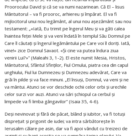
Proorocului David şi că se va numi nazarinean. Că El – lisus
Mântuitorul – va fi prooroc, arhiereu şi împărat. El va fi
mijlocitorul unui nou legământ, al unui nou aşezământ sau nou
testament: „«Iată, Eu trimit pe îngerul Meu şi va găti calea
înaintea feţei Mele şi va veni îndată în templul Său Domnul pe
Care îl căutaţi şi îngerul legământului pe Care voi îl doriţi. Iată,
vine!» zice Domnul Savaot. «Şi cine va putea îndura ziua
venirii Lui?»” (Maleahi 3, 1-2). El este numit Mesia, Hristos,
Mântuitorul, Sfântul Sfinţilor, Fiul Omului, piatra cea din capul
unghiului, Fiul lui Dumnezeu şi Dumnezeu adevărat, Care va
grăi în pilde şi va face minuni. „El însuşi, Domnul, va veni şi ne
va mântui. Atunci se vor deschide ochii celor orbi şi urechile
celor surzi vor auzi. Atunci va sări şchiopul ca cerbul şi
limpede va fi limba gângavilor” (Isaia 35, 4-6).
Deşi nevinovat și fără de păcat, blând şi iubitor, va fi totuşi
dispreţuit şi prigonit de iudei; va intra sărbătoreşte în
Ierusalim călare pe asin, dar va fi apoi vândut cu treizeci de
arginţi şi cu banii aceştia se va cumpăra ţarina olarului. Va