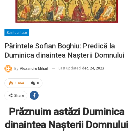
Spiritualitate
Părintele Sofian Boghiu: Predică la
Duminica dinaintea Naşterii Domnului
Last updated
dec. 24, 2023
By
Alexandru Mihail
1.464
0
Share
Prăznuim astăzi Duminica
dinaintea Naşterii Domnului