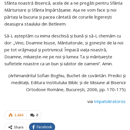
Sfânta noastră Biserică, acela de a ne pregăti pentru Sfânta
Mărturisire şi Sfânta împărtăşanie. Aşa ne vom face şi noi
părtaşi la bucuria şi pacea cântată de corurile îngereşti
deasupra staulului din Betleem.
Să-L aşteptăm cu inima deschisă şi bună şi să-L chemăm cu
dor: „Vino, Doamne lisuse, Mântuitorule, şi goneşte de la noi
pe tot vrăjmaşul şi potrivnicul. Împacă viaţa noastră,
Doamne, miluieşte-ne pe noi şi lumea Ta şi mântuieşte
sufletele noastre ca un bun şi iubitor de oameni”. Amin.
(Arhimandritul Sofian Boghiu, Buchet de cuvântări. Predici și
meditații, Editura Institutului Biblic și de Misiune al Bisericii
Ortodoxe Române, București, 2006, pp. 170-175)
via
Impatokratoros
1.464
0
Share
Facebook