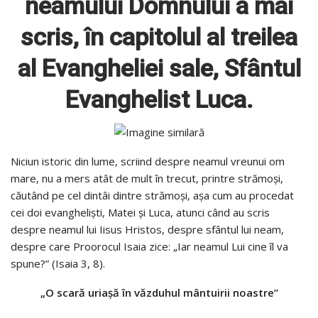
neamului Domnului a mai
scris, în capitolul al treilea
al Evangheliei sale, Sfântul
Evanghelist Luca.
Niciun istoric din lume, scriind despre neamul vreunui om
mare, nu a mers atât de mult în trecut, printre strămoşi,
căutând pe cel dintâi dintre strămoşi, aşa cum au procedat
cei doi evanghelişti, Matei şi Luca, atunci când au scris
despre neamul lui Iisus Hristos, despre sfântul lui neam,
despre care Proorocul Isaia zice: „Iar neamul Lui cine îl va
spune?” (Isaia 3, 8).
„O scară uriaşă în văzduhul mântuirii noastre”