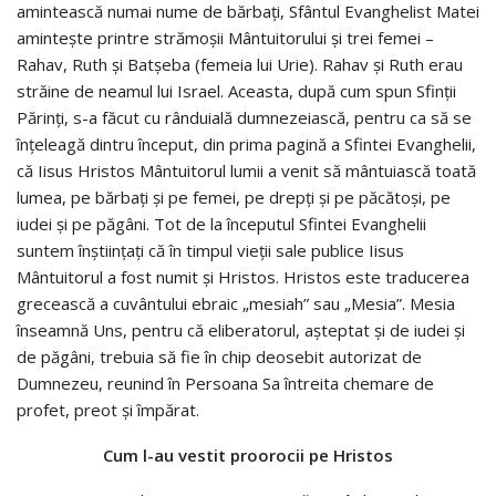
amintească numai nume de bărbaţi, Sfântul Evanghelist Matei
aminteşte printre strămoşii Mântuitorului şi trei femei –
Rahav, Ruth şi Batşeba (femeia lui Urie). Rahav şi Ruth erau
străine de neamul lui Israel. Aceasta, după cum spun Sfinţii
Părinţi, s-a făcut cu rânduială dumnezeiască, pentru ca să se
înţeleagă dintru început, din prima pagină a Sfintei Evanghelii,
că Iisus Hristos Mântuitorul lumii a venit să mântuiască toată
lumea, pe bărbaţi şi pe femei, pe drepţi şi pe păcătoşi, pe
iudei şi pe păgâni. Tot de la începutul Sfintei Evanghelii
suntem înştiinţaţi că în timpul vieţii sale publice Iisus
Mântuitorul a fost numit şi Hristos. Hristos este traducerea
grecească a cuvântului ebraic „mesiah” sau „Mesia”. Mesia
înseamnă Uns, pentru că eliberatorul, aşteptat şi de iudei şi
de păgâni, trebuia să fie în chip deosebit autorizat de
Dumnezeu, reunind în Persoana Sa întreita chemare de
profet, preot şi împărat.
Cum l-au vestit proorocii pe Hristos