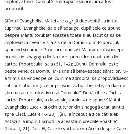
împlinit, atunci Domnul S-a întrupat aşa precum a fost
proorocit.
Sfântul Evanghelist Matei are o grijă deosebită ca în tot
cuprinsul Evangheliei sale să adauge, după cele ce spune
despre Mântuitorul: iar acestea toate s-au făcut ca să se
împlinească ceea ce s-a zis de la Domnul prin Proorocul,
spunând şi numele Proorocului, însuşi Mântuitorul îşi începe
predica în sinagoga din Nazaret prin citirea unui text din
cartea Proorocului Isaia (61, 1-2): „Duhul Domnului este
peste Mine, că Domnul M-a uns să binevestesc săracilor, M-
a trimis să vindec pe cei cu inima zdrobită, să propovăduiesc
robilor slobozire şi celor prinşi în război libertate; să dau de
ştire un an de milostivire al Domnului”. După citire a închis
cartea Proorocului, a dat-o slujitorului – ne spune Sfântul
Evanghelist Luca -, şi ochii tuturor din sinagogă erau aţintiţi
spre El (cf. Luca 4,16-20). „Şi El a început a zice către ei:
Astăzi s-a împlinit Scriptura aceasta în urechile voastre”
(Luca. 4, 21). Deci El, Care le vorbea, era Acela despre Care