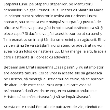
Stăpânul Lumii, pe Stăpânul stăpânilor, pe Mântuitorul
neamurilor? Va găsi Pruncul Iisus Hristos cu Sfânta lui Maică
un colţişor curat şi odihnitor în ieslea din Betleemul inimii
noastre, sau aceasta este mânjită şi surpată şi pustiită de
păcate şi El nu va putea găsi în noi locaşul cuviincios ca să-Şi
plece capul? Şi dacă nu va găsi acest locşor curat ca aurul şi
înmiresmat cu smirna şi tămâia smereniei şi a rugăciunii, El nu
va veni şi nu Se va sălăşlui în noi şi atunci cu adevărat nu vom
avea nici un folos de naşterea Lui. EI va merge Ia alţii, la aceia
care îl aşteaptă şi îl doresc cu adevărat.
Betleem sau Efrata înseamnă „casa pâinii”. Şi nu întâmplător
are această tâlcuire. Cel ce vrea în aceste zile să găsească
pe Hristos, să meargă la Betleemul cel tainic, să se apropie
de altar, unde este casa Pâinii vieţii. Cel care vrea să
prăznuiască după vrednicie Naşterea Mântuitorului Iisus
Hristos să se mărturisească şi să se împărtăşească.
Acesta este rostul Postului de patruzeci de zile, rânduit de