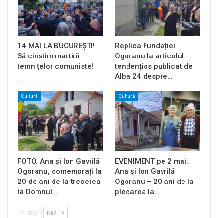
14 MAI LA BUCUREȘTI!
Replica Fundației
Să cinstim martirii
Ogoranu la articolul
temnițelor comuniste!
tendențios publicat de
Alba 24 despre…
Cultură
Cultură
FOTO. Ana și Ion Gavrilă
EVENIMENT pe 2 mai:
Ogoranu, comemorați la
Ana și Ion Gavrilă
20 de ani de la trecerea
Ogoranu – 20 ani de la
la Domnul.…
plecarea la…
PREV
NEXT