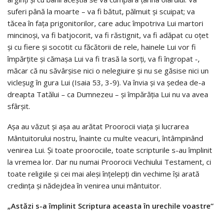
suferi până la moarte – va fi bătut, pălmuit şi scuipat; va
tăcea în faţa prigonitorilor, care aduc împotriva Lui martori
mincinoşi, va fi batjocorit, va fi răstignit, va fi adăpat cu oţet
şi cu fiere şi socotit cu făcătorii de rele, hainele Lui vor fi
împărţite şi cămaşa Lui va fi trasă la sorţi, va fi îngropat -,
măcar că nu săvârşise nici o nelegiuire şi nu se găsise nici un
vicleşug în gura Lui (Isaia 53, 3-9). Va învia şi va şedea de-a
dreapta Tatălui – ca Dumnezeu – şi împărăţia Lui nu va avea
sfârşit.
Aşa au văzut şi aşa au arătat Proorocii viaţa şi lucrarea
Mântuitorului nostru, înainte cu multe veacuri, întâmpinând
venirea Lui. Şi toate proorociile, toate scripturile s-au împlinit
la vremea lor. Dar nu numai Proorocii Vechiului Testament, ci
toate religiile şi cei mai aleşi înţelepţi din vechime îşi arată
credinţa şi nădejdea în venirea unui mântuitor.
„Astăzi s-a împlinit Scriptura aceasta în urechile voastre”