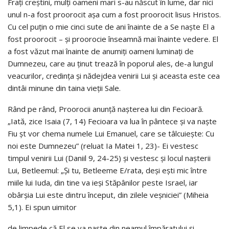
Fraţi creştini, mulţi oameni mari s-au născut în lume, dar nici
unul n-a fost proorocit aşa cum a fost proorocit lisus Hristos.
Cu cel puţin o mie cinci sute de ani înainte de a Se naşte El a
fost proorocit – şi proorocie înseamnă mai înainte vedere. El
a fost văzut mai înainte de anumiţi oameni luminaţi de
Dumnezeu, care au ţinut trează în poporul ales, de-a lungul
veacurilor, credinţa şi nădejdea venirii Lui şi aceasta este cea
dintâi minune din taina vieţii Sale.
Rând pe rând, Proorocii anunţă naşterea lui din Fecioară.
„Iată, zice Isaia (7, 14) Fecioara va lua în pântece şi va naşte
Fiu şt vor chema numele Lui Emanuel, care se tâlcuieşte: Cu
noi este Dumnezeu” (reluat Ia Matei 1, 23)- Ei vestesc
timpul venirii Lui (Daniil 9, 24-25) şi vestesc şi locul naşterii
Lui, Betleemul: „Şi tu, Betleeme E/rata, deşi eşti mic între
miile lui Iuda, din tine va ieşi Stăpânilor peste Israel, iar
obârşia Lui este dintru început, din zilele veşniciei” (Miheia
5,1). Ei spun uimitor
de limpede că El se va naşte din neamul împăratului şi