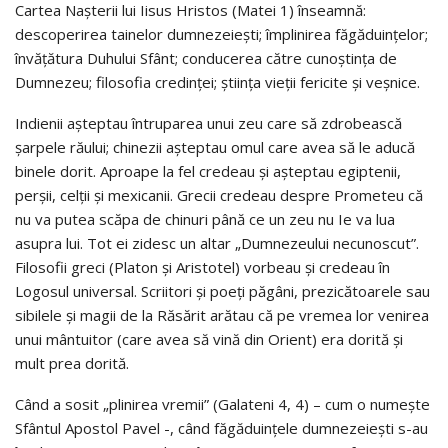
Cartea Naşterii lui Iisus Hristos (Matei 1) înseamnă:
descoperirea tainelor dumnezeieşti; împlinirea făgăduinţelor;
învăţătura Duhului Sfânt; conducerea către cunoştinţa de
Dumnezeu; filosofia credinţei; ştiinţa vieţii fericite şi veşnice.
Indienii aşteptau întruparea unui zeu care să zdrobească
şarpele răului; chinezii aşteptau omul care avea să le aducă
binele dorit. Aproape la fel credeau şi aşteptau egiptenii,
perşii, celţii şi mexicanii. Grecii credeau despre Prometeu că
nu va putea scăpa de chinuri până ce un zeu nu Ie va lua
asupra lui. Tot ei zidesc un altar „Dumnezeului necunoscut”.
Filosofii greci (Platon şi Aristotel) vorbeau şi credeau în
Logosul universal. Scriitori şi poeţi păgâni, prezicătoarele sau
sibilele şi magii de la Răsărit arătau că pe vremea lor venirea
unui mântuitor (care avea să vină din Orient) era dorită şi
mult prea dorită.
Când a sosit „plinirea vremii” (Galateni 4, 4) – cum o numeşte
Sfântul Apostol Pavel -, când făgăduinţele dumnezeieşti s-au