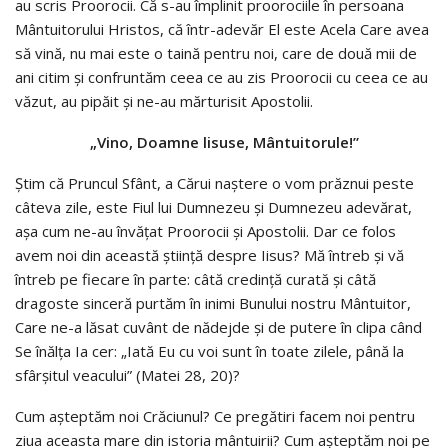
au scris Proorocii. Că s-au împlinit proorociile în persoana
Mântuitorului Hristos, că într-adevăr El este Acela Care avea
să vină, nu mai este o taină pentru noi, care de două mii de
ani citim şi confruntăm ceea ce au zis Proorocii cu ceea ce au
văzut, au pipăit şi ne-au mărturisit Apostolii.
„Vino, Doamne lisuse, Mântuitorule!”
Ştim că Pruncul Sfânt, a Cărui naştere o vom prăznui peste
câteva zile, este Fiul lui Dumnezeu şi Dumnezeu adevărat,
aşa cum ne-au învăţat Proorocii şi Apostolii. Dar ce folos
avem noi din această ştiinţă despre Iisus? Mă întreb şi vă
întreb pe fiecare în parte: câtă credinţă curată şi câtă
dragoste sinceră purtăm în inimi Bunului nostru Mântuitor,
Care ne-a lăsat cuvânt de nădejde şi de putere în clipa când
Se înălţa Ia cer: „Iată Eu cu voi sunt în toate zilele, până la
sfârşitul veacului” (Matei 28, 20)?
Cum aşteptăm noi Crăciunul? Ce pregătiri facem noi pentru
ziua aceasta mare din istoria mântuirii? Cum aşteptăm noi pe