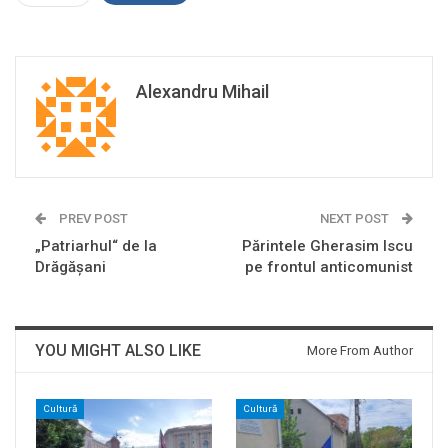
Alexandru Mihail
PREV POST
NEXT POST
„Patriarhul“ de la
Părintele Gherasim Iscu
Drăgăşani
pe frontul anticomunist
YOU MIGHT ALSO LIKE
More From Author
Cultură
Cultură