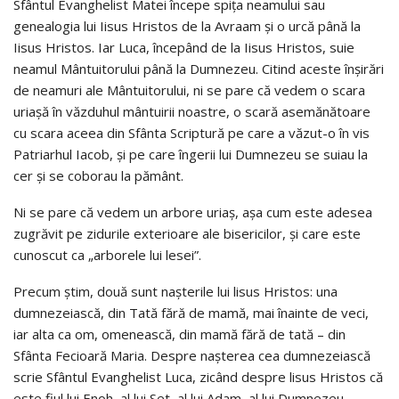
Sfântul Evanghelist Matei începe spiţa neamului sau
genealogia lui Iisus Hristos de la Avraam şi o urcă până la
Iisus Hristos. Iar Luca, începând de la Iisus Hristos, suie
neamul Mântuitorului până la Dumnezeu. Citind aceste înşirări
de neamuri ale Mântuitorului, ni se pare că vedem o scara
uriaşă în văzduhul mântuirii noastre, o scară asemănătoare
cu scara aceea din Sfânta Scriptură pe care a văzut-o în vis
Patriarhul Iacob, şi pe care îngerii lui Dumnezeu se suiau la
cer şi se coborau la pământ.
Ni se pare că vedem un arbore uriaş, aşa cum este adesea
zugrăvit pe zidurile exterioare ale bisericilor, şi care este
cunoscut ca „arborele lui lesei”.
Precum ştim, două sunt naşterile lui lisus Hristos: una
dumnezeiască, din Tată fără de mamă, mai înainte de veci,
iar alta ca om, omenească, din mamă fără de tată – din
Sfânta Fecioară Maria. Despre naşterea cea dumnezeiască
scrie Sfântul Evanghelist Luca, zicând despre lisus Hristos că
este fiul lui Enoh, al lui Set, al lui Adam, al lui Dumnezeu.