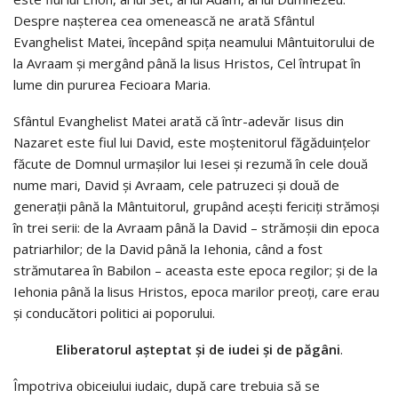
Despre naşterea cea omenească ne arată Sfântul
Evanghelist Matei, începând spiţa neamului Mântuitorului de
la Avraam şi mergând până la lisus Hristos, Cel întrupat în
lume din pururea Fecioara Maria.
Sfântul Evanghelist Matei arată că într-adevăr Iisus din
Nazaret este fiul lui David, este moştenitorul făgăduinţelor
făcute de Domnul urmaşilor lui Iesei şi rezumă în cele două
nume mari, David şi Avraam, cele patruzeci şi două de
generaţii până la Mântuitorul, grupând aceşti fericiţi strămoşi
în trei serii: de la Avraam până la David – strămoşii din epoca
patriarhilor; de la David până la Iehonia, când a fost
strămutarea în Babilon – aceasta este epoca regilor; şi de la
Iehonia până la lisus Hristos, epoca marilor preoţi, care erau
şi conducători politici ai poporului.
Eliberatorul aşteptat şi de iudei şi de păgâni
.
Împotriva obiceiului iudaic, după care trebuia să se