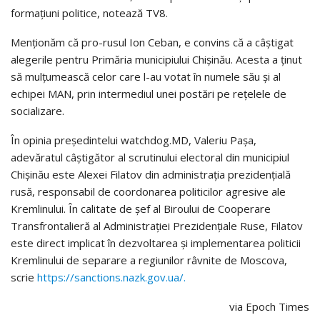
formaţiuni politice, notează TV8.
Menţionăm că pro-rusul Ion Ceban, e convins că a câştigat
alegerile pentru Primăria municipiului Chişinău. Acesta a ţinut
să mulţumească celor care l-au votat în numele său şi al
echipei MAN, prin intermediul unei postări pe reţelele de
socializare.
În opinia preşedintelui watchdog.MD, Valeriu Paşa,
adevăratul câştigător al scrutinului electoral din municipiul
Chişinău este Alexei Filatov din administraţia prezidenţială
rusă, responsabil de coordonarea politicilor agresive ale
Kremlinului. În calitate de şef al Biroului de Cooperare
Transfrontalieră al Administraţiei Prezidenţiale Ruse, Filatov
este direct implicat în dezvoltarea şi implementarea politicii
Kremlinului de separare a regiunilor râvnite de Moscova,
scrie
https://sanctions.nazk.gov.ua/.
via Epoch Times