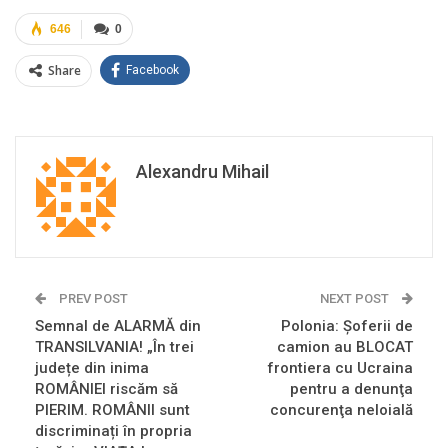
646
0
Share
Facebook
Alexandru Mihail
PREV POST
NEXT POST
Semnal de ALARMĂ din
Polonia: Şoferii de
TRANSILVANIA! „În trei
camion au BLOCAT
județe din inima
frontiera cu Ucraina
ROMÂNIEI riscăm să
pentru a denunţa
PIERIM. ROMÂNII sunt
concurenţa neloială
discriminați în propria