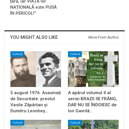
țară, iar VIAȚA lor
NAȚIONALĂ este PUSĂ
ÎN PERICOL!”
YOU MIGHT ALSO LIKE
More From Author
Cultură
Cultură
5 august 1976. Asasinați
A apărut volumul 4 al
de Securitate: preotul
seriei BRAZII SE FRÂNG,
Vasile Zăpârțan și
DAR NU SE ÎNDOIESC de
Dumitru Leontieș…
Ion Gavrilă…
Cultură
Cultură