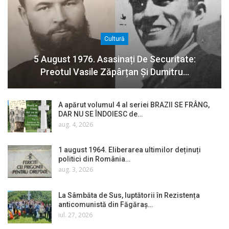
Cultură
5 August 1976. Asasinați De Securitate:
Preotul Vasile Zăpârțan Și Dumitru…
A apărut volumul 4 al seriei BRAZII SE FRÂNG,
DAR NU SE ÎNDOIESC de…
aug. 4, 2026
1 august 1964. Eliberarea ultimilor deținuți
politici din România…
aug. 3, 2026
La Sâmbăta de Sus, luptătorii în Rezistența
anticomunistă din Făgăraș…
iul. 27, 2026