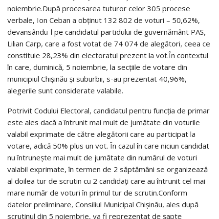
noiembrie.După procesarea tuturor celor 305 procese
verbale, Ion Ceban a obţinut 132 802 de voturi – 50,62%,
devansându-l pe candidatul partidului de guvernământ PAS,
Lilian Carp, care a fost votat de 74 074 de alegători, ceea ce
constituie 28,23% din electoratul prezent la vot.În contextul
în care, duminică, 5 noiembrie, la secţiile de votare din
municipiul Chişinău şi suburbii, s-au prezentat 40,96%,
alegerile sunt considerate valabile.
Potrivit Codului Electoral, candidatul pentru funcţia de primar
este ales dacă a întrunit mai mult de jumătate din voturile
valabil exprimate de către alegătorii care au participat la
votare, adică 50% plus un vot. În cazul în care niciun candidat
nu întruneşte mai mult de jumătate din numărul de voturi
valabil exprimate, în termen de 2 săptămâni se organizează
al doilea tur de scrutin cu 2 candidaţi care au întrunit cel mai
mare număr de voturi în primul tur de scrutin.Conform
datelor preliminare, Consiliul Municipal Chişinău, ales după
scrutinul din 5 noiembrie, va fi reprezentat de şapte