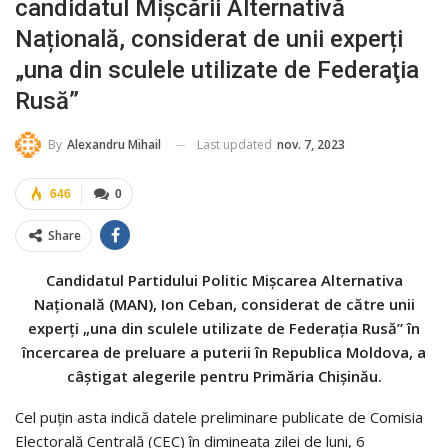
candidatul Mișcării Alternativă
Națională, considerat de unii experți
„una din sculele utilizate de Federaţia
Rusă”
Last updated
nov. 7, 2023
By
Alexandru Mihail
646
0
Share
Candidatul Partidului Politic Mişcarea Alternativa
Naţională (MAN), Ion Ceban, considerat de către unii
experţi „una din sculele utilizate de Federaţia Rusă” în
încercarea de preluare a puterii în Republica Moldova, a
câştigat alegerile pentru Primăria Chişinău.
Cel puţin asta indică datele preliminare publicate de Comisia
Electorală Centrală (CEC) în dimineaţa zilei de luni, 6