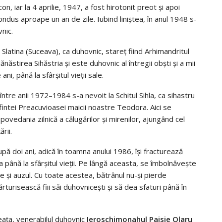
on, iar la 4 aprilie, 1947, a fost hirotonit preot şi apoi
ndus aproape un an de zile. Iubind liniştea, în anul 1948 s-
nic.
latina (Suceava), ca duhovnic, stareţ fiind Arhimandritul
năstirea Sihăstria şi este duhovnic al întregii obşti şi a mii
i, până la sfârşitul vieţii sale.
 între anii 1972–1984 s-a nevoit la Schitul Sihla, ca sihastru
fintei Preacuvioasei maicii noastre Teodora. Aici se
povedania zilnică a călugărilor şi mirenilor, ajungând cel
rii.
pă doi ani, adică în toamna anului 1986, îşi fracturează
 sa până la sfârşitul vieţii. Pe lângă aceasta, se îmbolnăveşte
te şi auzul. Cu toate acestea, bătrânul nu-şi pierde
turisească fiii săi duhovniceşti şi să dea sfaturi până în
aţa, venerabilul duhovnic
Ieroschimonahul Paisie Olaru