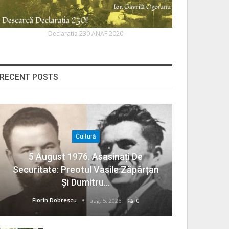
Declaratia 230 ANAF 2020
RECENT POSTS
Cultură
5 August 1976. Asasinați De
Securitate: Preotul Vasile Zăpârțan
Și Dumitru…
Florin Dobrescu
aug. 5, 2026
0