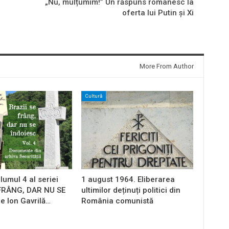
„Nu, mulțumim!” Un răspuns românesc la
oferta lui Putin și Xi
More From Author
Cultură
lumul 4 al seriei
1 august 1964. Eliberarea
 FRÂNG, DAR NU SE
ultimilor deținuți politici din
e Ion Gavrilă…
România comunistă