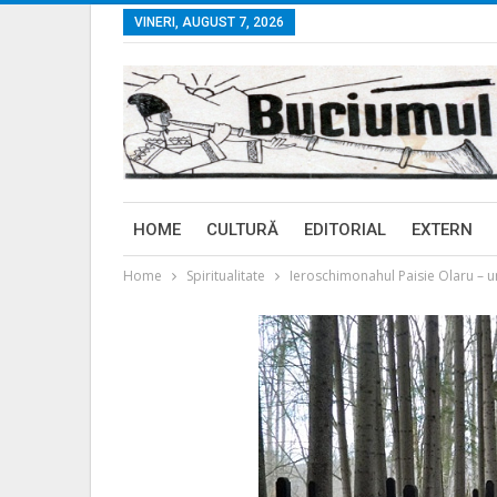
VINERI, AUGUST 7, 2026
HOME
CULTURĂ
EDITORIAL
EXTERN
Home
Spiritualitate
Ieroschimonahul Paisie Olaru –