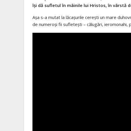
îşi dă sufletul în mâinile lui Hristos, în vârstă
Aşa s-a mutat la lăcaşurile cereşti un mare duhovn
de numeroşi fii sufleteşti – călugări, ieromonahi, pr