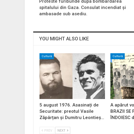
Proteste furibunde după bombardarea
spitalului din Gaza. Consulat incendiat și
ambasade sub asediu.
YOU MIGHT ALSO LIKE
Cultură
Cultură
5 august 1976. Asasinați de
A apărut vo
Securitate: preotul Vasile
BRAZII SE
Zăpârțan și Dumitru Leontieș…
ÎNDOIESC d
PREV
NEXT