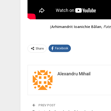
(
Arhimandrit Ioanichie Bălan
,
Pate
Share
Facebook
Alexandru Mihail
PREV POST