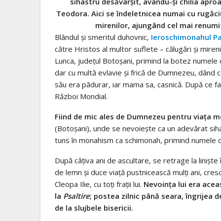
sihastru desăvârşit, avându-şi chilia apro
Teodora. Aici se îndeletnicea numai cu rugăciu
mirenilor, ajungând cel mai renumit 
Blândul şi smeritul duhovnic,
Ieroschimonahul Pa
către Hristos al multor suflete – călugări şi mireni
Lunca, judeţul Botoşani, primind la botez numele de
dar cu multă evlavie şi frică de Dumnezeu, dând ce
său era pădurar, iar mama sa, casnică. După ce fa
Război Mondial.
Fiind de mic ales de Dumnezeu pentru viaţa 
(Botoşani), unde se nevoieşte ca un adevărat sihas
tuns în monahism ca schimonah, primind numele d
După câţiva ani de ascultare, se retrage la linişte î
de lemn şi duce viaţă pustnicească mulţi ani, cresc
Cleopa Ilie, cu toţi fraţii lui.
Nevoinţa lui era aceas
la
Psaltire
; postea zilnic până seara, îngrijea d
de la slujbele bisericii.