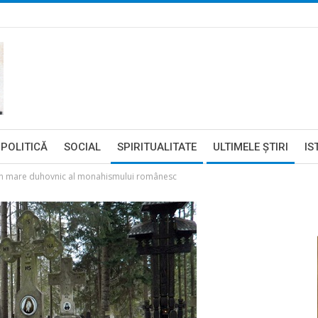
POLITICĂ
SOCIAL
SPIRITUALITATE
ULTIMELE ŞTIRI
IS
 un mare duhovnic al monahismului românesc