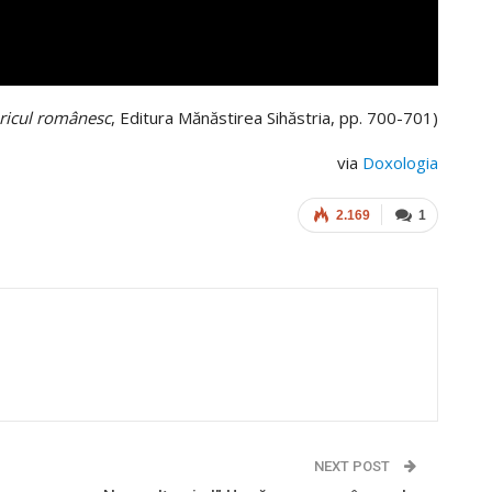
ricul românesc
, Editura Mănăstirea Sihăstria, pp. 700-701)
via
Doxologia
2.169
1
NEXT POST