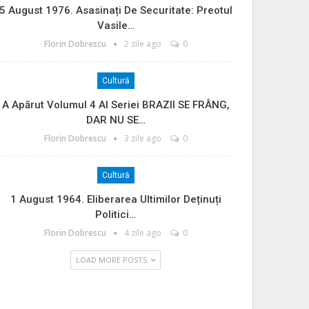
5 August 1976. Asasinați De Securitate: Preotul
Vasile…
Florin Dobrescu
2 zile ago
0
Cultură
A Apărut Volumul 4 Al Seriei BRAZII SE FRÂNG,
DAR NU SE…
Florin Dobrescu
3 zile ago
0
Cultură
1 August 1964. Eliberarea Ultimilor Deținuți
Politici…
Florin Dobrescu
4 zile ago
0
LOAD MORE POSTS