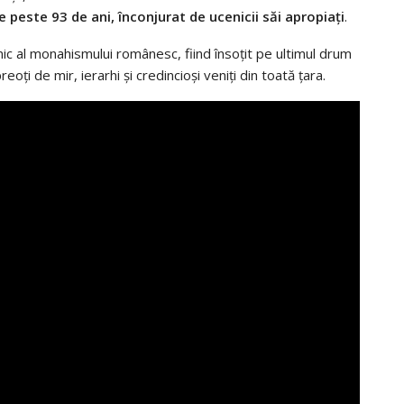
 de peste 93 de ani, înconjurat de ucenicii săi apropiaţi
.
ic al monahismului românesc, fiind însoţit pe ultimul drum
eoţi de mir, ierarhi şi credincioşi veniţi din toată ţara.