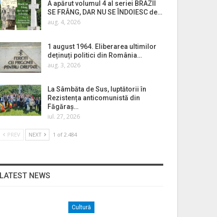
A apărut volumul 4 al seriei BRAZII
SE FRÂNG, DAR NU SE ÎNDOIESC de…
aug. 4, 2026
1 august 1964. Eliberarea ultimilor
deținuți politici din România…
aug. 3, 2026
La Sâmbăta de Sus, luptătorii în
Rezistența anticomunistă din
Făgăraș…
iul. 27, 2026
PREV
NEXT
1 of 2.484
LATEST NEWS
Cultură