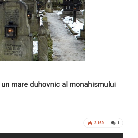
– un mare duhovnic al monahismului
2.169
1