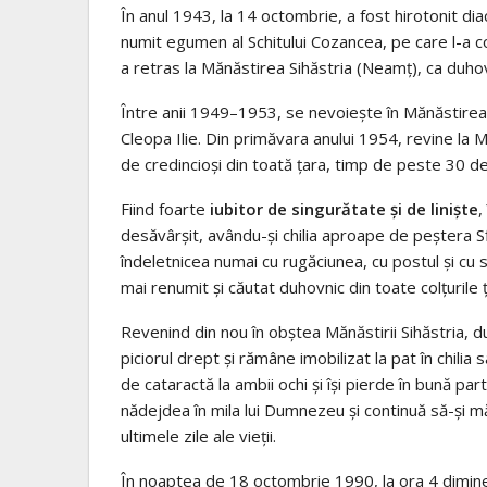
În anul 1943, la 14 octombrie, a fost hirotonit diac
numit egumen al Schitului Cozancea, pe care l-a co
a retras la Mănăstirea Sihăstria (Neamţ), ca duhov
Între anii 1949–1953, se nevoieşte în Mănăstirea S
Cleopa Ilie. Din primăvara anului 1954, revine la Mă
de credincioşi din toată ţara, timp de peste 30 de an
Fiind foarte
iubitor de singurătate şi de linişte
,
desăvârşit, avându-şi chilia aproape de peştera S
îndeletnicea numai cu rugăciunea, cu postul şi cu s
mai renumit şi căutat duhovnic din toate colţurile ţă
Revenind din nou în obştea Mănăstirii Sihăstria, du
piciorul drept şi rămâne imobilizat la pat în chilia
de cataractă la ambii ochi şi îşi pierde în bună par
nădejdea în mila lui Dumnezeu şi continuă să-şi măr
ultimele zile ale vieţii.
În noaptea de 18 octombrie 1990, la ora 4 dimine