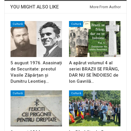
YOU MIGHT ALSO LIKE
More From Author
Cultură
Cultură
5 august 1976. Asasinați
A apărut volumul 4 al
de Securitate: preotul
seriei BRAZII SE FRÂNG,
Vasile Zăpârțan și
DAR NU SE ÎNDOIESC de
Dumitru Leontieș…
Ion Gavrilă…
Cultură
Cultură