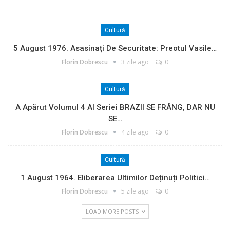
Cultură
5 August 1976. Asasinați De Securitate: Preotul Vasile…
Florin Dobrescu
3 zile ago
0
Cultură
A Apărut Volumul 4 Al Seriei BRAZII SE FRÂNG, DAR NU
SE…
Florin Dobrescu
4 zile ago
0
Cultură
1 August 1964. Eliberarea Ultimilor Deținuți Politici…
Florin Dobrescu
5 zile ago
0
LOAD MORE POSTS