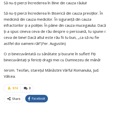
Să nu-ți pierzi încrederea în Bine din cauza răului!
Să nu-ți pierzi încrederea în Biserică din cauza preoților. În
medicină din cauza medicilor. În siguranță din cauza
infractorilor și a poliției. În pâine din cauza mucegaiului. Dacă
ți-a spus cineva ceva de rău despre o persoană, tu spune-i
ceva de bine! Dacă altul este rău fii tu bun, ,,ca să nu fie
astfel doi oameni răi!”(Fer. Augustin)
O zi binecuvântată cu sănătate și bucurie în suflet! Fiți
binecuvântați și fericiți dragii mei cu Dumnezeu de mână!
Ierom. Teofan, starețul Mănăstirii Vârful Romanului, Jud.
Vâlcea.
974
0
Share
Facebook