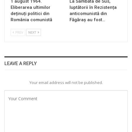
1 august 1964.
La Sâmbăta de Sus,
Eliberarea ultimilor
luptătorii în Rezistența
deținuți politici din
anticomunistă din
România comunistă
Făgăraș au fost…
PREV
NEXT
LEAVE A REPLY
Your email address will not be published.