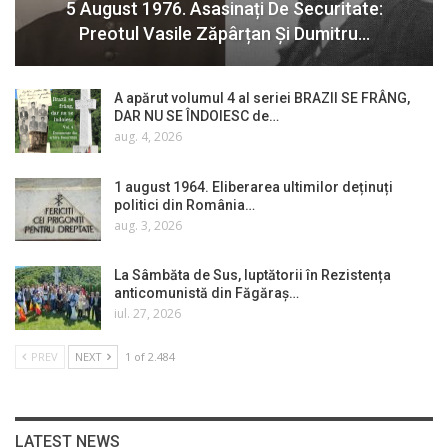
5 August 1976. Asasinați De Securitate:
Preotul Vasile Zăpârțan Și Dumitru…
A apărut volumul 4 al seriei BRAZII SE FRÂNG,
DAR NU SE ÎNDOIESC de…
aug. 4, 2026
1 august 1964. Eliberarea ultimilor deținuți
politici din România…
aug. 3, 2026
La Sâmbăta de Sus, luptătorii în Rezistența
anticomunistă din Făgăraș…
iul. 27, 2026
PREV
NEXT
1 of 2.484
LATEST NEWS