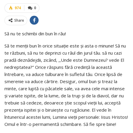
974
0
Share
Să nu te schimbi din bun în rău!
Să te menții bun în orice situație este și asta o minune! Să nu
te răzbuni, să nu te deprinzi cu răul din jurul tău. să nu cazi
pradă deznădejdii, zicând, ,,Unde este Dumnezeu? vede El
nedreptatea?” Orice răspuns fără credință la această
întrebare, va aduce tulburare în sufletul tău. Orice lipsă de
smerenie va aduce cârtire. Desigur, omul bun și treaz la
minte, care luptă cu păcatele sale, va avea cele mai intense
și variate ispite, de la lume, de la trup și de la diavol, dar nu
trebuie să cedeze, deoarece știe scopul vieții lui, acceptă
prezența ispitei și o biruiește cu rugăciune. El vede în
întunericul acestei lumi, Lumina vieții personale: Iisus Hristos!
Omul e într-o permamentă schimbare. Să fie spre bine!