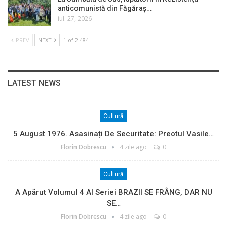
anticomunistă din Făgăraș…
iul. 27, 2026
PREV
NEXT
1 of 2.484
LATEST NEWS
Cultură
5 August 1976. Asasinați De Securitate: Preotul Vasile…
Florin Dobrescu
4 zile ago
0
Cultură
A Apărut Volumul 4 Al Seriei BRAZII SE FRÂNG, DAR NU
SE…
Florin Dobrescu
4 zile ago
0