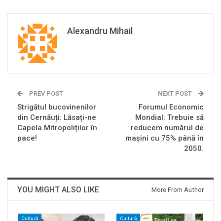
Alexandru Mihail
PREV POST
NEXT POST
Strigătul bucovinenilor
Forumul Economic
din Cernăuți: Lăsați-ne
Mondial: Trebuie să
Capela Mitropoliților în
reducem numărul de
pace!
mașini cu 75% până în
2050.
YOU MIGHT ALSO LIKE
More From Author
Cultură
Cultură