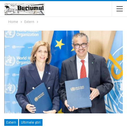
Home
Extern
Extern
Ultimele ştiri