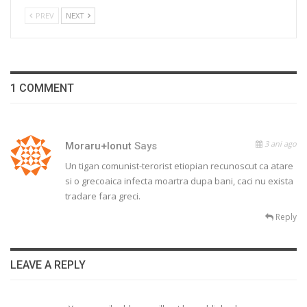
PREV
NEXT
1 COMMENT
3 ani ago
Moraru+Ionut
Says
Un tigan comunist-terorist etiopian recunoscut ca atare
si o grecoaica infecta moartra dupa bani, caci nu exista
tradare fara greci.
Reply
LEAVE A REPLY