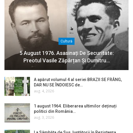
Cultură
5 August 1976. Asasinați De Securitate:
Preotul Vasile Zăpârțan Și Dumitru…
A apărut volumul 4 al seriei BRAZII SE FRÂNG,
DAR NU SE ÎNDOIESC de…
aug. 4, 2026
1 august 1964. Eliberarea ultimilor deținuți
politici din România…
aug. 3, 2026
La Sâmbăta de Sus, luptătorii în Rezistența