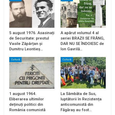
5 august 1976. Asasinați
A apărut volumul 4 al
de Securitate: preotul
seriei BRAZII SE FRÂNG,
Vasile Zăpârțan și
DAR NU SE ÎNDOIESC de
Dumitru Leontieș…
Ion Gavrilă…
Cultură
Cultură
1 august 1964.
La Sâmbăta de Sus,
Eliberarea ultimilor
luptătorii în Rezistența
deținuți politici din
anticomunistă din
România comunistă
Făgăraș au fost…