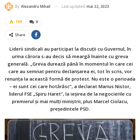
Last updated
mai 22, 2023
By
Alexandru Mihail
769
0
Share
Liderii sindicali au participat la discuții cu Guvernul, în
urma cărora s-au decis să meargă înainte cu greva
generală. „Greva durează până în momentul în care cei
care au semnat pentru declanșarea ei, tot în scris, vor
renunța la această formă de protest. Nu este o perioada
– ei sunt cei care hotărăsc”, a declarat Marius Nistor,
liderul FSE „Spiru Haret”, la ieșirea de la negocierile cu
premierul și mai mulți miniștrii, plus Marcel Ciolacu,
președintele PSD.