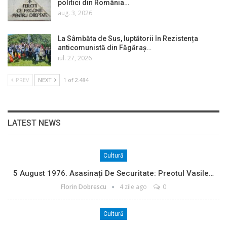
politici din România…
aug. 3, 2026
La Sâmbăta de Sus, luptătorii în Rezistența
anticomunistă din Făgăraș…
iul. 27, 2026
PREV
NEXT
1 of 2.484
LATEST NEWS
Cultură
5 August 1976. Asasinați De Securitate: Preotul Vasile…
Florin Dobrescu
4 zile ago
0
Cultură