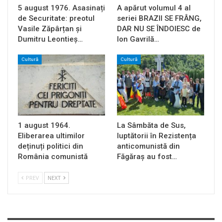
5 august 1976. Asasinați
A apărut volumul 4 al
de Securitate: preotul
seriei BRAZII SE FRÂNG,
Vasile Zăpârțan și
DAR NU SE ÎNDOIESC de
Dumitru Leontieș…
Ion Gavrilă…
Cultură
Cultură
1 august 1964.
La Sâmbăta de Sus,
Eliberarea ultimilor
luptătorii în Rezistența
deținuți politici din
anticomunistă din
România comunistă
Făgăraș au fost…
PREV
NEXT