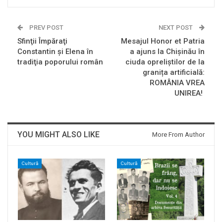
PREV POST
NEXT POST
Sfinţii Împăraţi
Mesajul Honor et Patria
Constantin şi Elena în
a ajuns la Chișinău în
tradiţia poporului român
ciuda opreliștilor de la
granița artificială:
ROMÂNIA VREA
UNIREA!
YOU MIGHT ALSO LIKE
More From Author
Cultură
Cultură