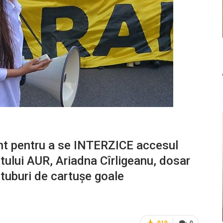
nt pentru a se INTERZICE accesul
retului AUR, Ariadna Cîrligeanu, dosar
 tuburi de cartușe goale
919
0