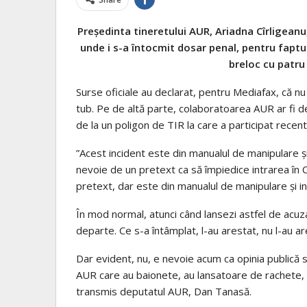
Președinta tineretului AUR, Ariadna Cîrligeanu, 
unde i s-a întocmit dosar penal, pentru faptul
breloc cu patru
Surse oficiale au declarat, pentru Mediafax, că nu
tub. Pe de altă parte, colaboratoarea AUR ar fi de
de la un poligon de TIR la care a participat recent
”Acest incident este din manualul de manipulare și
nevoie de un pretext ca să împiedice intrarea în 
pretext, dar este din manualul de manipulare și in
În mod normal, atunci când lansezi astfel de acuzaț
departe. Ce s-a întâmplat, l-au arestat, nu l-au a
Dar evident, nu, e nevoie acum ca opinia publică să
AUR care au baionete, au lansatoare de rachete, o 
transmis deputatul AUR, Dan Tanasă.