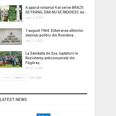
A apărut volumul 4 al seriei BRAZII
SE FRÂNG, DAR NU SE ÎNDOIESC de…
aug. 4, 2026
1 august 1964. Eliberarea ultimilor
deținuți politici din România…
aug. 3, 2026
La Sâmbăta de Sus, luptătorii în
Rezistența anticomunistă din
Făgăraș…
iul. 27, 2026
PREV
NEXT
1 of 2.484
LATEST NEWS