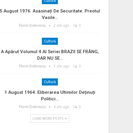
Cultură
5 August 1976. Asasinați De Securitate: Preotul
Vasile…
Florin Dobrescu
2 zile ago
0
Cultură
A Apărut Volumul 4 Al Seriei BRAZII SE FRÂNG,
DAR NU SE…
Florin Dobrescu
3 zile ago
0
Cultură
1 August 1964. Eliberarea Ultimilor Deținuți
Politici…
Florin Dobrescu
4 zile ago
0
LOAD MORE POSTS