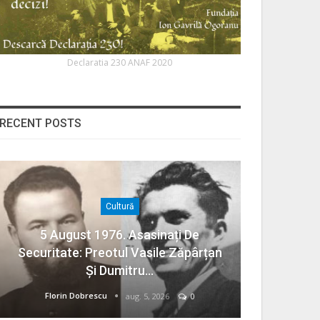
Declaratia 230 ANAF 2020
RECENT POSTS
Cultură
5 August 1976. Asasinați De
Securitate: Preotul Vasile Zăpârțan
Și Dumitru…
Florin Dobrescu
aug. 5, 2026
0