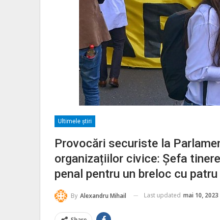
Ultimele ştiri
Provocări securiste la Parlame
organizațiilor civice: Șefa tine
penal pentru un breloc cu patru
Last updated
mai 10, 2023
By
Alexandru Mihail
Share