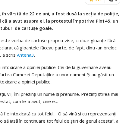
în vârstă de 22 de ani, a fost dusă la secția de poliție,
 că a avut asupra ei, la protestul împotriva Plx145, un
 tuburi de cartușe goale.
 este vorba de cartușe propriu-zise, ci doar gloanțe fără
clarat că gloanțele făceau parte, de fapt, dintr-un breloc
, a scris
Antena3
.
 intoxicare a opiniei publice. Cei de la guvernare aveau
Curtea Camerei Deputaților a unor oameni. Și au găsit un
toxicare a opiniei publice.
ii, vii, îmi prezinți un nume și prenume. Prezinți știrea mai
restat, cum le-a avut, cine e…
 fie intoxicată cu tot felul… O să vină și cu reprezentanți
să iasă în continuare tot felul de știri de genul acesta”, a