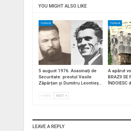
YOU MIGHT ALSO LIKE
Cultură
Cultură
5 august 1976. Asasinați de
A apărut vo
Securitate: preotul Vasile
BRAZII SE
Zăpârțan și Dumitru Leontieș…
ÎNDOIESC d
PREV
NEXT
LEAVE A REPLY