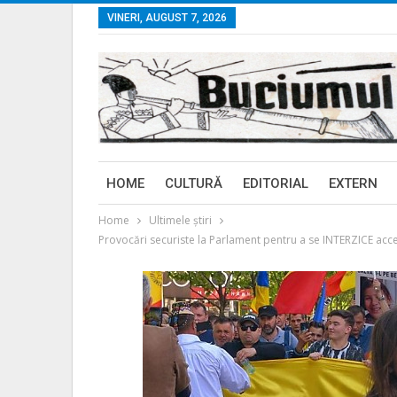
VINERI, AUGUST 7, 2026
HOME
CULTURĂ
EDITORIAL
EXTERN
Home
Ultimele ştiri
Provocări securiste la Parlament pentru a se INTERZICE acces