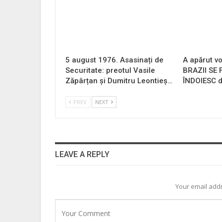
5 august 1976. Asasinați de
A apărut vo
Securitate: preotul Vasile
BRAZII SE
Zăpârțan și Dumitru Leontieș…
ÎNDOIESC d
PREV
NEXT
LEAVE A REPLY
Your email addr