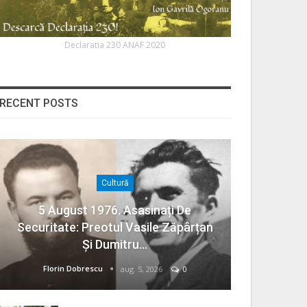
Declaratia 230 ANAF 2020
RECENT POSTS
Cultură
5 August 1976. Asasinați De
Securitate: Preotul Vasile Zăpârțan
Și Dumitru…
Florin Dobrescu
aug. 5, 2026
0