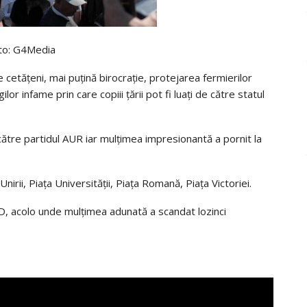
to: G4Media
 cetățeni, mai puțină birocrație, protejarea fermierilor
or infame prin care copiii țării pot fi luați de către statul
tre partidul AUR iar mulțimea impresionantă a pornit la
nirii, Piața Universității, Piața Romană, Piața Victoriei.
D, acolo unde mulțimea adunată a scandat lozinci