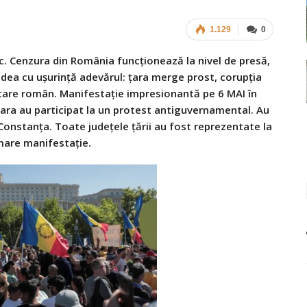
1.129
0
ic. Cenzura din România funcționează la nivel de presă,
edea cu ușurință adevărul: țara merge prost, corupția
care român. Manifestație impresionantă pe 6 MAI în
țara au participat la un protest antiguvernamental. Au
Constanța. Toate județele țării au fost reprezentate la
are manifestație.