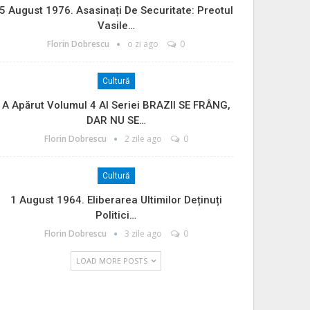
5 August 1976. Asasinați De Securitate: Preotul
Vasile…
Florin Dobrescu
o zi ago
0
Cultură
A Apărut Volumul 4 Al Seriei BRAZII SE FRÂNG,
DAR NU SE…
Florin Dobrescu
2 zile ago
0
Cultură
1 August 1964. Eliberarea Ultimilor Deținuți
Politici…
Florin Dobrescu
3 zile ago
0
LOAD MORE POSTS