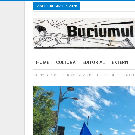
VINERI, AUGUST 7, 2026
HOME
CULTURĂ
EDITORIAL
EXTERN
Home
Social
ROMÂNII AU PROTESTAT, presa a BOICOTA