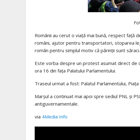
Fo
Românii au cerut o viață mai bună, respect față de
români, ajutor pentru transportatori, stoparea legil
român pentru simplul motiv că părinții sunt săraci.
Este vorba despre un protest asumat direct de că
ora 16 din fața Palatului Parlamentului.
Traseul urmat a fost: Palatul Parlamentului, Piața U
Marșul a continuat mai apoi spre sediul PNL și PS
antiguvernamentale.
via
4Media Info