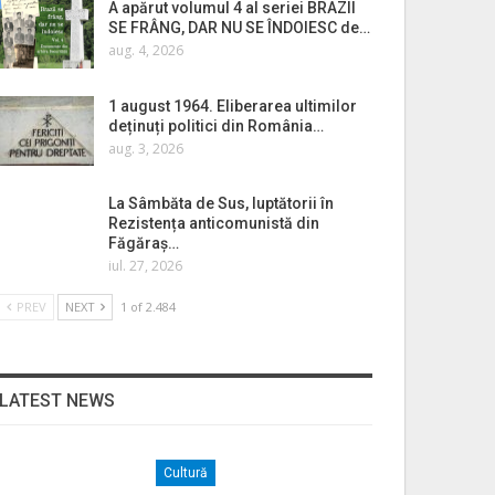
A apărut volumul 4 al seriei BRAZII
SE FRÂNG, DAR NU SE ÎNDOIESC de…
aug. 4, 2026
1 august 1964. Eliberarea ultimilor
deținuți politici din România…
aug. 3, 2026
La Sâmbăta de Sus, luptătorii în
Rezistența anticomunistă din
Făgăraș…
iul. 27, 2026
PREV
NEXT
1 of 2.484
LATEST NEWS
Cultură