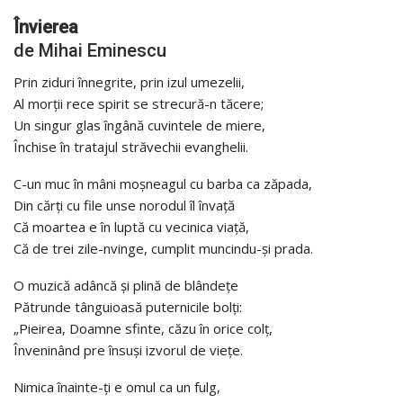
Învierea
de Mihai Eminescu
Prin ziduri înnegrite, prin izul umezelii,
Al morții rece spirit se strecură-n tăcere;
Un singur glas îngână cuvintele de miere,
Închise în tratajul străvechii evanghelii.
C-un muc în mâni moșneagul cu barba ca zăpada,
Din cărți cu file unse norodul îl învață
Că moartea e în luptă cu vecinica viață,
Că de trei zile-nvinge, cumplit muncindu-și prada.
O muzică adâncă și plină de blândețe
Pătrunde tânguioasă puternicile bolți:
„Pieirea, Doamne sfinte, căzu în orice colț,
Înveninând pre însuși izvorul de viețe.
Nimica înainte-ți e omul ca un fulg,