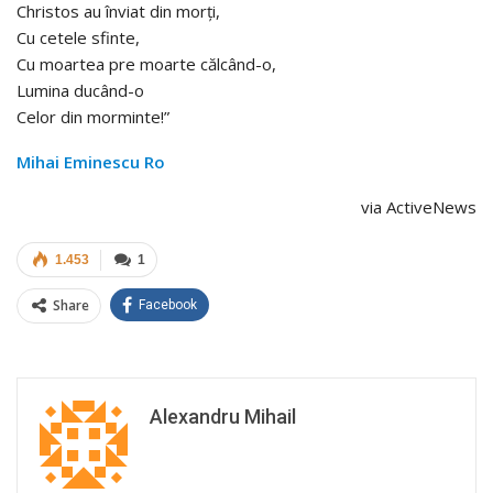
Christos au înviat din morți,
Cu cetele sfinte,
Cu moartea pre moarte călcând-o,
Lumina ducând-o
Celor din morminte!”
Mihai Eminescu Ro
via ActiveNews
1.453
1
Share
Facebook
Alexandru Mihail