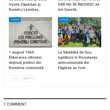
Vasile Zăpârțan și
DAR NU SE ÎNDOIESC de
Dumitru Leontieș…
Ion Gavrilă…
Cultură
Cultură
1 august 1964.
La Sâmbăta de Sus,
Eliberarea ultimilor
luptătorii în Rezistența
deținuți politici din
anticomunistă din
România comunistă
Făgăraș au fost…
PREV
NEXT
1 COMMENT