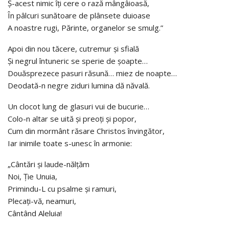
Ș-acest nimic îți cere o rază mângâioasă,
În pâlcuri sunătoare de plânsete duioase
A noastre rugi, Părinte, organelor se smulg.”
Apoi din nou tăcere, cutremur și sfială
Și negrul întuneric se sperie de șoapte…
Douăsprezece pasuri răsună… miez de noapte…
Deodată-n negre ziduri lumina dă năvală.
Un clocot lung de glasuri vui de bucurie…
Colo-n altar se uită și preoți și popor,
Cum din mormânt răsare Christos învingător,
Iar inimile toate s-unesc în armonie:
„Cântări și laude-nălțăm
Noi, Ție Unuia,
Primindu-L cu psalme și ramuri,
Plecați-vă, neamuri,
Cântând Aleluia!