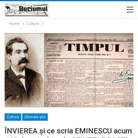
Home
Cultură
Cultură
Ultimele ştiri
ÎNVIEREA și ce scria EMINESCU acum