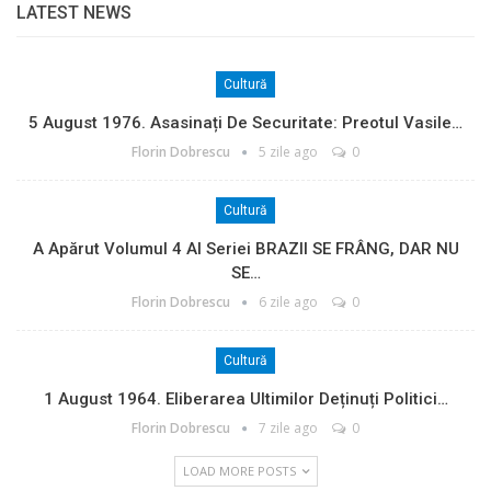
LATEST NEWS
Cultură
5 August 1976. Asasinați De Securitate: Preotul Vasile…
Florin Dobrescu
5 zile ago
0
Cultură
A Apărut Volumul 4 Al Seriei BRAZII SE FRÂNG, DAR NU
SE…
Florin Dobrescu
6 zile ago
0
Cultură
1 August 1964. Eliberarea Ultimilor Deținuți Politici…
Florin Dobrescu
7 zile ago
0
LOAD MORE POSTS