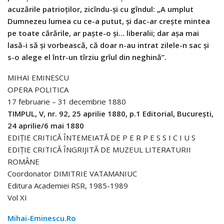
acuzările patrioților, zicîndu-și cu gîndul: „A umplut
Dumnezeu lumea cu ce-a putut, și dac-ar crește mintea
pe toate cărările, ar paște-o și… liberalii; dar așa mai
lasă-i să și vorbească, că doar n-au intrat zilele-n sac și
s-o alege el într-un tîrziu grîul din neghină”.
MIHAI EMINESCU
OPERA POLITICA
17 februarie – 31 decembrie 1880
TIMPUL, V, nr. 92, 25 aprilie 1880, p.1 Editorial, București,
24 aprilie/6 mai 1880
EDIȚIE CRITICĂ ÎNTEMEIATĂ DE P E R P E S S I C I U S
EDIȚIE CRITICĂ ÎNGRIJITĂ DE MUZEUL LITERATURII
ROMÂNE
Coordonator DIMITRIE VATAMANIUC
Editura Academiei RSR, 1985-1989
Vol XI
Mihai-Eminescu.Ro