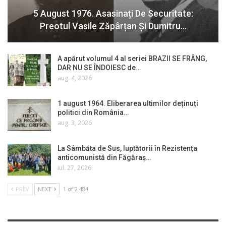
5 August 1976. Asasinați De Securitate:
Preotul Vasile Zăpârțan Și Dumitru…
A apărut volumul 4 al seriei BRAZII SE FRÂNG,
DAR NU SE ÎNDOIESC de…
aug. 4, 2026
1 august 1964. Eliberarea ultimilor deținuți
politici din România…
aug. 3, 2026
La Sâmbăta de Sus, luptătorii în Rezistența
anticomunistă din Făgăraș…
iul. 27, 2026
PREV
NEXT
1 of 2.484