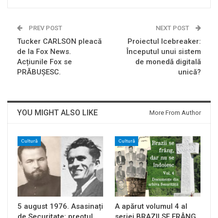
PREV POST
NEXT POST
Tucker CARLSON pleacă
Proiectul Icebreaker:
de la Fox News.
Începutul unui sistem
Acțiunile Fox se
de monedă digitală
PRĂBUȘESC.
unică?
YOU MIGHT ALSO LIKE
More From Author
Cultură
Cultură
5 august 1976. Asasinați
A apărut volumul 4 al
de Securitate: preotul
seriei BRAZII SE FRÂNG,