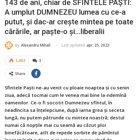
143 de ani, chiar de SFINTELE PAȘTI:
A umplut DUMNEZEU lumea cu ce-a
putut, și dac-ar crește mintea pe toate
cărările, ar paște-o și…liberalii
Last updated
apr. 25, 2023
By
Alexandru Mihail
1.453
1
Share
Sfintele Paști ne-au venit cu ploaie noaptea și cu senin
ziua, adecă tocmai cum le venea mai bine la-ndemînă
oamenilor. Ce-o fi socotit Dumnezeu sfîntul, în
neadîncita sa înțelepciune, după iarna grea și seceta
lungă, nu putem pătrunde cu mintea noastră; destul
numai că nopțile mai cu seamă au căzut ploi
binefăcătoare, atît de repede sorbite de pămîntul