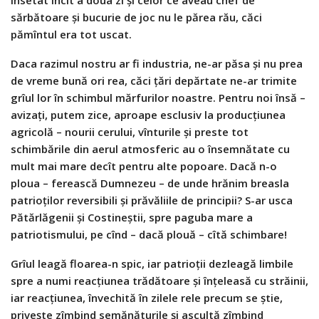
însetat încît a doua zi și celor ce aveau chef de
sărbătoare și bucurie de joc nu le părea rău, căci
pămîntul era tot uscat.
Daca razimul nostru ar fi industria, ne-ar păsa și nu prea
de vreme bună ori rea, căci țări depărtate ne-ar trimite
grîul lor în schimbul mărfurilor noastre. Pentru noi însă –
avizați, putem zice, aproape esclusiv la producțiunea
agricolă – nourii cerului, vînturile și preste tot
schimbările din aerul atmosferic au o însemnătate cu
mult mai mare decît pentru alte popoare. Dacă n-o
ploua – ferească Dumnezeu – de unde hrănim breasla
patrioților reversibili și prăvăliile de principii? S-ar usca
Pătărlăgenii și Costineștii, spre paguba mare a
patriotismului, pe cînd – dacă plouă – cîtă schimbare!
Grîul leagă floarea-n spic, iar patrioții dezleagă limbile
spre a numi reacțiunea trădătoare și înțeleasă cu străinii,
iar reacțiunea, învechită în zilele rele precum se știe,
privește zîmbind semănăturile și ascultă zîmbind