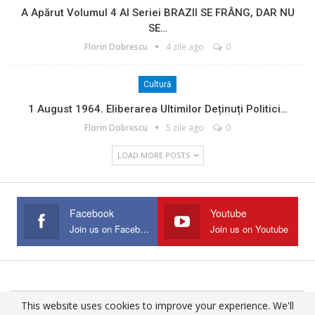
A Apărut Volumul 4 Al Seriei BRAZII SE FRÂNG, DAR NU
SE…
Florin Dobrescu
4 zile ago
0
Cultură
1 August 1964. Eliberarea Ultimilor Deținuți Politici…
Florin Dobrescu
5 zile ago
0
LOAD MORE POSTS
Facebook
Youtube
Join us on Facebook
Join us on Youtube
This website uses cookies to improve your experience. We'll
© 2025 - All Rights Reserved.