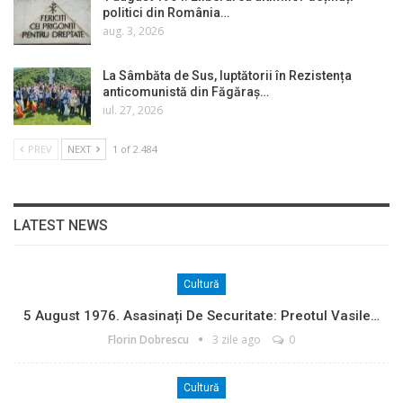
politici din România…
aug. 3, 2026
La Sâmbăta de Sus, luptătorii în Rezistența
anticomunistă din Făgăraș…
iul. 27, 2026
PREV
NEXT
1 of 2.484
LATEST NEWS
Cultură
5 August 1976. Asasinați De Securitate: Preotul Vasile…
Florin Dobrescu
3 zile ago
0
Cultură