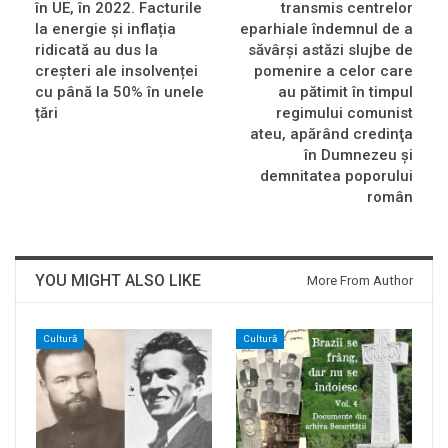
în UE, în 2022. Facturile
transmis centrelor
la energie și inflația
eparhiale îndemnul de a
ridicată au dus la
săvârşi astăzi slujbe de
creșteri ale insolvenței
pomenire a celor care
cu până la 50% în unele
au pătimit în timpul
țări
regimului comunist
ateu, apărând credinţa
în Dumnezeu şi
demnitatea poporului
român
YOU MIGHT ALSO LIKE
More From Author
Cultură
Cultură