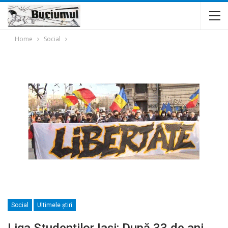
Home
Social
Social
Ultimele ştiri