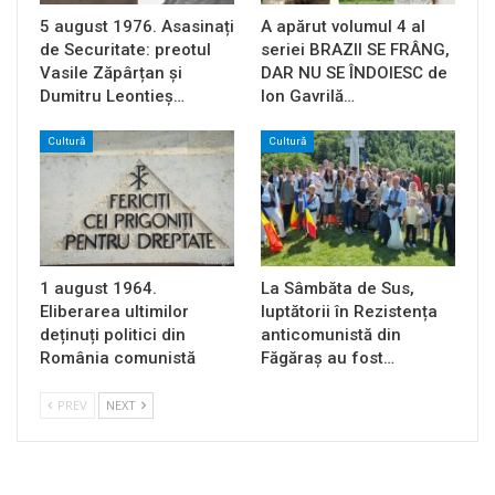
5 august 1976. Asasinați
A apărut volumul 4 al
de Securitate: preotul
seriei BRAZII SE FRÂNG,
Vasile Zăpârțan și
DAR NU SE ÎNDOIESC de
Dumitru Leontieș…
Ion Gavrilă…
Cultură
Cultură
1 august 1964.
La Sâmbăta de Sus,
Eliberarea ultimilor
luptătorii în Rezistența
deținuți politici din
anticomunistă din
România comunistă
Făgăraș au fost…
PREV
NEXT