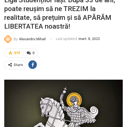
Liga Studenților Iași: După 33 de ani,
poate reușim să ne TREZIM la
realitate, să prețuim și să APĂRĂM
LIBERTATEA noastră!
Last updated
mart. 8, 2023
By
Alexandru Mihail
979
0
Share