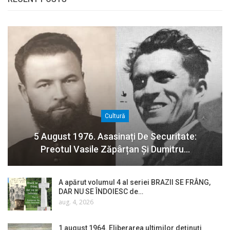
Cultură
5 August 1976. Asasinați De Securitate:
Preotul Vasile Zăpârțan Și Dumitru…
A apărut volumul 4 al seriei BRAZII SE FRÂNG,
DAR NU SE ÎNDOIESC de…
aug. 4, 2026
1 august 1964. Eliberarea ultimilor deținuți