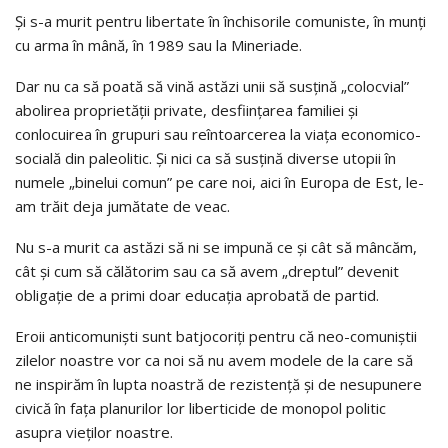
Și s-a murit pentru libertate în închisorile comuniste, în munți
cu arma în mână, în 1989 sau la Mineriade.
Dar nu ca să poată să vină astăzi unii să susțină „colocvial”
abolirea proprietății private, desființarea familiei și
conlocuirea în grupuri sau reîntoarcerea la viața economico-
socială din paleolitic. Și nici ca să susțină diverse utopii în
numele „binelui comun” pe care noi, aici în Europa de Est, le-
am trăit deja jumătate de veac.
Nu s-a murit ca astăzi să ni se impună ce și cât să mâncăm,
cât și cum să călătorim sau ca să avem „dreptul” devenit
obligație de a primi doar educația aprobată de partid.
Eroii anticomuniști sunt batjocoriți pentru că neo-comuniștii
zilelor noastre vor ca noi să nu avem modele de la care să
ne inspirăm în lupta noastră de rezistență și de nesupunere
civică în fața planurilor lor liberticide de monopol politic
asupra vieților noastre.