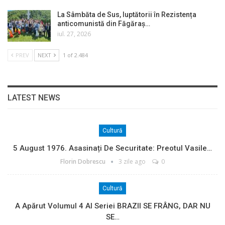
La Sâmbăta de Sus, luptătorii în Rezistența
anticomunistă din Făgăraș…
iul. 27, 2026
PREV
NEXT
1 of 2.484
LATEST NEWS
Cultură
5 August 1976. Asasinați De Securitate: Preotul Vasile…
Florin Dobrescu
3 zile ago
0
Cultură
A Apărut Volumul 4 Al Seriei BRAZII SE FRÂNG, DAR NU
SE…