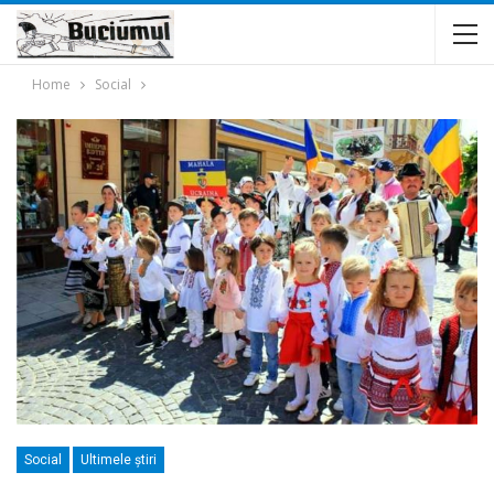
Home
Social
Social
Ultimele ştiri