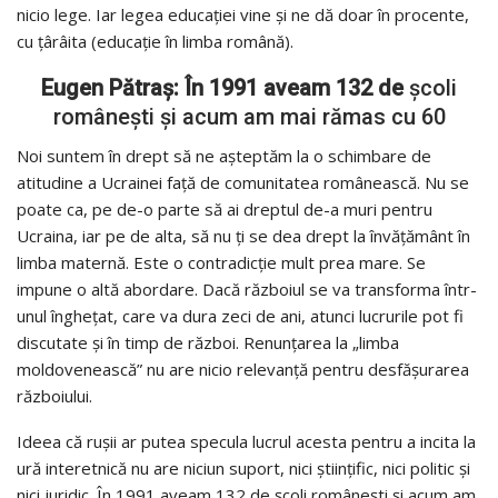
nicio lege. Iar legea educației vine și ne dă doar în procente,
cu țârâita (educație în limba română).
Eugen Pătraș: În 1991 aveam 132 de
școli
românești și acum am mai rămas cu 60
Noi suntem în drept să ne așteptăm la o schimbare de
atitudine a Ucrainei față de comunitatea românească. Nu se
poate ca, pe de-o parte să ai dreptul de-a muri pentru
Ucraina, iar pe de alta, să nu ți se dea drept la învățământ în
limba maternă. Este o contradicție mult prea mare. Se
impune o altă abordare. Dacă războiul se va transforma într-
unul înghețat, care va dura zeci de ani, atunci lucrurile pot fi
discutate și în timp de război. Renunțarea la „limba
moldovenească” nu are nicio relevanță pentru desfășurarea
războiului.
Ideea că rușii ar putea specula lucrul acesta pentru a incita la
ură interetnică nu are niciun suport, nici științific, nici politic și
nici juridic. În 1991 aveam 132 de școli românești și acum am