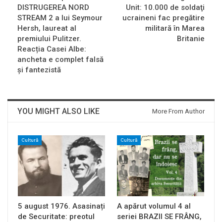
DISTRUGEREA NORD
Unit: 10.000 de soldaţi
STREAM 2 a lui Seymour
ucraineni fac pregătire
Hersh, laureat al
militară în Marea
premiului Pulitzer.
Britanie
Reacția Casei Albe:
ancheta e complet falsă
și fantezistă
YOU MIGHT ALSO LIKE
More From Author
Cultură
Cultură
5 august 1976. Asasinați
A apărut volumul 4 al
de Securitate: preotul
seriei BRAZII SE FRÂNG,