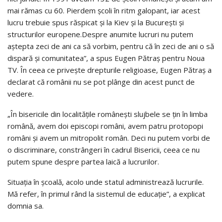
mai rămas cu 60. Pierdem școli în ritm galopant, iar acest
lucru trebuie spus răspicat și la Kiev și la București și
structurilor europene.Despre anumite lucruri nu putem
aștepta zeci de ani ca să vorbim, pentru că în zeci de ani o să
dispară și comunitatea”, a spus Eugen Pătraș pentru Noua
TV. În ceea ce privește drepturile religioase, Eugen Pătraș a
declarat că românii nu se pot plânge din acest punct de
vedere.
„În bisericile din localitățile românești slujbele se țin în limba
română, avem doi episcopi români, avem patru protopopi
români și avem un mitropolit român. Deci nu putem vorbi de
o discriminare, constrângeri în cadrul Bisericii, ceea ce nu
putem spune despre partea laică a lucrurilor.
Situația în școală, acolo unde statul administrează lucrurile.
Mă refer, în primul rând la sistemul de educație”, a explicat
domnia sa.