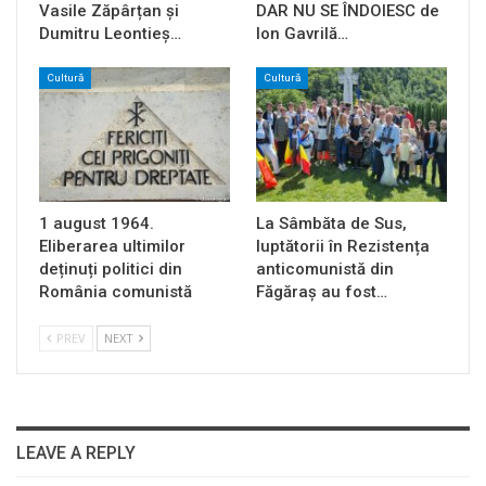
Vasile Zăpârțan și
DAR NU SE ÎNDOIESC de
Dumitru Leontieș…
Ion Gavrilă…
Cultură
Cultură
1 august 1964.
La Sâmbăta de Sus,
Eliberarea ultimilor
luptătorii în Rezistența
deținuți politici din
anticomunistă din
România comunistă
Făgăraș au fost…
PREV
NEXT
LEAVE A REPLY