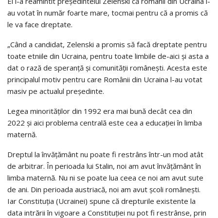
El i-a reamintit președintelui Zelenski că românii din Ucraina l-
au votat în număr foarte mare, tocmai pentru că a promis că
le va face dreptate.
„Când a candidat, Zelenski a promis să facă dreptate pentru
toate etniile din Ucraina, pentru toate limbile de-aici și asta a
dat o rază de speranță și comunității românești. Acesta este
principalul motiv pentru care Românii din Ucraina l-au votat
masiv pe actualul președinte.
Legea minorităților din 1992 era mai bună decât cea din
2022 și aici problema centrală este cea a educației în limba
maternă.
Dreptul la învățământ nu poate fi restrâns într-un mod atât
de arbitrar. În perioada lui Stalin, noi am avut învățământ în
limba maternă. Nu ni se poate lua ceea ce noi am avut sute
de ani. Din perioada austriacă, noi am avut școli românești.
Iar Constituția (Ucrainei) spune că drepturile existente la
data intrării în vigoare a Constituției nu pot fi restrânse, prin