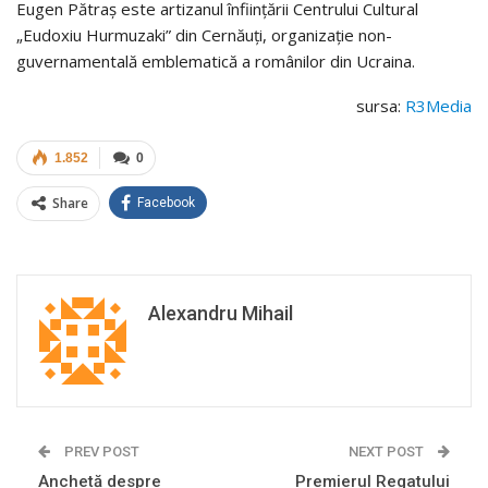
Eugen Pătraș este artizanul înființării Centrului Cultural
„Eudoxiu Hurmuzaki” din Cernăuți, organizație non-
guvernamentală emblematică a românilor din Ucraina.
sursa:
R3Media
1.852
0
Share
Facebook
Alexandru Mihail
PREV POST
NEXT POST
Anchetă despre
Premierul Regatului