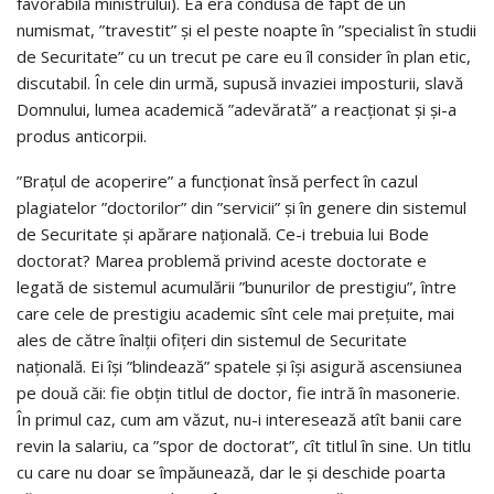
favorabilă ministrului). Ea era condusă de fapt de un
numismat, ”travestit” şi el peste noapte în ”specialist în studii
de Securitate” cu un trecut pe care eu îl consider în plan etic,
discutabil. În cele din urmă, supusă invaziei imposturii, slavă
Domnului, lumea academică ”adevărată” a reacţionat şi şi-a
produs anticorpii.
”Braţul de acoperire” a funcţionat însă perfect în cazul
plagiatelor ”doctorilor” din ”servicii” şi în genere din sistemul
de Securitate şi apărare naţională. Ce-i trebuia lui Bode
doctorat? Marea problemă privind aceste doctorate e
legată de sistemul acumulării ”bunurilor de prestigiu”, între
care cele de prestigiu academic sînt cele mai preţuite, mai
ales de către înalţii ofiţeri din sistemul de Securitate
naţională. Ei îşi ”blindează” spatele şi îşi asigură ascensiunea
pe două căi: fie obţin titlul de doctor, fie intră în masonerie.
În primul caz, cum am văzut, nu-i interesează atît banii care
revin la salariu, ca ”spor de doctorat”, cît titlul în sine. Un titlu
cu care nu doar se împăunează, dar le şi deschide poarta