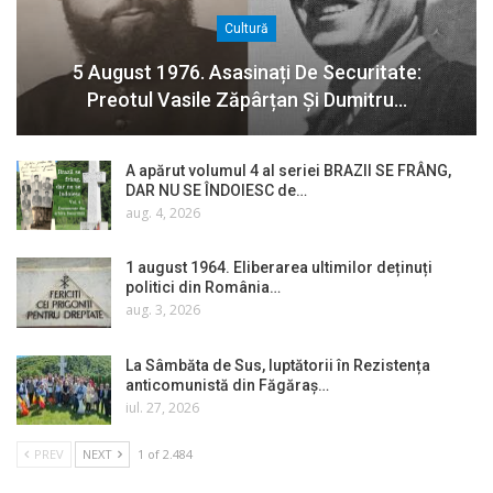
Cultură
5 August 1976. Asasinați De Securitate:
Preotul Vasile Zăpârțan Și Dumitru…
A apărut volumul 4 al seriei BRAZII SE FRÂNG,
DAR NU SE ÎNDOIESC de…
aug. 4, 2026
1 august 1964. Eliberarea ultimilor deținuți
politici din România…
aug. 3, 2026
La Sâmbăta de Sus, luptătorii în Rezistența
anticomunistă din Făgăraș…
iul. 27, 2026
PREV
NEXT
1 of 2.484