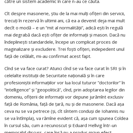
către un sistem academic în care n-au ce căuta.
Cît despre masonerie, ştiu de la mai mulţi ofiţeri din servicii,
trecuţi în rezervă în ultimii ani, că ea a devenit deja mai mult
decît o modă – e un ”mit al normalităţii”, adică eşti în regulă
mai degrabă dacă eşti ofiţer de informaţii şi mason. Dacă nu
îndeplineşti standardele, începe un complicat proces de
maginalizare şi excludere. Trei foşti ofiţeri, indepedent unul
faţă de celălalt, mi-au confirmat acest fapt.
Cînd se va face curat? Atunci cînd se va face curat în SRI şi în
celelalte instituţii de Securitate naţională şi în care
profesioniştii informaţiilor vor lua locul tuturor ”doctorilor” în
”intelligence” şi ”geopolitică”, cînd, prin adoptarea legilor din
domeniu, ofiţerii de informaţii vor depune jurămînt exclusiv
faţă de România, faţă de ţară, nu şi de masonerie. Dacă aşa
ceva nu se va petrece (şi, cît sîntem conduşi de Iohannis nu
se va întîmpla), va rămîne evident că, aşa cum spunea Coldea
în cursul său, cum a recunoscut şi Eduard Hellvig într-un
memorabil discurs, care însă nu a produs niciun efect,