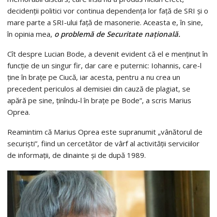
decidenţii politici vor continua dependenţa lor faţă de SRI şi o
mare parte a SRI-ului faţă de masonerie. Aceasta e, în sine,
în opinia mea,
o problemă de Securitate naţională.
Cît despre Lucian Bode, a devenit evident că el e menţinut în
funcţie de un singur fir, dar care e puternic: Iohannis, care-l
ţine în braţe pe Ciucă, iar acesta, pentru a nu crea un
precedent periculos al demisiei din cauză de plagiat, se
apără pe sine, ţinîndu-l în braţe pe Bode”, a scris Marius
Oprea.
Reamintim că Marius Oprea este supranumit „vânătorul de
securiști”, fiind un cercetător de vârf al activității serviciilor
de informații, de dinainte și de după 1989.