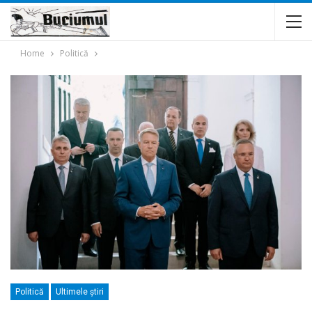
Home
Politică
Politică
Ultimele ştiri