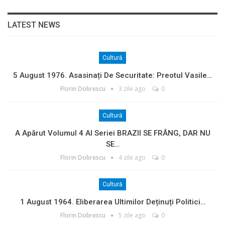
LATEST NEWS
Cultură
5 August 1976. Asasinați De Securitate: Preotul Vasile…
Florin Dobrescu
3 zile ago
0
Cultură
A Apărut Volumul 4 Al Seriei BRAZII SE FRÂNG, DAR NU
SE…
Florin Dobrescu
4 zile ago
0
Cultură
1 August 1964. Eliberarea Ultimilor Deținuți Politici…
Florin Dobrescu
5 zile ago
0