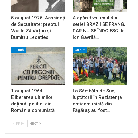
5 august 1976. Asasinați
A apărut volumul 4 al
de Securitate: preotul
seriei BRAZII SE FRÂNG,
Vasile Zăpârțan și
DAR NU SE ÎNDOIESC de
Dumitru Leontieș…
Ion Gavrilă…
Cultură
Cultură
1 august 1964.
La Sâmbăta de Sus,
Eliberarea ultimilor
luptătorii în Rezistența
deținuți politici din
anticomunistă din
România comunistă
Făgăraș au fost…
PREV
NEXT