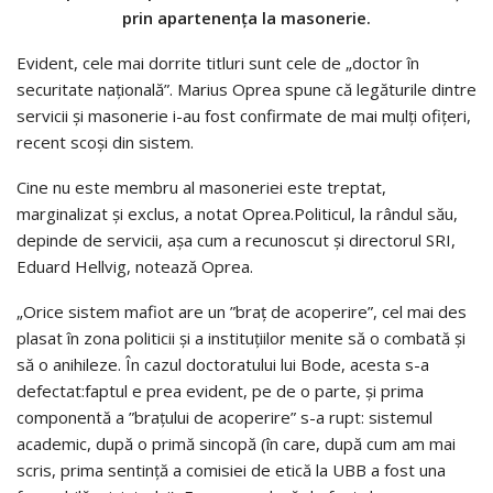
prin apartenența la masonerie.
Evident, cele mai dorrite titluri sunt cele de „doctor în
securitate națională”. Marius Oprea spune că legăturile dintre
servicii și masonerie i-au fost confirmate de mai mulți ofițeri,
recent scoși din sistem.
Cine nu este membru al masoneriei este treptat,
marginalizat și exclus, a notat Oprea.Politicul, la rândul său,
depinde de servicii, așa cum a recunoscut și directorul SRI,
Eduard Hellvig, notează Oprea.
„Orice sistem mafiot are un ”braţ de acoperire”, cel mai des
plasat în zona politicii şi a instituţiilor menite să o combată şi
să o anihileze. În cazul doctoratului lui Bode, acesta s-a
defectat:faptul e prea evident, pe de o parte, şi prima
componentă a ”braţului de acoperire” s-a rupt: sistemul
academic, după o primă sincopă (în care, după cum am mai
scris, prima sentinţă a comisiei de etică la UBB a fost una