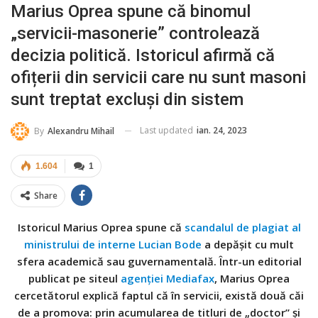
Marius Oprea spune că binomul
„servicii-masonerie” controlează
decizia politică. Istoricul afirmă că
ofițerii din servicii care nu sunt masoni
sunt treptat excluși din sistem
Last updated
ian. 24, 2023
By
Alexandru Mihail
1.604
1
Share
Istoricul Marius Oprea spune că
scandalul de plagiat al
ministrului de interne Lucian Bode
a depășit cu mult
sfera academică sau guvernamentală. Într-un editorial
publicat pe siteul
agenției Mediafax
, Marius Oprea
cercetătorul explică faptul că în servicii, există două căi
de a promova: prin acumularea de titluri de „doctor” și