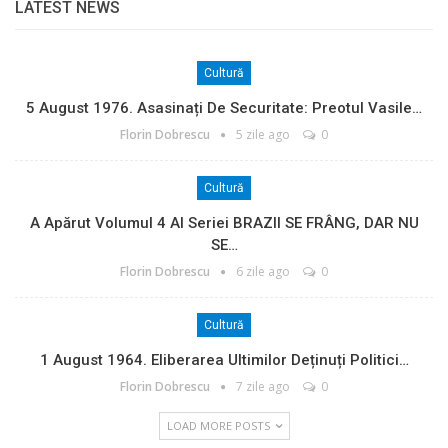
LATEST NEWS
Cultură
5 August 1976. Asasinați De Securitate: Preotul Vasile…
Florin Dobrescu
5 zile ago
0
Cultură
A Apărut Volumul 4 Al Seriei BRAZII SE FRÂNG, DAR NU
SE…
Florin Dobrescu
6 zile ago
0
Cultură
1 August 1964. Eliberarea Ultimilor Deținuți Politici…
Florin Dobrescu
7 zile ago
0
LOAD MORE POSTS