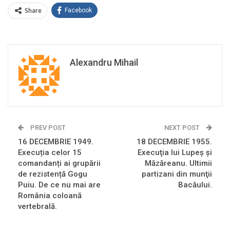
Share
Facebook
Alexandru Mihail
PREV POST
NEXT POST
16 DECEMBRIE 1949.
18 DECEMBRIE 1955.
Execuția celor 15
Execuţia lui Lupeş şi
comandanți ai grupării
Măzăreanu. Ultimii
de rezistență Gogu
partizani din munţii
Puiu. De ce nu mai are
Bacăului.
România coloană
vertebrală.