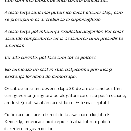
care sunt mai presus de orice control democratic.
Aceste forțe sunt mai puternice decât oficialii aleși, care
se presupune că ar trebui să le supravegheze.
Aceste forțe pot influența rezultatul alegerilor. Pot chiar
ascunde complicitatea lor la asasinarea unui președinte
american.
Cu alte cuvinte, pot face cam tot ce poftesc
.
Ele formează un stat în stat, batjocorind prin însăși
existența lor ideea de democrație.
Oricât de cinici am devenit după 30 de ani de când asistăm
cum guvernanții îi ignoră pe alegătorii care i-au pus în scaune,
am fost șocați să aflăm acest lucru. Este inacceptabil.
Cu fiecare an care a trecut de la asasinarea lui John F.
Kennedy, americanii au început să aibă tot mai puțină
încredere în guvernul lor.