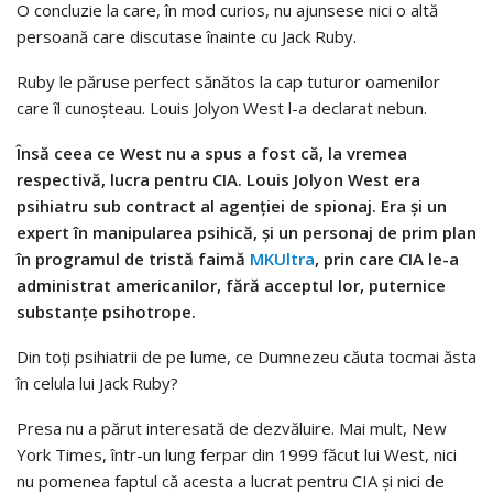
O concluzie la care, în mod curios, nu ajunsese nici o altă
persoană care discutase înainte cu Jack Ruby.
Ruby le păruse perfect sănătos la cap tuturor oamenilor
care îl cunoșteau. Louis Jolyon West l-a declarat nebun.
Însă ceea ce West nu a spus a fost că, la vremea
respectivă, lucra pentru CIA. Louis Jolyon West era
psihiatru sub contract al agenției de spionaj. Era și un
expert în manipularea psihică, și un personaj de prim plan
în programul de tristă faimă
MKUltra
, prin care CIA le-a
administrat americanilor, fără acceptul lor, puternice
substanțe psihotrope.
Din toți psihiatrii de pe lume, ce Dumnezeu căuta tocmai ăsta
în celula lui Jack Ruby?
Presa nu a părut interesată de dezvăluire. Mai mult, New
York Times, într-un lung ferpar din 1999 făcut lui West, nici
nu pomenea faptul că acesta a lucrat pentru CIA și nici de