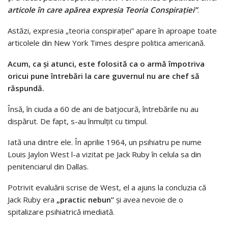
articole în care apărea expresia Teoria Conspirației”
.
Astăzi, expresia „teoria conspirației” apare în aproape toate
articolele din New York Times despre politica americană.
Acum, ca și atunci, este folosită ca o armă împotriva
oricui pune întrebări la care guvernul nu are chef să
răspundă.
Însă, în ciuda a 60 de ani de batjocură, întrebările nu au
dispărut. De fapt, s-au înmulțit cu timpul.
Iată una dintre ele. În aprilie 1964, un psihiatru pe nume
Louis Jaylon West l-a vizitat pe Jack Ruby în celula sa din
penitenciarul din Dallas.
Potrivit evaluării scrise de West, el a ajuns la concluzia că
Jack Ruby era
„practic nebun”
și avea nevoie de o
spitalizare psihiatrică imediată.