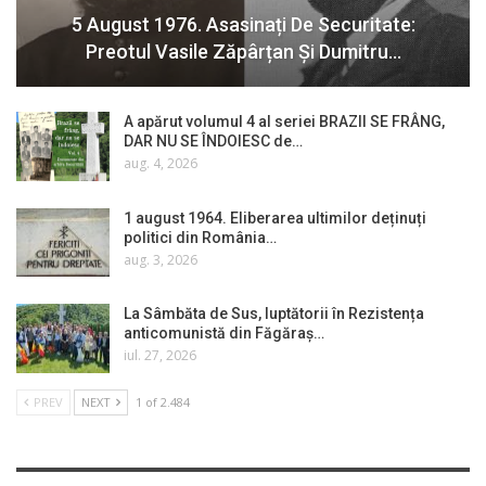
5 August 1976. Asasinați De Securitate:
Preotul Vasile Zăpârțan Și Dumitru…
A apărut volumul 4 al seriei BRAZII SE FRÂNG,
DAR NU SE ÎNDOIESC de…
aug. 4, 2026
1 august 1964. Eliberarea ultimilor deținuți
politici din România…
aug. 3, 2026
La Sâmbăta de Sus, luptătorii în Rezistența
anticomunistă din Făgăraș…
iul. 27, 2026
PREV
NEXT
1 of 2.484