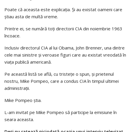
Poate că aceasta este explicația. Și au existat oameni care
știau asta de multă vreme.
Printre ei, se numără toți directorii CIA din noiembrie 1963
încoace.
Inclusiv directorul CIA al lui Obama, John Brenner, una dintre
cele mai sinistre și veroase figuri care au existat vreodată în
viața publică americană.
Pe această listă se află, cu tristețe o spun, și prietenul
nostru, Mike Pompeo, care a condus CIA în timpul ultimei
administrații.
Mike Pompeo știa.
L-am invitat pe Mike Pompeo să participe la emisiune în
seara aceasta.
Deși nu ratează niciodată ocazia unui interviu televizat,