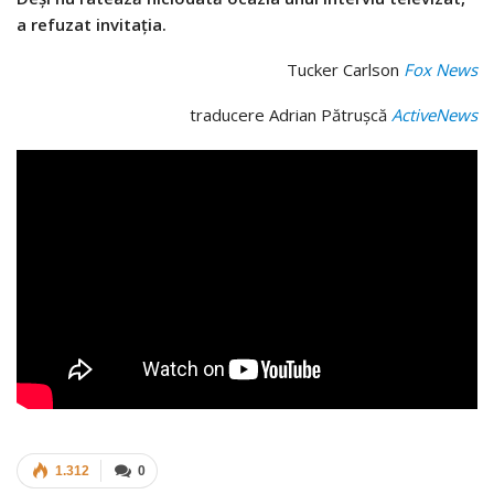
a refuzat invitația.
Tucker Carlson
Fox News
traducere Adrian Pătrușcă
ActiveNews
1.312
0