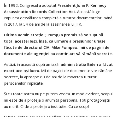
În 1992, Congresul a adoptat
President John F. Kennedy
Assassination Records Collection Act
. Această lege
impunea dezvăluirea completă a tuturor documentelor, până
în 2017, la 54 de ani de la asasinarea lui JFK.
Ultima administrație (Trump) a promis să se supună
total acestei legi. Însă, ca urmare a presiunilor uriașe
făcute de directorul CIA, Mike Pompeo, mii de pagini de
documente ale agenției au continuat să rămână secrete.
Astăzi, în această după amiază,
administrația Biden a făcut
exact același lucru
. Mii de pagini de documente vor rămâne
secrete, la aproape 60 de ani de la moartea tuturor
persoanelor implicate.
Și cu toate astea nu pe putem vedea. În mod evident, scopul
nu este de a proteja o anumită persoană. Toți protagoniștii
au murit. Ci de a proteja o instituție. Cu ce scop?
Ei bine, astăzi am decis să aflăm. Am discutat cu cineva care