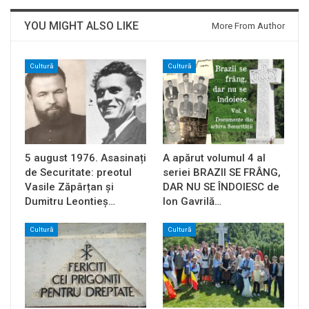
YOU MIGHT ALSO LIKE
More From Author
Cultură
Cultură
5 august 1976. Asasinați
A apărut volumul 4 al
de Securitate: preotul
seriei BRAZII SE FRÂNG,
Vasile Zăpârțan și
DAR NU SE ÎNDOIESC de
Dumitru Leontieș…
Ion Gavrilă…
Cultură
Cultură