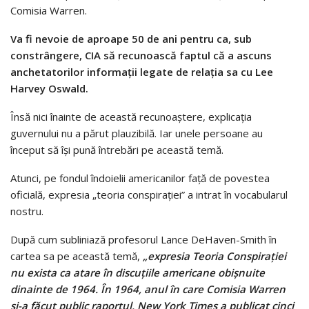
Comisia Warren.
Va fi nevoie de aproape 50 de ani pentru ca, sub
constrângere, CIA să recunoască faptul că a ascuns
anchetatorilor informații legate de relația sa cu Lee
Harvey Oswald.
Însă nici înainte de această recunoaștere, explicația
guvernului nu a părut plauzibilă. Iar unele persoane au
început să își pună întrebări pe această temă.
Atunci, pe fondul îndoielii americanilor față de povestea
oficială, expresia „teoria conspirației” a intrat în vocabularul
nostru.
După cum subliniază profesorul Lance DeHaven-Smith în
cartea sa pe această temă,
„expresia Teoria Conspirației
nu exista ca atare în discuțiile americane obișnuite
dinainte de 1964. În 1964, anul în care Comisia Warren
și-a făcut public raportul, New York Times a publicat cinci