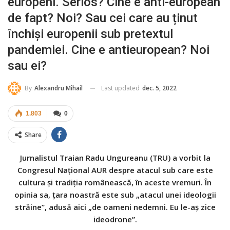
europeni. Serios? Cine e anti-european
de fapt? Noi? Sau cei care au ținut
închiși europenii sub pretextul
pandemiei. Cine e antieuropean? Noi
sau ei?
Last updated
dec. 5, 2022
By
Alexandru Mihail
1.803
0
Share
Jurnalistul Traian Radu Ungureanu (TRU) a vorbit la
Congresul Național AUR despre atacul sub care este
cultura și tradiția românească, în aceste vremuri. În
opinia sa, țara noastră este sub „atacul unei ideologii
străine”, adusă aici „de oameni nedemni. Eu le-aș zice
ideodrone”.