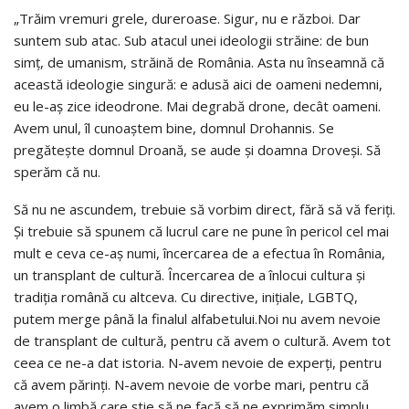
„Trăim vremuri grele, dureroase. Sigur, nu e război. Dar
suntem sub atac. Sub atacul unei ideologii străine: de bun
simț, de umanism, străină de România. Asta nu înseamnă că
această ideologie singură: e adusă aici de oameni nedemni,
eu le-aș zice ideodrone. Mai degrabă drone, decât oameni.
Avem unul, îl cunoaștem bine, domnul Drohannis. Se
pregătește domnul Droană, se aude și doamna Droveși. Să
sperăm că nu.
Să nu ne ascundem, trebuie să vorbim direct, fără să vă feriți.
Și trebuie să spunem că lucrul care ne pune în pericol cel mai
mult e ceva ce-aș numi, încercarea de a efectua în România,
un transplant de cultură. Încercarea de a înlocui cultura și
tradiția română cu altceva. Cu directive, inițiale, LGBTQ,
putem merge până la finalul alfabetului.Noi nu avem nevoie
de transplant de cultură, pentru că avem o cultură. Avem tot
ceea ce ne-a dat istoria. N-avem nevoie de experți, pentru
că avem părinți. N-avem nevoie de vorbe mari, pentru că
avem o limbă care știe să ne facă să ne exprimăm simplu