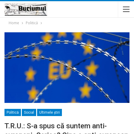
Home
Politică
Politică
Social
Ultimele ştiri
T.R.U.: S-a spus că suntem anti-