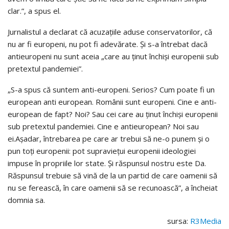
clar.”, a spus el.
Jurnalistul a declarat că acuzațiile aduse conservatorilor, că
nu ar fi europeni, nu pot fi adevărate. Și s-a întrebat dacă
antieuropeni nu sunt aceia „care au ținut închiși europenii sub
pretextul pandemiei”.
„S-a spus că suntem anti-europeni. Serios? Cum poate fi un
european anti european. Românii sunt europeni. Cine e anti-
european de fapt? Noi? Sau cei care au ținut închiși europenii
sub pretextul pandemiei. Cine e antieuropean? Noi sau
ei.Așadar, întrebarea pe care ar trebui să ne-o punem și o
pun toți europenii: pot supraviețui europenii ideologiei
impuse în propriile lor state. Și răspunsul nostru este Da.
Răspunsul trebuie să vină de la un partid de care oamenii să
nu se ferească, în care oamenii să se recunoască”, a încheiat
domnia sa.
sursa:
R3Media