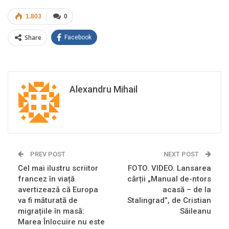
1.803
0
Share
Facebook
Alexandru Mihail
PREV POST
NEXT POST
Cel mai ilustru scriitor
FOTO. VIDEO. Lansarea
francez în viață
cărții „Manual de-ntors
avertizează că Europa
acasă – de la
va fi măturată de
Stalingrad”, de Cristian
migrațiile în masă:
Săileanu
Marea Înlocuire nu este