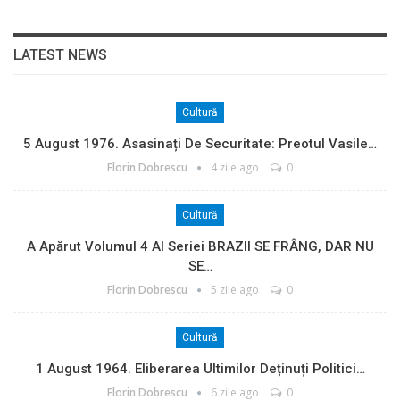
LATEST NEWS
Cultură
5 August 1976. Asasinați De Securitate: Preotul Vasile…
Florin Dobrescu
4 zile ago
0
Cultură
A Apărut Volumul 4 Al Seriei BRAZII SE FRÂNG, DAR NU
SE…
Florin Dobrescu
5 zile ago
0
Cultură
1 August 1964. Eliberarea Ultimilor Deținuți Politici…
Florin Dobrescu
6 zile ago
0