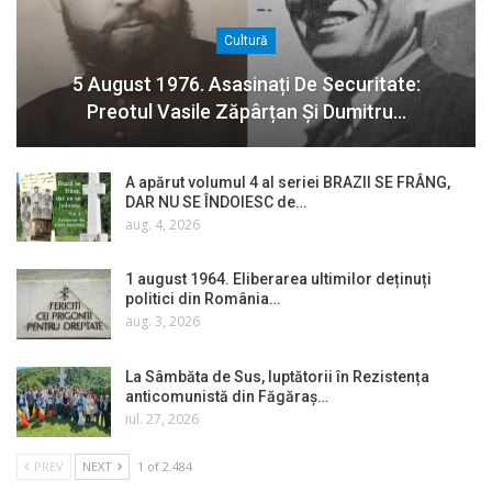
Cultură
5 August 1976. Asasinați De Securitate:
Preotul Vasile Zăpârțan Și Dumitru…
A apărut volumul 4 al seriei BRAZII SE FRÂNG,
DAR NU SE ÎNDOIESC de…
aug. 4, 2026
1 august 1964. Eliberarea ultimilor deținuți
politici din România…
aug. 3, 2026
La Sâmbăta de Sus, luptătorii în Rezistența
anticomunistă din Făgăraș…
iul. 27, 2026
PREV
NEXT
1 of 2.484