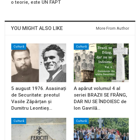
o teorie, este UN FAPT
YOU MIGHT ALSO LIKE
More From Author
Cultură
Cultură
5 august 1976. Asasinați
A apărut volumul 4 al
de Securitate: preotul
seriei BRAZII SE FRÂNG,
Vasile Zăpârțan și
DAR NU SE ÎNDOIESC de
Dumitru Leontieș…
Ion Gavrilă…
Cultură
Cultură