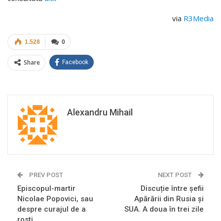
via
R3Media
1.528
0
Share
Facebook
Alexandru Mihail
PREV POST
NEXT POST
Episcopul-martir
Discuție între șefii
Nicolae Popovici, sau
Apărării din Rusia și
despre curajul de a
SUA. A doua în trei zile
rosti