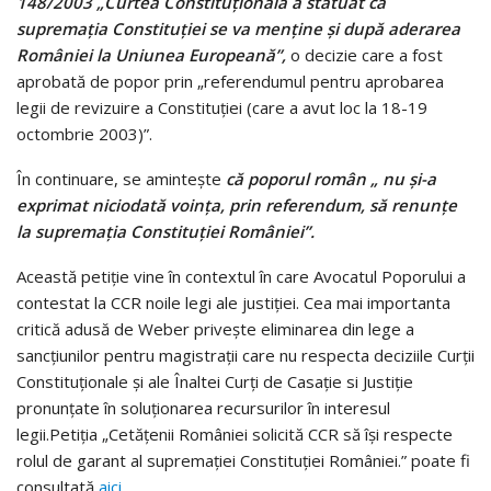
148/2003 „Curtea Constituțională a statuat că
supremația Constituției se va menține și după aderarea
României la Uniunea Europeană”,
o decizie care a fost
aprobată de popor prin „referendumul pentru aprobarea
legii de revizuire a Constituției (care a avut loc la 18-19
octombrie 2003)”.
În continuare, se amintește
că poporul român „ nu și-a
exprimat niciodată voința, prin referendum, să renunțe
la supremația Constituției României”.
Această petiție vine în contextul în care Avocatul Poporului a
contestat la CCR noile legi ale justiției. Cea mai importanta
critică adusă de Weber privește eliminarea din lege a
sancțiunilor pentru magistrații care nu respecta deciziile Curții
Constituționale și ale Înaltei Curți de Casație si Justiție
pronunțate în soluționarea recursurilor în interesul
legii.Petiția „Cetățenii României solicită CCR să își respecte
rolul de garant al supremației Constituției României.” poate fi
consultată
aici
.