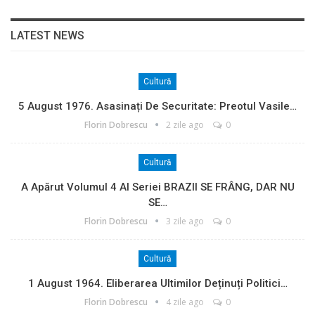
LATEST NEWS
Cultură
5 August 1976. Asasinați De Securitate: Preotul Vasile…
Florin Dobrescu
2 zile ago
0
Cultură
A Apărut Volumul 4 Al Seriei BRAZII SE FRÂNG, DAR NU
SE…
Florin Dobrescu
3 zile ago
0
Cultură
1 August 1964. Eliberarea Ultimilor Deținuți Politici…
Florin Dobrescu
4 zile ago
0