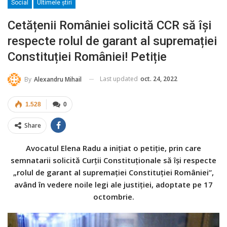
Social
Ultimele ştiri
Cetățenii României solicită CCR să își
respecte rolul de garant al supremației
Constituției României! Petiție
Last updated
oct. 24, 2022
By
Alexandru Mihail
1.528
0
Share
Avocatul Elena Radu a inițiat o petiție, prin care
semnatarii solicită Curții Constituționale să își respecte
„rolul de garant al supremației Constituției României”,
având în vedere noile legi ale justiției, adoptate pe 17
octombrie.