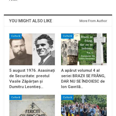
YOU MIGHT ALSO LIKE
More From Author
Cultură
Cultură
5 august 1976. Asasinați
A apărut volumul 4 al
de Securitate: preotul
seriei BRAZII SE FRÂNG,
Vasile Zăpârțan și
DAR NU SE ÎNDOIESC de
Dumitru Leontieș…
Ion Gavrilă…
Cultură
Cultură