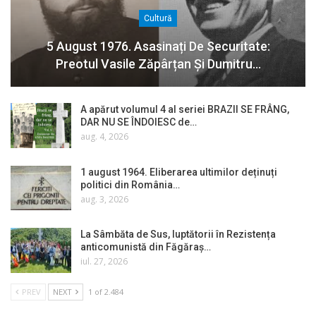
Cultură
5 August 1976. Asasinați De Securitate:
Preotul Vasile Zăpârțan Și Dumitru…
A apărut volumul 4 al seriei BRAZII SE FRÂNG,
DAR NU SE ÎNDOIESC de…
aug. 4, 2026
1 august 1964. Eliberarea ultimilor deținuți
politici din România…
aug. 3, 2026
La Sâmbăta de Sus, luptătorii în Rezistența
anticomunistă din Făgăraș…
iul. 27, 2026
PREV
NEXT
1 of 2.484