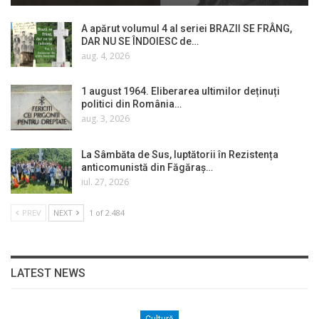
A apărut volumul 4 al seriei BRAZII SE FRÂNG,
DAR NU SE ÎNDOIESC de…
aug. 4, 2026
1 august 1964. Eliberarea ultimilor deținuți
politici din România…
aug. 3, 2026
La Sâmbăta de Sus, luptătorii în Rezistența
anticomunistă din Făgăraș…
iul. 27, 2026
PREV
NEXT
1 of 2.484
LATEST NEWS