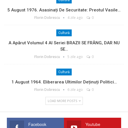
Cultură
5 August 1976. Asasinați De Securitate: Preotul Vasile…
Florin Dobrescu
4 zile ago
0
Cultură
A Apărut Volumul 4 Al Seriei BRAZII SE FRÂNG, DAR NU
SE…
Florin Dobrescu
5 zile ago
0
Cultură
1 August 1964. Eliberarea Ultimilor Deținuți Politici…
Florin Dobrescu
6 zile ago
0
LOAD MORE POSTS
Facebook
Youtube