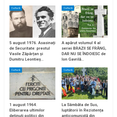
Cultură
Cultură
5 august 1976. Asasinați
A apărut volumul 4 al
de Securitate: preotul
seriei BRAZII SE FRÂNG,
Vasile Zăpârțan și
DAR NU SE ÎNDOIESC de
Dumitru Leontieș…
Ion Gavrilă…
Cultură
Cultură
1 august 1964.
La Sâmbăta de Sus,
Eliberarea ultimilor
luptătorii în Rezistența
deținuți politici din
anticomunistă din