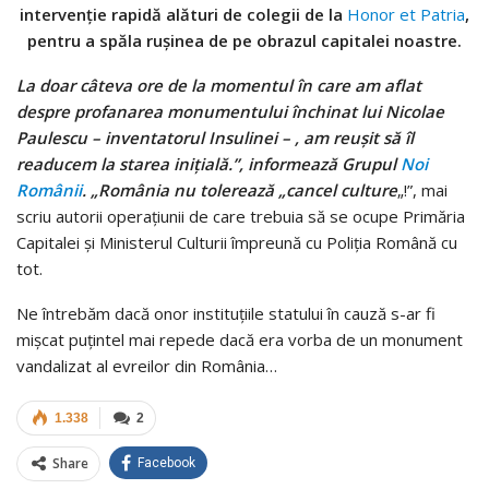
intervenție rapidă alături de colegii de la
Honor et Patria
,
pentru a spăla rușinea de pe obrazul capitalei noastre.
La doar câteva ore de la momentul în care am aflat
despre profanarea monumentului închinat lui Nicolae
Paulescu – inventatorul Insulinei – , am reușit să îl
readucem la starea inițială.”, informează Grupul
Noi
Românii
. „România nu tolerează „cancel culture
„!”, mai
scriu autorii operațiunii de care trebuia să se ocupe Primăria
Capitalei și Ministerul Culturii împreună cu Poliția Română cu
tot.
Ne întrebăm dacă onor instituțiile statului în cauză s-ar fi
mișcat puțintel mai repede dacă era vorba de un monument
vandalizat al evreilor din România…
1.338
2
Share
Facebook