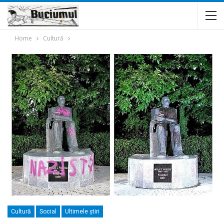
Home
Cultură
Cultură
Social
Ultimele ştiri