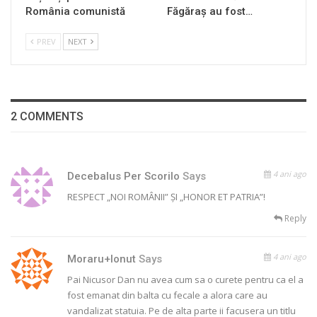
România comunistă
Făgăraș au fost…
PREV
NEXT
2 COMMENTS
4 ani ago
Decebalus Per Scorilo
Says
RESPECT „NOI ROMÂNII” ȘI „HONOR ET PATRIA”!
Reply
4 ani ago
Moraru+Ionut
Says
Pai Nicusor Dan nu avea cum sa o curete pentru ca el a
fost emanat din balta cu fecale a alora care au
vandalizat statuia. Pe de alta parte ii facusera un titlu