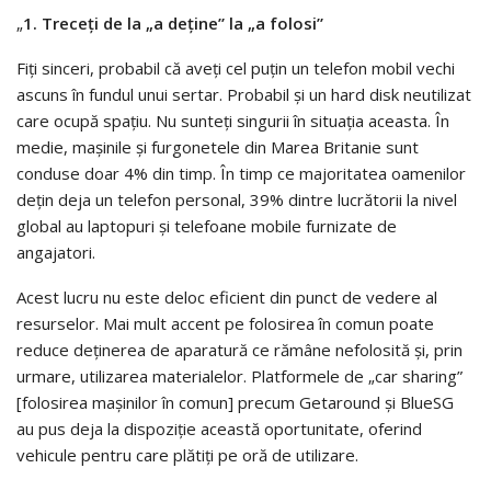
„
1. Treceți de la „a deține” la „a folosi”
Fiți sinceri, probabil că aveți cel puțin un telefon mobil vechi
ascuns în fundul unui sertar. Probabil și un hard disk neutilizat
care ocupă spațiu. Nu sunteți singurii în situația aceasta. În
medie, mașinile și furgonetele din Marea Britanie sunt
conduse doar 4% din timp. În timp ce majoritatea oamenilor
dețin deja un telefon personal, 39% dintre lucrătorii la nivel
global au laptopuri și telefoane mobile furnizate de
angajatori.
Acest lucru nu este deloc eficient din punct de vedere al
resurselor. Mai mult accent pe folosirea în comun poate
reduce deținerea de aparatură ce rămâne nefolosită și, prin
urmare, utilizarea materialelor. Platformele de „car sharing”
[folosirea mașinilor în comun] precum Getaround și BlueSG
au pus deja la dispoziție această oportunitate, oferind
vehicule pentru care plătiți pe oră de utilizare.