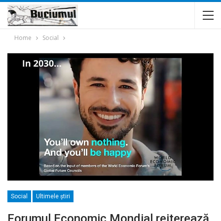
Home
Social
Social
Ultimele ştiri
Forumul Economic Mondial reiterează