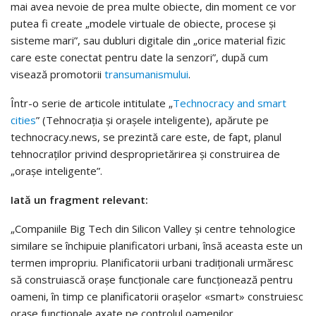
mai avea nevoie de prea multe obiecte, din moment ce vor
putea fi create „modele virtuale de obiecte, procese și
sisteme mari”, sau dubluri digitale din „orice material fizic
care este conectat pentru date la senzori”, după cum
visează promotorii
transumanismului
.
Într-o serie de articole intitulate „
Technocracy and smart
cities
” (Tehnocrația și orașele inteligente), apărute pe
technocracy.news, se prezintă care este, de fapt, planul
tehnocraților privind desproprietărirea și construirea de
„orașe inteligente”.
Iată un fragment relevant:
„Companiile Big Tech din Silicon Valley și centre tehnologice
similare se închipuie planificatori urbani, însă aceasta este un
termen impropriu. Planificatorii urbani tradiționali urmăresc
să construiască orașe funcționale care funcționează pentru
oameni, în timp ce planificatorii orașelor «smart» construiesc
orașe funcționale axate pe controlul oamenilor.