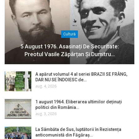
Cultură
5 August 1976. Asasinați De Securitate:
Preotul Vasile Zăpârțan Și Dumitru…
A apărut volumul 4 al seriei BRAZII SE FRÂNG,
DAR NU SE ÎNDOIESC de…
aug. 4, 2026
1 august 1964. Eliberarea ultimilor deținuți
politici din România…
aug. 3, 2026
La Sâmbăta de Sus, luptătorii în Rezistența
anticomunistă din Făgăraș…