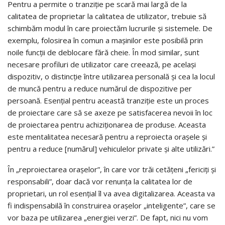
Pentru a permite o tranziție pe scară mai largă de la
calitatea de proprietar la calitatea de utilizator, trebuie să
schimbăm modul în care proiectăm lucrurile și sistemele. De
exemplu, folosirea în comun a mașinilor este posibilă prin
noile funcții de deblocare fără cheie. În mod similar, sunt
necesare profiluri de utilizator care creează, pe același
dispozitiv, o distincție între utilizarea personală și cea la locul
de muncă pentru a reduce numărul de dispozitive per
persoană. Esențial pentru această tranziție este un proces
de proiectare care să se axeze pe satisfacerea nevoii în loc
de proiectarea pentru achiziționarea de produse. Aceasta
este mentalitatea necesară pentru a reproiecta orașele și
pentru a reduce [numărul] vehiculelor private și alte utilizări.”
În „reproiectarea orașelor”, în care vor trăi cetățeni „fericiți și
responsabili”, doar dacă vor renunța la calitatea lor de
proprietari, un rol esențial îl va avea digitalizarea. Aceasta va
fi indispensabilă în construirea orașelor „inteligente”, care se
vor baza pe utilizarea „energiei verzi”. De fapt, nici nu vom