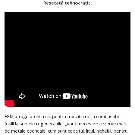
Resetată tehnocratic.
FEM atrage atenția că, pentru tranziția de la combustibilii
fosili la sursele regenerabile, „vor fi necesare rezerve mari
de metale esențiale, cum sunt cobaltul, litiul, nichelul, pentru