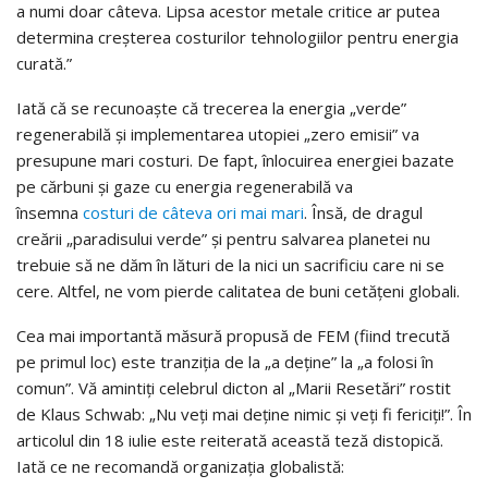
a numi doar câteva. Lipsa acestor metale critice ar putea
determina creșterea costurilor tehnologiilor pentru energia
curată.”
Iată că se recunoaște că trecerea la energia „verde”
regenerabilă și implementarea utopiei „zero emisii” va
presupune mari costuri. De fapt, înlocuirea energiei bazate
pe cărbuni și gaze cu energia regenerabilă va
însemna
costuri de câteva ori mai mari
. Însă, de dragul
creării „paradisului verde” și pentru salvarea planetei nu
trebuie să ne dăm în lături de la nici un sacrificiu care ni se
cere. Altfel, ne vom pierde calitatea de buni cetățeni globali.
Cea mai importantă măsură propusă de FEM (fiind trecută
pe primul loc) este tranziția de la „a deține” la „a folosi în
comun”. Vă amintiți celebrul dicton al „Marii Resetări” rostit
de Klaus Schwab: „Nu veți mai deține nimic și veți fi fericiți!”. În
articolul din 18 iulie este reiterată această teză distopică.
Iată ce ne recomandă organizația globalistă: