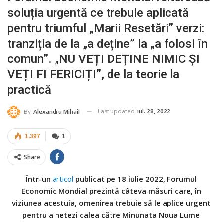
soluția urgentă ce trebuie aplicată
pentru triumful „Marii Resetări” verzi:
tranziția de la „a deține” la „a folosi în
comun”. „NU VEȚI DEȚINE NIMIC ȘI
VEȚI FI FERICIȚI”, de la teorie la
practică
Last updated
iul. 28, 2022
By
Alexandru Mihail
1.397
1
Share
Într-un
articol
publicat pe 18 iulie 2022, Forumul
Economic Mondial prezintă câteva măsuri care, în
viziunea acestuia, omenirea trebuie să le aplice urgent
pentru a netezi calea către Minunata Noua Lume