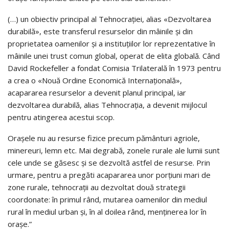
(…) un obiectiv principal al Tehnocrației, alias «Dezvoltarea
durabilă», este transferul resurselor din mâinile și din
proprietatea oamenilor și a instituțiilor lor reprezentative în
mâinile unei trust comun global, operat de elita globală. Când
David Rockefeller a fondat Comisia Trilaterală în 1973 pentru
a crea o «Nouă Ordine Economică Internațională»,
acapararea resurselor a devenit planul principal, iar
dezvoltarea durabilă, alias Tehnocrația, a devenit mijlocul
pentru atingerea acestui scop.
Orașele nu au resurse fizice precum pământuri agriole,
minereuri, lemn etc. Mai degrabă, zonele rurale ale lumii sunt
cele unde se găsesc și se dezvoltă astfel de resurse. Prin
urmare, pentru a pregăti acapararea unor porțiuni mari de
zone rurale, tehnocrații au dezvoltat două strategii
coordonate: în primul rând, mutarea oamenilor din mediul
rural în mediul urban și, în al doilea rând, menținerea lor în
orașe.”