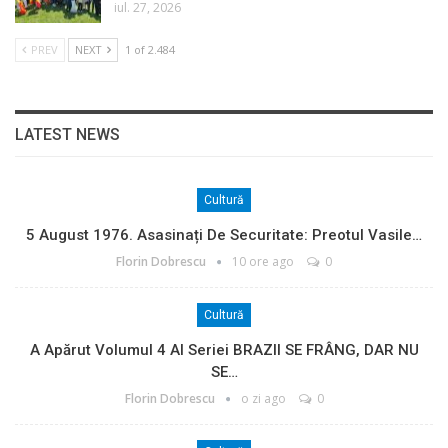
iul. 27, 2026
PREV
NEXT
1 of 2.484
LATEST NEWS
Cultură
5 August 1976. Asasinați De Securitate: Preotul Vasile…
Florin Dobrescu
10 ore ago
0
Cultură
A Apărut Volumul 4 Al Seriei BRAZII SE FRÂNG, DAR NU
SE…
Florin Dobrescu
o zi ago
0