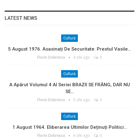
LATEST NEWS
Cultură
5 August 1976. Asasinați De Securitate: Preotul Vasile…
Florin Dobrescu
4 zile ago
0
Cultură
A Apărut Volumul 4 Al Seriei BRAZII SE FRÂNG, DAR NU
SE…
Florin Dobrescu
5 zile ago
0
Cultură
1 August 1964. Eliberarea Ultimilor Deținuți Politici…
Florin Dobrescu
6 zile ago
0