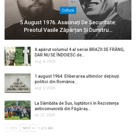
Cultură
5 August 1976. Asasinați De Securitate:
Preotul Vasile Zăpârțan Și Dumitru…
A apărut volumul 4 al seriei BRAZII SE FRÂNG,
DAR NU SE ÎNDOIESC de…
aug. 4, 2026
1 august 1964. Eliberarea ultimilor deținuți
politici din România…
aug. 3, 2026
La Sâmbăta de Sus, luptătorii în Rezistența
anticomunistă din Făgăraș…
iul. 27, 2026
PREV
NEXT
1 of 2.484