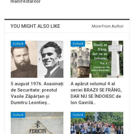
manifestărilor
YOU MIGHT ALSO LIKE
More From Author
Cultură
Cultură
5 august 1976. Asasinați
A apărut volumul 4 al
de Securitate: preotul
seriei BRAZII SE FRÂNG,
Vasile Zăpârțan și
DAR NU SE ÎNDOIESC de
Dumitru Leontieș…
Ion Gavrilă…
Cultură
Cultură