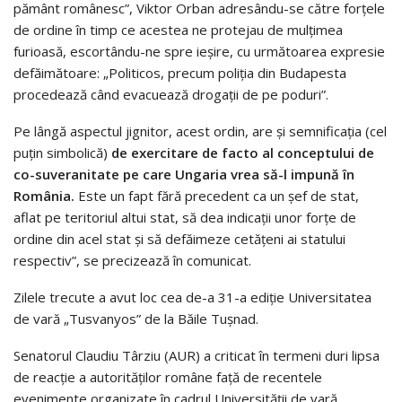
pământ românesc”, Viktor Orban adresându-se către forțele
de ordine în timp ce acestea ne protejau de mulțimea
furioasă, escortându-ne spre ieșire, cu următoarea expresie
defăimătoare: „Politicos, precum poliția din Budapesta
procedează când evacuează drogații de pe poduri”.
Pe lângă aspectul jignitor, acest ordin, are și semnificația (cel
puțin simbolică)
de exercitare de facto al conceptului de
co-suveranitate pe care Ungaria vrea să-l impună în
România.
Este un fapt fără precedent ca un șef de stat,
aflat pe teritoriul altui stat, să dea indicații unor forțe de
ordine din acel stat și să defăimeze cetățeni ai statului
respectiv”, se precizează în comunicat.
Zilele trecute a avut loc cea de-a 31-a ediţie Universitatea
de vară „Tusvanyos” de la Băile Tuşnad.
Senatorul Claudiu Târziu (AUR) a criticat în termeni duri lipsa
de reacție a autorităților române față de recentele
evenimente organizate în cadrul Universității de vară