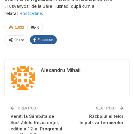
„Tusvanyos” de la Băile Tuşnad, după cum a
relatat
RostOnline
.
1.632
0
Share
Facebook
Alexandru Mihail
PREV POST
NEXT POST
Veniți la Sâmbăta de
Războiul elitelor
Sus! Zilele Rezistenței,
împotriva fermierilor
ediția a 12-a. Programul