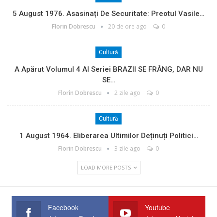
5 August 1976. Asasinați De Securitate: Preotul Vasile…
Florin Dobrescu
20 de ore ago
0
Cultură
A Apărut Volumul 4 Al Seriei BRAZII SE FRÂNG, DAR NU
SE…
Florin Dobrescu
2 zile ago
0
Cultură
1 August 1964. Eliberarea Ultimilor Deținuți Politici…
Florin Dobrescu
3 zile ago
0
LOAD MORE POSTS
Facebook
Youtube