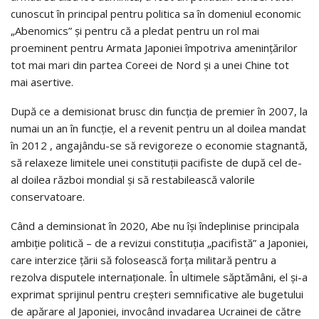
cunoscut în principal pentru politica sa în domeniul economic
„Abenomics” și pentru că a pledat pentru un rol mai
proeminent pentru Armata Japoniei împotriva amenințărilor
tot mai mari din partea Coreei de Nord și a unei Chine tot
mai asertive.
După ce a demisionat brusc din funcția de premier în 2007, la
numai un an în funcție, el a revenit pentru un al doilea mandat
în 2012 , angajându-se să revigoreze o economie stagnantă,
să relaxeze limitele unei constituții pacifiste de după cel de-
al doilea război mondial și să restabilească valorile
conservatoare.
Când a deminsionat în 2020, Abe nu își îndeplinise principala
ambiție politică – de a revizui constituția „pacifistă” a Japoniei,
care interzice țării să folosească forța militară pentru a
rezolva disputele internaționale. În ultimele săptămâni, el şi-a
exprimat sprijinul pentru creșteri semnificative ale bugetului
de apărare al Japoniei, invocând invadarea Ucrainei de către