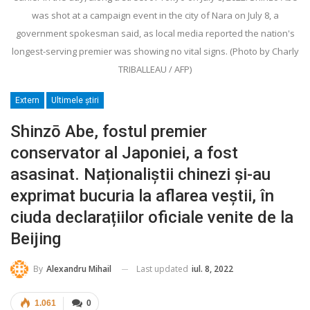
was shot at a campaign event in the city of Nara on July 8, a
government spokesman said, as local media reported the nation's
longest-serving premier was showing no vital signs. (Photo by Charly
TRIBALLEAU / AFP)
Extern
Ultimele ştiri
Shinzō Abe, fostul premier
conservator al Japoniei, a fost
asasinat. Naționaliștii chinezi și-au
exprimat bucuria la aflarea veștii, în
ciuda declarațiilor oficiale venite de la
Beijing
Last updated
iul. 8, 2022
By
Alexandru Mihail
1.061
0