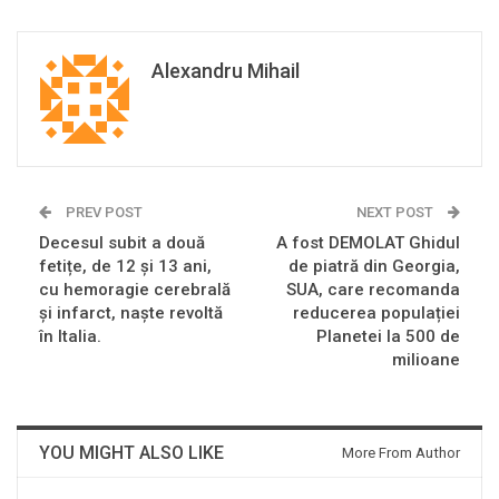
Alexandru Mihail
PREV POST
NEXT POST
Decesul subit a două
A fost DEMOLAT Ghidul
fetițe, de 12 și 13 ani,
de piatră din Georgia,
cu hemoragie cerebrală
SUA, care recomanda
și infarct, naște revoltă
reducerea populației
în Italia.
Planetei la 500 de
milioane
YOU MIGHT ALSO LIKE
More From Author