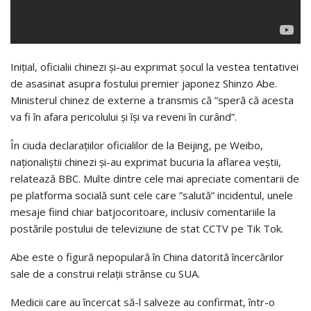
Inițial, oficialii chinezi și-au exprimat șocul la vestea tentativei
de asasinat asupra fostului premier japonez Shinzo Abe.
Ministerul chinez de externe a transmis că ”speră că acesta
va fi în afara pericolului și își va reveni în curând”.
În ciuda declarațiilor oficialilor de la Beijing, pe Weibo,
naționaliștii chinezi și-au exprimat bucuria la aflarea veștii,
relatează BBC. Multe dintre cele mai apreciate comentarii de
pe platforma socială sunt cele care ”salută” incidentul, unele
mesaje fiind chiar batjocoritoare, inclusiv comentariile la
postările postului de televiziune de stat CCTV pe Tik Tok.
Abe este o figură nepopulară în China datorită încercărilor
sale de a construi relații strânse cu SUA.
Medicii care au încercat să-l salveze au confirmat, într-o