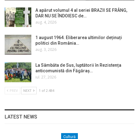
A apărut volumul 4 al seriei BRAZII SE FRÂNG,
DAR NU SE ÎNDOIESC de…
aug. 4, 2026
1 august 1964. Eliberarea ultimilor deținuți
politici din România…
aug. 3, 2026
La Sâmbăta de Sus, luptătorii în Rezistența
anticomunistă din Făgăraș…
iul. 27, 2026
PREV
NEXT
1 of 2.484
LATEST NEWS
Cultură