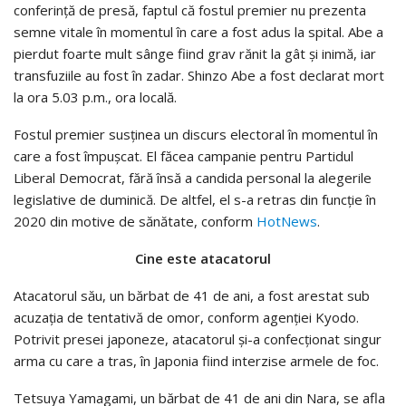
conferință de presă, faptul că fostul premier nu prezenta
semne vitale în momentul în care a fost adus la spital. Abe a
pierdut foarte mult sânge fiind grav rănit la gât și inimă, iar
transfuziile au fost în zadar. Shinzo Abe a fost declarat mort
la ora 5.03 p.m., ora locală.
Fostul premier susținea un discurs electoral în momentul în
care a fost împușcat. El făcea campanie pentru Partidul
Liberal Democrat, fără însă a candida personal la alegerile
legislative de duminică. De altfel, el s-a retras din funcție în
2020 din motive de sănătate, conform
HotNews
.
Cine este atacatorul
Atacatorul său, un bărbat de 41 de ani, a fost arestat sub
acuzația de tentativă de omor, conform agenției Kyodo.
Potrivit presei japoneze, atacatorul și-a confecționat singur
arma cu care a tras, în Japonia fiind interzise armele de foc.
Tetsuya Yamagami, un bărbat de 41 de ani din Nara, se afla