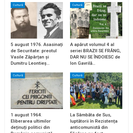
Cultură
Cultură
5 august 1976. Asasinați
A apărut volumul 4 al
de Securitate: preotul
seriei BRAZII SE FRÂNG,
Vasile Zăpârțan și
DAR NU SE ÎNDOIESC de
Dumitru Leontieș…
Ion Gavrilă…
Cultură
Cultură
1 august 1964.
La Sâmbăta de Sus,
Eliberarea ultimilor
luptătorii în Rezistența
deținuți politici din
anticomunistă din