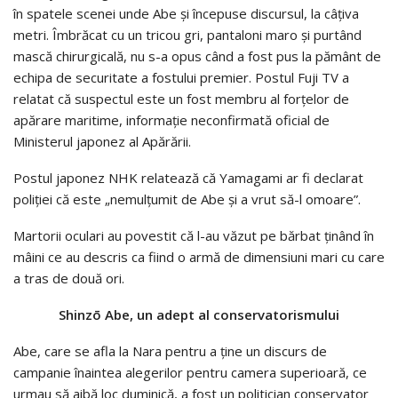
în spatele scenei unde Abe și începuse discursul, la câțiva
metri. Îmbrăcat cu un tricou gri, pantaloni maro și purtând
mască chirurgicală, nu s-a opus când a fost pus la pământ de
echipa de securitate a fostului premier. Postul Fuji TV a
relatat că suspectul este un fost membru al forţelor de
apărare maritime, informație neconfirmată oficial de
Ministerul japonez al Apărării.
Postul japonez NHK relatează că Yamagami ar fi declarat
poliției că este „nemulțumit de Abe şi a vrut să-l omoare”.
Martorii oculari au povestit că l-au văzut pe bărbat ținând în
mâini ce au descris ca fiind o armă de dimensiuni mari cu care
a tras de două ori.
Shinzō Abe, un adept al conservatorismului
Abe, care se afla la Nara pentru a ține un discurs de
campanie înaintea alegerilor pentru camera superioară, ce
urmau să aibă loc duminică, a fost un politician conservator