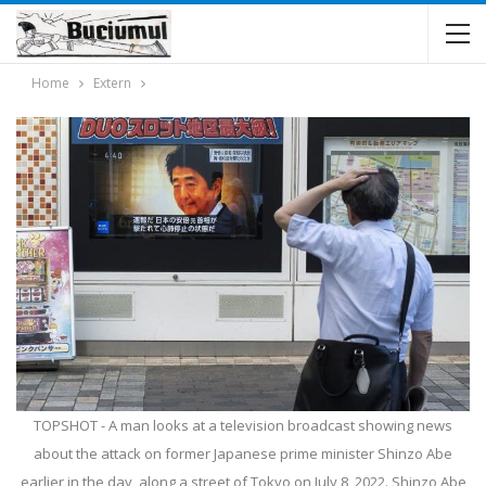
Home
Extern
TOPSHOT - A man looks at a television broadcast showing news
about the attack on former Japanese prime minister Shinzo Abe
earlier in the day, along a street of Tokyo on July 8, 2022. Shinzo Abe