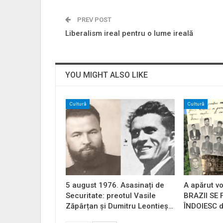
PREV POST
Liberalism ireal pentru o lume ireală
YOU MIGHT ALSO LIKE
Cultură
Cultură
5 august 1976. Asasinați de
A apărut vo
Securitate: preotul Vasile
BRAZII SE
Zăpârțan și Dumitru Leontieș…
ÎNDOIESC d