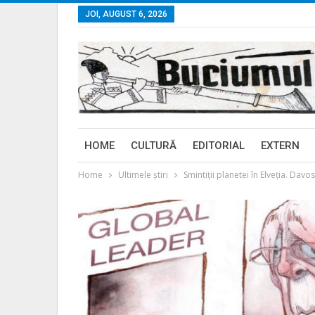
JOI, AUGUST 6, 2026
HOME
CULTURĂ
EDITORIAL
EXTERN
Home
Ultimele ştiri
Smintiții planetei în Elveția. Dav