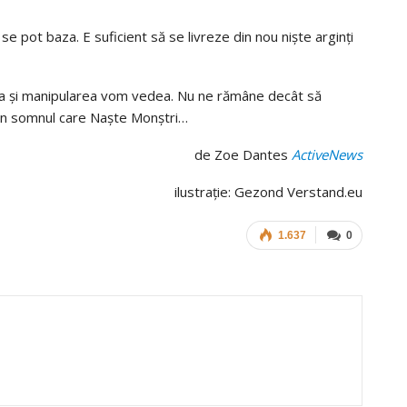
ă se pot baza. E suficient să se livreze din nou niște arginți
na și manipularea vom vedea. Nu ne rămâne decât să
din somnul care Naște Monștri…
de Zoe Dantes
ActiveNews
ilustrație: Gezond Verstand.eu
1.637
0