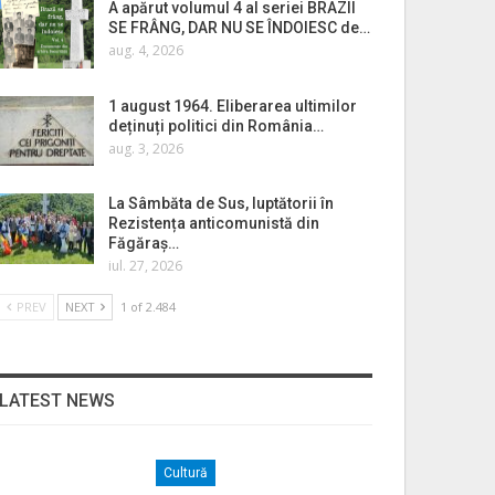
A apărut volumul 4 al seriei BRAZII
SE FRÂNG, DAR NU SE ÎNDOIESC de…
aug. 4, 2026
1 august 1964. Eliberarea ultimilor
deținuți politici din România…
aug. 3, 2026
La Sâmbăta de Sus, luptătorii în
Rezistența anticomunistă din
Făgăraș…
iul. 27, 2026
PREV
NEXT
1 of 2.484
LATEST NEWS
Cultură