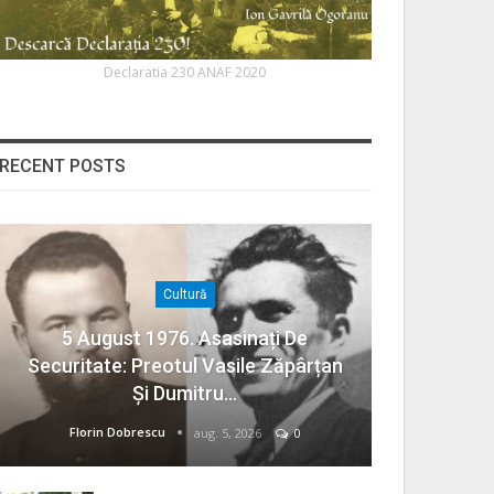
Declaratia 230 ANAF 2020
RECENT POSTS
Cultură
5 August 1976. Asasinați De
Securitate: Preotul Vasile Zăpârțan
Și Dumitru…
Florin Dobrescu
aug. 5, 2026
0