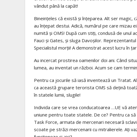
vândut până la capăt!
Bineințeles că există și înțeparea. Alt ser magic, c
au înțepat destui. Adică, numărul pe care mizau ei
numită și OMS! După cum stiți, condusă de unul acu
Fauci și Gates, și sluga Davoșilor. Reprezentantul
Specialistul morții! A demonstrat acest lucru în ța
Au incercat prostirea oamenilor doi ani. Când situ
lumea, au inventat un război. Acum se cam termin
Pentru ca jocurile să iasă inventează un Tratat. A
ca această grupare terorista OMS să dețină toată
în statele lumii, slugile!
Individa care se vrea conducatoarea …UE vă aten
uniune pentru toate statele. De ce? Pentru ca să
Task Force, armata de mercenari necesară sclaviz
scoate pe străzi mercenarii cu mitralierele. Ați va
funcționeze și aici?