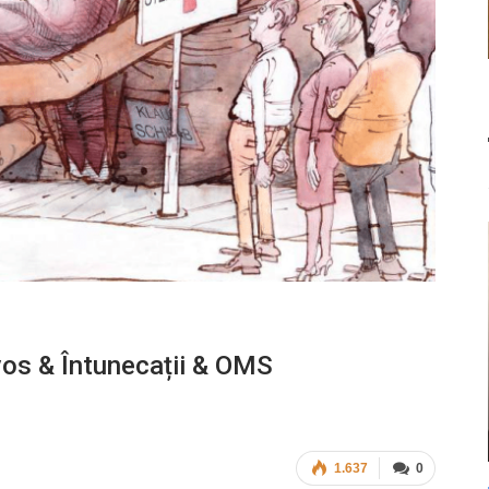
avos & Întunecații & OMS
1.637
0