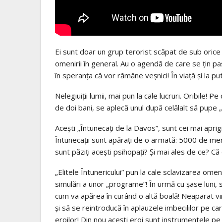
Ei sunt doar un grup terorist scăpat de sub orice c
omenirii în general. Au o agendă de care se țin pas c
în speranța că vor rămăne veșnici! În viață și la pu
Nelegiuiții lumii, mai pun la cale lucruri. Oribile! P
de doi bani, se aplecă unul după celălalt să pupe „
Acești „Întunecați de la Davos”, sunt cei mai aprigi
Întunecații sunt apărați de o armată: 5000 de mer
sunt păziți acești psihopați? Și mai ales de ce? Că
„Elitele Întunericului” pun la cale sclavizarea omen
simulări a unor „programe”! În urmă cu șase luni, s
cum va apărea în curând o altă boală! Neaparat vir
și să se reintroducă în aplauzele imbecililor pe 
eroilor! Din nou acești eroi sunt instrumentele pe