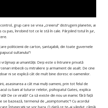
ontrol, grup care se vrea „creierul” distrugerii planetei, ai
u pas, înrobind tot ce le stă în cale. Pârjolind totul în jur,
tere.
e care politicienii de carton, șantajabili, din toate guvernele
papucul sultanului”!
 vrăjmași ai umanității. Deși este o întrunire privată
cenari imbecili cu mitraliere și armament de asalt. De cine
 doar ni se explică cât de mult bine doresc ei oamenilor.
irii, asasinarea a cât mai mulți oameni, prin tot felul de
acul cu bani al tuturor relelor, psihopatul Gates, explica
ală! De ce virală? Ca să existe din nou un inamic fără față
care se bazează, termenul de „asimptomatic”! Cu acordul
 care Întunecații se vor baza. O dată ce te-ai vândut, rămăi