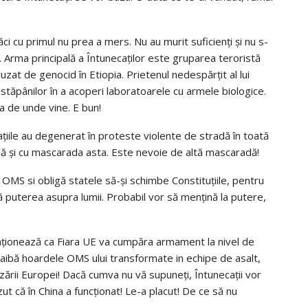
ăci cu primul nu prea a mers. Nu au murit suficienți și nu s-
. Arma principală a Întunecaților este gruparea teroristă
zat de genocid în Etiopia. Prietenul nedespărțit al lui
 stăpânilor în a acoperi laboratoarele cu armele biologice.
ra de unde vine. E bun!
ațiile au degenerat în proteste violente de stradă în toată
ă și cu mascarada asta. Este nevoie de altă mascaradă!
l OMS si obligă statele să-și schimbe Constituțiile, pentru
 puterea asupra lumii. Probabil vor să mențină la putere,
ționează ca Fiara UE va cumpăra armament la nivel de
 aibă hoardele OMS ului transformate in echipe de asalt,
ării Europei! Dacă cumva nu vă supuneți, Întunecații vor
zut că în China a funcționat! Le-a placut! De ce să nu