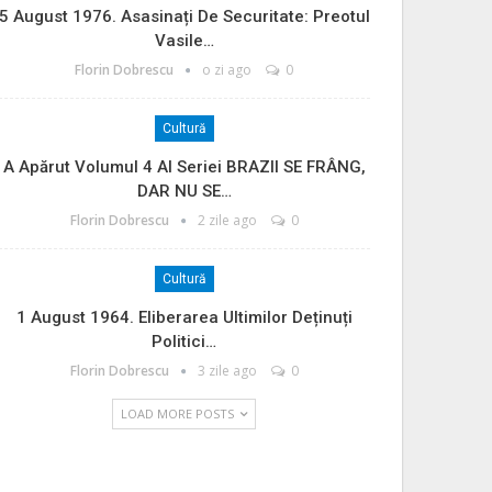
5 August 1976. Asasinați De Securitate: Preotul
Vasile…
Florin Dobrescu
o zi ago
0
Cultură
A Apărut Volumul 4 Al Seriei BRAZII SE FRÂNG,
DAR NU SE…
Florin Dobrescu
2 zile ago
0
Cultură
1 August 1964. Eliberarea Ultimilor Deținuți
Politici…
Florin Dobrescu
3 zile ago
0
LOAD MORE POSTS