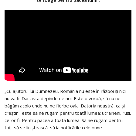
se roage pentru pacea lumii.
„Cu ajutorul lui Dumnezeu, România nu este în război și nici
nu va fi. Dar asta depinde de noi. Este o vorbă, să nu ne
băgăm acolo unde nu ne fierbe oala. Datoria noastră, ca și
creștini, este să ne rugăm pentru toată lumea: ucraineni, ruși,
ce-or fi. Pentru pacea a toată lumea. Să ne rugăm pentru
toți, să se liniștească, să ia hotărârile cele bune.