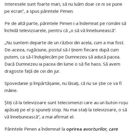
Interesele sunt foarte mari, să nu luăm doar ce ni se pune
pe ecran”, a spus părintele Pimen.
Pe de altă parte, părintele Pimen i-a îndemnat pe români să
închidă televizoarele, pentru că „o să vă înnebunească”.
„Nu suntem departe de un război din acela, cum a mai fost.
De-aceea, rugăciune, postul să-l ținem fiecare după cum
putem, ca să-l înduplecăm pe Dumnezeu să aducă pacea.
Dacă Dumnezeu ia pacea din lume o să fie haos. Să avem
dragoste față de cei din jur.
Spovedanie și împărtășanie, nu lăsați, că nu se știe ce va fi
mâine.
Știți că la televizoare sunt telecomenzi care au un buton roșu:
apăsați pe el și spuneți stop. Nu mai stați la televizoare, o să
vă înnebunească”, a mai afirmat el.
Părintele Pimen a îndemnat la
oprirea avor
turilor, care