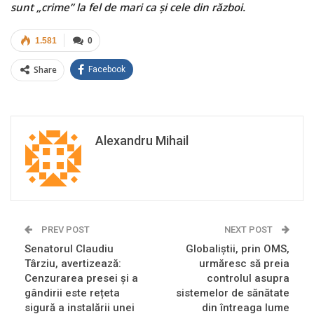
sunt „crime” la fel de mari ca și cele din război.
1.581
0
Share
Facebook
Alexandru Mihail
PREV POST
NEXT POST
Senatorul Claudiu
Globaliștii, prin OMS,
Târziu, avertizează:
urmăresc să preia
Cenzurarea presei și a
controlul asupra
gândirii este rețeta
sistemelor de sănătate
sigură a instalării unei
din întreaga lume