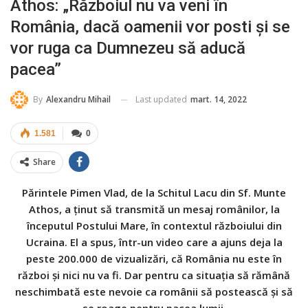
Athos: „Războiul nu va veni în
România, dacă oamenii vor posti și se
vor ruga ca Dumnezeu să aducă
pacea”
Last updated
mart. 14, 2022
By
Alexandru Mihail
1.581
0
Share
Părintele Pimen Vlad, de la Schitul Lacu din Sf. Munte
Athos, a ținut să transmită un mesaj românilor, la
începutul Postului Mare, în contextul războiului din
Ucraina. El a spus, într-un video care a ajuns deja la
peste 200.000 de vizualizări, că România nu este în
război și nici nu va fi. Dar pentru ca situația să rămână
neschimbată este nevoie ca românii să postească și să