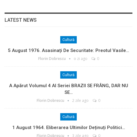
LATEST NEWS
Cultură
5 August 1976. Asasinați De Securitate: Preotul Vasile…
Florin Dobrescu
o zi ago
0
Cultură
A Apărut Volumul 4 Al Seriei BRAZII SE FRÂNG, DAR NU
SE…
Florin Dobrescu
2 zile ago
0
Cultură
1 August 1964. Eliberarea Ultimilor Deținuți Politici…
Florin Dobrescu
3 zile ago
0