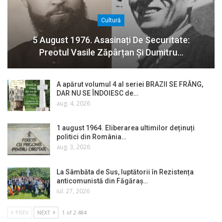
Cultură
5 August 1976. Asasinați De Securitate:
Preotul Vasile Zăpârțan Și Dumitru…
A apărut volumul 4 al seriei BRAZII SE FRÂNG,
DAR NU SE ÎNDOIESC de…
aug. 4, 2026
1 august 1964. Eliberarea ultimilor deținuți
politici din România…
aug. 3, 2026
La Sâmbăta de Sus, luptătorii în Rezistența
anticomunistă din Făgăraș…
iul. 27, 2026
PREV
NEXT
1 of 2.484