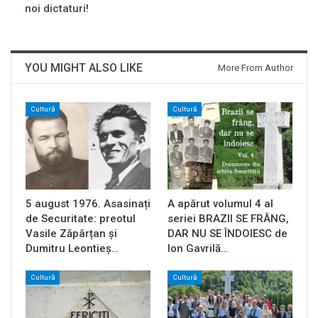
noi dictaturi!
YOU MIGHT ALSO LIKE
More From Author
Cultură
Cultură
5 august 1976. Asasinați
A apărut volumul 4 al
de Securitate: preotul
seriei BRAZII SE FRÂNG,
Vasile Zăpârțan și
DAR NU SE ÎNDOIESC de
Dumitru Leontieș…
Ion Gavrilă…
Cultură
Cultură