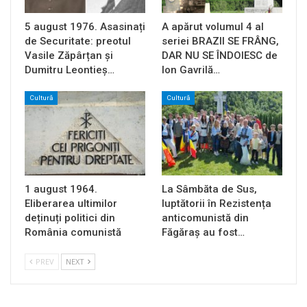
5 august 1976. Asasinați
A apărut volumul 4 al
de Securitate: preotul
seriei BRAZII SE FRÂNG,
Vasile Zăpârțan și
DAR NU SE ÎNDOIESC de
Dumitru Leontieș…
Ion Gavrilă…
Cultură
Cultură
1 august 1964.
La Sâmbăta de Sus,
Eliberarea ultimilor
luptătorii în Rezistența
deținuți politici din
anticomunistă din
România comunistă
Făgăraș au fost…
PREV
NEXT