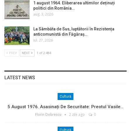
1 august 1964. Eliberarea ultimilor deținuți
politici din România…
aug. 3, 2026
La Sâmbăta de Sus, luptătorii în Rezistența
anticomunistă din Făgăraș…
iul. 27, 2026
PREV
NEXT
1 of 2.484
LATEST NEWS
Cultură
5 August 1976. Asasinați De Securitate: Preotul Vasile…
Florin Dobrescu
2 zile ago
0
Cultură