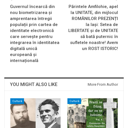
Guvernul încearcă din
Părintele Amfilohie, apel
nou biometrizarea și
la UNITATE, din mijlocul
amprentarea întregii
ROMÂNILOR PREZENȚI
populații prin cartea de
la Iași: Setea de
identitate electronică
LIBERTATE și de UNITATE
care servește pentru
să bată puternic în
integrarea în identitatea
sufletele noastre! Avem
digitală unică
un ROST ISTORIC!
europeană și
internațională
YOU MIGHT ALSO LIKE
More From Author
Cultură
Cultură