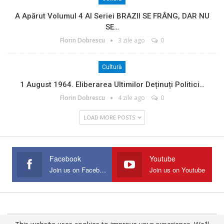
A Apărut Volumul 4 Al Seriei BRAZII SE FRÂNG, DAR NU
SE…
Florin Dobrescu
3 zile ago
0
Cultură
1 August 1964. Eliberarea Ultimilor Deținuți Politici…
Florin Dobrescu
4 zile ago
0
LOAD MORE POSTS
Facebook
Youtube
Join us on Facebook
Join us on Youtube