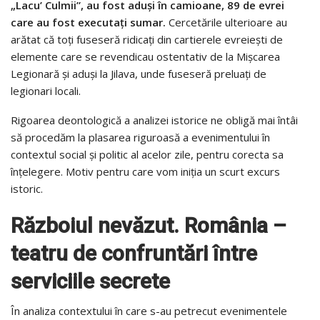
„Lacu’ Culmii”, au fost aduşi în camioane, 89 de evrei
care au fost executați sumar.
Cercetările ulterioare au
arătat că toţi fuseseră ridicaţi din cartierele evreieşti de
elemente care se revendicau ostentativ de la Mişcarea
Legionară şi aduşi la Jilava, unde fuseseră preluaţi de
legionari locali.
Rigoarea deontologică a analizei istorice ne obligă mai întâi
să procedăm la plasarea riguroasă a evenimentului în
contextul social şi politic al acelor zile, pentru corecta sa
înţelegere. Motiv pentru care vom iniţia un scurt excurs
istoric.
Războiul nevăzut. România –
teatru de confruntări între
serviciile secrete
În analiza contextului în care s-au petrecut evenimentele