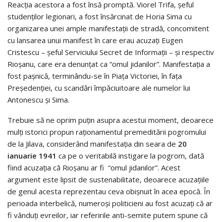
Reacția acestora a fost însă promptă. Viorel Trifa, șeful
studenților legionari, a fost însărcinat de Horia Sima cu
organizarea unei ample manifestații de stradă, concomitent
cu lansarea unui manifest în care erau acuzați Eugen
Cristescu – șeful Serviciului Secret de Informații – și respectiv
Rioșanu, care era denunțat ca “omul jidanilor”. Manifestația a
fost pașnică, terminându-se în Piața Victoriei, în fața
Președenției, cu scandări împăciuitoare ale numelor lui
Antonescu și Sima.
Trebuie să ne oprim puțin asupra acestui moment, deoarece
mulți istorici propun raționamentul premeditării pogromului
de la Jilava, considerând manifestația din seara de
20
ianuarie 1941
ca pe o veritabilă instigare la pogrom, dată
fiind acuzația că Rioșanu ar fi “omul jidanilor”. Acest
argument este lipsit de sustenabilitate, deoarece acuzațiile
de genul acesta reprezentau ceva obișnuit în acea epocă. În
perioada interbelică, numeroși politicieni au fost acuzați că ar
fi vânduți evreilor, iar referirile anti-semite putem spune că