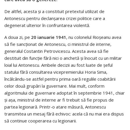
De altfel, acesta și a constituit pretextul utilizat de
Antonescu pentru declanşarea crizei politice care a
degenerat ulterior în confruntarea violentă.
A doua zi, pe
20 ianuarie 1941
, nu colonelul Rioșeanu avea
să fie sancționat de Antonescu, ci ministrul de interne,
generalul Costantin Petrovicescu. Acesta avea să fie
destituit din funcție fără nici o anchetă și înocuit cu un militar
loial lui Antonescu. Ambele decizii au fost luate de șeful
statului fără consultarea vicepremierului Horia Sima,
încălcându-se astfel pentru prima oară regulile coabitării
celor două grupări la guvernare. Mai mult, conform
algoritmului de guvernare adoptat în septembrie 1941, chiar
și așa, ministrul de interne ar fi trebuit să fie propus de
partea legionară. Printr-o atare măsură, Antonescu
transmitea un mesaj fără echivoc: acela că nu mai era dispus
să continue cooperarea cu legionarii.