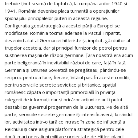
trebuie ținut seamă de faptul că, la cumpăna anilor 1940 și
1941, România devenise placa turnantă a operațiunilor
spionajului principalelor puteri în această regiune.
Configurația geostrategică a acestei părți a Europei se
modificase. România tocmai aderase la Pactul Tripartit,
devenind aliat al Germaniei hitleriste și, implicit, găzduitor al
trupelor acesteia, dar și principal furnizor de petrol pentru
susținerea mașinii de război germane. Țara noastră era acum
parte beligerantă în inevitabilul război de care, față în față,
Germania și Uniunea Sovietică se pregăteau, pândindu-se
reciproc pentru a face, fiecare, întâiul pas. În aceste condiții,
pentru serviciile secrete sovietice și britanice, spațiul
românesc căpăta o importanță primordială în privința
culegerii de informații dar și oricăror acțiuni ce ar fi putut
destabiliza guvernul progerman de la București. Pe de altă
parte, serviciile secrete germane își intensificaseră, la rândul
lor, activitatea într-o țară ce intrase în zona de influență a
Reichului și care asigura platforma strategică pentru cele
două mari operațiuni militare proiectate de Hitler: planul