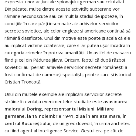
expresia unor acțiuni ale spionajului german sau celui aliat.
Din păcate, multe dintre aceste activități subterane vor
rămâne necunoscute sau cel mult la stadiul de ipoteze, în
condițiile în care părți însemnate ale arhivelor serviciilor
secrete sovietice, ale celor engleze și americane continuă să
rămână clasificate. Unul din motive este poate și acela că ele
au implicat victime colaterale, care s-ar putea ușor încadra în
categoria crimelor împotriva umanității. Un astfel de masacru
fiind și cel din Pădurea Jilava. Oricum, faptul că după război
sovieticii au “periat” arhivele serviciilor secrete românești a
fost confirmat de numeroși specialiști, printre care și istoricul
Cristian Troncotă.
Unul din multele exemple ale implicării serviciilor secrete
străine în evoluția evenimentelor studiate este
asasinarea
maiorului Doring, reprezentantul Misiunii Militare
germane, la 19 noiembrie 1941, ziua în amiaza mare, în
centrul Bucureștiului,
de un grec dovedit, în urma anchetei,
ca fiind agent al Intelligence Service. Gestul era pe cât de