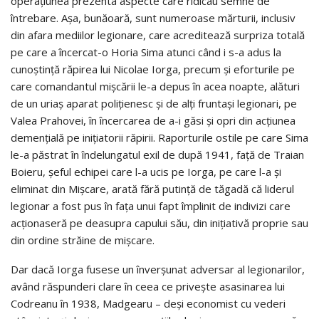
operațiunea prezenta aspecte care ridicau semne de
întrebare. Așa, bunăoară, sunt numeroase mărturii, inclusiv
din afara mediilor legionare, care acreditează surpriza totală
pe care a încercat-o Horia Sima atunci când i s-a adus la
cunoștință răpirea lui Nicolae Iorga, precum și eforturile pe
care comandantul mișcării le-a depus în acea noapte, alături
de un uriaș aparat polițienesc și de alți fruntași legionari, pe
Valea Prahovei, în încercarea de a-i găsi și opri din acțiunea
demențială pe inițiatorii răpirii. Raporturile ostile pe care Sima
le-a păstrat în îndelungatul exil de după 1941, față de Traian
Boieru, șeful echipei care l-a ucis pe Iorga, pe care l-a și
eliminat din Mișcare, arată fără putință de tăgadă că liderul
legionar a fost pus în fața unui fapt împlinit de indivizi care
acționaseră pe deasupra capului său, din inițiativă proprie sau
din ordine străine de mișcare.
Dar dacă Iorga fusese un înverșunat adversar al legionarilor,
având răspunderi clare în ceea ce privește asasinarea lui
Codreanu în 1938, Madgearu – deși economist cu vederi