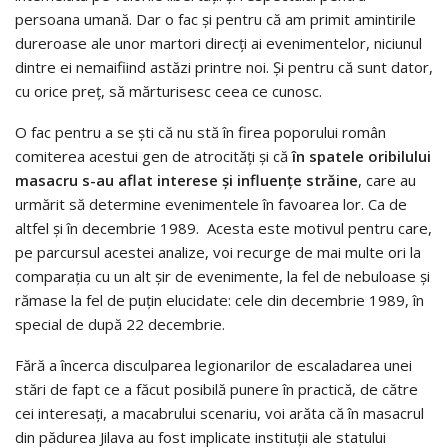
persoana umană. Dar o fac şi pentru că am primit amintirile
dureroase ale unor martori direcţi ai evenimentelor, niciunul
dintre ei nemaifiind astăzi printre noi. Şi pentru că sunt dator,
cu orice preţ, să mărturisesc ceea ce cunosc.
O fac pentru a se şti că nu stă în firea poporului român
comiterea acestui gen de atrocități şi că
în spatele oribilului
masacru s-au aflat interese şi influenţe străine
, care au
urmărit să determine evenimentele în favoarea lor. Ca de
altfel şi în decembrie 1989. Acesta este motivul pentru care,
pe parcursul acestei analize, voi recurge de mai multe ori la
comparația cu un alt șir de evenimente, la fel de nebuloase și
rămase la fel de puțin elucidate: cele din decembrie 1989, în
special de după 22 decembrie.
Fără a încerca disculparea legionarilor de escaladarea unei
stări de fapt ce a făcut posibilă punere în practică, de către
cei interesați, a macabrului scenariu, voi arăta că în masacrul
din pădurea Jilava au fost implicate instituții ale statului