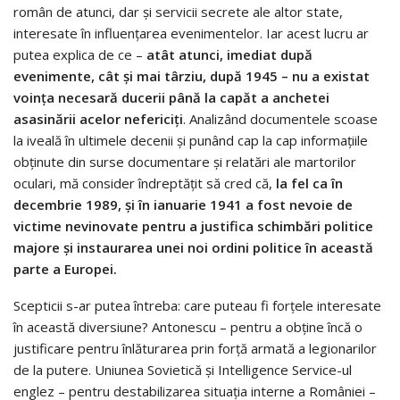
român de atunci, dar și servicii secrete ale altor state,
interesate în influențarea evenimentelor. Iar acest lucru ar
putea explica de ce –
atât atunci, imediat după
evenimente, cât și mai târziu, după 1945 – nu a existat
voința necesară ducerii până la capăt a anchetei
asasinării acelor nefericiţi
. Analizând documentele scoase
la iveală în ultimele decenii și punând cap la cap informațiile
obținute din surse documentare și relatări ale martorilor
oculari, mă consider îndreptățit să cred că,
la fel ca în
decembrie 1989, și în ianuarie 1941 a fost nevoie de
victime nevinovate pentru a justifica schimbări politice
majore și instaurarea unei noi ordini politice în această
parte a Europei.
Scepticii s-ar putea întreba: care puteau fi forțele interesate
în această diversiune? Antonescu – pentru a obţine încă o
justificare pentru înlăturarea prin forță armată a legionarilor
de la putere. Uniunea Sovietică şi Intelligence Service-ul
englez – pentru destabilizarea situaţia interne a României –