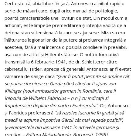
Cert este că, abia întors în țară, Antonescu a iniţiat rapid o
serie de măsuri care, după orice manual de politologie,
poartă caracteristicile unei lovituri de stat. Din modul cum a
acționat, este limpede premeditarea și intenția vădită de a
detona starea tensionată la care se ajunsese. Miza sa era
înlăturarea legionarilor de la putere şi preluarea integrală a
acesteia, fără a mai încerca o posibilă conciliere în prealabil,
așa cum de altfel și Hitler îl sfătuise. O notă informativă
transmisă la 6 februarie 1941, de dr. Schlotterer către
cabinetul lui Hitler, aprecia că generalul Antonescu ar fi evitat
vărsarea de sânge dacă
“și-ar fi putut permite să amâne cât
se putea ciocnirea cu Garda până când ar fi ajuns von
Killinger [noul ambasador german în România, care îl
înlocuia de Wilhelm Fabricius – n.n.] cu indicații și
împuterniciri depline din partea Fuehrerului”
. Or, Antonescu
și Fabricius preferaseră
“să rezolve lucrurile în grabă și să
treacă la acțiune împotriva Gărzii cât mai repede posibil”
.
(Evenimentele din ianuarie 1941 în arhivele germane și
române – Editura Majadahonda, București, 1998)