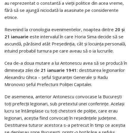
au reprezentat o constantă a vieții politice din acea vreme,
fără să se ajungă niciodată la asasinate pe considerente
etnice.
Revenind la cronologia evenimentelor, noaptea dintre
20 și
21 ianuarie
este intervalul în care Horia Sima decide să se
ascundă, părăsind atât Președinția, cât și locuința personală,
intuind probabil turnura pe care aveau să o ia lucrurile.
Cea de-a doua mutare a lui Antonescu avea să se producă în
dimineața zilei de
21 ianuarie 1941:
destituirea legionarilor
Alexandru Ghica – șeful Siguranței Generale și Radu
Mironovici șeful Prefecturii Poliției Capitalei.
De asemenea, anterior Antonescu convocase la București
toți prefecții legionari, sub pretextul unei conferinţe. Același
lucru se întâmplase cu toți chestorii de poliție, care erau
legionari, aceștia fiind convocați în reședințele județene.
Destituirea tuturor acestora s-a petrecut în timp ce aceştia
se deplasau spre Bucureşti, printr-o hotărâre a șefului