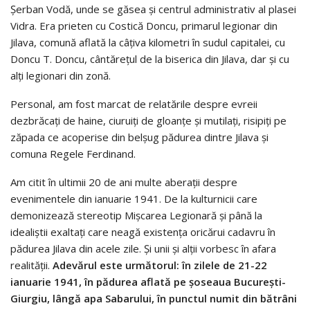
Şerban Vodă, unde se găsea şi centrul administrativ al plasei
Vidra. Era prieten cu Costică Doncu, primarul legionar din
Jilava, comună aflată la câţiva kilometri în sudul capitalei, cu
Doncu T. Doncu, cântărețul de la biserica din Jilava, dar și cu
alți legionari din zonă.
Personal, am fost marcat de relatările despre evreii
dezbrăcați de haine, ciuruiți de gloanțe și mutilați, risipiți pe
zăpada ce acoperise din belșug pădurea dintre Jilava și
comuna Regele Ferdinand.
Am citit în ultimii 20 de ani multe aberaţii despre
evenimentele din ianuarie 1941. De la kulturnicii care
demonizează stereotip Mişcarea Legionară şi până la
idealiştii exaltaţi care neagă existenţa oricărui cadavru în
pădurea Jilava din acele zile. Şi unii şi alţii vorbesc în afara
realităţii.
Adevărul este următorul: în zilele de 21-22
ianuarie 1941, în pădurea aflată pe şoseaua Bucureşti-
Giurgiu, lângă apa Sabarului, în punctul numit din bătrâni