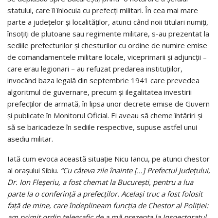
statului, care îi înlocuia cu prefecţi militari. În cea mai mare
parte a județelor și localităților, atunci când noii titulari numiți,
însoțiți de plutoane sau regimente militare, s-au prezentat la
sediile prefecturilor și chesturilor cu ordine de numire emise
de comandamentele militare locale, viceprimarii și adjuncții –
care erau legionari – au refuzat predarea instituțiilor,
invocând baza legală din septembrie 1941 care prevedea
algoritmul de guvernare, precum și ilegalitatea investirii
prefecților de armată, în lipsa unor decrete emise de Guvern
și publicate în Monitorul Oficial. Ei aveau să cheme întăriri și
să se baricadeze în sediile respective, supuse astfel unui
asediu militar.
Iată cum evoca această situație Nicu Iancu, pe atunci chestor
al orașului Sibiu.
“Cu câteva zile înainte […] Prefectul Județului,
Dr. Ion Fleșeriu, a fost chemat la București, pentru a lua
parte la o conferință a prefecților. Același truc a fost folosit
față de mine, care îndeplineam funcția de Chestor al Poliției:
am primit ordin telegrafic de a mă prezenta la Inspectoratul