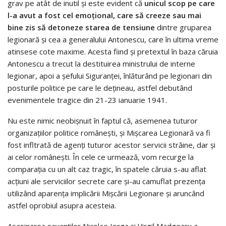
grav pe atât de inutil și este evident că
unicul scop pe care
l-a avut a fost cel emoțional, care să creeze sau mai
bine zis să detoneze starea de tensiune
dintre gruparea
legionară și cea a generalului Antonescu, care în ultima vreme
atinsese cote maxime. Acesta fiind și pretextul în baza căruia
Antonescu a trecut la destituirea ministrului de interne
legionar, apoi a șefului Siguranței, înlăturând pe legionari din
posturile politice pe care le dețineau, astfel debutând
evenimentele tragice din 21-23 ianuarie 1941.
Nu este nimic neobișnuit în faptul că, asemenea tuturor
organizațiilor politice românești, și Mișcarea Legionară va fi
fost infltrată de agenți tuturor acestor servicii străine, dar și
ai celor românești. În cele ce urmează, vom recurge la
comparația cu un alt caz tragic, în spatele căruia s-au aflat
acțiuni ale serviciilor secrete care și-au camuflat prezența
utilizând aparența implicării Mișcării Legionare și aruncând
astfel oprobiul asupra acesteia.