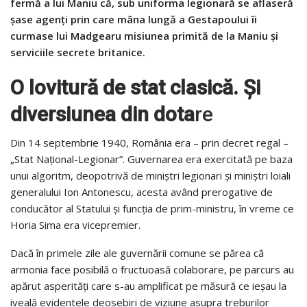
fermă a lui Maniu că, sub uniforma legionară se aflaseră
șase agenți prin care mâna lungă a Gestapoului îi
curmase lui Madgearu misiunea primită de la Maniu și
serviciile secrete britanice.
O lovitură de stat clasică. Şi
diversiunea din dota
re
Din 14 septembrie 1940, România era – prin decret regal –
„Stat Naţional-Legionar”. Guvernarea era exercitată pe baza
unui algoritm, deopotrivă de miniştri legionari şi miniştri loiali
generalului Ion Antonescu, acesta având prerogative de
conducător al Statului şi funcția de prim-ministru, în vreme ce
Horia Sima era vicepremier.
Dacă în primele zile ale guvernării comune se părea că
armonia face posibilă o fructuoasă colaborare, pe parcurs au
apărut asperități care s-au amplificat pe măsură ce ieșau la
iveală evidentele deosebiri de viziune asupra treburilor