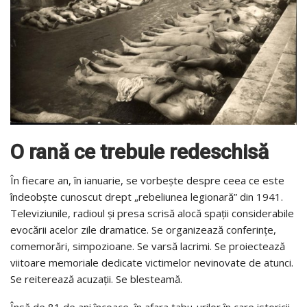
O rană ce trebuie redeschisă
În fiecare an, în ianuarie, se vorbește despre ceea ce este
îndeobște cunoscut drept „rebeliunea legionară” din 1941.
Televiziunile, radioul și presa scrisă alocă spații considerabile
evocării acelor zile dramatice. Se organizează conferințe,
comemorări, simpozioane. Se varsă lacrimi. Se proiectează
viitoare memoriale dedicate victimelor nevinovate de atunci.
Se reiterează acuzații. Se blesteamă.