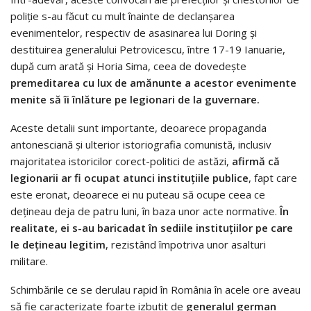
poliție s-au făcut cu mult înainte de declanșarea
evenimentelor, respectiv de asasinarea lui Doring și
destituirea generalului Petrovicescu, între 17-19 Ianuarie,
după cum arată și Horia Sima, ceea de dovedește
premeditarea cu lux de amănunte a acestor evenimente
menite să îi înlăture pe legionari de la guvernare.
Aceste detalii sunt importante, deoarece propaganda
antonesciană și ulterior istoriografia comunistă, inclusiv
majoritatea istoricilor corect-politici de astăzi,
afirmă că
legionarii ar fi ocupat atunci instituțiile publice
, fapt care
este eronat, deoarece ei nu puteau să ocupe ceea ce
dețineau deja de patru luni, în baza unor acte normative.
În
realitate, ei s-au baricadat în sediile instituțiilor pe care
le dețineau legitim
, rezistând împotriva unor asalturi
militare.
Schimbările ce se derulau rapid în România în acele ore aveau
să fie caracterizate foarte izbutit de
generalul german