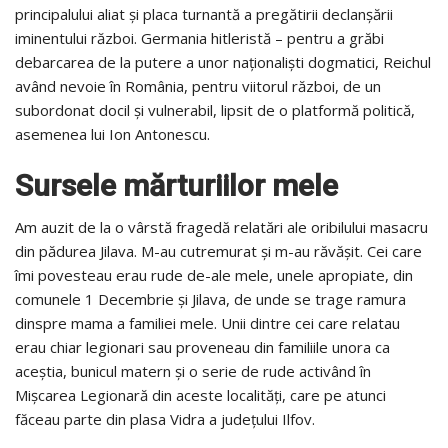
principalului aliat și placa turnantă a pregătirii declanșării
iminentului război. Germania hitleristă – pentru a grăbi
debarcarea de la putere a unor naţionalişti dogmatici, Reichul
având nevoie în România, pentru viitorul război, de un
subordonat docil și vulnerabil, lipsit de o platformă politică,
asemenea lui Ion Antonescu.
Sursele mărturiilor mele
Am auzit de la o vârstă fragedă relatări ale oribilului masacru
din pădurea Jilava. M-au cutremurat și m-au răvășit. Cei care
îmi povesteau erau rude de-ale mele, unele apropiate, din
comunele 1 Decembrie și Jilava, de unde se trage ramura
dinspre mama a familiei mele. Unii dintre cei care relatau
erau chiar legionari sau proveneau din familiile unora ca
aceștia, bunicul matern şi o serie de rude activând în
Mişcarea Legionară din aceste localităţi, care pe atunci
făceau parte din plasa Vidra a judeţului Ilfov.