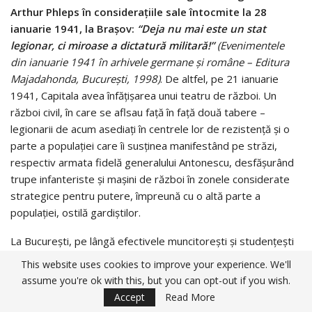
Arthur Phleps în considerațiile sale întocmite la 28
ianuarie 1941, la Brașov:
“Deja nu mai este un stat
legionar, ci miroase a dictatură militară!”
(Evenimentele
din ianuarie 1941 în arhivele germane și române – Editura
Majadahonda, București, 1998)
. De altfel, pe 21 ianuarie
1941, Capitala avea înfățișarea unui teatru de război. Un
război civil, în care se aflsau față în față două tabere –
legionarii de acum asediați în centrele lor de rezistență și o
parte a populației care îi susținea manifestând pe străzi,
respectiv armata fidelă generalului Antonescu, desfășurând
trupe infanteriste și mașini de război în zonele considerate
strategice pentru putere, împreună cu o altă parte a
populației, ostilă gardiștilor.
La București, pe lângă efectivele muncitorești și studențești
din Capitală, mii de țărani din comunele învecinate, membri și
This website uses cookies to improve your experience. We'll
simpatizanți ai Legiunii, au fost convocați, pornind încolonați
assume you're ok with this, but you can opt-out if you wish.
pentru a întări apărarea instituțiilor și sediilor legionare
Accept
Read More
asediate de armată. Mii de bucureșteni, cei mai mulți