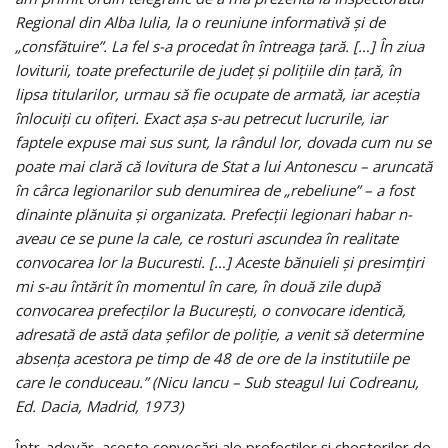
Regional din Alba Iulia, la o reuniune informativă și de
„consfătuire”. La fel s-a procedat în întreaga țară. […] În ziua
loviturii, toate prefecturile de județ și polițiile din țară, în
lipsa titularilor, urmau să fie ocupate de armată, iar aceștia
înlocuiți cu ofițeri. Exact așa s-au petrecut lucrurile, iar
faptele expuse mai sus sunt, la rândul lor, dovada cum nu se
poate mai clară că lovitura de Stat a lui Antonescu – aruncată
în cârca legionarilor sub denumirea de „rebeliune” – a fost
dinainte plănuita și organizata. Prefecții legionari habar n-
aveau ce se pune la cale, ce rosturi ascundea în realitate
convocarea lor la Bucuresti. […] Aceste bănuieli și presimțiri
mi s-au întărit în momentul în care, în două zile după
convocarea prefecților la București, o convocare identică,
adresată de astă data șefilor de poliție, a venit să determine
absența acestora pe timp de 48 de ore de la institutiile pe
care le conduceau.”
(Nicu Iancu – Sub steagul lui Codreanu,
Ed. Dacia, Madrid, 1973)
Într-adevăr, aceste convocări ale prefecților și chestorilor de