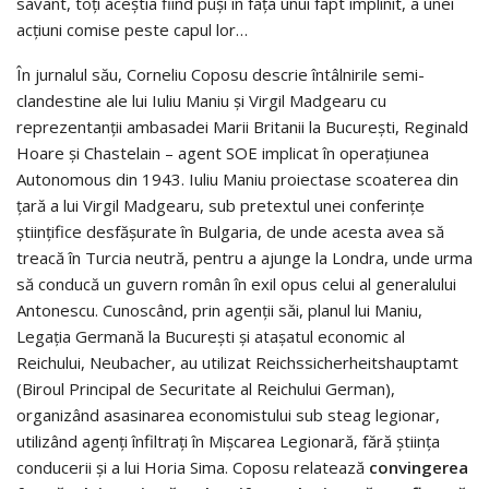
savant, toți aceștia fiind puși în fața unui fapt implinit, a unei
acțiuni comise peste capul lor…
În jurnalul său, Corneliu Coposu descrie întâlnirile semi-
clandestine ale lui Iuliu Maniu și Virgil Madgearu cu
reprezentanții ambasadei Marii Britanii la Bucureşti, Reginald
Hoare şi Chastelain – agent SOE implicat în operaţiunea
Autonomous din 1943. Iuliu Maniu proiectase scoaterea din
țară a lui Virgil Madgearu, sub pretextul unei conferinţe
ştiinţifice desfășurate în Bulgaria, de unde acesta avea să
treacă în Turcia neutră, pentru a ajunge la Londra, unde urma
să conducă un guvern român în exil opus celui al generalului
Antonescu. Cunoscând, prin agenții săi, planul lui Maniu,
Legaţia Germană la Bucureşti și atașatul economic al
Reichului, Neubacher, au utilizat Reichssicherheitshauptamt
(Biroul Principal de Securitate al Reichului German),
organizând asasinarea economistului sub steag legionar,
utilizând agenți înfiltraţi în Mişcarea Legionară, fără ştiinţa
conducerii şi a lui Horia Sima. Coposu relatează
convingerea