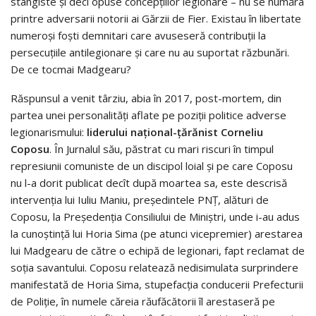
stângiste și deci opuse concepțiilor legionare – nu se număra
printre adversarii notorii ai Gărzii de Fier. Existau în libertate
numeroși foști demnitari care avuseseră contribuții la
persecuțiile antilegionare și care nu au suportat răzbunări.
De ce tocmai Madgearu?
Răspunsul a venit târziu, abia în 2017, post-mortem, din
partea unei personalități aflate pe poziții politice adverse
legionarismului:
liderului național-țărănist Corneliu
Coposu
. În Jurnalul său, păstrat cu mari riscuri în timpul
represiunii comuniste de un discipol loial și pe care Coposu
nu l-a dorit publicat decît după moartea sa, este descrisă
intervenția lui Iuliu Maniu, președintele PNȚ, alături de
Coposu, la Președenția Consiliului de Miniștri, unde i-au adus
la cunoștință lui Horia Sima (pe atunci vicepremier) arestarea
lui Madgearu de către o echipă de legionari, fapt reclamat de
soția savantului. Coposu relatează nedisimulata surprindere
manifestată de Horia Sima, stupefacția conducerii Prefecturii
de Poliție, în numele căreia răufăcătorii îl arestaseră pe