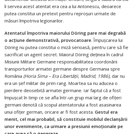
îi servea acest atentat era cea a lui Antonescu, deoarece
putea constitui un pretext pentru reproșuri urmate de
măsuri împotriva legionarilor.
Atentatul împotriva maiorului Döring pare mai degrabă
o acțiune demonstrativă, provocatoare
. Împușcarea lui
Döring nu putea constitui o miză serioasă, pentru care să fie
sacrificat un agent secret. Maiorul Döring deținea în cadrul
Misiunii Militare Germane responsabilitatea coordonării
transporturilor armatei germane dinspre Germania spre
România
(Horia Sima – Era Libertății, Madrid, 1986),
dar nu
era un șef militar de prim rang. Moartea sa nu aducea o
pierdere deosebită armatei germane. Iar faptul că a fost
împușcat în timp ce se afla într-un grup mai larg de ofițeri
germani denotă că scopul atentatorului a fost asasinarea
unui ofițer german, oricare ar fi fost acesta.
Gestul era
menit, cel mai probabil, să constituie mobilul declanșării
unor evenimente, ca urmare a presiunii emoționale pe
care avea să o genereze.