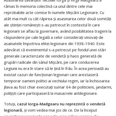
Asasinarea savanților Nicolae Iorga și Virgil Madgearu a
rămas în memoria colectivă ca unul dintre cele mai
reprobabile acte comise în numele Mișcării Legionare. Cu
atât mai mult cu cât răpirea și asasinarea celor două somități
ale științei românești s-au petrecut în contextul în care
legionarii se aflau la guvernare, având posibilitatea tragerii la
răspundere pe cale legală a celor considerați vinovați de
asainatele împotriva elitei legionare din 1938-1940. Este
adevărat că evenimentul s-a petrecut pe fondul unei stări
generale caracterizate de vendetă și haos generată de
grupări radicale din sânul Mișcării, pe care conducerea
Legiunii nu era în stare să le țină în frâu. În acea perioadă au
existat cazuri de funcționari legionari care arestaseră
temporar oameni politici ai vechiului regim, iar la închisoarea
Jilava au fost chiar executați sumar 64 de politicieni, jandarmi,
polițiști care participaseră la masacrele antilegionare.
Totuși,
cazul Iorga-Madgearu nu reprezintă o vendetă
legionară
, și vom vedea mai jos de ce. De la început