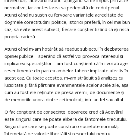
intelectual, “adevărul istoric” ajungând să fie impus prin acte
normative, iar contestarea sa pedepsită de codul penal.
Atunci când nu susțin cu fervoare variantele acreditate de
dogmele corectitudinii politice, istoricii preferă, în cel mai bun
caz, să evite acest subiect, fiecare conștientizând că își riscă
propria carieră.
Atunci când m-am hotărât să readuc subiectul în dezbaterea
opiniei publice – sperând că astfel voi provoca interesul și
implicarea specialiştilor – am fost conștient că îmi voi atrage
resentimente din partea ambelor tabere implicate afectiv în
acest caz. Cu toate acestea, m-am străduit să analizez cu
luciditate și fără părtinire evenimentele acelor acele zile, așa
cum au fost ele reținute de presa vremii, de documente și
de memoriile unora dintre cei imolicați, într-un fel sau altul.
O fac conştient de consecinţe, deoarece cred că Adevărul
este singurul care ne poate elibera de fantomele trecutului.
Singurul pe care se poate construi o societate normală,
întemeiată pe valorile libertății și respectului pentru