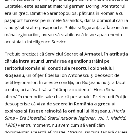
Capitalei, este asasinat maiorul german Döring. Atentatorul
era un grec, Dimitrie Sarantopoulos, pătruns în România cu
pașaport turcesc pe numele Sarandos, dar la domiciliul căruia
s-au găsit și alte pașapoarte. Poliția și Siguranța, aflate încă în
mâna legionarilor, aveau să stabilească lesne apartenența
acestuia la Intelligence Service.
Trebuie precizat că
Serviciul Secret al Armatei, în atribuția
căruia intra atunci urmărirea agenților străini pe
teritoriul României, constituia resortul colonelului
Rioșeanu
, un ofițer fidel lui Ion Antonescu și deosebit de
ostil legionarilor. În aceste condiții, ori Rioșeanu nu și-a făcut
treaba, ori a lăsat să se întâmple incidentul. Horia Sima
afirmă în memoriile sale chiar că personalul Prefecturii Poliției
descoperise că
viza de ședere în România a grecului
expirase și fusese reînoită la ordinul lui Rioșeanu
.
(Horia
Sima – Era Libertății. Statul national legionar, vol. 1, Madrid,
1986)
Pentru moment, nu avem cum să verificăm
documentar această afirmație. Oricum, singura tabără căreia