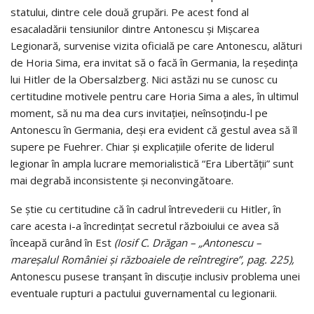
statului, dintre cele două grupări. Pe acest fond al
esacaladării tensiunilor dintre Antonescu şi Mişcarea
Legionară, survenise vizita oficială pe care Antonescu, alături
de Horia Sima, era invitat să o facă în Germania, la reședința
lui Hitler de la Obersalzberg. Nici astăzi nu se cunosc cu
certitudine motivele pentru care Horia Sima a ales, în ultimul
moment, să nu ma dea curs invitației, neînsoțindu-l pe
Antonescu în Germania, deși era evident că gestul avea să îl
supere pe Fuehrer. Chiar și explicațiile oferite de liderul
legionar în ampla lucrare memorialistică “Era Libertății” sunt
mai degrabă inconsistente și neconvingătoare.
Se știe cu certitudine că în cadrul întrevederii cu Hitler, în
care acesta i-a încredințat secretul războiului ce avea să
înceapă curând în Est
(Iosif C. Drăgan – „Antonescu –
mareşalul României şi războaiele de reîntregire”, pag. 225),
Antonescu pusese tranșant în discuție inclusiv problema unei
eventuale rupturi a pactului guvernamental cu legionarii.