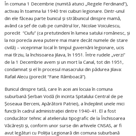
În comuna 1 Decembrie (numită atunci „Regele Ferdinand”),
activau în toamna lui 1940 trei cuiburi legionare. Dintr-unul
din ele făceau parte bunicul şi străbunicul dinspre mamă,
având ca şef de cuib pe cumătrul lor, Nicolae Voiculescu,
poreclit “Ciufu” (ca pretutindeni în lumea satului românesc, și
la noi porecla avea putere mai mare decât numele de stare
civilă) – viceprimar local în timpul guvernării legionare, ucis
mai tîrziu, la închisoarea Jilava, în 1951. Între rudele „verzi”
de la 1 Decembrie avem şi un mort la Canal, tot din 1951,
condamnat și el în procesul masacrului din pădurea Jilava:
Rafail Alecu (poreclit “Fane Râmboacă”).
Bunicul dinspre tată, care în acei ani locuia în comuna
suburbană Șerban Vodă (în incinta Spitalului Central de pe
Șoseaua Berceni, Apărătorii Patriei), a îndeplinit unele mici
funcții în cadrul administrației dintre 1940-41. El a fost
conducător tehnic al atelierului tipografic de la Închisoarea
Văcărești și, conform unor surse din arhivele CNSAS, ar fi
avut legături cu Poliţia Legionară din comuna suburbană