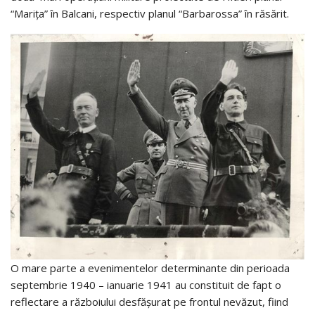
“Marița” în Balcani, respectiv planul “Barbarossa” în răsărit.
O mare parte a evenimentelor determinante din perioada
septembrie 1940 – ianuarie 1941 au constituit de fapt o
reflectare a războiului desfășurat pe frontul nevăzut, fiind