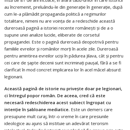
Însă de 81 de ani încoace, în afara tabu-urilor în care istoricii
au încremenit, preluându-le din generație în generație, după
cum le-a plămădit propaganda politică a regimurilor
totalitare, nimeni nu are voinţa de a redeschide această
dureroasă pagină a istoriei recente româneşti și de a o
supune unei analize lucide, eliberate de corsetul
propagandei. Este o pagină dureroasă deopotrivă pentru
familiile evreilor şi românilor morţi în acele zile. Dureroasă
pentru amintirea evreilor ucişi în pădurea Jilava, cât şi pentru
cei care de şapte decenii sunt incriminaţi paușal, fără a se fi
clarificat în mod concret implicarea lor în acel măcel absurd:
legionarii.
Această pagină de istorie nu privește doar pe legionari,
ci întregul popor român. De aceea, cred că este
necesară redeschiderea acest subiect îngropat cu
intenţie în şabloane mediatice.
Este un demers care
presupune mult curaj, într-o vreme în care presiunile
ideologice au ajuns să instituie un adevărat terorism