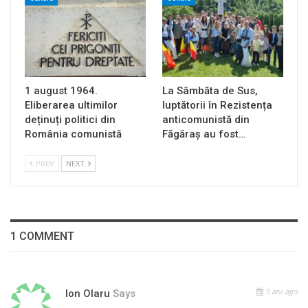
1 august 1964.
La Sâmbăta de Sus,
Eliberarea ultimilor
luptătorii în Rezistența
deținuți politici din
anticomunistă din
România comunistă
Făgăraș au fost…
PREV
NEXT
1 COMMENT
5 ani ago
Ion Olaru
Says