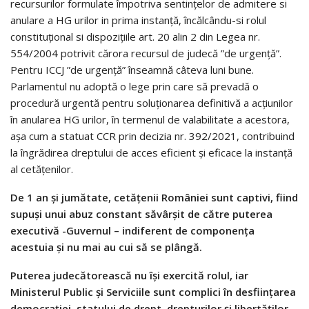
recursurilor formulate împotriva sentințelor de admitere si
anulare a HG urilor in prima instanță, încălcându-si rolul
constituțional si dispozițiile art. 20 alin 2 din Legea nr.
554/2004 potrivit cărora recursul de judecă ”de urgență”.
Pentru ICCJ ”de urgență” înseamnă câteva luni bune.
Parlamentul nu adoptă o lege prin care să prevadă o
procedură urgentă pentru soluționarea definitivă a acțiunilor
în anularea HG urilor, în termenul de valabilitate a acestora,
așa cum a statuat CCR prin decizia nr. 392/2021, contribuind
la îngrădirea dreptului de acces eficient și eficace la instanță
al cetățenilor.
De 1 an și jumătate, cetățenii României sunt captivi, fiind
supuși unui abuz constant săvârșit de către puterea
executivă -Guvernul – indiferent de componența
acestuia și nu mai au cui să se plângă.
Puterea judecătorească nu își exercită rolul, iar
Ministerul Public și Serviciile sunt complici în desființarea
democrației, statului de drept, drepturilor și libertăților