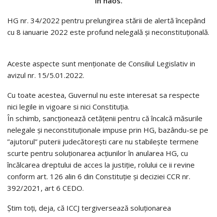
în haos.
HG nr. 34/2022 pentru prelungirea stării de alertă începând
cu 8 ianuarie 2022 este profund nelegală și neconstituțională.
Aceste aspecte sunt menționate de Consiliul Legislativ in
avizul nr. 15/5.01.2022.
Cu toate acestea, Guvernul nu este interesat sa respecte
nici legile in vigoare si nici Constituția.
În schimb, sancționează cetățenii pentru că încalcă măsurile
nelegale și neconstituționale impuse prin HG, bazându-se pe
”ajutorul” puterii judecătorești care nu stabilește termene
scurte pentru soluționarea acțiunilor în anularea HG, cu
încălcarea dreptului de acces la justiție, rolului ce ii revine
conform art. 126 alin 6 din Constituție și deciziei CCR nr.
392/2021, art 6 CEDO.
Știm toți, deja, că ICCJ tergiversează soluționarea