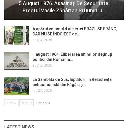
5 August 1976. Asasinați De Securitate:
Preotul Vasile Zăpârțan Și Dumitru…
A apărut volumul 4 al seriei BRAZII SE FRÂNG,
DAR NU SE ÎNDOIESC de…
aug. 4, 2026
1 august 1964. Eliberarea ultimilor deținuți
politici din România…
aug. 3, 2026
La Sâmbăta de Sus, luptătorii în Rezistența
anticomunistă din Făgăraș…
iul. 27, 2026
PREV
NEXT
1 of 2.484
LATEST NEWS