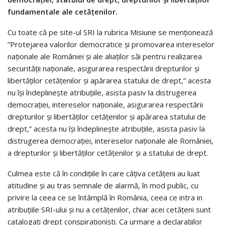
fundamentale ale cetățenilor.
Cu toate că pe site-ul SRI la rubrica Misiune se menționează
”Protejarea valorilor democratice și promovarea intereselor
naționale ale României și ale aliaților săi pentru realizarea
securității naționale, asigurarea respectării drepturilor și
libertăților cetățenilor și apărarea statului de drept,” acesta
nu își îndeplinește atribuțiile, asista pasiv la distrugerea
democrației, intereselor naționale, asigurarea respectării
drepturilor și libertăților cetățenilor și apărarea statului de
drept,” acesta nu își îndeplinește atribuțiile, asista pasiv la
distrugerea democrației, intereselor naționale ale României,
a drepturilor și libertăților cetățenilor și a statului de drept.
Culmea este că în condițiile în care câțiva cetățeni au luat
atitudine și au tras semnale de alarmă, în mod public, cu
privire la ceea ce se întâmplă în România, ceea ce intra in
atribuțiile SRI-ului și nu a cetățenilor, chiar acei cetățeni sunt
catalogați drept conspiraționiști. Ca urmare a declarațiilor