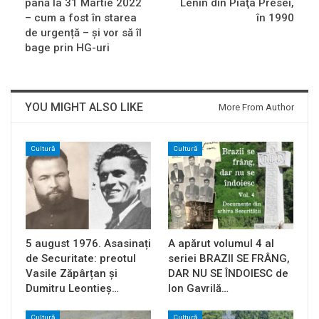
până la 31 Martie 2022
Lenin din Piaţa Presei,
– cum a fost în starea
în 1990
de urgență – și vor să îl
bage prin HG-uri
YOU MIGHT ALSO LIKE
More From Author
Cultură
Cultură
5 august 1976. Asasinați
A apărut volumul 4 al
de Securitate: preotul
seriei BRAZII SE FRÂNG,
Vasile Zăpârțan și
DAR NU SE ÎNDOIESC de
Dumitru Leontieș…
Ion Gavrilă…
Cultură
Cultură