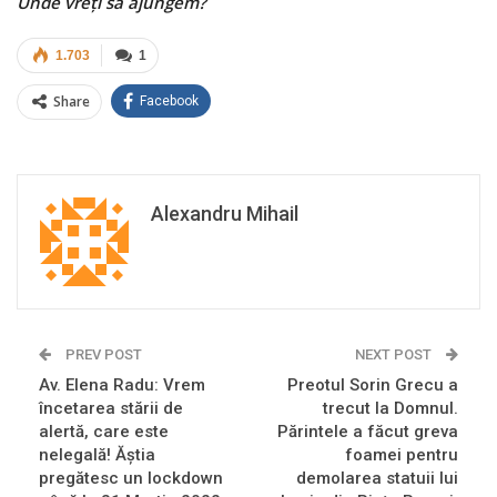
Unde vreți să ajungem?
1.703
1
Share
Facebook
Alexandru Mihail
PREV POST
NEXT POST
Av. Elena Radu: Vrem
Preotul Sorin Grecu a
încetarea stării de
trecut la Domnul.
alertă, care este
Părintele a făcut greva
nelegală! Ăștia
foamei pentru
pregătesc un lockdown
demolarea statuii lui