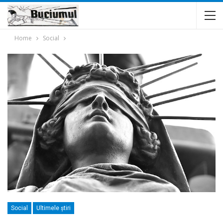
Home
Social
Social
Ultimele ştiri