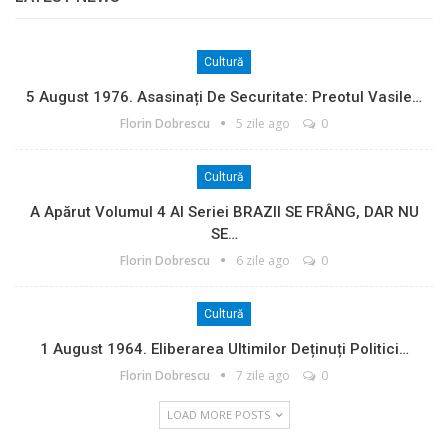
Cultură
5 August 1976. Asasinați De Securitate: Preotul Vasile…
Florin Dobrescu
5 zile ago
0
Cultură
A Apărut Volumul 4 Al Seriei BRAZII SE FRÂNG, DAR NU
SE…
Florin Dobrescu
6 zile ago
0
Cultură
1 August 1964. Eliberarea Ultimilor Deținuți Politici…
Florin Dobrescu
7 zile ago
0
LOAD MORE POSTS