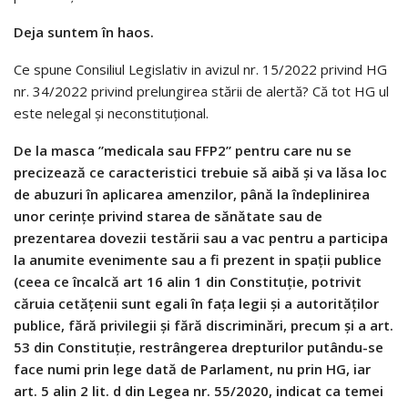
Deja suntem în haos.
Ce spune Consiliul Legislativ in avizul nr. 15/2022 privind HG
nr. 34/2022 privind prelungirea stării de alertă? Că tot HG ul
este nelegal și neconstituțional.
De la masca ”medicala sau FFP2” pentru care nu se
precizează ce caracteristici trebuie să aibă și va lăsa loc
de abuzuri în aplicarea amenzilor, până la îndeplinirea
unor cerințe privind starea de sănătate sau de
prezentarea dovezii testării sau a vac pentru a participa
la anumite evenimente sau a fi prezent in spații publice
(ceea ce încalcă art 16 alin 1 din Constituție, potrivit
căruia cetățenii sunt egali în fața legii și a autorităților
publice, fără privilegii și fără discriminări, precum și a art.
53 din Constituție, restrângerea drepturilor putându-se
face numi prin lege dată de Parlament, nu prin HG, iar
art. 5 alin 2 lit. d din Legea nr. 55/2020, indicat ca temei