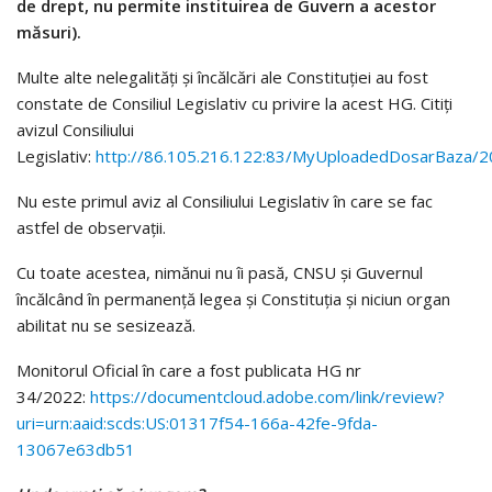
de drept, nu permite instituirea de Guvern a acestor
măsuri).
Multe alte nelegalități și încălcări ale Constituției au fost
constate de Consiliul Legislativ cu privire la acest HG. Citiți
avizul Consiliului
Legislativ:
http://86.105.216.122:83/MyUploadedDosarBaza/
Nu este primul aviz al Consiliului Legislativ în care se fac
astfel de observații.
Cu toate acestea, nimănui nu îi pasă, CNSU și Guvernul
încălcând în permanență legea și Constituția și niciun organ
abilitat nu se sesizează.
Monitorul Oficial în care a fost publicata HG nr
34/2022:
https://documentcloud.adobe.com/link/review?
uri=urn:aaid:scds:US:01317f54-166a-42fe-9fda-
13067e63db51