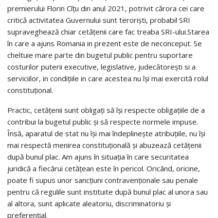
premierului Florin Cîțu din anul 2021, potrivit cărora cei care
critică activitatea Guvernului sunt teroriști, probabil SRI
supraveghează chiar cetățenii care fac treaba SRI-ului.Starea
în care a ajuns Romania in prezent este de neconceput. Se
cheltuie mare parte din bugetul public pentru suportare
costurilor puterii executive, legislative, judecătorești si a
serviciilor, in condițiile in care acestea nu își mai exercită rolul
constituțional.
Practic, cetățenii sunt obligați să își respecte obligațiile de a
contribui la bugetul public și să respecte normele impuse.
Însă, aparatul de stat nu își mai îndeplinește atribuțiile, nu își
mai respectă menirea constituțională și abuzează cetățenii
după bunul plac. Am ajuns în situația în care securitatea
juridică a fiecărui cetățean este în pericol. Oricând, oricine,
poate fi supus unor sancțiuni contravenționale sau penale
pentru că regulile sunt instituite după bunul plac al unora sau
al altora, sunt aplicate aleatoriu, discriminatoriu și
preferențial.