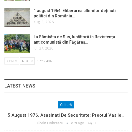
1 august 1964. Eliberarea ultimilor deținuți
politici din România…
aug. 3, 2026
La Sâmbăta de Sus, luptătorii în Rezistența
anticomunistă din Făgăraș…
iul. 27, 2026
PREV
NEXT
1 of 2.484
LATEST NEWS
Cultură
5 August 1976. Asasinați De Securitate: Preotul Vasile…
Florin Dobrescu
o zi ago
0