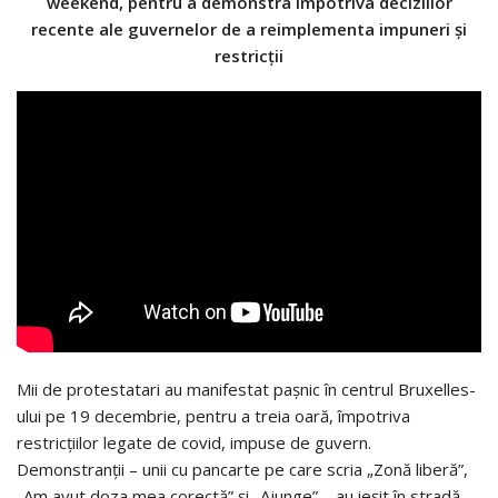
weekend, pentru a demonstra împotriva deciziilor
recente ale guvernelor de a reimplementa impuneri şi
restricţii
Mii de protestatari au manifestat paşnic în centrul Bruxelles-
ului pe 19 decembrie, pentru a treia oară, împotriva
restricţiilor legate de covid, impuse de guvern.
Demonstranţii – unii cu pancarte pe care scria „Zonă liberă”,
„Am avut doza mea corectă” şi „Ajunge” – au ieşit în stradă