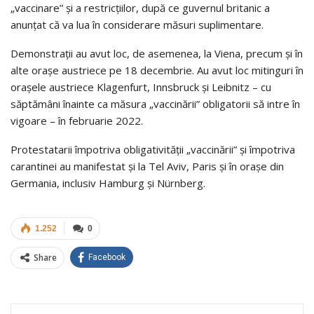
„vaccinare” şi a restricţiilor, după ce guvernul britanic a
anunţat că va lua în considerare măsuri suplimentare.
Demonstraţii au avut loc, de asemenea, la Viena, precum şi în
alte oraşe austriece pe 18 decembrie. Au avut loc mitinguri în
oraşele austriece Klagenfurt, Innsbruck şi Leibnitz – cu
săptămâni înainte ca măsura „vaccinării” obligatorii să intre în
vigoare – în februarie 2022.
Protestatarii împotriva obligativităţii „vaccinării” şi împotriva
carantinei au manifestat şi la Tel Aviv, Paris şi în oraşe din
Germania, inclusiv Hamburg şi Nürnberg.
1.252
0
Share
Facebook