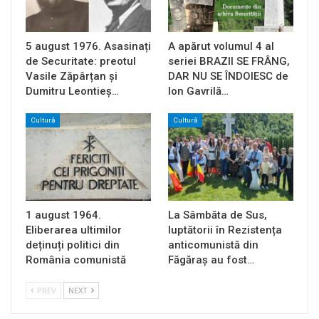
5 august 1976. Asasinați
A apărut volumul 4 al
de Securitate: preotul
seriei BRAZII SE FRÂNG,
Vasile Zăpârțan și
DAR NU SE ÎNDOIESC de
Dumitru Leontieș…
Ion Gavrilă…
Cultură
Cultură
1 august 1964.
La Sâmbăta de Sus,
Eliberarea ultimilor
luptătorii în Rezistența
deținuți politici din
anticomunistă din
România comunistă
Făgăraș au fost…
PREV
NEXT