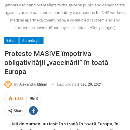
gathered to hand out leaflets to the general public and demonstrate
against vaccine passports, mandatory vaccinations for NHS workers,
medical apartheid, communism, a social credit system and any
further lockdowns. (Photo by Hollie Adams/Getty Images)
Extern
Ultimele ştiri
Proteste MASIVE împotriva
obligativităţii „vaccinării” în toată
Europa
Last updated
dec. 20, 2021
By
Alexandru Mihail
1.252
0
Share
M
ii de oameni au ieşit în stradă în toată Europa, în