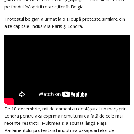
pe fondul înăspririi restricţiilor în Belgia.
Protestul belgian a urmat la o zi după proteste similare din
alte capitale, inclusiv la Paris şi Londra.
Pe 18 decembrie, mii de oameni au desfăşurat un marş prin
Londra pentru a-şi exprima nemulţumirea faţă de cele mai
recente restricţii . Mulţimea s-a adunat lângă Piaţa
Parlamentului protestând împotriva paşapoartelor de