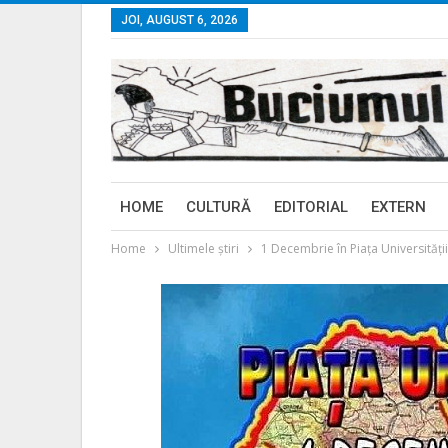
JOI, AUGUST 6, 2026
HOME
CULTURĂ
EDITORIAL
EXTERN
Home
Ultimele ştiri
1 Decembrie în Piața Universității