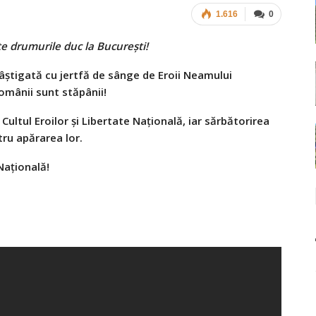
1.616
0
e drumurile duc la București!
âștigată cu jertfă de sânge de Eroii Neamului
omânii sunt stăpânii!
ultul Eroilor și Libertate Națională, iar sărbătorirea
tru apărarea lor.
Națională!