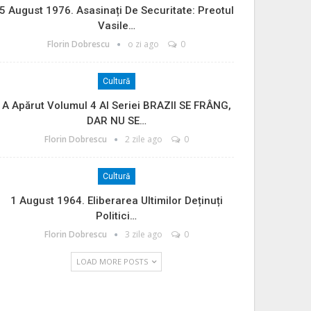
5 August 1976. Asasinați De Securitate: Preotul
Vasile…
Florin Dobrescu
o zi ago
0
Cultură
A Apărut Volumul 4 Al Seriei BRAZII SE FRÂNG,
DAR NU SE…
Florin Dobrescu
2 zile ago
0
Cultură
1 August 1964. Eliberarea Ultimilor Deținuți
Politici…
Florin Dobrescu
3 zile ago
0
LOAD MORE POSTS