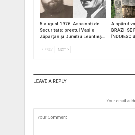
5 august 1976. Asasinați de
A apărut vo
Securitate: preotul Vasile
BRAZII SE
Zăpârțan și Dumitru Leontieș…
ÎNDOIESC d
PREV
NEXT
LEAVE A REPLY
Your email addr