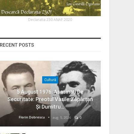
Declaratia 230 ANAF 2020
RECENT POSTS
Cultură
5 August 1976. Asasinați De
Securitate: Preotul Vasile Zăpârțan
Și Dumitru…
Florin Dobrescu
aug. 5, 2026
0