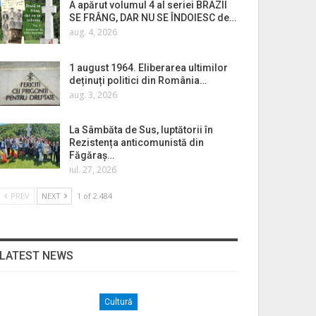
A apărut volumul 4 al seriei BRAZII
SE FRÂNG, DAR NU SE ÎNDOIESC de…
aug. 4, 2026
1 august 1964. Eliberarea ultimilor
deținuți politici din România…
aug. 3, 2026
La Sâmbăta de Sus, luptătorii în
Rezistența anticomunistă din
Făgăraș…
iul. 27, 2026
PREV
NEXT
1 of 2.484
LATEST NEWS
Cultură