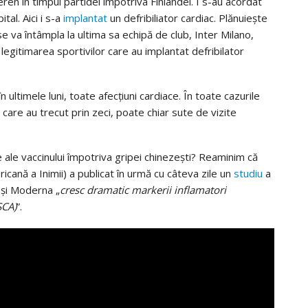
ren în timpul partidei împotriva Finlandei. I s-au acordat
ital. Aici i s-a
implantat
un defribiliator cardiac. Plănuiește
se va întâmpla la ultima sa echipă de club, Inter Milano,
legitimarea sportivilor care au implantat defribilator
n ultimele luni, toate afecțiuni cardiace. În toate cazurile
 care au trecut prin zeci, poate chiar sute de vizite
 ale vaccinului împotriva gripei chinezești? Reaminim că
ană a Inimii) a publicat în urmă cu câteva zile un
studiu
a
 și Moderna „
cresc dramatic markerii inflamatori
SCA)
”.