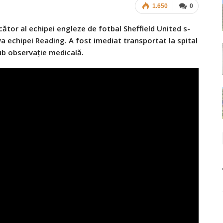
1.650
0
ucător al echipei engleze de fotbal Sheffield United s-
a echipei Reading. A fost imediat transportat la spital
ub observație medicală.