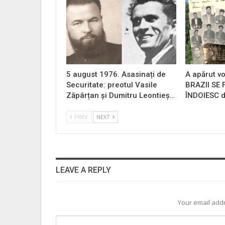
5 august 1976. Asasinați de
A apărut vo
Securitate: preotul Vasile
BRAZII SE
Zăpârțan și Dumitru Leontieș…
ÎNDOIESC d
PREV
NEXT
LEAVE A REPLY
Your email addr