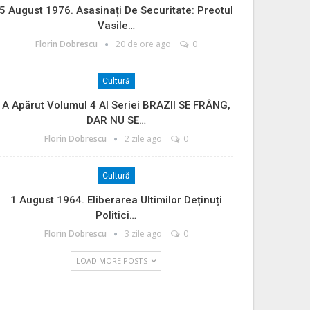
5 August 1976. Asasinați De Securitate: Preotul
Vasile…
Florin Dobrescu
20 de ore ago
0
Cultură
A Apărut Volumul 4 Al Seriei BRAZII SE FRÂNG,
DAR NU SE…
Florin Dobrescu
2 zile ago
0
Cultură
1 August 1964. Eliberarea Ultimilor Deținuți
Politici…
Florin Dobrescu
3 zile ago
0
LOAD MORE POSTS