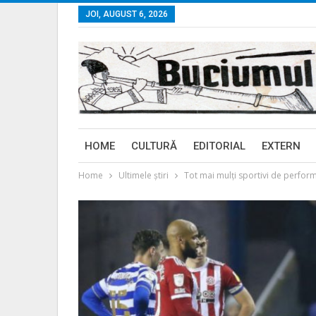
JOI, AUGUST 6, 2026
HOME
CULTURĂ
EDITORIAL
EXTERN
Home
Ultimele ştiri
Tot mai mulți sportivi de perfor