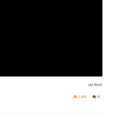
via Rost
1.650
0