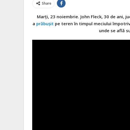
Share
Marți, 23 noiembrie. John Fleck, 30 de ani, j
a
prăbușit
pe teren în timpul meciului împotriv
unde se află s