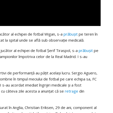
ucător al echipei de fotbal Wigan, s-a
prăbușit
pe teren în
at la spital unde se află sub observație medicală.
ucător al echipei de fotbal Șerif Tiraspol, s-a
prăbușit
pe
Campionilor împotriva celor de la Real Madrid. I s-au
ortivi de performanță au pățit același lucru. Sergio Aguero,
ombrie în timpul meciului de fotbal pe care echipa sa, FC
I s-au acordat imediat îngrijiri medicale și a fost
ă cu câteva zile acesta a anunțat că se
retrage
din
rat în Anglia, Christian Eriksen, 29 de ani, component al