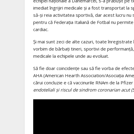
echipei naționale a Danemarcei, s-a prăbușit pe te
imediat îngrijiri medicale și a fost transportat la sp
să-și reia activitatea sportivă, dar acest lucru nu 
pentru că Federația Italiană de Fotbal nu permite 
cardiac.
Și mai sunt zeci de alte cazuri, toate înregistrate î
vorbim de bărbați tineri, sportivi de performanță,
medicale la echipele unde au evoluat.
Să fie doar coincidențe sau să fie vorba de efecte
AHA (American Hearth Association/Asociația Americ
cărui concluzie e că vaccinurile RNAm de la Pfizer
endoteliali și riscul de sindrom coronarian acut (