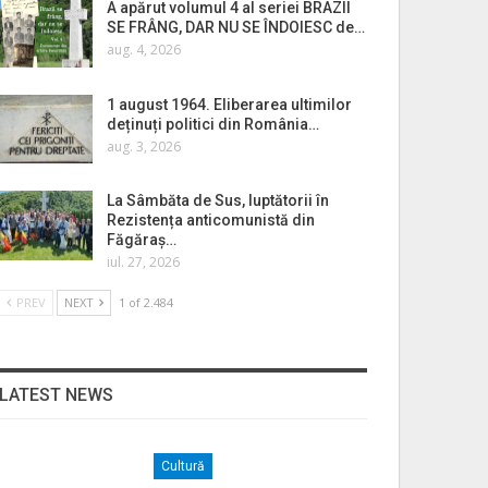
A apărut volumul 4 al seriei BRAZII
SE FRÂNG, DAR NU SE ÎNDOIESC de…
aug. 4, 2026
1 august 1964. Eliberarea ultimilor
deținuți politici din România…
aug. 3, 2026
La Sâmbăta de Sus, luptătorii în
Rezistența anticomunistă din
Făgăraș…
iul. 27, 2026
PREV
NEXT
1 of 2.484
LATEST NEWS
Cultură