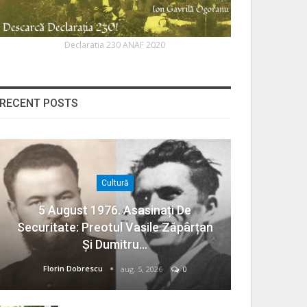
Declaratia 230 ANAF 2020
RECENT POSTS
Cultură
5 August 1976. Asasinați De
Securitate: Preotul Vasile Zăpârțan
Și Dumitru…
Florin Dobrescu
aug. 5, 2026
0