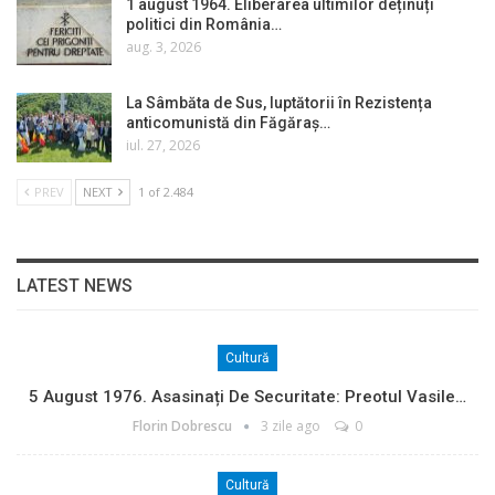
1 august 1964. Eliberarea ultimilor deținuți
politici din România…
aug. 3, 2026
La Sâmbăta de Sus, luptătorii în Rezistența
anticomunistă din Făgăraș…
iul. 27, 2026
PREV
NEXT
1 of 2.484
LATEST NEWS
Cultură
5 August 1976. Asasinați De Securitate: Preotul Vasile…
Florin Dobrescu
3 zile ago
0
Cultură