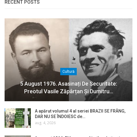
RECENT POSTS
Cultură
5 August 1976. Asasinați De Securitate:
Preotul Vasile Zăpârțan Și Dumitru…
A apărut volumul 4 al seriei BRAZII SE FRÂNG,
DAR NU SE ÎNDOIESC de…
aug. 4, 2026