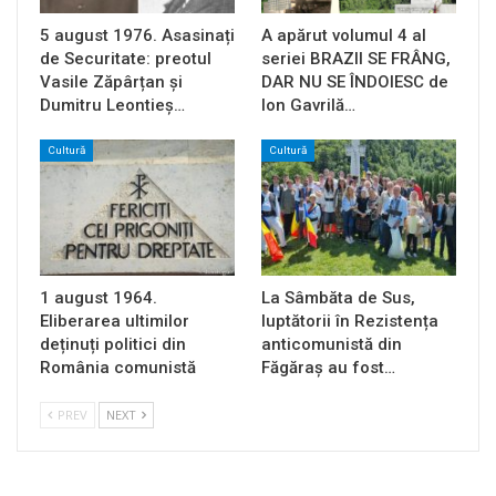
5 august 1976. Asasinați
A apărut volumul 4 al
de Securitate: preotul
seriei BRAZII SE FRÂNG,
Vasile Zăpârțan și
DAR NU SE ÎNDOIESC de
Dumitru Leontieș…
Ion Gavrilă…
Cultură
Cultură
1 august 1964.
La Sâmbăta de Sus,
Eliberarea ultimilor
luptătorii în Rezistența
deținuți politici din
anticomunistă din
România comunistă
Făgăraș au fost…
PREV
NEXT