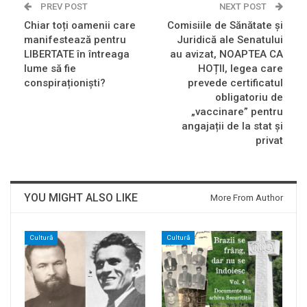
PREV POST
NEXT POST
Chiar toți oamenii care
Comisiile de Sănătate și
manifestează pentru
Juridică ale Senatului
LIBERTATE în întreaga
au avizat, NOAPTEA CA
lume să fie
HOȚII, legea care
conspiraționiști?
prevede certificatul
obligatoriu de
„vaccinare” pentru
angajații de la stat și
privat
YOU MIGHT ALSO LIKE
More From Author
Cultură
Cultură