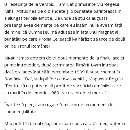
la reședința de la Versoix, i-am luat primul interviu Regelui
Mihai. Atitudinea de o blândețe și o bunătate părintească mi-
a alungat teribila emoție. De unde să știu că augusta
prezență avea clemențe pe care eu însămi nu le aveam față
de mine, că Dumnezeu mă adusese în fața unui magnet al
bunătății pe care Pronia Cerească l-a hărăzit să urce de două
ori pe Tronul României!
Mi-au rămas extrem de vii două momente de la finalul acelei
prime întrevederi, după terminarea filmării. L-am întrebat
dacă era adevărat că în decembrie 1989 fusese chemat în
România. ”Da”, și după ”de ce n-ați venit?”, răspunsul Regelui:
”Pentru că nu puteam să profit de sacrificiul românilor care
au murit în decembrie 1989. Nu era drept și moral.”
Înainte să plec, l-am rugat să-mi acorde un moment de
confidențialitate.
M-a poftit în biroul său, unde i-am spus că tatăl meu, ofițer în