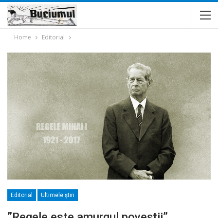
Home
Editorial
Editorial
Ultimele ştiri
”Regele este amurgul poveștii”