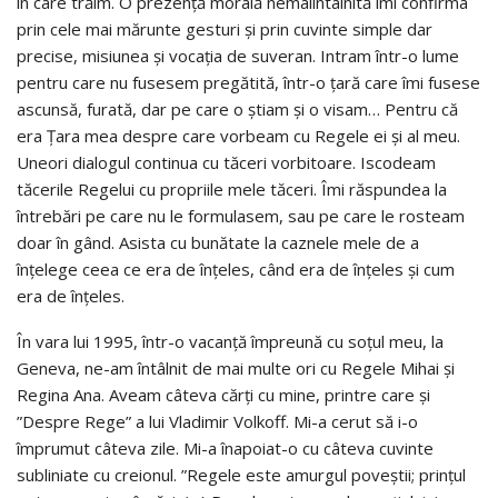
în care trăim. O prezență morală nemaiîntâlnită îmi confirma
prin cele mai mărunte gesturi și prin cuvinte simple dar
precise, misiunea și vocația de suveran. Intram într-o lume
pentru care nu fusesem pregătită, într-o țară care îmi fusese
ascunsă, furată, dar pe care o știam și o visam… Pentru că
era Țara mea despre care vorbeam cu Regele ei și al meu.
Uneori dialogul continua cu tăceri vorbitoare. Iscodeam
tăcerile Regelui cu propriile mele tăceri. Îmi răspundea la
întrebări pe care nu le formulasem, sau pe care le rosteam
doar în gând. Asista cu bunătate la caznele mele de a
înțelege ceea ce era de înțeles, când era de înțeles și cum
era de înțeles.
În vara lui 1995, într-o vacanță împreună cu soțul meu, la
Geneva, ne-am întâlnit de mai multe ori cu Regele Mihai și
Regina Ana. Aveam câteva cărți cu mine, printre care și
”Despre Rege” a lui Vladimir Volkoff. Mi-a cerut să i-o
împrumut câteva zile. Mi-a înapoiat-o cu câteva cuvinte
subliniate cu creionul. ”Regele este amurgul poveștii; prințul