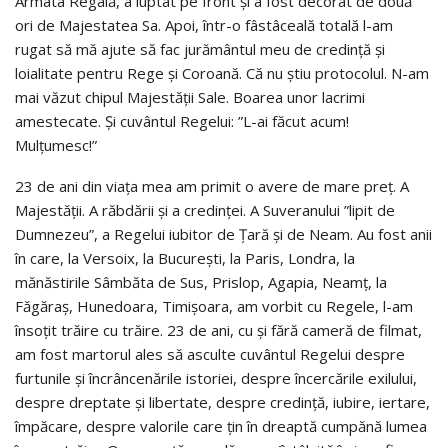
Armata Regală, a luptat pe front și a fost decorat de două
ori de Majestatea Sa. Apoi, într-o fâstâceală totală l-am
rugat să mă ajute să fac jurământul meu de credință și
loialitate pentru Rege și Coroană. Că nu știu protocolul. N-am
mai văzut chipul Majestății Sale. Boarea unor lacrimi
amestecate. Și cuvântul Regelui: ”L-ai făcut acum!
Mulțumesc!”
23 de ani din viața mea am primit o avere de mare preț. A
Majestății. A răbdării și a credinței. A Suveranului ”lipit de
Dumnezeu”, a Regelui iubitor de Țară și de Neam. Au fost anii
în care, la Versoix, la București, la Paris, Londra, la
mănăstirile Sâmbăta de Sus, Prislop, Agapia, Neamț, la
Făgăraș, Hunedoara, Timișoara, am vorbit cu Regele, l-am
însoțit trăire cu trăire. 23 de ani, cu și fără cameră de filmat,
am fost martorul ales să asculte cuvântul Regelui despre
furtunile și încrâncenările istoriei, despre încercările exilului,
despre dreptate și libertate, despre credință, iubire, iertare,
împăcare, despre valorile care țin în dreaptă cumpănă lumea