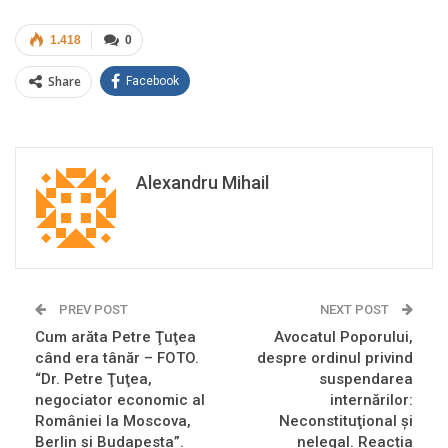
1.418
0
Share
Facebook
Alexandru Mihail
PREV POST
NEXT POST
Cum arăta Petre Ţuţea
Avocatul Poporului,
când era tânăr – FOTO.
despre ordinul privind
“Dr. Petre Ţuţea,
suspendarea
negociator economic al
internărilor:
României la Moscova,
Neconstituţional şi
Berlin şi Budapesta”.
nelegal. Reacția