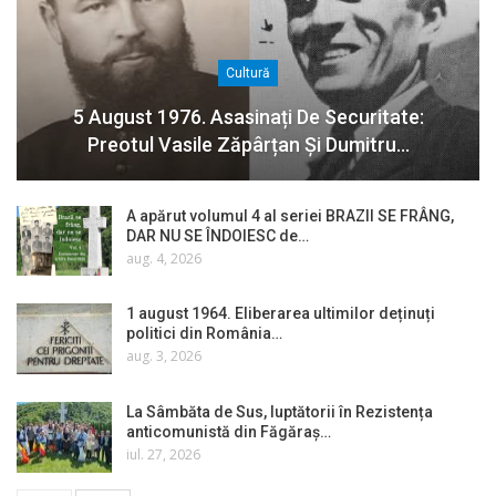
Cultură
5 August 1976. Asasinați De Securitate:
Preotul Vasile Zăpârțan Și Dumitru…
A apărut volumul 4 al seriei BRAZII SE FRÂNG,
DAR NU SE ÎNDOIESC de…
aug. 4, 2026
1 august 1964. Eliberarea ultimilor deținuți
politici din România…
aug. 3, 2026
La Sâmbăta de Sus, luptătorii în Rezistența
anticomunistă din Făgăraș…
iul. 27, 2026