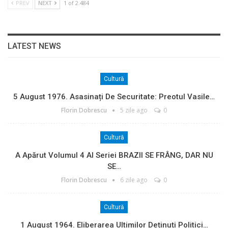
PREV
NEXT
1 of 2.484
LATEST NEWS
Cultură
5 August 1976. Asasinați De Securitate: Preotul Vasile…
Florin Dobrescu
5 zile ago
0
Cultură
A Apărut Volumul 4 Al Seriei BRAZII SE FRÂNG, DAR NU
SE…
Florin Dobrescu
6 zile ago
0
Cultură
1 August 1964. Eliberarea Ultimilor Deținuți Politici…