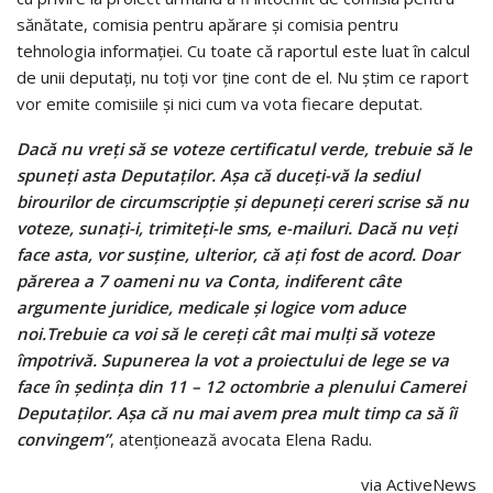
sănătate, comisia pentru apărare și comisia pentru
tehnologia informației. Cu toate că raportul este luat în calcul
de unii deputați, nu toți vor ține cont de el. Nu știm ce raport
vor emite comisiile și nici cum va vota fiecare deputat.
Dacă nu vreți să se voteze certificatul verde, trebuie să le
spuneți asta Deputaților. Așa că duceți-vă la sediul
birourilor de circumscripție și depuneți cereri scrise să nu
voteze, sunați-i, trimiteți-le sms, e-mailuri. Dacă nu veți
face asta, vor susține, ulterior, că ați fost de acord. Doar
părerea a 7 oameni nu va Conta, indiferent câte
argumente juridice, medicale și logice vom aduce
noi.Trebuie ca voi să le cereți cât mai mulți să voteze
împotrivă. Supunerea la vot a proiectului de lege se va
face în ședința din 11 – 12 octombrie a plenului Camerei
Deputaților. Așa că nu mai avem prea mult timp ca să îi
convingem”
, atenționează avocata Elena Radu.
via ActiveNews