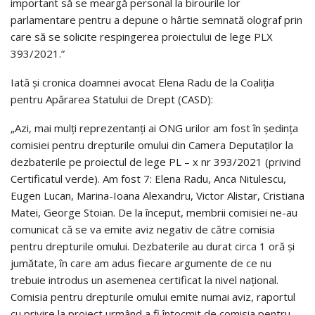
important să se meargă personal la birourile lor
parlamentare pentru a depune o hârtie semnată olograf prin
care să se solicite respingerea proiectului de lege PLX
393/2021.”
Iată și cronica doamnei avocat Elena Radu de la Coaliția
pentru Apărarea Statului de Drept (CASD):
„Azi, mai mulți reprezentanți ai ONG urilor am fost în ședința
comisiei pentru drepturile omului din Camera Deputaților la
dezbaterile pe proiectul de lege PL – x nr 393/2021 (privind
Certificatul verde). Am fost 7: Elena Radu, Anca Nitulescu,
Eugen Lucan, Marina-Ioana Alexandru, Victor Alistar, Cristiana
Matei, George Stoian. De la început, membrii comisiei ne-au
comunicat că se va emite aviz negativ de către comisia
pentru drepturile omului. Dezbaterile au durat circa 1 oră și
jumătate, în care am adus fiecare argumente de ce nu
trebuie introdus un asemenea certificat la nivel național.
Comisia pentru drepturile omului emite numai aviz, raportul
cu privire la proiect urmând a fi întocmit de comisia pentru