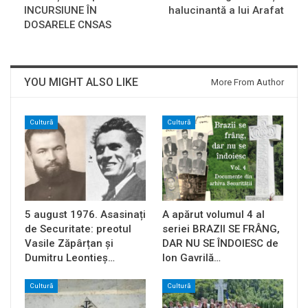
INCURSIUNE ÎN
halucinantă a lui Arafat
DOSARELE CNSAS
YOU MIGHT ALSO LIKE
More From Author
Cultură
Cultură
5 august 1976. Asasinați
A apărut volumul 4 al
de Securitate: preotul
seriei BRAZII SE FRÂNG,
Vasile Zăpârțan și
DAR NU SE ÎNDOIESC de
Dumitru Leontieș…
Ion Gavrilă…
Cultură
Cultură