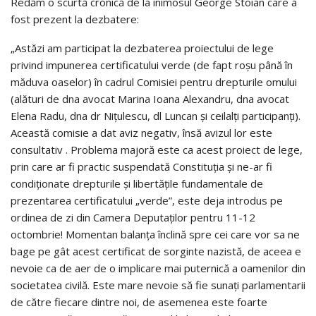
Redăm o scurtă cronică de la inimosul George Stoian care a
fost prezent la dezbatere:
„Astăzi am participat la dezbaterea proiectului de lege
privind impunerea certificatului verde (de fapt roșu până în
măduva oaselor) în cadrul Comisiei pentru drepturile omului
(alături de dna avocat Marina Ioana Alexandru, dna avocat
Elena Radu, dna dr Nițulescu, dl Luncan și ceilalți participanți).
Această comisie a dat aviz negativ, însă avizul lor este
consultativ . Problema majoră este ca acest proiect de lege,
prin care ar fi practic suspendată Constituția și ne-ar fi
condiționate drepturile și libertățile fundamentale de
prezentarea certificatului „verde”, este deja introdus pe
ordinea de zi din Camera Deputaților pentru 11-12
octombrie! Momentan balanța înclină spre cei care vor sa ne
bage pe gât acest certificat de sorginte nazistă, de aceea e
nevoie ca de aer de o implicare mai puternică a oamenilor din
societatea civilă. Este mare nevoie să fie sunați parlamentarii
de către fiecare dintre noi, de asemenea este foarte