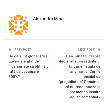
Alexandru Mihail
PREV POST
NEXT POST
De ce sunt globaliştii şi
Dan Tănasă, despre
guvernele atât de
declarația președintelui
înverşunate să obţină o
Ungariei legată de
rată de vaccinare
Transilvania: Cum e
100%?
posibil ca
”președintele” României
să nu reacționeze la
asemenea insulte
aduse românilor?