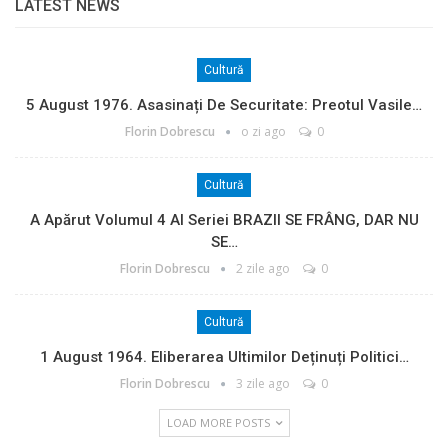
LATEST NEWS
Cultură
5 August 1976. Asasinați De Securitate: Preotul Vasile…
Florin Dobrescu
o zi ago
0
Cultură
A Apărut Volumul 4 Al Seriei BRAZII SE FRÂNG, DAR NU
SE…
Florin Dobrescu
2 zile ago
0
Cultură
1 August 1964. Eliberarea Ultimilor Deținuți Politici…
Florin Dobrescu
3 zile ago
0
LOAD MORE POSTS