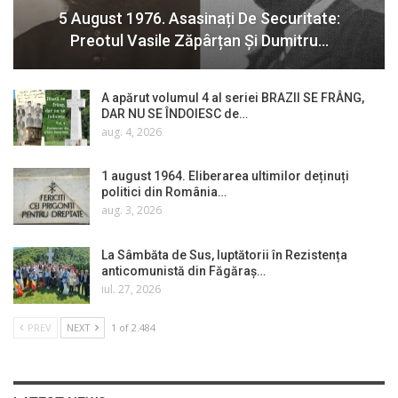
5 August 1976. Asasinați De Securitate:
Preotul Vasile Zăpârțan Și Dumitru…
A apărut volumul 4 al seriei BRAZII SE FRÂNG,
DAR NU SE ÎNDOIESC de…
aug. 4, 2026
1 august 1964. Eliberarea ultimilor deținuți
politici din România…
aug. 3, 2026
La Sâmbăta de Sus, luptătorii în Rezistența
anticomunistă din Făgăraș…
iul. 27, 2026
PREV
NEXT
1 of 2.484