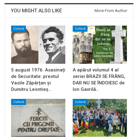
YOU MIGHT ALSO LIKE
More From Author
Cultură
Cultură
5 august 1976. Asasinați
A apărut volumul 4 al
de Securitate: preotul
seriei BRAZII SE FRÂNG,
Vasile Zăpârțan și
DAR NU SE ÎNDOIESC de
Dumitru Leontieș…
Ion Gavrilă…
Cultură
Cultură