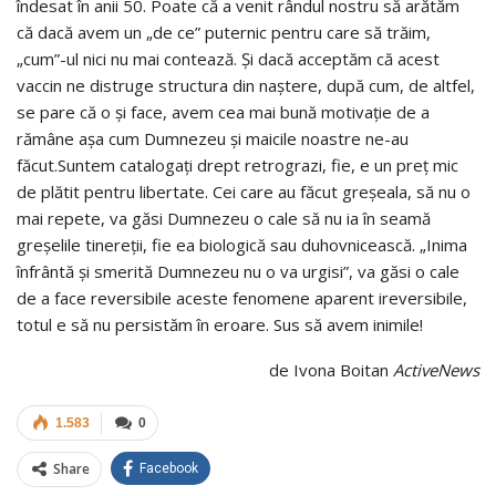
îndesat în anii 50. Poate că a venit rândul nostru să arătăm
că dacă avem un „de ce” puternic pentru care să trăim,
„cum”-ul nici nu mai contează. Și dacă acceptăm că acest
vaccin ne distruge structura din naștere, după cum, de altfel,
se pare că o și face, avem cea mai bună motivație de a
rămâne așa cum Dumnezeu și maicile noastre ne-au
făcut.Suntem catalogați drept retrograzi, fie, e un preț mic
de plătit pentru libertate. Cei care au făcut greșeala, să nu o
mai repete, va găsi Dumnezeu o cale să nu ia în seamă
greșelile tinereții, fie ea biologică sau duhovnicească. „Inima
înfrântă și smerită Dumnezeu nu o va urgisi”, va găsi o cale
de a face reversibile aceste fenomene aparent ireversibile,
totul e să nu persistăm în eroare. Sus să avem inimile!
de Ivona Boitan
ActiveNews
1.583
0
Share
Facebook