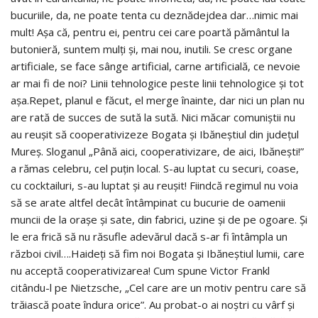
bucuriile, da, ne poate tenta cu deznădejdea dar…nimic mai
mult! Așa că, pentru ei, pentru cei care poartă pământul la
butonieră, suntem mulți și, mai nou, inutili. Se cresc organe
artificiale, se face sânge artificial, carne artificială, ce nevoie
ar mai fi de noi? Linii tehnologice peste linii tehnologice și tot
așa.Repet, planul e făcut, el merge înainte, dar nici un plan nu
are rată de succes de sută la sută. Nici măcar comuniștii nu
au reușit să cooperativizeze Bogata și Ibăneștiul din județul
Mureș. Sloganul „Până aici, cooperativizare, de aici, Ibănești!”
a rămas celebru, cel puțin local. S-au luptat cu securi, coase,
cu cocktailuri, s-au luptat și au reușit! Fiindcă regimul nu voia
să se arate altfel decât întâmpinat cu bucurie de oamenii
muncii de la orașe și sate, din fabrici, uzine și de pe ogoare. Și
le era frică să nu răsufle adevărul dacă s-ar fi întâmpla un
război civil….Haideți să fim noi Bogata și Ibăneștiul lumii, care
nu acceptă cooperativizarea! Cum spune Victor Frankl
citându-l pe Nietzsche, „Cel care are un motiv pentru care să
trăiască poate îndura orice”. Au probat-o ai noștri cu vârf și