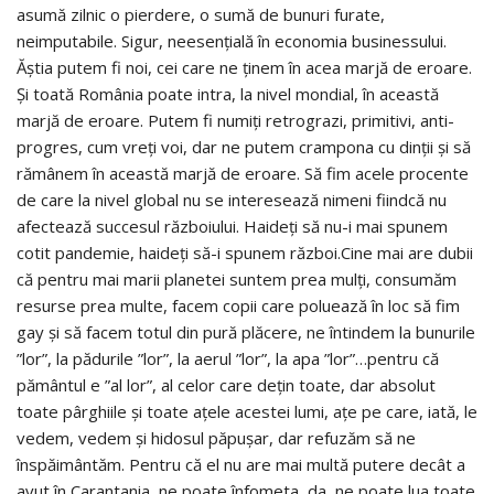
asumă zilnic o pierdere, o sumă de bunuri furate,
neimputabile. Sigur, neesențială în economia businessului.
Ăștia putem fi noi, cei care ne ținem în acea marjă de eroare.
Și toată România poate intra, la nivel mondial, în această
marjă de eroare. Putem fi numiți retrograzi, primitivi, anti-
progres, cum vreți voi, dar ne putem crampona cu dinții și să
rămânem în această marjă de eroare. Să fim acele procente
de care la nivel global nu se interesează nimeni fiindcă nu
afectează succesul războiului. Haideți să nu-i mai spunem
cotit pandemie, haideți să-i spunem război.Cine mai are dubii
că pentru mai marii planetei suntem prea mulți, consumăm
resurse prea multe, facem copii care poluează în loc să fim
gay și să facem totul din pură plăcere, ne întindem la bunurile
”lor”, la pădurile ”lor”, la aerul ”lor”, la apa ”lor”…pentru că
pământul e ”al lor”, al celor care dețin toate, dar absolut
toate pârghiile și toate ațele acestei lumi, ațe pe care, iată, le
vedem, vedem și hidosul păpușar, dar refuzăm să ne
înspăimântăm. Pentru că el nu are mai multă putere decât a
avut în Carantania, ne poate înfometa, da, ne poate lua toate