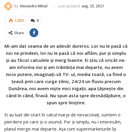
Last updated
aug. 25, 2021
By
Alexandru Mihail
1.583
0
Share
Mi-am dat seama de un adevăr dureros. Lor nu le pasă că
noi ne prindem, lor nu le pasă că noi aflăm, pur și simplu
și-au făcut calculele și merg înainte. Ei știu că oricât ne-
am informa noi și am trâmbița mai departe, nu avem
nicio putere, imaginați-vă TV- ul, media toată, ca fiind o
țeavă prin care curge zilnic, 24/24 un fluviu precum
Dunărea, noi avem niște mici irigații, apa țâșnește din
când în când, firavă. Nu spun asta spre deznădăjduire, o
spun spre liniștire.
Ei au luat din start în calcul marja de nevaccinați, suntem o
pierdere pe care și-o asumă. Pur și simplu, nu-i interesăm,
planul merge mai departe. Așa cum supermarketurile își